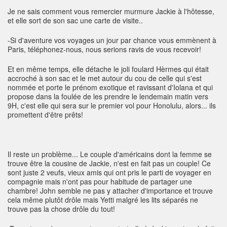
Je ne sais comment vous remercier murmure Jackie à l'hôtesse,
et elle sort de son sac une carte de visite..
-Si d'aventure vos voyages un jour par chance vous emmènent à
Paris, téléphonez-nous, nous serions ravis de vous recevoir!
Et en même temps, elle détache le joli foulard Hèrmes qui était
accroché à son sac et le met autour du cou de celle qui s'est
nommée et porte le prénom exotique et ravissant d'Iolana et qui
propose dans la foulée de les prendre le lendemain matin vers
9H, c'est elle qui sera sur le premier vol pour Honolulu, alors... ils
promettent d'être prêts!
Il reste un problème... Le couple d'américains dont la femme se
trouve être la cousine de Jackie, n'est en fait pas un couple! Ce
sont juste 2 veufs, vieux amis qui ont pris le parti de voyager en
compagnie mais n'ont pas pour habitude de partager une
chambre! John semble ne pas y attacher d'importance et trouve
cela même plutôt drôle mais Yetti malgré les lits séparés ne
trouve pas la chose drôle du tout!