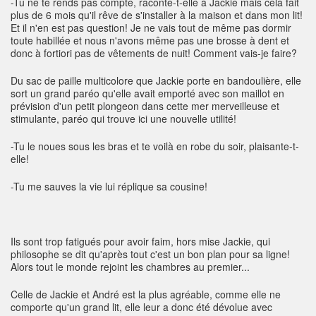
-Tu ne te rends pas compte, raconte-t-elle à Jackie mais cela fait
plus de 6 mois qu'il rêve de s'installer à la maison et dans mon lit!
Et il n'en est pas question! Je ne vais tout de même pas dormir
toute habillée et nous n'avons même pas une brosse à dent et
donc à fortiori pas de vêtements de nuit! Comment vais-je faire?
Du sac de paille multicolore que Jackie porte en bandoulière, elle
sort un grand paréo qu'elle avait emporté avec son maillot en
prévision d'un petit plongeon dans cette mer merveilleuse et
stimulante, paréo qui trouve ici une nouvelle utilité!
-Tu le noues sous les bras et te voilà en robe du soir, plaisante-t-
elle!
-Tu me sauves la vie lui réplique sa cousine!
Ils sont trop fatigués pour avoir faim, hors mise Jackie, qui
philosophe se dit qu'après tout c'est un bon plan pour sa ligne!
Alors tout le monde rejoint les chambres au premier...
Celle de Jackie et André est la plus agréable, comme elle ne
comporte qu'un grand lit, elle leur a donc été dévolue avec