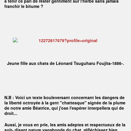
à tenir ce pari de rester gentiment sur l'herbe sans jamais
franchir le bitume ?
Jeune fille aux chats de Léonard Tsuguharu Foujita-1886-.
N.B :
Voici un texte bouleversant concernant les dangers de
la liberté octroyée à la gent "chattesque" signée de la plume
de notre amie Béatrice, qui j'ose l'espérer interpellera qui de
droit...
Aussi, je vous en prie, les amis adeptes et respectueux de la
soit- disant nature vagabonde du chat, réfléchissez bien