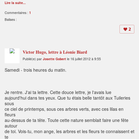
Lire la suite...
Commentaires :
1
Balises :
2
Victor Hugo, lettre à Léonie Biard
Publié(e) par
Josette Gobert
le 16 juillet 2012 à 9:55
Samedi - trois heures du matin.
Je rentre. J'ai ta lettre. Cette douce lettre, je l'avais lue
aujourd'hui dans tes yeux. Que tu étais belle tantôt aux Tuileries
sous
ce ciel de printemps, sous ces arbres verts, avec ces lilas en
fleurs
au-dessus de ta tête. Toute cette nature semblait faire une fête
autour
de toi. Vois-tu, mon ange, les arbres et les fleurs te connaissent et
te