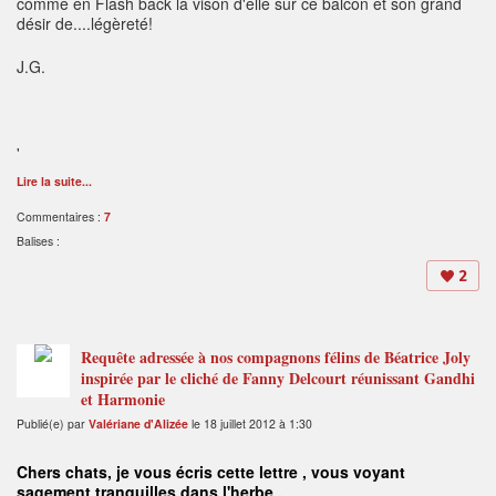
comme en Flash back la vison d'elle sur ce balcon et son grand
désir de....légèreté!
J.G.
'
Lire la suite...
Commentaires :
7
Balises :
2
Requête adressée à nos compagnons félins de Béatrice Joly
inspirée par le cliché de Fanny Delcourt réunissant Gandhi
et Harmonie
Publié(e) par
Valériane d'Alizée
le 18 juillet 2012 à 1:30
Chers chats, je vous écris cette lettre , vous voyant
sagement tranquilles dans l'herbe .