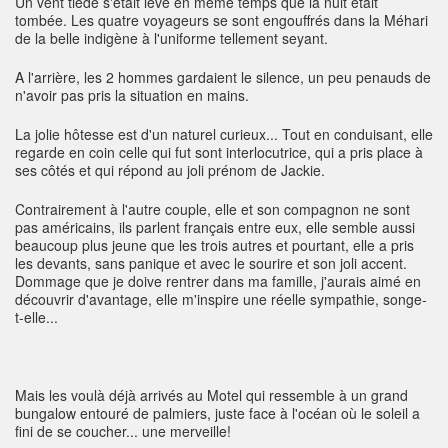
Un vent tiède s'était levé en même temps que la nuit était
tombée. Les quatre voyageurs se sont engouffrés dans la Méhari
de la belle indigène à l'uniforme tellement seyant.
A l'arrière, les 2 hommes gardaient le silence, un peu penauds de
n'avoir pas pris la situation en mains.
La jolie hôtesse est d'un naturel curieux... Tout en conduisant, elle
regarde en coin celle qui fut sont interlocutrice, qui a pris place à
ses côtés et qui répond au joli prénom de Jackie.
Contrairement à l'autre couple, elle et son compagnon ne sont
pas américains, ils parlent français entre eux, elle semble aussi
beaucoup plus jeune que les trois autres et pourtant, elle a pris
les devants, sans panique et avec le sourire et son joli accent.
Dommage que je doive rentrer dans ma famille, j'aurais aimé en
découvrir d'avantage, elle m'inspire une réelle sympathie, songe-
t-elle...
Mais les voulà déjà arrivés au Motel qui ressemble à un grand
bungalow entouré de palmiers, juste face à l'océan où le soleil a
fini de se coucher... une merveille!