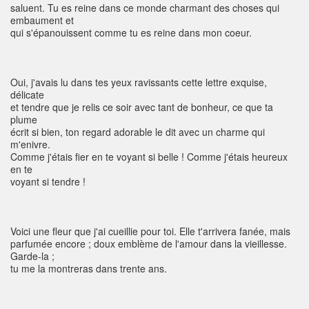
saluent. Tu es reine dans ce monde charmant des choses qui
embaument et
qui s'épanouissent comme tu es reine dans mon coeur.
Oui, j'avais lu dans tes yeux ravissants cette lettre exquise,
délicate
et tendre que je relis ce soir avec tant de bonheur, ce que ta
plume
écrit si bien, ton regard adorable le dit avec un charme qui
m'enivre.
Comme j'étais fier en te voyant si belle ! Comme j'étais heureux
en te
voyant si tendre !
Voici une fleur que j'ai cueillie pour toi. Elle t'arrivera fanée, mais
parfumée encore ; doux emblème de l'amour dans la vieillesse.
Garde-la ;
tu me la montreras dans trente ans.