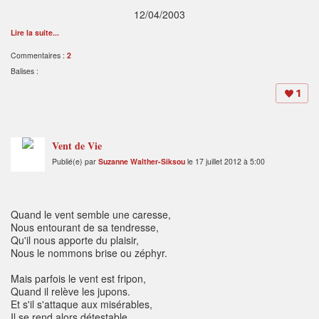
12/04/2003
Lire la suite...
Commentaires :
2
Balises :
1
Vent de Vie
Publié(e) par
Suzanne Walther-Siksou
le 17 juillet 2012 à 5:00
Quand le vent semble une caresse,
Nous entourant de sa tendresse,
Qu'il nous apporte du plaisir,
Nous le nommons brise ou zéphyr.
Mais parfois le vent est fripon,
Quand il relève les jupons.
Et s'il s'attaque aux misérables,
Il se rend alors détestable.