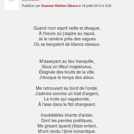
Publié(e) par
Suzanne Walther-Siksou
le 18 juillet 2012 à 3:00
Quand mon esprit veille et divague,
À l'heure où j'aspire au repos,
Je le ramène près des vagues
Où se berçaient de blancs oiseaux.
M'asseyant au lieu tranquille,
Sous un tilleul majestueux,
Éloignée des bruits de la ville,
J'évoque le temps des aïeux.
Me retrouvant au bord de l'onde,
J'admire comme un trait d'argent,
La truite qui vagabonde,
À l'aise dans le flot changeant.
Inoubliables chants d'antan,
Dont les paroles poétiques,
Me grisant quand j'étais enfant,
M'ont rendu l'âme romantique.