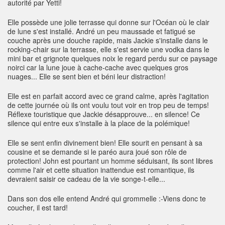
autorité par Yetti!
Elle possède une jolie terrasse qui donne sur l'Océan où le clair
de lune s'est installé. André un peu maussade et fatigué se
couche après une douche rapide, mais Jackie s'installe dans le
rocking-chair sur la terrasse, elle s'est servie une vodka dans le
mini bar et grignote quelques noix le regard perdu sur ce paysage
noirci car la lune joue à cache-cache avec quelques gros
nuages... Elle se sent bien et béni leur distraction!
Elle est en parfait accord avec ce grand calme, après l'agitation
de cette journée où ils ont voulu tout voir en trop peu de temps!
Réflexe touristique que Jackie désapprouve... en silence! Ce
silence qui entre eux s'installe à la place de la polémique!
Elle se sent enfin divinement bien! Elle sourit en pensant à sa
cousine et se demande si le paréo aura joué son rôle de
protection! John est pourtant un homme séduisant, ils sont libres
comme l'air et cette situation inattendue est romantique, ils
devraient saisir ce cadeau de la vie songe-t-elle...
Dans son dos elle entend André qui grommelle :-Viens donc te
coucher, il est tard!