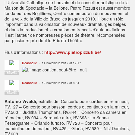
l’Université Catholique de Louvain et de conseiller artistique de la
Maison du Spectacle – la Bellone. Pietro Pizzuti est aussi membre
fondateur des Brigittines, Centre contemporain du mouvement et
de la voix de la Ville de Bruxelles jusqu’en 2010. Il joue un rôle
important dans la valorisation de nouveaux dramaturges belges
et dans la traduction et la création en français d’auteurs italiens.
Il est l’auteur de nombreuses pièces de théâtre, récompensées
par plusieurs prix dont le Prix du Théâtre.
Plus d’informations :
http://www.pietropizzuti.be/
Deashelle
14 novembre 2017 at 12:17
ADMINISTRATEUR
THÉÂTRES
Deashelle
12 novembre 2017 at 8:54
ADMINISTRATEUR
THÉÂTRES
Antonio Vivaldi,
extraits de: Concerto pour cordes en ré mineur,
RV.127 – Concerto pour basson, cordes et continuo en la mineur,
RV.500 – Juditha Triumphans, RV.644 – Concerto da camera en
ré majeur, RV.094 – Serenate a tre, RV.693 : La Senna
Festeggiante – Orlando furioso, RV.728 – Concerto pour
mandoline en do majeur, RV.425 – Gloria, RV.589 – Nisi Dominus,
RV.608