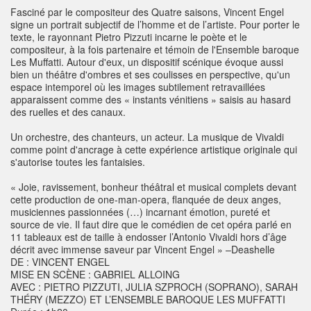
Fasciné par le compositeur des Quatre saisons, Vincent Engel
signe un portrait subjectif de l’homme et de l’artiste. Pour porter le
texte, le rayonnant Pietro Pizzuti incarne le poète et le
compositeur, à la fois partenaire et témoin de l'Ensemble baroque
Les Muffatti. Autour d'eux, un dispositif scénique évoque aussi
bien un théâtre d'ombres et ses coulisses en perspective, qu'un
espace intemporel où les images subtilement retravaillées
apparaissent comme des « instants vénitiens » saisis au hasard
des ruelles et des canaux.
Un orchestre, des chanteurs, un acteur. La musique de Vivaldi
comme point d'ancrage à cette expérience artistique originale qui
s'autorise toutes les fantaisies.
« Joie, ravissement, bonheur théâtral et musical complets devant
cette production de one-man-opera, flanquée de deux anges,
musiciennes passionnées (…) incarnant émotion, pureté et
source de vie. Il faut dire que le comédien de cet opéra parlé en
11 tableaux est de taille à endosser l’Antonio Vivaldi hors d’âge
décrit avec immense saveur par Vincent Engel » –Deashelle
DE : VINCENT ENGEL
MISE EN SCÈNE : GABRIEL ALLOING
AVEC : PIETRO PIZZUTI, JULIA SZPROCH (SOPRANO), SARAH
THÉRY (MEZZO) ET L’ENSEMBLE BAROQUE LES MUFFATTI