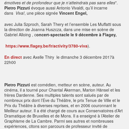
émotives et de profondeur que je n’atteindrais pas sans elles
".
Pietro Pizzuti
évoque aussi Antonio Vivaldi, qu’il incarne
dans
Viva!
, une pièce signée
Vincent Engel,
avec Julia Szproch, Sarah Thery et l’ensemble Les Muffatti sous
la direction de Joanna Huszcza, dans une mise en scène de
Gabriel Alloing , c
oncert-spectacle le 9 décembre à Flagey,
https://www.flagey.be/fr/activity/3780-viva
).
En direct
avec Axelle Thiry le dimanche 3 décembre 2017
à
22h00
Pietro Pizzuti
est comédien, metteur en scène, auteur. Au
cinéma, il a tourné pour Chantal Akerman, Marion Hänsel et les
frères Dardenne. Ses multiples talents sont salués par de
nombreux prix dont l’Eve du Théâtre, le prix Tenue de Ville et le
Prix du Théâtre à diverses reprises, et en 2006 couronnant le
Meilleur auteur. Il a été chargé de cours aux Conservatoires d’Art
Dramatique de Bruxelles et de Mons. Il a enseigné à l’Atelier de
Graphisme de La Cambre. Parmi ses autres et nombreuses
expériences, citons son parcours de professeur invité de