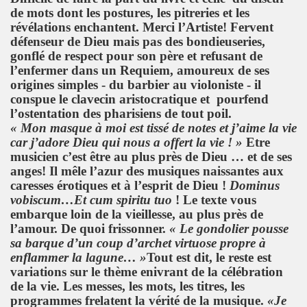
de mots dont les postures, les pitreries et les
révélations enchantent. Merci l’Artiste! Fervent
défenseur de Dieu mais pas des bondieuseries,
gonflé de respect pour son père et refusant de
l’enfermer dans un Requiem, amoureux de ses
origines simples - du barbier au violoniste - il
conspue le clavecin aristocratique et pourfend
l’ostentation des pharisiens de tout poil.
« Mon masque à moi est tissé de notes et j’aime la vie
car j’adore Dieu qui nous a offert la vie ! »
Etre
musicien c’est être au plus près de Dieu … et de ses
anges! Il mêle l’azur des musiques naissantes aux
caresses érotiques et à l’esprit de Dieu !
Dominus
vobiscum…Et cum spiritu
tuo
! Le texte vous
embarque loin de la vieillesse, au plus près de
l’amour. De quoi frissonner.
« Le gondolier pousse
sa barque d’un coup d’archet virtuose propre à
enflammer la lagune… »
Tout est dit, le reste est
variations sur le thème enivrant de la célébration
de la vie. Les messes, les mots, les titres, les
programmes frelatent la vérité de la musique.
«Je