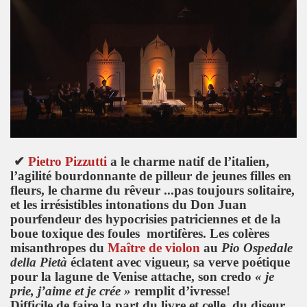
✔
Pietro Pizzutti
a le charme natif de l’italien,
l’agilité bourdonnante de pilleur de jeunes filles en
fleurs, le charme du rêveur ...pas toujours solitaire,
et les irrésistibles intonations du Don Juan
pourfendeur des hypocrisies patriciennes et de la
boue toxique des foules mortifères. Les colères
misanthropes du
Maître de violon
au
Pio Ospedale
della Pietà
éclatent avec vigueur, sa verve poétique
pour la lagune de Venise attache, son credo
« je
prie, j’aime et je crée »
remplit d’ivresse!
Difficile de faire la part du livre et celle du diseur