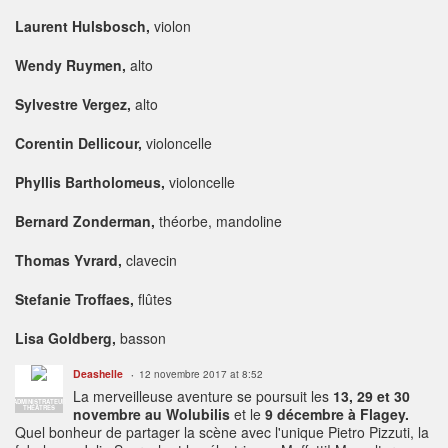
Laurent Hulsbosch,
violon
Wendy Ruymen,
alto
Sylvestre Vergez,
alto
Corentin Dellicour,
violoncelle
Phyllis Bartholomeus,
violoncelle
Bernard Zonderman,
théorbe, mandoline
Thomas Yvrard,
clavecin
Stefanie Troffaes,
flûtes
Lisa Goldberg,
basson
Deashelle
12 novembre 2017 at 8:52
La merveilleuse aventure se poursuit les
13, 29 et 30
ADMINISTRATEUR
THÉÂTRES
novembre au Wolubilis
et le
9 décembre à Flagey.
Quel bonheur de partager la scène avec l'unique Pietro Pizzuti, la