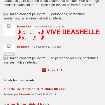
fabuleuse Julia Szproch et les électriques Muffatti! Mon alter-ego
masculin vous salue (oui c'est bien moi ce bellâtre à barbiche)
Robert Paul
10 novembre 2017 at 8:29
♪♬ ♩ ♭♪ VIVE DEASHELLE
♪♭♩ ♬ ♪
Deashelle
10 novembre 2017 at 5:10
ADMINISTRATEUR
THÉÂTRES
sur
1
2
2
S
ui
v
Billets les plus récents
a
n
t
A "Soleil de canicule " et "Comme un adieu"
Publié(e) par
ElizabethM
le 6 août 2026 à 7:13
L'acteur, le journaliste et le curé