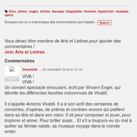
Dieu
,
amour
,
anges
,
artiste
,
baroque
,
biographie
,
femmes
,
hypocrisie
,
musique
,
B
opéra
ali
s
Envoyez-moi un e-mail lorsque des commentaires sont laissés –
Suivre
e
s
:
Vous devez être membre de Arts et Lettres pour ajouter des
commentaires !
Join Arts et Lettres
Commentaires
Deashelle
24 novembre 2018 at 12:10
VIVA !
ADMINISTRATEUR
THÉÂTRES
VIVA !
Un concert-spectacle émouvant, écrit par Vincent Engel, qui
dévoile les différentes facettes méconnues de Vivaldi.
Il s’appelle Antonio Vivaldi. Il a à son actif des centaines de
concertos, d’opéras, de prières et combien encore qui piaffent
dans sa tête et dans son cœur. Il vit pour composer et jouer, pour
implorer et aimer. Pour briller aussi... Et s’il a toujours eu du mal à
quitter sa Venise natale, sa musique voyage dans le monde
entier.