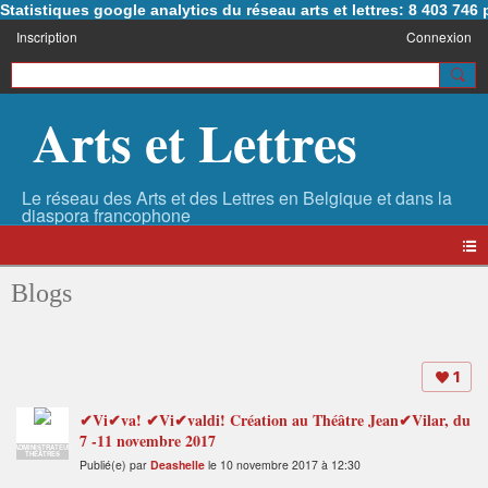
Statistiques google analytics du réseau arts et lettres: 8 403 74
Inscription
Connexion
Arts et Lettres
Blogs
1
✔Vi✔va! ✔Vi✔valdi! Création au Théâtre Jean✔Vilar, du
7 -11 novembre 2017
ADMINISTRATEUR
THÉÂTRES
Publié(e) par
Deashelle
le 10 novembre 2017 à 12:30