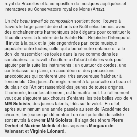
royal de Bruxelles et la composition de musiques appliquées et
interactives au Conservatoire royal de Mons (Arts2).
Un
très beau travail de composition
soutient donc l’œuvre à
travers le large panel de de chants de Noël sélectionnés, avec
des enchaînements harmoniques très élégants pour constituer le
fil continu vers la lumière de la Sainte Nuit. Rejoindre l’intemporel.
Il invite à la paix et la joie engendrées par cette musique
populaire entre toutes, celle qui a bercé notre enfance et a le
don de rassembler les foules dans la rue comme dans les
sanctuaires. Le travail d’écriture a d’abord ciblé les voix pour
ajouter par la suite les instruments : un quatuor de cordes, une
contrebasse, un piano, un accordéon et des percussions
anecdotiques qui confèrent une très savoureuse fraîcheur à
l’ensemble. Cinq jours d’enregistrement à la poursuite du beau et
du plaisir de l’Art ont rassemblé des jeunes de toutes origines.
L’harmonie, incontestablement, est le maître mot. Le raffinement
veut que s’ajoutent aux chœurs d’enfants, les très belles voix de
4
MM Soloists
, des jeunes talents, triés sur le volet. En effet,
après au minimum une année passée au sein de l’Académie des
chœurs, les jeunes qui démontrent un réel potentiel de soliste
sont invités à devenir
MM Soloists
. Il s’agit des ténors
Pierre
Derhet
et
Maxime Melnik
et des sopranes
Margaux de
Valensart
et
Virginie Léonard.