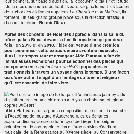
leur donnera, sur base d’audition, à découvrir le plaisir et l’étude
de la musique chorale de haut niveau. Originellement divisés en
deux chorales distinctes appelées
La Choraline
et
la Maîtrise
, ils
forment un seul grand groupe placé sous la direction artistique
du chef de chœur
Benoît Giaux.
Après des concerts de Noël très apprécié dans la salle du
trône palais Royal devant la famille royale belge par deux
fois, en 2016 et en 2018, l’idée est venue d’une création
pour pérenniser cette extraordinaire aventure musicale.
Ainsi, le compositeur et arrangeur Aldo Platteau a fait de
minutieuses recherches pour sélectionner des pièces qui
composeraient
sept tableaux de Noëls
populaires et
traditionnels à travers un voyage dans le temps. D’une façon
ou d’une autre il s’agit d’un héritage culturel et religieux
qu’il est essentiel de faire vivre.
Aldo Platteau
a enseigné la composition et le chant d’ensemble
à l’Académie de musique d’Auderghem, et les écritures
approfondies au Conservatoire royal de Liège. Il enseigne
actuellement le contrepoint et les différents styles d’écriture
musicale, de la Renaissance au XXème siècle, au Conservatoire