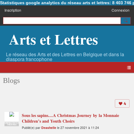
Statistiques google analytics du réseau arts et lettres: 8 403 74
Inscription
Connexion
Arts et Lettres
Blogs
4
Sous les sapins....A Christmas Journey by la Monnaie
Children’s and Youth Choirs
ADMINISTRATEUR
THÉÂTRES
Publié(e) par
Deashelle
le 27 novembre 2021 à 11:24