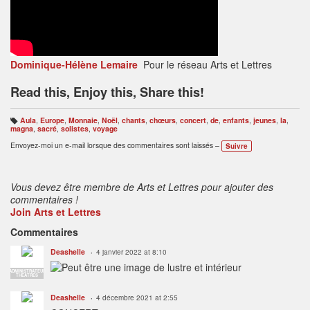
Dominique-Hélène Lemaire
Pour le réseau Arts et Lettres
Read this, Enjoy this, Share this!
Aula
,
Europe
,
Monnaie
,
Noël
,
chants
,
chœurs
,
concert
,
de
,
enfants
,
jeunes
,
la
,
B
magna
,
sacré
,
solistes
,
voyage
ali
s
Envoyez-moi un e-mail lorsque des commentaires sont laissés –
Suivre
e
s
:
Vous devez être membre de Arts et Lettres pour ajouter des
commentaires !
Join Arts et Lettres
Commentaires
Deashelle
4 janvier 2022 at 8:10
ADMINISTRATEUR
THÉÂTRES
Deashelle
4 décembre 2021 at 2:55