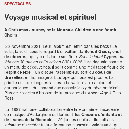
SPECTACLES
Voyage musical et spirituel
A Christmas Journey
by
la Monnaie Children’s and Youth
Choirs
22 Novembre 2021. Leur album est enfin dans les bacs ! Le
voilà, le voici, sous le regard bienveillant de
Benoît Giaux, chef
de choeurs,
qui y a mis toute son âme.
Sous le label
Cypres
qui
fête ses 30 ans en cette saison 2021-2022
, il se déguste comme
un menu de découvertes, il se lit comme une méditation fleurie de
l’esprit de Noël. Un disque rassembleur, sorti du
cœur de
Bruxelles
, en hommage à L’Europe qui nous est proche. La
priorité est aux langues latines : du wallon au catalan, et
germaniques : du flamand aux accents jazzy du rêve américain.
Plus de 7 siècles d’histoire de la musique: du Moyen-Age à Tino
Rossi.
En 1997 nait une collaboration entre la Monnaie et l’académie
de musique d’Auderghem qui forment les
Chœurs d’enfants et
de jeunes de la Monnaie
: 120 jeunes de dix à dix-huit ans
désireux d’accéder à une formation musicale valorisante qui