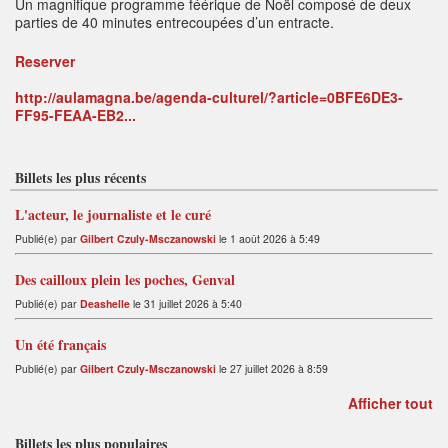
Un magnifique programme féérique de Noël composé de deux
parties de 40 minutes entrecoupées d’un entracte.
Reserver
http://aulamagna.be/agenda-culturel/?article=0BFE6DE3-
FF95-FEAA-EB2...
Billets les plus récents
L'acteur, le journaliste et le curé
Publié(e) par
Gilbert Czuly-Msczanowski
le 1 août 2026 à 5:49
Des cailloux plein les poches, Genval
Publié(e) par
Deashelle
le 31 juillet 2026 à 5:40
Un été français
Publié(e) par
Gilbert Czuly-Msczanowski
le 27 juillet 2026 à 8:59
Afficher tout
Billets les plus populaires