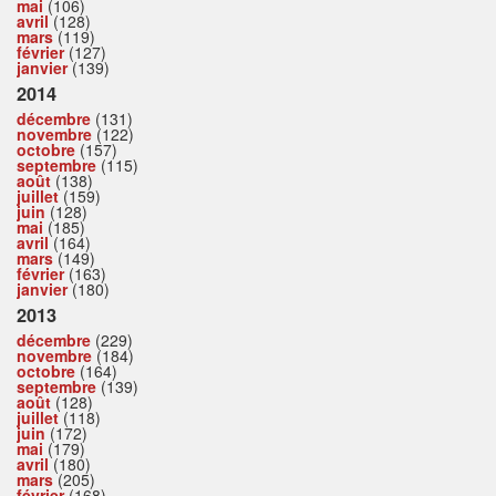
mai
(106)
avril
(128)
mars
(119)
février
(127)
janvier
(139)
2014
décembre
(131)
novembre
(122)
octobre
(157)
septembre
(115)
août
(138)
juillet
(159)
juin
(128)
mai
(185)
avril
(164)
mars
(149)
février
(163)
janvier
(180)
2013
décembre
(229)
novembre
(184)
octobre
(164)
septembre
(139)
août
(128)
juillet
(118)
juin
(172)
mai
(179)
avril
(180)
mars
(205)
février
(168)