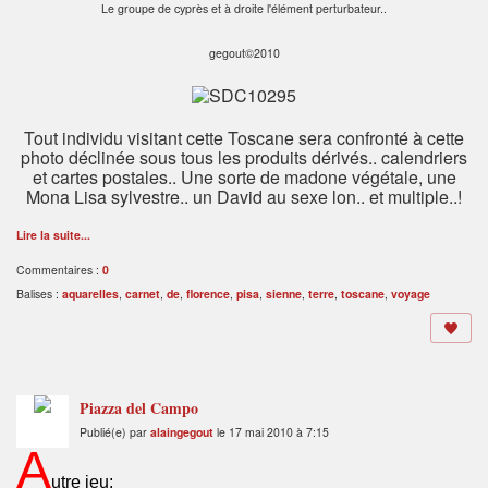
Le groupe de cyprès et à droite l'élément perturbateur..
gegout©2010
Tout individu visitant cette Toscane sera confronté à cette
photo déclinée sous tous les produits dérivés.. calendriers
et cartes postales.. Une sorte de madone végétale, une
Mona Lisa sylvestre.. un David au sexe lon.. et multiple..!
Lire la suite...
Commentaires :
0
Balises :
aquarelles
,
carnet
,
de
,
florence
,
pisa
,
sienne
,
terre
,
toscane
,
voyage
Piazza del Campo
Publié(e) par
alaingegout
le 17 mai 2010 à 7:15
A
utre jeu: