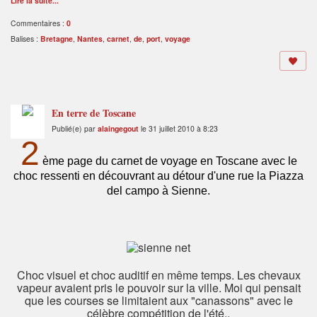
Lire la suite...
Commentaires :
0
Balises :
Bretagne
,
Nantes
,
carnet
,
de
,
port
,
voyage
En terre de Toscane
Publié(e) par
alaingegout
le 31 juillet 2010 à 8:23
2
ème page du carnet de voyage en Toscane avec le
choc ressenti en découvrant au détour d'une rue la Piazza
del campo à Sienne.
Choc visuel et choc auditif en même temps. Les chevaux
vapeur avaient pris le pouvoir sur la ville. Moi qui pensait
que les courses se limitaient aux "canassons" avec le
célèbre compétition de l'été..