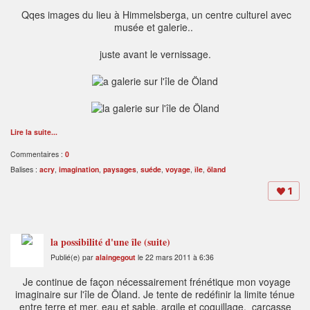
Qqes images du lieu à Himmelsberga, un centre culturel avec
musée et galerie..
juste avant le vernissage.
Lire la suite...
Commentaires :
0
Balises :
acry
,
imagination
,
paysages
,
suéde
,
voyage
,
île
,
öland
1
la possibilité d'une île (suite)
Publié(e) par
alaingegout
le 22 mars 2011 à 6:36
Je continue de façon nécessairement frénétique mon voyage
imaginaire sur l'île de Öland. Je tente de redéfinir la limite ténue
entre terre et mer, eau et sable, argile et coquillage, carcasse