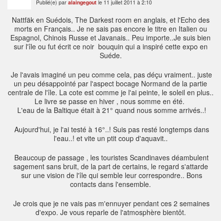
Publié(e) par
alaingegout
le 11 juillet 2011 à 2:10
N
attfäk en Suédois, The Darkest room en anglais, et l'Echo des
morts en Français.. Je ne sais pas encore le titre en Italien ou
Espagnol, Chinois Russe et Javanais.. Peu importe..Je suis bien
sur l'île ou fut écrit ce noir bouquin qui a inspiré cette expo en
Suéde.
Je l'avais imaginé un peu comme cela, pas déçu vraiment.. juste
un peu désappointé par l'aspect bocage Normand de la partie
centrale de l'île. La cote est comme je l'ai peinte, le soleil en plus..
Le livre se passe en hiver , nous somme en été.
L'eau de la Baltique était à 21° quand nous somme arrivés..!
Aujourd'hui, je l'ai testé à 16°..! Suis pas resté longtemps dans
l'eau..! et vite un ptit coup d'aquavit..
Beaucoup de passage , les touristes Scandinaves déambulent
sagement sans bruit, de la part de certains, le regard s'attarde
sur une vision de l'île qui semble leur correspondre.. Bons
contacts dans l'ensemble.
Je crois que je ne vais pas m'ennuyer pendant ces 2 semaines
d'expo. Je vous reparle de l'atmosphère bientôt.