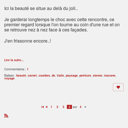
Ici la beauté se situe au delà du joli..
Je garderai longtemps le choc avec cette rencontre, ce
premier regard lorsque l'on tourne au coin d'une rue et on
se retrouve nez à nez face à ces façades.
J'en frissonne encore..!
Lire la suite...
Commentaires :
1
Balises :
beauté
,
carnet
,
courbes
,
de
,
italie
,
paysage
,
peinture
,
sienne
,
toscane
,
voyage
sur
1
2
3
4
4
P
P
S
re
ré
ui
m
c
v
ie
é
a
R
r
d
nt
S
e
S
n