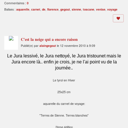
Commentaires :
0
Balises :
aquarelle
,
carnet
,
de
,
florence
,
gegout
,
sienne
,
toscane
,
venise
,
voyage
C'est la neige qui a encore raison
Publié(e) par
alaingegout
le 12 novembre 2010 à 9:09
Le Jura lessivé, le Jura nettoyé, le Jura tristounet mais le
Jura encore là.. enfin je crois, je ne l'ai point vu de la
journée..
Le tyrol en Hiver
25x25 cm
aquarelle du carnet de voyage:
"Terres de Sienne. Terres blanches"
2ème édition