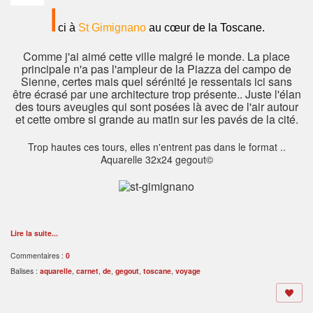
I
ci à
St Gimignano
au cœur de la Toscane.
Comme j'ai aimé cette ville malgré le monde. La place
principale n'a pas l'ampleur de la Piazza del campo de
Sienne, certes mais quel sérénité je ressentais ici sans
être écrasé par une architecture trop présente.. Juste l'élan
des tours aveugles qui sont posées là avec de l'air autour
et cette ombre si grande au matin sur les pavés de la cité.
Trop hautes ces tours, elles n'entrent pas dans le format ..
Aquarelle 32x24 gegout©
Lire la suite...
Commentaires :
0
Balises :
aquarelle
,
carnet
,
de
,
gegout
,
toscane
,
voyage