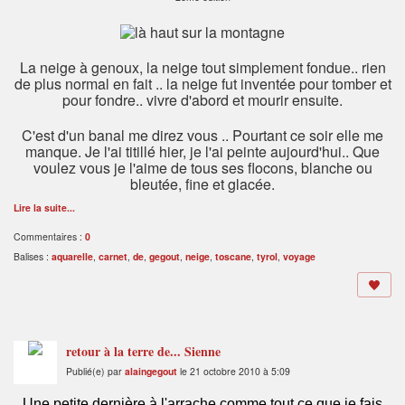
La neige à genoux, la neige tout simplement fondue.. rien
de plus normal en fait .. la neige fut inventée pour tomber et
pour fondre.. vivre d'abord et mourir ensuite.
C'est d'un banal me direz vous .. Pourtant ce soir elle me
manque. Je l'ai titillé hier, je l'ai peinte aujourd'hui.. Que
voulez vous je l'aime de tous ses flocons, blanche ou
bleutée, fine et glacée.
Lire la suite...
Commentaires :
0
Balises :
aquarelle
,
carnet
,
de
,
gegout
,
neige
,
toscane
,
tyrol
,
voyage
retour à la terre de... Sienne
Publié(e) par
alaingegout
le 21 octobre 2010 à 5:09
Une petite dernière à l'arrache comme tout ce que je fais