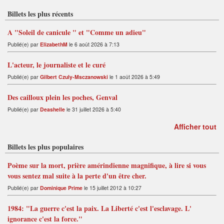
t
Billets les plus récents
A "Soleil de canicule " et "Comme un adieu"
Publié(e) par
ElizabethM
le 6 août 2026 à 7:13
L'acteur, le journaliste et le curé
Publié(e) par
Gilbert Czuly-Msczanowski
le 1 août 2026 à 5:49
Des cailloux plein les poches, Genval
Publié(e) par
Deashelle
le 31 juillet 2026 à 5:40
Afficher tout
Billets les plus populaires
Poème sur la mort, prière amérindienne magnifique, à lire si vous
vous sentez mal suite à la perte d'un être cher.
Publié(e) par
Dominique Prime
le 15 juillet 2012 à 10:27
1984: "La guerre c'est la paix. La Liberté c'est l'esclavage. L'
ignorance c'est la force."