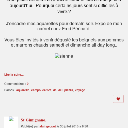
aujourd'hui.. Pourquoi certains jours sont si difficiles à
vivre.?
J'encadre mes aquarelles pour demain soir. Expo de mon
carnet chez Fred Péricard.
Vous êtes invités à venir dégusté les beignets aux pommes
et marrons chauds samedi et dimanche all day long..
Lire la suite...
Commentaires :
0
Balises :
aquarelle
,
campo
,
carnet
,
de
,
del
,
piazza
,
voyage
St Gimignano.
Publié(e) par
alaingegout
le 30 juillet 2010 à 9:30