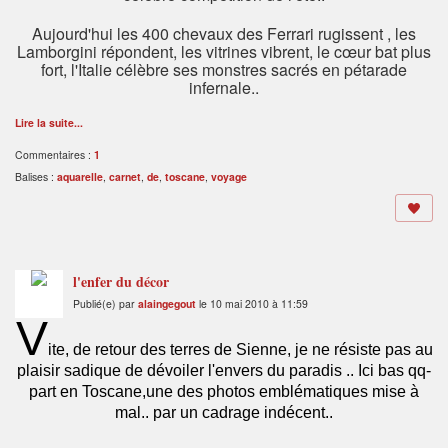
Aujourd'hui les 400 chevaux des Ferrari rugissent , les
Lamborgini répondent, les vitrines vibrent, le cœur bat plus
fort, l'Italie célèbre ses monstres sacrés en pétarade
infernale..
Lire la suite...
Commentaires :
1
Balises :
aquarelle
,
carnet
,
de
,
toscane
,
voyage
l'enfer du décor
Publié(e) par
alaingegout
le 10 mai 2010 à 11:59
V
ite, de retour des terres de Sienne, je ne résiste pas au
plaisir sadique de dévoiler l'envers du paradis .. Ici bas qq-
part en Toscane,une des photos emblématiques mise à
mal.. par un cadrage indécent..