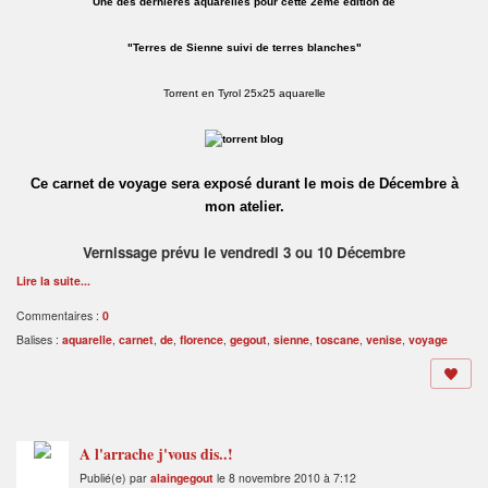
Une des dernières aquarelles pour cette 2ème édition de
"Terres de Sienne suivi de terres blanches"
Torrent en Tyrol 25x25 aquarelle
Ce carnet de voyage sera exposé durant le mois de Décembre à
mon atelier.
Vernissage prévu le vendredi 3 ou 10 Décembre
Lire la suite...
Commentaires :
0
Balises :
aquarelle
,
carnet
,
de
,
florence
,
gegout
,
sienne
,
toscane
,
venise
,
voyage
A l'arrache j'vous dis..!
Publié(e) par
alaingegout
le 8 novembre 2010 à 7:12