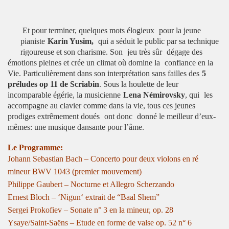
Et pour terminer, quelques mots élogieux
pour la jeune
pianiste
Karin Yusim,
qui a séduit le public par sa technique
rigoureuse et son charisme. Son
jeu très sûr
dégage des
émotions pleines et crée un climat où domine la
confiance en la
Vie. Particulièrement dans son interprétation sans failles des
5
préludes op 11 de Scriabin
. Sous la houlette de leur
incomparable égérie, la musicienne
Lena Némirovsky
, qui
les
accompagne au clavier comme dans la vie, tous ces jeunes
prodiges extrêmement doués
ont donc
donné le meilleur d’eux-
mêmes: une musique dansante pour l’âme.
Le Programme:
Johann Sebastian Bach – Concerto pour deux violons en ré
mineur BWV 1043 (premier mouvement)
Philippe Gaubert – Nocturne et Allegro Scherzando
Ernest Bloch – ‘Nigun‘ extrait de “Baal Shem”
Sergei Prokofiev – Sonate n° 3 en la mineur, op. 28
Ysaye/Saint-Saëns – Etude en forme de valse op. 52 n° 6