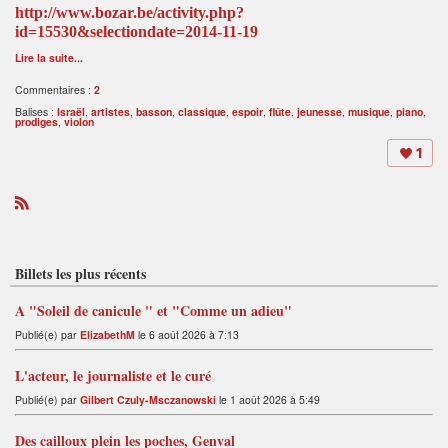
http://www.bozar.be/activity.php?
id=15530&selectiondate=2014-11-19
Lire la suite...
Commentaires :
2
Balises :
Israël
,
artistes
,
basson
,
classique
,
espoir
,
flûte
,
jeunesse
,
musique
,
piano
,
prodiges
,
violon
1
R
S
S
Billets les plus récents
A "Soleil de canicule " et "Comme un adieu"
Publié(e) par
ElizabethM
le 6 août 2026 à 7:13
L'acteur, le journaliste et le curé
Publié(e) par
Gilbert Czuly-Msczanowski
le 1 août 2026 à 5:49
Des cailloux plein les poches, Genval