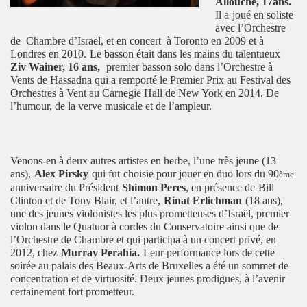
Allouche, 17ans.
Il a
joué en soliste
avec l’Orchestre
de Chambre d’Israël, et en concert à Toronto en 2009 et à
Londres en 2010.
Le basson était dans les mains du talentueux
Ziv Wainer, 16 ans,
premier basson solo dans l’Orchestre à
Vents de Hassadna qui a remporté le Premier Prix au Festival des
Orchestres à Vent au Carnegie Hall de New York en 2014. De
l’humour, de la verve musicale et de l’ampleur.
Venons-en à deux autres artistes en herbe, l’une très jeune (13
ans),
Alex Pirsky
qui fut
choisie pour jouer en duo lors du 90
ème
anniversaire du Président
Shimon Peres
, en présence de
Bill
Clinton et de Tony Blair
, et l’autre,
Rinat Erlichman
(18 ans),
une des jeunes violonistes les plus prometteuses d’Israël, premier
violon dans le Quatuor à cordes du Conservatoire ainsi que de
l’Orchestre de Chambre et qui participa à un concert privé, en
2012, chez
Murray Perahia.
Leur performance lors de cette
soirée au palais des Beaux-Arts de Bruxelles a été un sommet de
concentration et de virtuosité. Deux jeunes prodigues, à l’avenir
certainement fort prometteur.