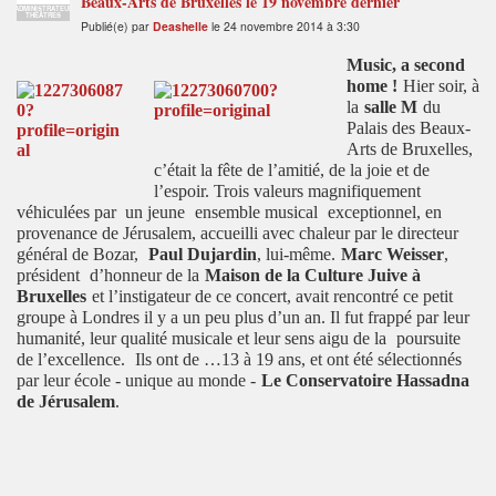
Beaux-Arts de Bruxelles le 19 novembre dernier
ADMINISTRATEUR
THÉÂTRES
Publié(e) par
Deashelle
le 24 novembre 2014 à 3:30
Music, a second
home !
Hier soir, à
la
salle M
du
Palais des Beaux-
Arts de Bruxelles,
c’était la fête de l’amitié, de la joie et de
l’espoir. Trois valeurs magnifiquement
véhiculées par un jeune
ensemble musical
exceptionnel, en
provenance de Jérusalem, accueilli avec chaleur par le directeur
général de Bozar,
Paul Dujardin
, lui-même.
Marc Weisser
,
président
d’honneur de la
Maison de la Culture Juive à
Bruxelles
et l’instigateur de ce concert, avait rencontré ce petit
groupe à Londres il y a un peu plus d’un an. Il fut frappé par leur
humanité, leur qualité musicale et leur sens aigu de la
poursuite
de l’excellence.
Ils ont de …13 à 19 ans, et ont été sélectionnés
par leur école - unique au monde -
Le Conservatoire Hassadna
de Jérusalem
.