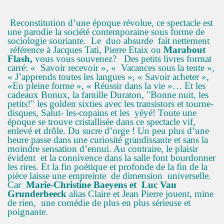
Reconstitution d’une époque révolue, ce spectacle est
une parodie la société contemporaine sous forme de
sociologie souriante. Le duo absurde fait nettement
référence à Jacques Tati, Pierre Etaix ou
Marabout
Flash,
vous vous souvenez? Des petits livres format
carré:
« Savoir recevoir », « Vacances sous la tente »,
« J’apprends toutes les langues », « Savoir acheter »,
«En pleine forme », « Réussir dans la vie »… Et les
cadeaux Bonux, la famille Duraton, "Bonne nuit, les
petits!" les golden sixties avec les transistors et tourne-
disques, Salut- les-copains et les yéyé! Toute une
époque se trouve cristallisée dans ce spectacle vif,
enlevé et drôle. Du sucre d’orge ! Un peu plus d’une
heure passe dans une curiosité grandissante et sans la
moindre sensation d’ennui. Au contraire, le plaisir
évident et la connivence dans la salle font bourdonner
les rires. Et la fin poétique et profonde de la fin de la
pièce laisse une empreinte de dimension universelle.
Car
Marie-Christine Baeyens
et
Luc Van
Grunderbeeck
alias Claire et Jean Pierre jouent, mine
de rien, une comédie de plus en plus sérieuse et
poignante.