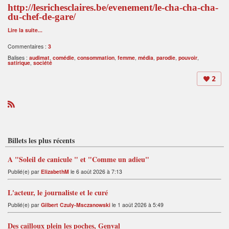
http://lesrichesclaires.be/evenement/le-cha-cha-cha-
du-chef-de-gare/
Lire la suite...
Commentaires :
3
Balises :
audimat
,
comédie
,
consommation
,
femme
,
média
,
parodie
,
pouvoir
,
satirique
,
société
2
R
S
S
Billets les plus récents
A "Soleil de canicule " et "Comme un adieu"
Publié(e) par
ElizabethM
le 6 août 2026 à 7:13
L'acteur, le journaliste et le curé
Publié(e) par
Gilbert Czuly-Msczanowski
le 1 août 2026 à 5:49
Des cailloux plein les poches, Genval