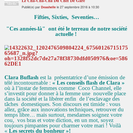
Le Cha-Cha-Cha Du Chef De Gare
ADMINISTRATEUR
THÉÂTRES
Publié(e) par
Deashelle
le 27 septembre 2016 à 10:30
Fifties, Sixties, Seventies…
"Ces années-là" ont été le terreau de notre société
actuelle !
Clara Buflash
est la présentatrice d’une émission de
télé incontournable :
« Les conseils flash de Clara »
où à l’instar de femmes comme Coco Channel, elle
s’investit pour donner à la femme une nouvelle place
dans la société et la libérer enfin de l’esclavage des
tâches domestiques. Son discours est timide : vous
allez, grâce aux innovations techniques, retrouver du
temps libre… mais surtout, mesdames soignez votre
cou, vos bras et votre diction, en un mot, soyez
toujours pimpantes pour charmer votre mari ! Voilà
«
Les secrets du bonheur »!