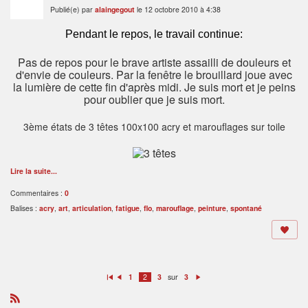
Publié(e) par
alaingegout
le 12 octobre 2010 à 4:38
Pendant le repos, le travail continue:
Pas de repos pour le brave artiste assailli de douleurs et
d'envie de couleurs. Par la fenêtre le brouillard joue avec
la lumière de cette fin d'après midi. Je suis mort et je peins
pour oublier que je suis mort.
3ème états de 3 têtes 100x100 acry et marouflages sur toile
Lire la suite...
Commentaires :
0
Balises :
acry
,
art
,
articulation
,
fatigue
,
flo
,
marouflage
,
peinture
,
spontané
sur
1
2
3
3
P
P
S
re
ré
ui
m
c
v
ie
é
a
R