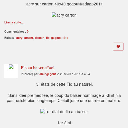
acry sur carton 40x40 gegout©adagp2011
Lire la suite...
Commentaires :
0
Balises :
acry
,
amant
,
dessin
,
flo
,
gegout
,
tête
Flo au baiser effacé
Publié(e) par
alaingegout
le 26 février 2011 à 4:24
3 états de cette Flo au naturel.
Sans idée préméditée, le coup du baiser hommage à Klimt n'a
pas résisté bien longtemps. C'était juste une entrée en matière.
1er état