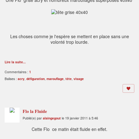
Une Flo grise acry et nombreux marouflages superposés 40x40
Les choses comme je l'espère se mettent en place sans une
volonté trop lourde.
Lire la suite...
Commentaires :
1
Balises :
acry
,
défiguration
,
marouflage
,
tête
,
visage
Flo la Fluide
Publié(e) par
alaingegout
le 19 janvier 2011 à 5:46
Cette Flo ce matin était fluide en effet.