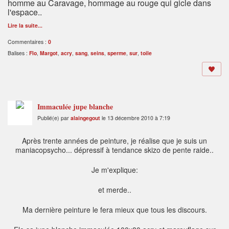
homme au Caravage, hommage au rouge qui gicle dans
l'espace..
Lire la suite...
Commentaires :
0
Balises :
Flo
,
Margot
,
acry
,
sang
,
seins
,
sperme
,
sur
,
toile
Immaculée jupe blanche
Publié(e) par
alaingegout
le 13 décembre 2010 à 7:19
Après trente années de peinture, je réalise que je suis un
maniacopsycho... dépressif à tendance skizo de pente raide..
Je m'explique:
et merde..
Ma dernière peinture le fera mieux que tous les discours.