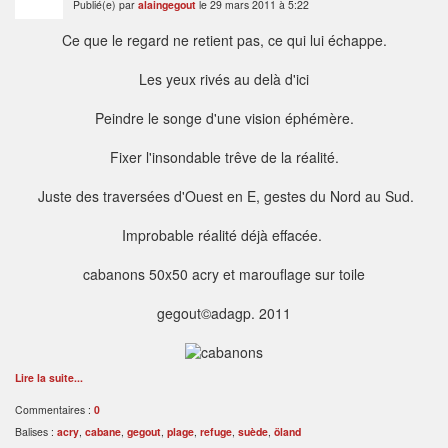
Publié(e) par
alaingegout
le 29 mars 2011 à 5:22
Ce que le regard ne retient pas, ce qui lui échappe.
Les yeux rivés au delà d'ici
Peindre le songe d'une vision éphémère.
Fixer l'insondable trêve de la réalité.
Juste des traversées d'Ouest en E, gestes du Nord au Sud.
Improbable réalité déjà effacée.
cabanons 50x50 acry et marouflage sur toile
gegout©adagp. 2011
Lire la suite...
Commentaires :
0
Balises :
acry
,
cabane
,
gegout
,
plage
,
refuge
,
suède
,
öland