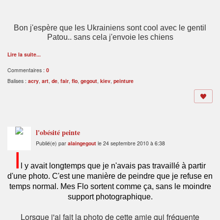
Bon j'espère que les Ukrainiens sont cool avec le gentil
Patou.. sans cela j'envoie les chiens
Lire la suite...
Commentaires :
0
Balises :
acry
,
art
,
de
,
fair
,
flo
,
gegout
,
kiev
,
peinture
l'obésité peinte
Publié(e) par
alaingegout
le 24 septembre 2010 à 6:38
I
l y avait longtemps que je n'avais pas travaillé à partir
d'une photo. C'est une manière de peindre que je refuse en
temps normal. Mes Flo sortent comme ça, sans le moindre
support photographique.
Lorsque j'ai fait la photo de cette amie qui fréquente