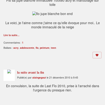
Flo sa jupe blanche immaculée 100x80 acry et marouflage sur
toile
La voici, je l'aime comme j'aime ce qu'elle évoque pour moi.. Le
monde immaculé de la neige
Lire la suite...
Commentaires :
1
Balises :
acry
,
adolescente
,
flo
,
peinture
,
teen
la suite avant la fin
Publié(e) par
alaingegout
le 21 décembre 2010 à 9:45
En convulsion, la suite de Last Flo 2010, prise à l'arraché dans
l'urgence du presque rien.