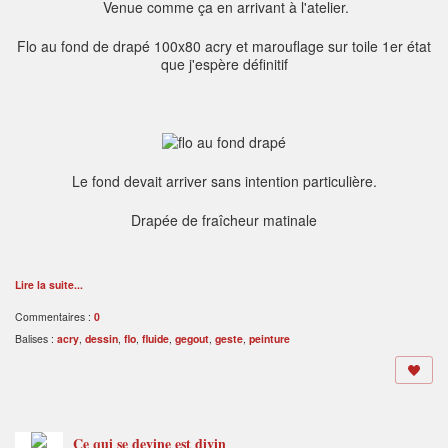
Venue comme ça en arrivant à l'atelier.
Flo au fond de drapé 100x80 acry et marouflage sur toile 1er état
que j'espère définitif
Le fond devait arriver sans intention particulière.
Drapée de fraîcheur matinale
Lire la suite...
Commentaires :
0
Balises :
acry
,
dessin
,
flo
,
fluide
,
gegout
,
geste
,
peinture
Ce qui se devine est divin