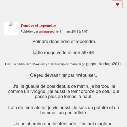
Peindre et repeindre
Publié(e) par
alaingegout
le 11 mars 2011 à 7:07
Peindre dépeindre et repeindre.
gegout©adagp2011
Une Flo barbouillée 55x46 acry et beaucoup de marouflage
Ce jeu devrait finir par m'épuiser..
J'ai la gueule de bois depuis ce matin, je barbouille
comme un ivrogne. j'ai aussi le teint bronzé de celui qui
passe plus de temps là-haut.
Loin de mon atelier je vis aussi. Je suis un peintre et un
homme , un peu artiste.
Je ne cherche que la plénitude, l'instant magique.