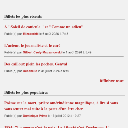
r
d
n
S
e
t
S
n
t
Billets les plus récents
A "Soleil de canicule " et "Comme un adieu"
Publié(e) par
ElizabethM
le 6 août 2026 à 7:13
L'acteur, le journaliste et le curé
Publié(e) par
Gilbert Czuly-Msczanowski
le 1 août 2026 à 5:49
Des cailloux plein les poches, Genval
Publié(e) par
Deashelle
le 31 juillet 2026 à 5:40
Afficher tout
Billets les plus populaires
Poème sur la mort, prière amérindienne magnifique, à lire si vous
vous sentez mal suite à la perte d'un être cher.
Publié(e) par
Dominique Prime
le 15 juillet 2012 à 10:27
1984: "La guerre c'est la paix. La Liberté c'est l'esclavage. L'