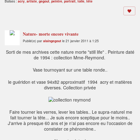
Balises :
acry
,
artiste
,
gegout
,
peintre
,
portrait
,
toile
,
tête
Nature- morte encore vivante
Publié(e) par
alaingegout
le 21 janvier 2011 à 1:25
Sorti de mes archives cette nature morte "still life" . Peinture daté
de 1994 : collection Mme-Reymond.
Vase tournoyant sur une table ronde..
le guéridon et vase 94x82 approximatif 1994 acry et matières
diverses. Collection privée
Faire tourner les verres, lever les tables.. Le supra-naturel me
fait tourner la tête... Je suis encore sceptique pour le moins..
J'arrive à presque 60 ans et je n'ai pas encore eu l'occasion de
constater ce phénomène..