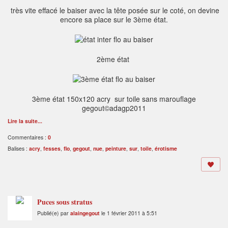
très vite effacé le baiser avec la tête posée sur le coté, on devine
encore sa place sur le 3ème état.
2ème état
3ème état 150x120 acry sur toile sans marouflage
gegout©adagp2011
Lire la suite...
Commentaires :
0
Balises :
acry
,
fesses
,
flo
,
gegout
,
nue
,
peinture
,
sur
,
toile
,
érotisme
Puces sous stratus
Publié(e) par
alaingegout
le 1 février 2011 à 5:51