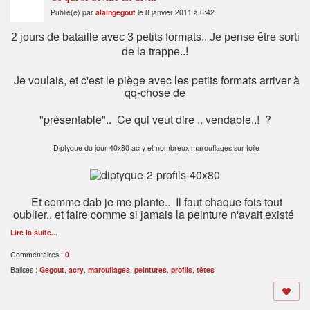
Publié(e) par
alaingegout
le 8 janvier 2011 à 6:42
2 jours de bataille avec 3 petits formats.. Je pense être sorti
de la trappe..!
Je voulais, et c'est le piège avec les petits formats arriver à
qq-chose de
"présentable".. Ce qui veut dire .. vendable..! ?
Diptyque du jour 40x80 acry et nombreux marouflages sur toile
Et comme dab je me plante.. Il faut chaque fois tout
oublier.. et faire comme si jamais la peinture n'avait existé
Lire la suite...
Commentaires :
0
Balises :
Gegout
,
acry
,
marouflages
,
peintures
,
profils
,
têtes