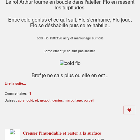
Le roi Arthur tourne en boucle dans l'atelier, Flo en ressent
les turpitudes.
Entre cold genius et ce qui suit, Flo s'enrhume, Flo joue,
Flo se déshabille puis se ré-habille..
cold Flo 150x120 acry et marouflage sur toile
3ème état et je ne suis pas satisfait.
Bref je ne sais plus ou elle en est ..
Lire la suite...
Commentaires :
1
Balises :
acry
,
cold
,
et
,
gegout
,
genius
,
marouflage
,
purcell
Creuser l'insondable et rester à la surface
Publié(e) par
alaingegout
le 19 novembre 2010 à 6:49