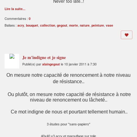
Never too late..!
Lire la suite...
Commentaires :
0
Balises :
acry
,
bouquet
,
collection
,
gegout
,
morte
,
nature
,
peinture
,
vase
Je m'indigne et je signe
Publié(e) par
alaingegout
le 10 janvier 2011 à 7:30
On mesure notre capacité de renoncement à notre niveau
de résistance..
Ou plutôt, on mesure notre capacité de résistance à notre
niveau de renoncement ou lâcheté..
Ce mot indigne de nous et pourtant tellement humain..
3 études pour "sans-papiers"
40x40 x3 acry et marouflage sur toile