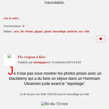
insondable.
Lire la suite...
Commentaires :
0
Balises :
acry
,
flo
,
format
,
gegout
,
grand
,
marouflage
,
peinture
,
sur
,
toile
Flo s'expose à Kiev
Publié(e) par
alaingegout
le 13 novembre 2010 à 6:54
J
e n'ose pas vous montrer les photos prises avec un
blackberry qui a du faire un séjour dans un Hammam
Ukrainien juste avant le "reportage"
La flo du jour non finito 150x120 acry et marouflage sur toile