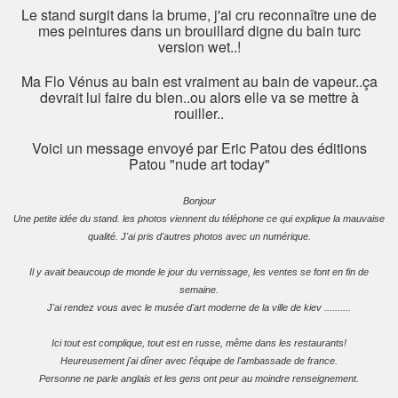
Le stand surgit dans la brume, j'ai cru reconnaître une de
mes peintures dans un brouillard digne du bain turc
version wet..!
Ma Flo Vénus au bain est vraiment au bain de vapeur..ça
devrait lui faire du bien..ou alors elle va se mettre à
rouiller..
Voici un message envoyé par Eric Patou des éditions
Patou "nude art today"
Bonjour
Une petite idée du stand. les photos viennent du téléphone ce qui explique la mauvaise
qualité. J'ai pris d'autres photos avec un numérique.
Il y avait beaucoup de monde le jour du vernissage, les ventes se font en fin de
semaine.
J'ai rendez vous avec le musée d'art moderne de la ville de kiev ..........
Ici tout est complique, tout est en russe, même dans les restaurants!
Heureusement j'ai dîner avec l'équipe de l'ambassade de france.
Personne ne parle anglais et les gens ont peur au moindre renseignement.