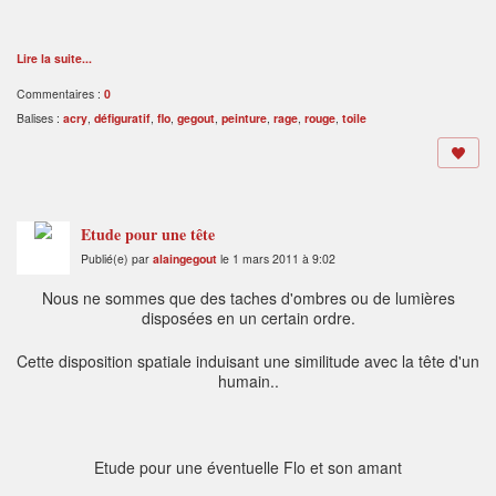
Lire la suite...
Commentaires :
0
Balises :
acry
,
défiguratif
,
flo
,
gegout
,
peinture
,
rage
,
rouge
,
toile
Etude pour une tête
Publié(e) par
alaingegout
le 1 mars 2011 à 9:02
N
ous ne sommes que des taches d'ombres ou de lumières
disposées en un certain ordre.
Cette disposition spatiale induisant une similitude avec la tête d'un
humain..
Etude pour une éventuelle Flo et son amant