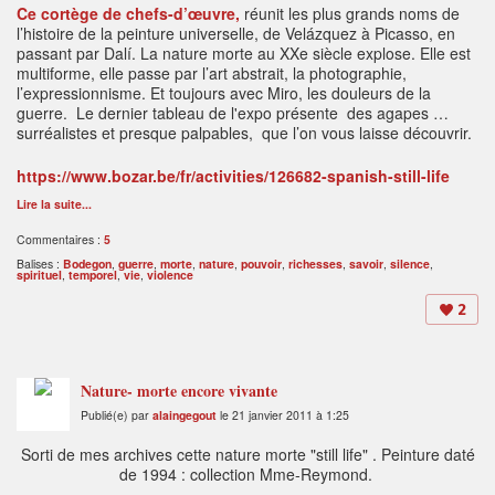
Ce cortège de chefs-d’œuvre,
réunit les plus grands noms de
l’histoire de la peinture universelle, de Velázquez à Picasso, en
passant par Dalí. La nature morte au XXe siècle explose. Elle est
multiforme, elle passe par l’art abstrait, la photographie,
l’expressionnisme. Et toujours avec Miro, les douleurs de la
guerre. Le dernier tableau de l'expo présente des agapes …
surréalistes et presque palpables, que l’on vous laisse découvrir.
https://www.bozar.be/fr/activities/126682-spanish-still-life
Lire la suite...
Commentaires :
5
Balises :
Bodegon
,
guerre
,
morte
,
nature
,
pouvoir
,
richesses
,
savoir
,
silence
,
spirituel
,
temporel
,
vie
,
violence
2
Nature- morte encore vivante
Publié(e) par
alaingegout
le 21 janvier 2011 à 1:25
Sorti de mes archives cette nature morte "still life" . Peinture daté
de 1994 : collection Mme-Reymond.