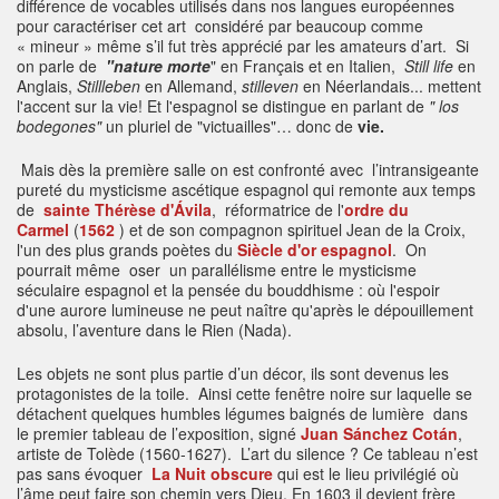
différence de vocables utilisés dans nos langues européennes
pour caractériser cet art considéré par beaucoup comme
« mineur » même s’il fut très apprécié par les amateurs d’art. Si
on parle de
"nature morte
" en Français et en Italien,
Still life
en
Anglais,
Stillleben
en Allemand,
stilleven
en Néerlandais... mettent
l'accent sur la vie! Et l'espagnol se distingue en parlant de
" los
bodegones"
un pluriel de "victuailles"… donc de
vie.
Mais dès la première salle on est confronté avec l’intransigeante
pureté du mysticisme ascétique espagnol qui remonte aux temps
de
sainte
Thérèse d'Ávila
, réformatrice de l'
ordre du
Carmel
(
1562
) et de son compagnon spirituel Jean de la Croix,
l'un des plus grands poètes du
Siècle d'or espagnol
. On
pourrait même oser un parallélisme entre le mysticisme
séculaire espagnol et la pensée du bouddhisme : où l'espoir
d'une aurore lumineuse ne peut naître qu'après le dépouillement
absolu, l’aventure dans le Rien (Nada).
Les objets ne sont plus partie d’un décor, ils sont devenus les
protagonistes de la toile. Ainsi cette fenêtre noire sur laquelle se
détachent quelques humbles légumes baignés de lumière dans
le premier tableau de l’exposition, signé
Juan Sánchez Cotán
,
artiste de Tolède (1560-1627). L’art du silence ? Ce tableau n’est
pas sans évoquer
La Nuit obscure
qui est le lieu privilégié où
l’âme peut faire son chemin vers Dieu. En 1603 il devient frère