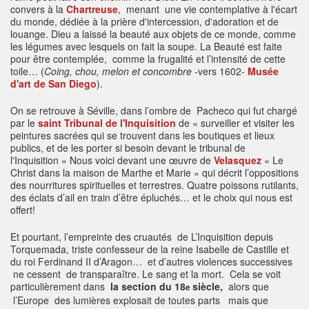
convers à la
Chartreuse
, menant une vie contemplative à l'écart
du monde, dédiée à la prière d'intercession, d'adoration et de
louange. Dieu a laissé la beauté aux objets de ce monde, comme
les légumes avec lesquels on fait la soupe. La Beauté est faite
pour être contemplée, comme la frugalité et l’intensité de cette
toile… (
Coing, chou, melon et concombre
-vers 1602-
Musée
d'art de San Diego
).
On se retrouve à Séville, dans l’ombre de Pacheco qui fut chargé
par le
saint Tribunal de l'Inquisition
de
« surveiller et visiter les
peintures sacrées qui se trouvent dans les boutiques et lieux
publics, et de les porter si besoin devant le tribunal de
l'Inquisition »
Nous voici devant une œuvre de
Velasquez
« Le
Christ dans la maison de Marthe et Marie » qui décrit l’oppositions
des nourritures spirituelles et terrestres. Quatre poissons rutilants,
des éclats d’ail en train d’être épluchés… et le choix qui nous est
offert!
Et pourtant, l’empreinte des cruautés de L’Inquisition depuis
Torquemada, triste confesseur de la reine Isabelle de Castille et
du roi Ferdinand II d’Aragon… et d’autres violences successives
ne cessent de transparaître. Le sang et la mort. Cela se voit
particulièrement dans
la section du 18
siècle,
alors que
e
l’Europe des lumières explosait de toutes parts mais que