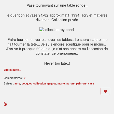
Vase tournoyant sur une table ronde..
le guéridon et vase 94x82 approximatif 1994 acry et matières
diverses. Collection privée
Faire tourner les verres, lever les tables.. Le supra-naturel me
fait tourner la tête... Je suis encore sceptique pour le moins..
J'arrive à presque 60 ans et je n'ai pas encore eu l'occasion de
constater ce phénomène..
Never too late..!
Lire la suite...
Commentaires :
0
Balises :
acry
,
bouquet
,
collection
,
gegout
,
morte
,
nature
,
peinture
,
vase
R
S