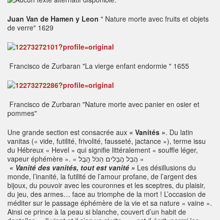
Juan Van de Hamen y Leon
" Nature morte avec fruits et objets
de verre" 1629
Francisco de Zurbaran "La vierge enfant endormie " 1655
Francisco de Zurbaran "Nature morte avec panier en osier et
pommes"
Une grande section est consacrée aux
« Vanités »
. Du latin
vanitas (« vide, futilité, frivolité, fausseté, jactance »), terme issu
du Hébreux « Hevel » qui signifie littéralement « souffle léger,
vapeur éphémère ». « הֲבֵל הֲבָלִים הַכֹּל הָֽבֶל »
« Vanité des vanités, tout est vanité »
Les désillusions du
monde, l’inanité, la futilité de l’amour profane, de l’argent des
bijoux, du pouvoir avec les couronnes et les sceptres, du plaisir,
du jeu, des armes… face au triomphe de la mort ! L’occasion de
méditer sur le passage éphémère de la vie et sa nature « vaine ».
Ainsi ce prince à la peau si blanche, couvert d’un habit de