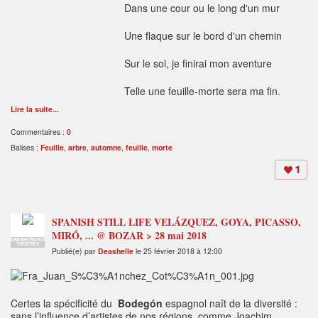
Dans une cour ou le long d'un mur
Une flaque sur le bord d'un chemin
Sur le sol, je finirai mon aventure
Telle une feuille-morte sera ma fin.
Lire la suite...
Commentaires :
0
Balises :
Feuille
,
arbre
,
automne
,
feuille
,
morte
1
SPANISH STILL LIFE VELÁZQUEZ, GOYA, PICASSO,
MIRÓ, ... @ BOZAR > 28 mai 2018
ADMINISTRATEUR
THÉÂTRES
Publié(e) par
Deashelle
le 25 février 2018 à 12:00
Certes la spécificité du
Bodegón
espagnol naît de la diversité :
sans l’influence d’artistes de nos régions, comme Joachim