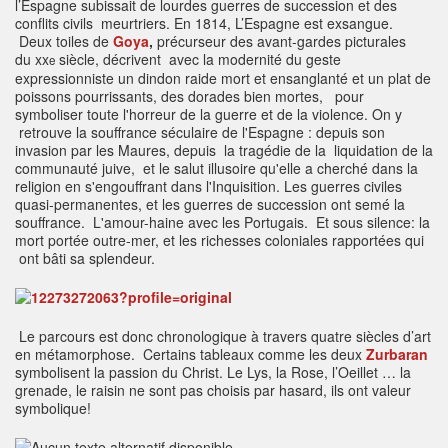
l’Espagne subissait de lourdes guerres de succession et des
conflits civils meurtriers. En 1814, L’Espagne est exsangue.
Deux toiles de
Goya
,
précurseur des avant-gardes picturales
du
xx
siècle, décrivent avec la modernité du geste
e
expressionniste un dindon raide mort et ensanglanté et un plat de
poissons pourrissants, des dorades bien mortes, pour
symboliser toute l'horreur de la guerre et de la violence. On y
retrouve la souffrance séculaire de l'Espagne : depuis son
invasion par les Maures, depuis la tragédie de la liquidation de la
communauté juive, et le salut illusoire qu'elle a cherché dans la
religion en s'engouffrant dans l'Inquisition. Les guerres civiles
quasi-permanentes, et les guerres de succession ont semé la
souffrance. L'amour-haine avec les Portugais. Et sous silence: la
mort portée outre-mer, et les richesses coloniales rapportées qui
ont bâti sa splendeur.
Le parcours est donc chronologique à travers quatre siècles d’art
en métamorphose. Certains tableaux comme les deux
Zurbaran
symbolisent la passion du Christ. Le Lys, la Rose, l’Oeillet … la
grenade, le raisin ne sont pas choisis par hasard, ils ont valeur
symbolique!