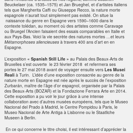
Beuckelaer (ca. 1535–1575) et Jan Brueghel, et d’artistes italiens
tels que Margherita Caffi ou Giuseppe Recco, la nature morte
espagnole n’aurait tout simplement pas existé. On situe la
naissance du genre en Espagne vers 1590–1600 dans le
contexte tolédan, au moment où des artistes comme Caravage
ou Bruegel l’Ancien faisaient des essais comparables en Italie et
aux Pays-Bas. Voici la vie secrète des natures mortes …et leurs
Métamorphoses silencieuses
à travers 400 ans d’art en en
Espagne.
L’exposition
« Spanish Still Life »
au Palais des Beaux-Arts de
Bruxelles s’est ouverte le 23 février 2018 et refermera ses
portes le 27 mai 2018 avant de voyager ensuite vers
Les Musei
Reali
à Turin. L’idée d’une exposition consacrée au genre de la
nature morte en Espagne est née après le succès de l’exposition
Zurbarán, maître de l’âge d’or espagnol, organisée par la Palais
des Beaux-Arts (BOZAR) et la Fondazione Ferrara Arte en 2014.
Cette exposition a pu voir le jour grâce à une intense
collaboration avec d’autres musées européens, tels que le Museo
Nacional del Prado à Madrid, le Centre Pompidou à Paris, le
Museo Nacional de Arte Antiga à Lisbonne ou le Staatliche
Museen à Berlin.
En ce qui concerne le titre choisi, il est intéressant d’apprécier la