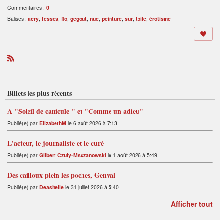
Commentaires :
0
Balises :
acry
,
fesses
,
flo
,
gegout
,
nue
,
peinture
,
sur
,
toile
,
érotisme
R
S
S
Billets les plus récents
A "Soleil de canicule " et "Comme un adieu"
Publié(e) par
ElizabethM
le 6 août 2026 à 7:13
L'acteur, le journaliste et le curé
Publié(e) par
Gilbert Czuly-Msczanowski
le 1 août 2026 à 5:49
Des cailloux plein les poches, Genval
Publié(e) par
Deashelle
le 31 juillet 2026 à 5:40
Afficher tout