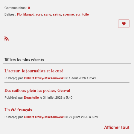
Commentaires :
0
Balises :
Flo
,
Margot
,
acry
,
sang
,
seins
,
sperme
,
sur
,
toile
R
S
S
Billets les plus récents
L'acteur, le journaliste et le curé
Publié(e) par
Gilbert Czuly-Msczanowski
le 1 août 2026 à 5:49
Des cailloux plein les poches, Genval
Publié(e) par
Deashelle
le 31 juillet 2026 à 5:40
Un été français
Publié(e) par
Gilbert Czuly-Msczanowski
le 27 juillet 2026 à 8:59
Afficher tout