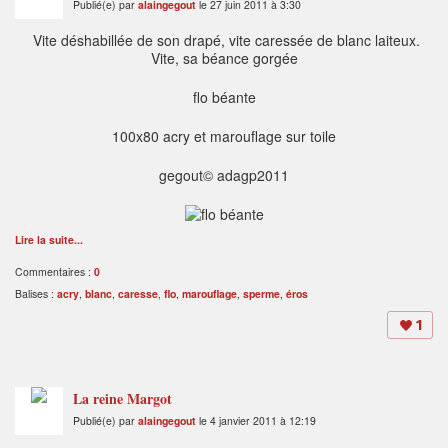
Publié(e) par
alaingegout
le 27 juin 2011 à 3:30
Vite déshabillée de son drapé, vite caressée de blanc laiteux.
Vite, sa béance gorgée
flo béante
100x80 acry et marouflage sur toile
gegout© adagp2011
Lire la suite...
Commentaires :
0
Balises :
acry
,
blanc
,
caresse
,
flo
,
marouflage
,
sperme
,
éros
1
La reine Margot
Publié(e) par
alaingegout
le 4 janvier 2011 à 12:19