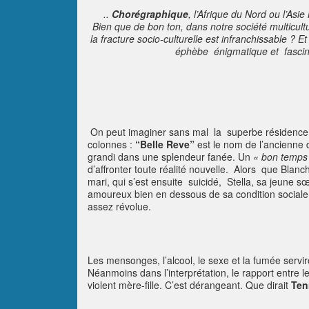
..
Chorégraphique
, l’Afrique du Nord ou l’As
Bien que de bon ton, dans notre société multicult
la fracture socio-culturelle est infranchissable ? E
éphèbe énigmatique et fascinan
On peut imaginer sans mal la superbe résidence s
colonnes :
“Belle Reve”
est le nom de l’ancienne 
grandi dans une splendeur fanée. Un
« bon temps 
d’affronter toute réalité nouvelle. Alors que Bla
mari, qui s’est ensuite suicidé, Stella, sa jeune sœ
amoureux bien en dessous de sa condition social
assez révolue.
Les mensonges, l’alcool, le sexe et la fumée serv
Néanmoins dans l’interprétation, le rapport entre
violent mère-fille. C’est dérangeant. Que dirait
Ten