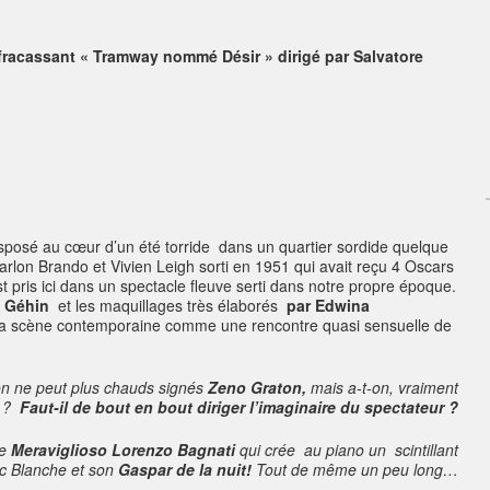
n fracassant « Tramway nommé Désir » dirigé par
Salvatore
nsposé au cœur d’un été torride dans un quartier sordide quelque
Marlon Brando et Vivien Leigh sorti en 1951 qui avait reçu 4 Oscars
 pris ici dans un spectacle fleuve serti dans notre propre époque.
e Géhin
et les maquillages très élaborés
par Edwina
la scène contemporaine comme une rencontre quasi sensuelle de
n ne peut plus chauds signés
Zeno Graton,
mais a-t-on, vraiment
i ?
Faut-il de bout en bout diriger l’imaginaire du spectateur ?
ne
Meraviglioso Lorenzo Bagnati
qui crée au piano un scintillant
c Blanche et son
Gaspar de la nuit!
Tout de même un peu long…