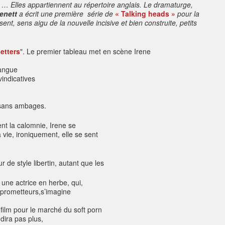
… Elles appartiennent au répertoire anglais
. Le dramaturge,
enett
a écrit une première série de
« Talking heads »
pour la
, sens aigu de la nouvelle incisive et bien construite, petits
etters
".
Le premier tableau met en scène Irene
langue
vindicatives
 sans ambages.
nt la calomnie, Irene se
 vie, ironiquement, elle se sent
r de style libertin, autant que les
une actrice en herbe, qui,
 prometteurs,s’imagine
film pour le marché du soft porn
dira pas plus,