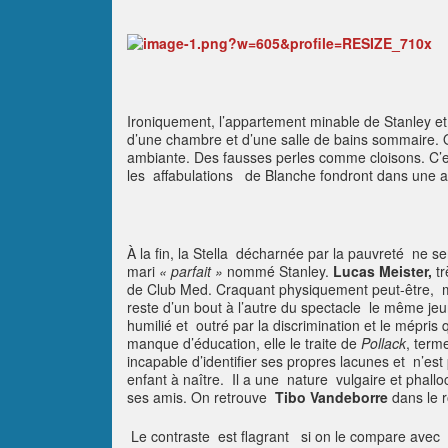
Ironiquement, l’appartement minable de Stanley e
d’une chambre et d’une salle de bains sommaire. On 
ambiante. Des fausses perles comme cloisons. C’est
les affabulations de Blanche fondront dans une a
À la fin, la Stella décharnée par la pauvreté ne
mari
« parfait »
nommé Stanley.
Lucas Meister,
tr
de Club Med. Craquant physiquement peut-être, ma
reste d’un bout à l’autre du spectacle le même jeun
humilié et outré par la discrimination et le mépr
manque d’éducation, elle le traite de
Pollack
, term
incapable d’identifier ses propres lacunes et n’es
enfant à naître. Il a une nature vulgaire et phall
ses amis. On retrouve
Tibo Vandeborre
dans le 
Le contraste est flagrant si on le compare avec l