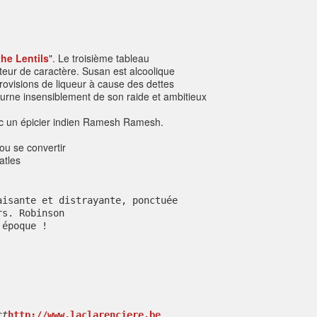
he Lentils
".
Le troisième tableau
eur de caractère. Susan est alcoolique
provisions de liqueur à cause des dettes
ourne insensiblement de son raide et ambitieux
vec un épicier indien Ramesh Ramesh.
ou se convertir
atles
aisante et distrayante, ponctuée
rs. Robinson
 époque !
ct
http://www.laclarenciere.be