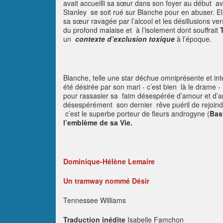
avait accueilli sa sœur dans son foyer au début av
Stanley se soit rué sur Blanche pour en abuser. El
sa sœur ravagée par l’alcool et les désillusions v
du profond malaise et à l’isolement dont souffrait
un
contexte d’exclusion
toxique
à l’époque.
Blanche, telle une star déchue omniprésente et in
été désirée par son mari - c’est bien là le drame 
pour rassasier sa faim désespérée d’amour et d’arg
désespérément son dernier rêve puéril de rejoin
c’est le superbe porteur de fleurs androgyne (
Bas
l’emblème de sa Vie.
Dominique-Hélène Lemaire
Un tramway nommé Désir
Tennessee Williams
Traduction inédite
Isabelle Famchon