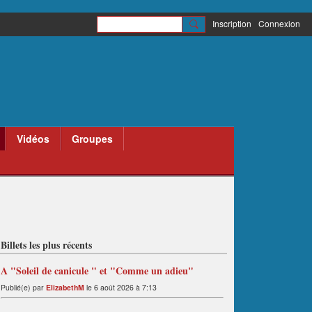
Inscription
Connexion
Vidéos
Groupes
Billets les plus récents
A "Soleil de canicule " et "Comme un adieu"
Publié(e) par
ElizabethM
le 6 août 2026 à 7:13