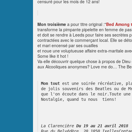
censuré pour les mois de 12 ans!
Mon troisième
a pour titre original :
"
Bed Among t
transforme la pimpante pipelette en femme de past
et doit se rendre à Leeds pour faire ses secrètes 
contractées avec le commerçant local. Elle se dét
et mari encensé par ses ouailles
et noue une voluptueuse affaire extra-maritale a
Some like it hot !
Va-elle découvrir quelque chose à propos de Dieu 
aux Alcooliques anonymes? Love me do… The Be
Mon tout
 est une soirée récréative, pl
de jolis souvenirs des Beatles ou de M
que l'on écoute dans le noir.Toute une
Nostalgie, quand tu nous  tiens!
La Clarencière 
Du 19 au 21 avril 2018
Rue du Belvédère, 20 1050 IxellesConta