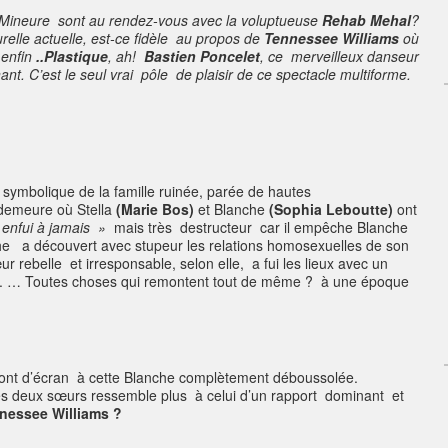
ie Mineure sont au rendez-vous avec la voluptueuse
Rehab Mehal
?
urelle actuelle, est-ce fidèle au propos de
Tennessee Williams
où
t enfin
..Plastique
, ah!
Bastien Poncelet
, ce merveilleux danseur
t. C’est le seul vrai pôle de plaisir de ce spectacle multiforme.
ymbolique de la famille ruinée, parée de hautes
demeure où Stella
(Marie Bos)
et Blanche
(Sophia Leboutte)
ont
enfui à jamais »
mais très destructeur car il empêche Blanche
nche a découvert avec stupeur les relations homosexuelles de son
ur rebelle et irresponsable, selon elle, a fui les lieux avec un
e. … Toutes choses qui remontent tout de même ? à une époque
iront d’écran à cette Blanche complètement déboussolée.
 les deux sœurs ressemble plus à celui d’un rapport dominant et
nessee Williams ?