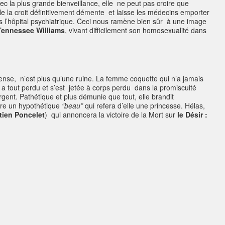
ec la plus grande bienveillance, elle ne peut pas croire que
le la croit définitivement démente et laisse les médecins emporter
ers l’hôpital psychiatrique. Ceci nous ramène bien sûr à une image
Tennessee Williams
, vivant difficilement son homosexualité dans
tense, n’est plus qu’une ruine. La femme coquette qui n’a jamais
- a tout perdu et s’est jetée à corps perdu dans la promiscuité
ent. Pathétique et plus démunie que tout, elle brandit
dre un hypothétique
“beau”
qui refera d’elle une princesse. Hélas,
tien Poncelet
) qui annoncera la victoire de la Mort sur
le Désir :