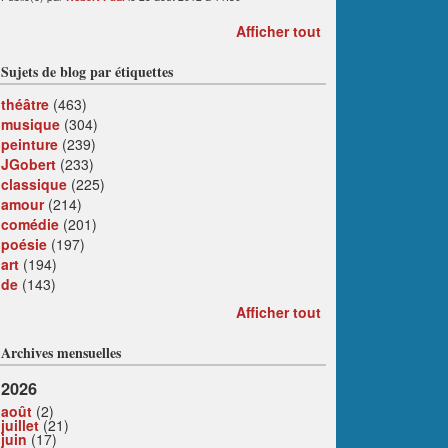
Afficher tout
Sujets de blog par étiquettes
théâtre
(463)
musique
(304)
peinture
(239)
JGobert
(233)
classique
(225)
amour
(214)
comédie
(201)
poésie
(197)
art
(194)
de
(143)
Afficher tout
Archives mensuelles
2026
août
(2)
juillet
(21)
juin
(17)