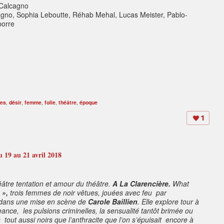
 Calcagno
agno, Sophia Leboutte, Réhab Mehal, Lucas Meister, Pablo-
borre
ues
,
désir
,
femme
,
folie
,
théâtre
,
époque
1
u 19 au 21 avril 2018
âtre tentation et amour du théâtre.
A La Clarencière.
What
 »,
trois femmes de noir vêtues, jouées avec feu
par
dans une mise en scène de
Carole Baillien
. Elle explore tour à
eance,
les pulsions criminelles, la sensualité tantôt brimée ou
s
tout aussi noirs que l’anthracite que l’on s’épuisait
encore à