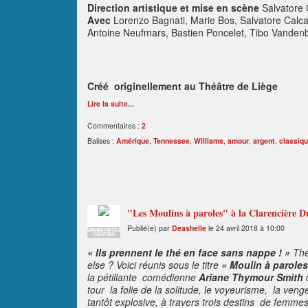
Direction artistique et mise en scène
Salvatore
Avec
Lorenzo Bagnati, Marie Bos, Salvatore Calc
Antoine Neufmars, Bastien Poncelet, Tibo Vanden
Créé originellement au Théâtre de Liège
Lire la suite...
Commentaires :
2
Balises :
Amérique
,
Tennessee
,
Williams
,
amour
,
argent
,
classiq
"Les Moulins à paroles" à la Clarencière D
Publié(e) par
Deashelle
le 24 avril 2018 à 10:00
ADMINISTRATEUR
THÉÂTRES
« Ils prennent le thé en face sans nappe ! »
Thé
else ? Voici réunis sous le titre
« Moulin à paroles
la pétillante comédienne
Ariane Thymour Smith
tour
la folie de la solitude, le voyeurisme,
la veng
tantôt explosive, à travers trois destins
de femme