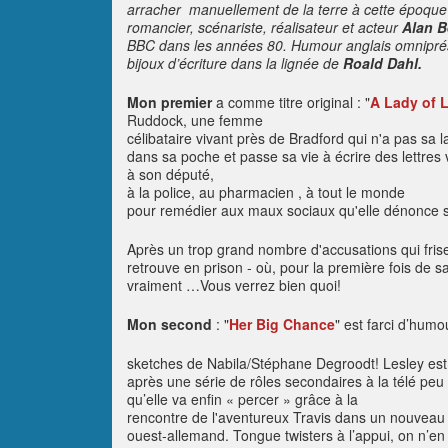
arracher
manuellement de la terre à cette époque 
romancier, scénariste, réalisateur et acteur
Alan B
BBC dans les années 80. Humour anglais omniprésent
bijoux d’écriture dans la lignée de
Roald Dahl.
Mon premier
a comme titre original :
"
A Lady of L
Ruddock, une femme
célibataire vivant près de Bradford qui n'a pas sa 
dans sa poche et passe sa vie à écrire des lettres 
à son député,
à la police, au pharmacien , à tout le monde
pour remédier aux maux sociaux qu'elle dénonce
Après un trop grand nombre d'accusations qui frise
retrouve en prison - où, pour la première fois de sa
vraiment …Vous verrez bien quoi!
Mon second
:
"
Her Big Chance
"
est farci d’humou
sketches de Nabila/Stéphane Degroodt! Lesley est 
après une série de rôles secondaires à la télé peu
qu’elle va enfin « percer » grâce à la
rencontre de l'aventureux Travis dans un nouveau 
ouest-allemand. Tongue twisters à l’appui, on n’en 