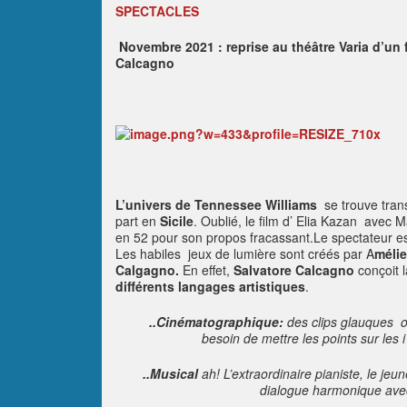
SPECTACLES
Novembre 2021 : r
eprise au théâtre Varia d’u
Calcagno
L’univers de Tennessee Williams
se trouve tra
part en
Sicile
. Oublié, le film d’ Elia Kazan avec 
en 52 pour son propos fracassant.Le spectateur est
Les habiles jeux de lumière sont créés par A
méli
Calgagno.
En effet,
Salvatore Calcagno
conçoit 
différents langages artistiques
.
..Cinématographique:
des clips glauques o
besoin de mettre les points sur les 
..Musical
ah! L’extraordinaire pianiste, le jeu
dialogue harmonique ave