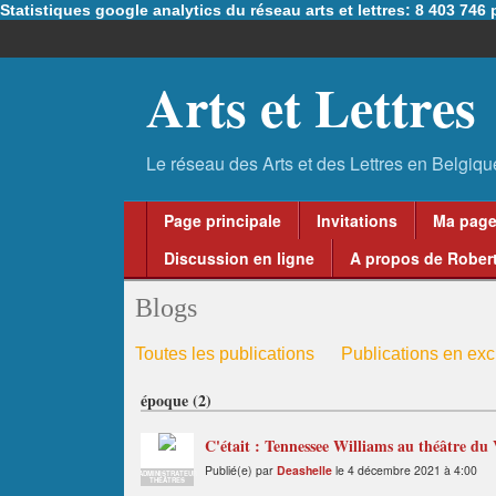
Statistiques google analytics du réseau arts et lettres: 8 403 74
Arts et Lettres
Page principale
Invitations
Ma pag
Discussion en ligne
A propos de Robert
Blogs
Toutes les publications
Publications en excl
époque (2)
C'était : Tennessee Williams au théâtre du 
Publié(e) par
Deashelle
le 4 décembre 2021 à 4:00
ADMINISTRATEUR
THÉÂTRES