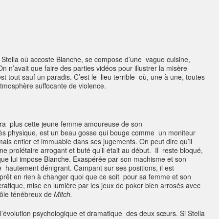
t Stella où accoste Blanche, se compose d’une vague cuisine,
n’avait que faire des parties vidéos pour illustrer la misère
 tout sauf un paradis. C’est le lieu terrible où, une à une, toutes
tmosphère suffocante de violence.
 sera plus cette jeune femme amoureuse de son
ès physique, est un beau gosse qui bouge comme un moniteur
is entier et immuable dans ses jugements. On peut dire qu’il
e prolétaire arrogant et buté qu’il était au début. Il reste bloqué,
is que lui impose Blanche. Exaspérée par son machisme et son
e hautement dénigrant. Campant sur ses positions, il est
t prêt en rien à changer quoi que ce soit pour sa femme et son
ocratique, mise en lumière par les jeux de poker bien arrosés avec
rôle ténébreux de
Mitch.
’évolution psychologique et dramatique des deux sœurs. Si Stella