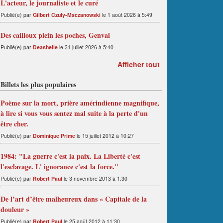
L'acteur, le journaliste et le curé
Publié(e) par
Gilbert Czuly-Msczanowski
le 1 août 2026 à 5:49
Des cailloux plein les poches, Genval
Publié(e) par
Deashelle
le 31 juillet 2026 à 5:40
Afficher tout
Billets les plus populaires
Poème sur la mort, prière amérindienne magnifique,
à lire si vous vous sentez mal suite à la perte d'un
être cher.
Publié(e) par
Dominique Prime
le 15 juillet 2012 à 10:27
1984: "La guerre c'est la paix. La Liberté c'est
l'esclavage. L' ignorance c'est la force."
Publié(e) par
Robert Paul
le 3 novembre 2013 à 1:30
De l’art d’être malheureux dans « Capitale de la
douleur »
Publié(e) par
Robert Paul
le 25 août 2012 à 11:30