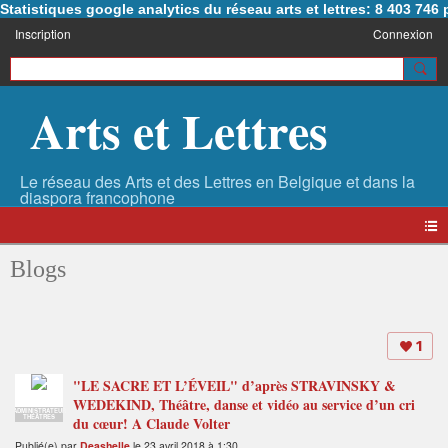
Statistiques google analytics du réseau arts et lettres: 8 403 74
Inscription
Connexion
Arts et Lettres
Blogs
1
"LE SACRE ET L’ÉVEIL" d’après STRAVINSKY &
WEDEKIND, Théâtre, danse et vidéo au service d’un cri
ADMINISTRATEUR
THÉÂTRES
du cœur! A Claude Volter
Publié(e) par
Deashelle
le 23 avril 2018 à 1:30