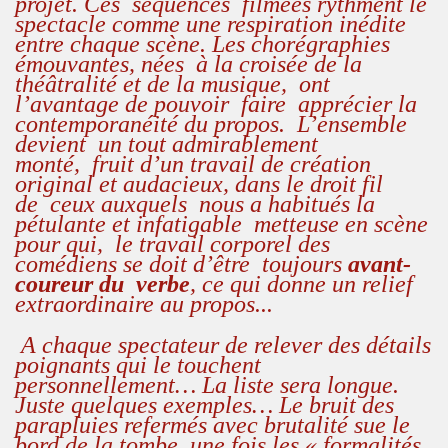
projet.
Ces
séquences
filmées rythment le
spectacle comme une respiration inédite
entre chaque scène. Les chorégraphies
émouvantes, nées
à la croisée de la
théâtralité et de la musique,
ont
l’avantage de pouvoir
faire
apprécier la
contemporanéité du propos.
L’ensemble
devient
un tout admirablement
monté,
fruit d’un travail de création
original et audacieux, dans le droit fil
de
ceux auxquels
nous a habitués la
pétulante et infatigable
metteuse en scène
pour qui,
le travail corporel des
comédiens
se doit d’être
toujours
avant-
coureur du verbe
, ce qui donne un relief
extraordinaire au propos...
A chaque spectateur de relever des détails
poignants qui le touchent
personnellement… La liste sera longue.
Juste quelques exemples… Le bruit des
parapluies refermés avec brutalité sue le
bord de la tombe, une fois les « formalités