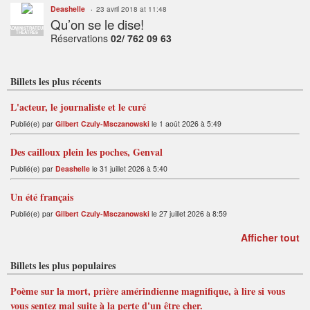
Deashelle
23 avril 2018 at 11:48
Qu’on se le dise!
ADMINISTRATEUR
THÉÂTRES
Réservations
02/ 762 09 63
Billets les plus récents
L'acteur, le journaliste et le curé
Publié(e) par
Gilbert Czuly-Msczanowski
le 1 août 2026 à 5:49
Des cailloux plein les poches, Genval
Publié(e) par
Deashelle
le 31 juillet 2026 à 5:40
Un été français
Publié(e) par
Gilbert Czuly-Msczanowski
le 27 juillet 2026 à 8:59
Afficher tout
Billets les plus populaires
Poème sur la mort, prière amérindienne magnifique, à lire si vous
vous sentez mal suite à la perte d'un être cher.