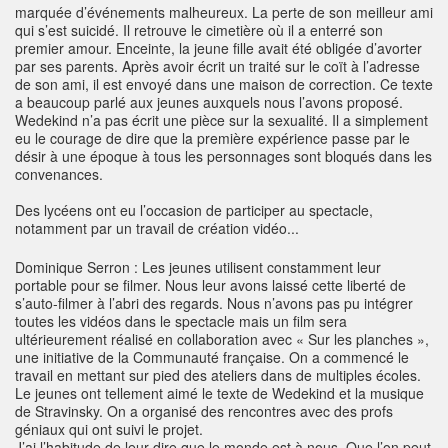
marquée d’événements malheureux. La perte de son meilleur ami
qui s’est suicidé. Il retrouve le cimetière où il a enterré son
premier amour. Enceinte, la jeune fille avait été obligée d’avorter
par ses parents. Après avoir écrit un traité sur le coït à l’adresse
de son ami, il est envoyé dans une maison de correction. Ce texte
a beaucoup parlé aux jeunes auxquels nous l’avons proposé.
Wedekind n’a pas écrit une pièce sur la sexualité. Il a simplement
eu le courage de dire que la première expérience passe par le
désir à une époque à tous les personnages sont bloqués dans les
convenances.
Des lycéens ont eu l’occasion de participer au spectacle,
notamment par un travail de création vidéo...
Dominique Serron : Les jeunes utilisent constamment leur
portable pour se filmer. Nous leur avons laissé cette liberté de
s’auto-filmer à l’abri des regards. Nous n’avons pas pu intégrer
toutes les vidéos dans le spectacle mais un film sera
ultérieurement réalisé en collaboration avec « Sur les planches »,
une initiative de la Communauté française. On a commencé le
travail en mettant sur pied des ateliers dans de multiples écoles.
Le jeunes ont tellement aimé le texte de Wedekind et la musique
de Stravinsky. On a organisé des rencontres avec des profs
géniaux qui ont suivi le projet.
J’ai l’habitude de leur dire que le monde est à nous. Que l’on peut