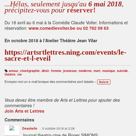
...Hélas, seulement jusqu'au
6 mai 2018
,
précipitez-vous pour
réserver!
Du 18 avril au 6 mai à la Comédie Claude Volter. Informations et
réservation:
www.comedievolter.be ou 02 762 09 63
En octobre 2018 à l’Atelier Théâtre Jean Vilar
https://artsrtlettres.ning.com/events/le-
sacre-et-l-eveil
amour
,
chorégraphie
,
désir
,
femme
,
jeunesse
,
moderne
,
mort
,
musique
,
suicide
,
B
théâtre
,
vie
ali
s
Envoyez-moi un e-mail lorsque des commentaires sont laissés –
Suivre
e
s
:
Vous devez être membre de Arts et Lettres pour ajouter des
commentaires !
Join Arts et Lettres
Commentaires
Deashelle
5 octobre 2018 at 2:28
Journal theatro-cine de Roger SIMONS