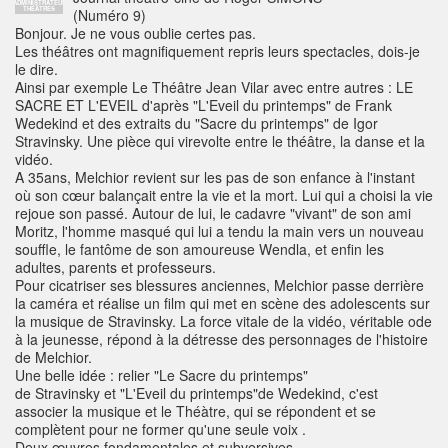
ADMINISTRATEUR
THÉÂTRES
(Numéro 9)
Bonjour. Je ne vous oublie certes pas.
Les théâtres ont magnifiquement repris leurs spectacles, dois-je
le dire.
Ainsi par exemple Le Théâtre Jean Vilar avec entre autres : LE
SACRE ET L'EVEIL d'après "L'Eveil du printemps" de Frank
Wedekind et des extraits du "Sacre du printemps" de Igor
Stravinsky. Une pièce qui virevolte entre le théâtre, la danse et la
vidéo.
A 35ans, Melchior revient sur les pas de son enfance à l'instant
où son cœur balançait entre la vie et la mort. Lui qui a choisi la vie
rejoue son passé. Autour de lui, le cadavre "vivant" de son ami
Moritz, l'homme masqué qui lui a tendu la main vers un nouveau
souffle, le fantôme de son amoureuse Wendla, et enfin les
adultes, parents et professeurs.
Pour cicatriser ses blessures anciennes, Melchior passe derrière
la caméra et réalise un film qui met en scène des adolescents sur
la musique de Stravinsky. La force vitale de la vidéo, véritable ode
à la jeunesse, répond à la détresse des personnages de l'histoire
de Melchior.
Une belle idée : relier "Le Sacre du printemps"
de Stravinsky et "L'Eveil du printemps"de Wedekind, c'est
associer la musique et le Théàtre, qui se répondent et se
complètent pour ne former qu'une seule voix .
Deux œuvres fondamentales et subversives