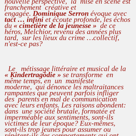
nouvelle perspective,
la
mise en scène est
franchement créative et
engagée.
Dominique Serron
évoque avec
tact … infini
et écoute profonde, les échos
du
« cimetière de la jeunesse »
de ce
héros, Melchior, revenu des années plus
tard, sur les lieux du crime …collectif,
n'est-ce pas?
Le
métissage littéraire et musical de la
« Kindertragödie »
se transforme
en
même temps, en
un
manifeste
moderne,
qui dénonce les maltraitances
rampantes que peuvent parfois infliger
des
parents en mal de communication
avec leurs enfants. Les raisons abondent:
dans une société brutale, formatée et
imperméable aux sentiments, sont-ils
victimes de leur époque? Eux-mêmes,
sont-ils trop jeunes pour assumer ou
répètent-ils des comportements qui ont