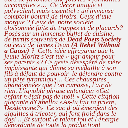
accomplies »…
Ce décor unique et
polyvalent, mais essentiel : un immense
comptoir bourré de tiroirs. Ceux d’une
morgue ? Ceux de
notre société
cloisonnée faite de trappes et de placards?
Posés sur un immense buffet de cuisine,
de furtifs souvenirs de
Dead Poets Society
ou ceux de James Dean
(A Rebel Without
a Cause)
? Cette idée effrayante que le
jeune Moritz s’est tué « par amour pour
ses parents »? Ce geste désespéré de mère
impuissante qui donne sa médaille à son
fils à défaut de pouvoir
le défendre contre
un père tyrannique… Ces chaussures
abandonnées que l'on ramasse, l'air de
rien. L'ignoble phrase entendue: «Cet
enfant n'était pas de moi! » Cette citation
glaçante d'Othello: «As-tu fait ta prière,
Desdémone?» Ce sac d’où émergent des
aiguilles à tricoter, qui font froid dans le
dos! …Et surtout le talent fou et l'énergie
débordante de toute la production!