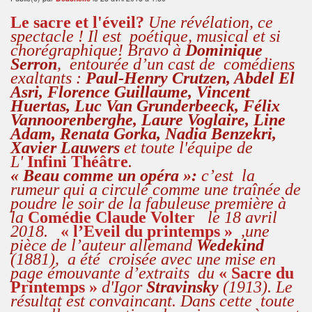
Le sacre et l'éveil?
Une révélation, ce
spectacle ! Il est poétique, musical et si
chorégraphique! Bravo à
Dominique
Serron
, entourée d’un cast de comédiens
exaltants :
Paul-Henry Crutzen, Abdel El
Asri, Florence Guillaume, Vincent
Huertas, Luc Van Grunderbeeck, Félix
Vannoorenberghe, Laure Voglaire, Line
Adam, Renata Gorka, Nadia Benzekri,
Xavier Lauwers
et toute l'équipe de
L'
Infini Théâtre
.
« Beau comme un opéra »:
c
’est
la
rumeur qui a circulé comme une traînée de
poudre le soir de la fabuleuse première à
la
Comédie Claude Volter
le 18 avril
2018.
« l’Eveil du printemps »
,une
pièce de l’auteur allemand
Wedekind
(1881),
a été
croisée avec une mise en
page émouvante d’extraits
du
« Sacre du
Printemps »
d'Igor
Stravinsky
(1913
). Le
résultat est convaincant. Dans cette
toute