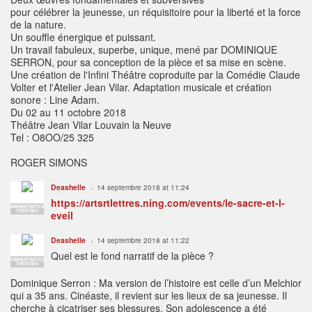
pour célébrer la jeunesse, un réquisitoire pour la liberté et la force
de la nature.
Un souffle énergique et puissant.
Un travail fabuleux, superbe, unique, mené par DOMINIQUE
SERRON, pour sa conception de la pièce et sa mise en scène.
Une création de l'Infini Théâtre coproduite par la Comédie Claude
Volter et l'Atelier Jean Vilar. Adaptation musicale et création
sonore : Line Adam.
Du 02 au 11 octobre 2018
Théâtre Jean Vilar Louvain la Neuve
Tel : O8OO/25 325
ROGER SIMONS
Deashelle
14 septembre 2018 at 11:24
https://artsrtlettres.ning.com/events/le-sacre-et-l-
ADMINISTRATEUR
THÉÂTRES
eveil
Deashelle
14 septembre 2018 at 11:22
Quel est le fond narratif de la pièce ?
ADMINISTRATEUR
THÉÂTRES
Dominique Serron : Ma version de l’histoire est celle d’un Melchior
qui a 35 ans. Cinéaste, il revient sur les lieux de sa jeunesse. Il
cherche à cicatriser ses blessures. Son adolescence a été