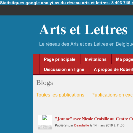
Statistiques google analytics du réseau arts et lettres: 8 403 74
Arts et Lettres
Page principale
Invitations
Ma pag
Discussion en ligne
A propos de Robert
Blogs
Toutes les publications
Publications en excl
"Jeanne" avec Nicole Croisille au Centre 
Publié(e) par
Deashelle
le 14 mars 2019 à 11:30
ADMINISTRATEUR
THÉÂTRES