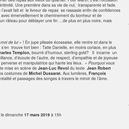
’intimité. Une première dans sa vie de nul, transparente et fade.
l’avait fait et le livreur de repas se rassasie enfin de confidences
nt avec émerveillement le cheminement du bonheur et de
e un râteau pour déblayer une fin …de plus en plus noire, mais
-moi de lui »
! En jupe plissée écossaise, elle rentre ici dans le
 s’en trouve fort bien : Tatie Danielle, en moins coriace, en plus
harles Templon,
bourré d’humour, sterling gold?
Il incarne un
llance, d’écoute de l’autre, de respect, d’empathie et de joyeuse
perverse et manipulatrice qui hante les lieux.
» Pourquoi vous
oite mise en scène de
Jean-Luc Revol
du texte
Jean Robert
es costumes de
Michel Dussarat.
Aux lumières,
François
 réalité et passages des songes à travers le miroir de l’âme.
 le dimanche
17 mars 2019
à 15h