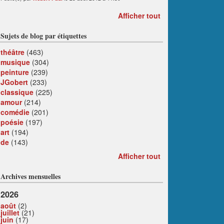
Afficher tout
Sujets de blog par étiquettes
théâtre
(463)
musique
(304)
peinture
(239)
JGobert
(233)
classique
(225)
amour
(214)
comédie
(201)
poésie
(197)
art
(194)
de
(143)
Afficher tout
Archives mensuelles
2026
août
(2)
juillet
(21)
juin
(17)