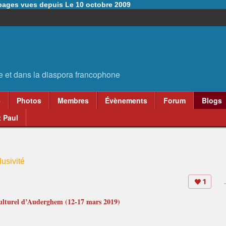
6 pages vues depuis Le 10 octobre 2009
e
Photos
Membres
Évènements
Forum
Blogs
 Paul
usivité
1
Culturel d’Auderghem (12-17 mars 2019)