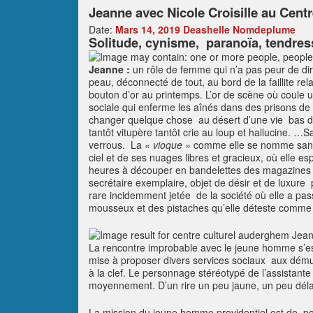
Jeanne avec Nicole Croisille au Cent
Date:
Mars 14, 2019
Deashelle Nomdeplume
Solitude, cynisme, paranoïa, tendr
Jeanne :
un rôle de femme qui n’a pas peur de dir
peau, déconnecté de tout, au bord de la faillite r
bouton d’or au printemps. L’or de scène où coule u
sociale qui enferme les aînés dans des prisons de s
changer quelque chose au désert d’une vie bas de
tantôt vitupère tantôt crie au loup et hallucine. …
verrous. La
« vioque »
comme elle se nomme sans d
ciel et de ses nuages libres et gracieux, où elle e
heures à découper en bandelettes des magazines pub
secrétaire exemplaire, objet de désir et de luxu
rare incidemment jetée de la société où elle a pas
mousseux et des pistaches qu’elle déteste comme
La rencontre improbable avec le jeune homme s’est 
mise à proposer divers services sociaux aux dému
à la clef. Le personnage stéréotypé de l’assistante 
moyennement. D’un rire un peu jaune, un peu délavé
La mission du jeune homme providentiel est de port