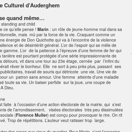
re Culturel d’Auderghem
esse quand même…
e ce qu’elle pense !
Marin
: un rôle de jeune-homme mal dans sa
elationnelle, mais mû par la force de la vie. Craquant comme un
ne énergie de Don Quichotte qui va à l’encontre de la violence
ilence et de désintérêt général. L’or de l’espoir qui se mêle de
 gamme. L’or de la patience à l’épreuve d’une femme de fer qui
Sa tanière est pourtant protégée d’une série impressionnante de
étours, vit dans une tour au 23e étage, cernée par l’infini du
spérait rêver le bonheur. Elle ne sort à peu près plus, passant ses
licitaires, travail de souris qui détricote une vie. Une vie de
re pour un patron sans amour. Une femme atteinte d’une maladie
sé toute sa vie. Un baiser perfide sur la joue, une coupe de
 A Dieu.
faite à l’occasion d’une action électorale de la mairie, qui s’est
nis de l’arrondissement, visées électorales très peu dissimulées
sociale (
Florence Muller
) est conçu pour provoquer le rire. On rit
. Trop de répétitions. L’auteur veut ratisser trop large.
er des repas aux vieux du quartier. Pour Marin, c’est l’occasion