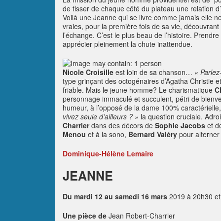
de tisser de chaque côté du plateau une relation d
Voilà une Jeanne qui se livre comme jamais elle ne 
vraies, pour la première fois de sa vie, découvra
l’échange. C’est le plus beau de l’histoire. Prendr
apprécier pleinement la chute inattendue.
Nicole Croisille
est loin de sa chanson…
« Parlez
type grinçant des octogénaires d’Agatha Christie et
friable. Mais le jeune homme? Le charismatique
C
personnage immaculé et succulent, pétri de bienvei
humeur, à l’opposé de la dame 100% caractérielle, 
vivez seule d’ailleurs ? »
la question cruciale. Adr
Charrier
dans des décors de
Sophie Jacobs
et d
Menou
et à la sono,
Bernard Valéry
pour alterner
Dominique-Hélène Lemaire
JEANNE
Du mardi 12 au samedi 16 mars
2019 à 20h30 et
Une pièce de
Jean Robert-Charrier