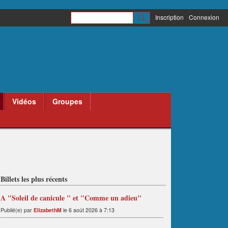
Inscription
Connexion
Vidéos
Groupes
Billets les plus récents
A "Soleil de canicule " et "Comme un adieu"
Publié(e) par
ElizabethM
le 6 août 2026 à 7:13