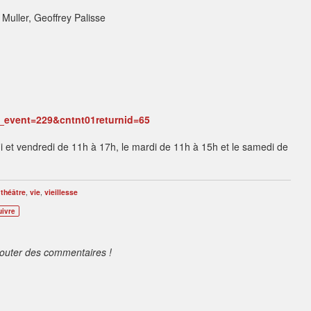
 Muller, Geoffrey Palisse
_event=229&cntnt01returnid=65
udi et vendredi de 11h à 17h, le mardi de 11h à 15h et le samedi de
,
théâtre
,
vie
,
vieillesse
uivre
jouter des commentaires !