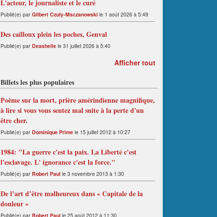
L'acteur, le journaliste et le curé
Publié(e) par
Gilbert Czuly-Msczanowski
le 1 août 2026 à 5:49
Des cailloux plein les poches, Genval
Publié(e) par
Deashelle
le 31 juillet 2026 à 5:40
Afficher tout
Billets les plus populaires
Poème sur la mort, prière amérindienne magnifique,
à lire si vous vous sentez mal suite à la perte d'un
être cher.
Publié(e) par
Dominique Prime
le 15 juillet 2012 à 10:27
1984: "La guerre c'est la paix. La Liberté c'est
l'esclavage. L' ignorance c'est la force."
Publié(e) par
Robert Paul
le 3 novembre 2013 à 1:30
De l’art d’être malheureux dans « Capitale de la
douleur »
Publié(e) par
Robert Paul
le 25 août 2012 à 11:30