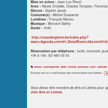
Mise en scène :
Jean-Luc Revol
Avec :
Nicole Croisille, Charles Templon, Florence
Décors :
Sophie Jacob
Costume(s) :
Michel Dussarrat
Lumières :
François Menou
Musique :
Bernard Valéry
Durée :
1h40
http://ccauderghem.be/index.php?
mact=Agenda,cntnt01,DetailEvent,0&cntnt01id
Réservation par téléphone
: lundi, mercredi, je
10h à 14h. 02/ 660 03 03
amour
,
contemporain
,
désir
,
femme
,
jeunesse
,
mort
,
solitude
B
ali
Envoyez-moi un e-mail lorsque des commentaires sont laissés –
S
s
e
s
:
Vous devez être membre de Arts et Lettres pour a
Join Arts et Lettres