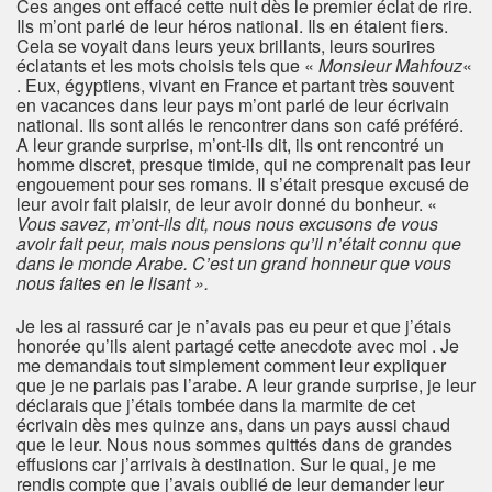
Ces anges ont effacé cette nuit dès le premier éclat de rire.
Ils m’ont parlé de leur héros national. Ils en étaient fiers.
Cela se voyait dans leurs yeux brillants, leurs sourires
éclatants et les mots choisis tels que «
Monsieur Mahfouz
«
. Eux, égyptiens, vivant en France et partant très souvent
en vacances dans leur pays m’ont parlé de leur écrivain
national. Ils sont allés le rencontrer dans son café préféré.
A leur grande surprise, m’ont-ils dit, ils ont rencontré un
homme discret, presque timide, qui ne comprenait pas leur
engouement pour ses romans. Il s’était presque excusé de
leur avoir fait plaisir, de leur avoir donné du bonheur. «
Vous savez, m’ont-ils dit, nous nous excusons de vous
avoir fait peur, mais nous pensions qu’il n’était connu que
dans le monde Arabe. C’est un grand honneur que vous
nous faites en le lisant ».
Je les ai rassuré car je n’avais pas eu peur et que j’étais
honorée qu’ils aient partagé cette anecdote avec moi . Je
me demandais tout simplement comment leur expliquer
que je ne parlais pas l’arabe. A leur grande surprise, je leur
déclarais que j’étais tombée dans la marmite de cet
écrivain dès mes quinze ans, dans un pays aussi chaud
que le leur. Nous nous sommes quittés dans de grandes
effusions car j’arrivais à destination. Sur le quai, je me
rendis compte que j’avais oublié de leur demander leur