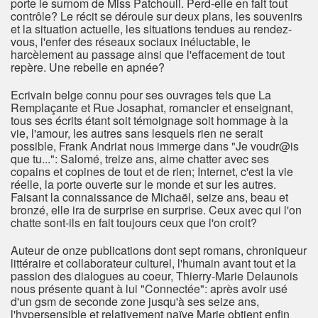
porte le surnom de Miss Patchouli. Perd-elle en fait tout
contrôle? Le récit se déroule sur deux plans, les souvenirs
et la situation actuelle, les situations tendues au rendez-
vous, l'enfer des réseaux sociaux inéluctable, le
harcèlement au passage ainsi que l'effacement de tout
repère. Une rebelle en apnée?
Ecrivain belge connu pour ses ouvrages tels que La
Remplaçante et Rue Josaphat, romancier et enseignant,
tous ses écrits étant soit témoignage soit hommage à la
vie, l'amour, les autres sans lesquels rien ne serait
possible, Frank Andriat nous immerge dans "Je voudr@is
que tu...": Salomé, treize ans, aime chatter avec ses
copains et copines de tout et de rien; Internet, c'est la vie
réelle, la porte ouverte sur le monde et sur les autres.
Faisant la connaissance de Michaël, seize ans, beau et
bronzé, elle ira de surprise en surprise. Ceux avec qui l'on
chatte sont-ils en fait toujours ceux que l'on croit?
Auteur de onze publications dont sept romans, chroniqueur
littéraire et collaborateur culturel, l'humain avant tout et la
passion des dialogues au coeur, Thierry-Marie Delaunois
nous présente quant à lui "Connectée": après avoir usé
d'un gsm de seconde zone jusqu'à ses seize ans,
l'hypersensible et relativement naïve Marie obtient enfin