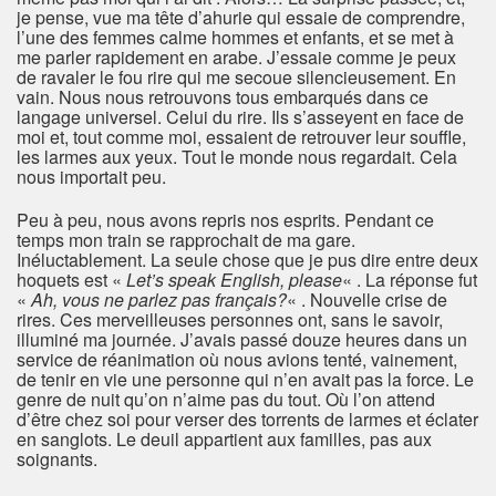
je pense, vue ma tête d’ahurie qui essaie de comprendre,
l’une des femmes calme hommes et enfants, et se met à
me parler rapidement en arabe. J’essaie comme je peux
de ravaler le fou rire qui me secoue silencieusement. En
vain. Nous nous retrouvons tous embarqués dans ce
langage universel. Celui du rire. Ils s’asseyent en face de
moi et, tout comme moi, essaient de retrouver leur souffle,
les larmes aux yeux. Tout le monde nous regardait. Cela
nous importait peu.
Peu à peu, nous avons repris nos esprits. Pendant ce
temps mon train se rapprochait de ma gare.
Inéluctablement. La seule chose que je pus dire entre deux
hoquets est «
Let’s speak English, please
« . La réponse fut
«
Ah, vous ne parlez pas français?
« . Nouvelle crise de
rires. Ces merveilleuses personnes ont, sans le savoir,
illuminé ma journée. J’avais passé douze heures dans un
service de réanimation où nous avions tenté, vainement,
de tenir en vie une personne qui n’en avait pas la force. Le
genre de nuit qu’on n’aime pas du tout. Où l’on attend
d’être chez soi pour verser des torrents de larmes et éclater
en sanglots. Le deuil appartient aux familles, pas aux
soignants.