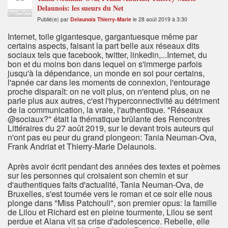
Delaunois: les sueurs du Net
ADMINISTRATEUR
LITTÉRATURES
Publié(e) par
Delaunois Thierry-Marie
le 28 août 2019 à 3:30
Internet, toile gigantesque, gargantuesque même par
certains aspects, faisant la part belle aux réseaux dits
sociaux tels que facebook, twitter, linkedin,...Internet, du
bon et du moins bon dans lequel on s'immerge parfois
jusqu'à la dépendance, un monde en soi pour certains,
l'apnée car dans les moments de connexion, l'entourage
proche disparaît: on ne voit plus, on n'entend plus, on ne
parle plus aux autres, c'est l'hyperconnectivité au détriment
de la communication, la vraie, l'authentique. "Réseaux
@sociaux?" était la thématique brûlante des Rencontres
Littéraires du 27 août 2019, sur le devant trois auteurs qui
n'ont pas eu peur du grand plongeon: Tania Neuman-Ova,
Frank Andriat et Thierry-Marie Delaunois.
Après avoir écrit pendant des années des textes et poèmes
sur les personnes qui croisaient son chemin et sur
d'authentiques faits d'actualité, Tania Neuman-Ova, de
Bruxelles, s'est tournée vers le roman et ce soir elle nous
plonge dans "Miss Patchouli", son premier opus: la famille
de Lilou et Richard est en pleine tourmente, Lilou se sent
perdue et Alana vit sa crise d'adolescence. Rebelle, elle