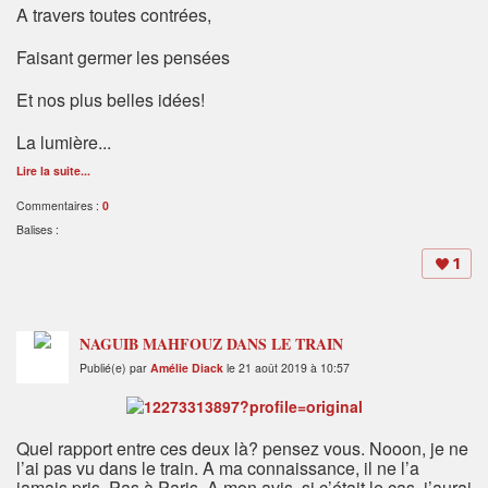
A travers toutes contrées,
Faisant germer les pensées
Et nos plus belles idées!
La lumière...
Lire la suite...
Commentaires :
0
Balises :
1
NAGUIB MAHFOUZ DANS LE TRAIN
Publié(e) par
Amélie Diack
le 21 août 2019 à 10:57
Quel rapport entre ces deux là? pensez vous. Nooon, je ne
l’ai pas vu dans le train. A ma connaissance, il ne l’a
jamais pris. Pas à Paris. A mon avis, si c’était le cas, j’aurai