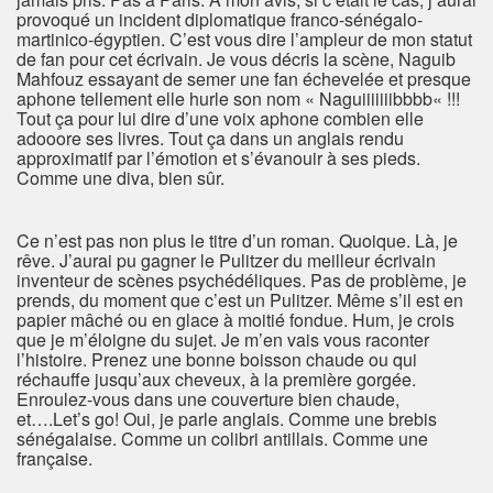
provoqué un incident diplomatique franco-sénégalo-
martinico-égyptien. C’est vous dire l’ampleur de mon statut
de fan pour cet écrivain. Je vous décris la scène, Naguib
Mahfouz essayant de semer une fan échevelée et presque
aphone tellement elle hurle son nom « Naguiiiiiiibbbb« !!!
Tout ça pour lui dire d’une voix aphone combien elle
adooore ses livres. Tout ça dans un anglais rendu
approximatif par l’émotion et s’évanouir à ses pieds.
Comme une diva, bien sûr.
Ce n’est pas non plus le titre d’un roman. Quoique. Là, je
rêve. J’aurai pu gagner le Pulitzer du meilleur écrivain
inventeur de scènes psychédéliques. Pas de problème, je
prends, du moment que c’est un Pulitzer. Même s’il est en
papier mâché ou en glace à moitié fondue. Hum, je crois
que je m’éloigne du sujet. Je m’en vais vous raconter
l’histoire. Prenez une bonne boisson chaude ou qui
réchauffe jusqu’aux cheveux, à la première gorgée.
Enroulez-vous dans une couverture bien chaude,
et….Let’s go! Oui, je parle anglais. Comme une brebis
sénégalaise. Comme un colibri antillais. Comme une
française.