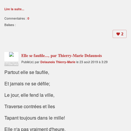
Lire la suite...
Commentaires :
0
Balises :
2
Elle se faufile..., par Thierry-Marie Delaunois
Publié(e) par
Delaunois Thierry-Marie
le 23 août 2019 à 3:29
ADMINISTRATEUR
LITTÉRATURES
Partout elle se faufile,
Et jamais ne se défile;
Le jour, elle fend la ville,
Traverse contrées et îles
Tapant toujours dans le mille!
Elle n'a pas vraiment d'heure,