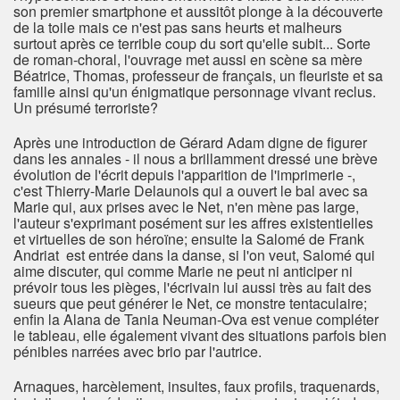
son premier smartphone et aussitôt plonge à la découverte
de la toile mais ce n'est pas sans heurts et malheurs
surtout après ce terrible coup du sort qu'elle subit... Sorte
de roman-choral, l'ouvrage met aussi en scène sa mère
Béatrice, Thomas, professeur de français, un fleuriste et sa
famille ainsi qu'un énigmatique personnage vivant reclus.
Un présumé terroriste?
Après une introduction de Gérard Adam digne de figurer
dans les annales - il nous a brillamment dressé une brève
évolution de l'écrit depuis l'apparition de l'imprimerie -,
c'est Thierry-Marie Delaunois qui a ouvert le bal avec sa
Marie qui, aux prises avec le Net, n'en mène pas large,
l'auteur s'exprimant posément sur les affres existentielles
et virtuelles de son héroïne; ensuite la Salomé de Frank
Andriat est entrée dans la danse, si l'on veut, Salomé qui
aime discuter, qui comme Marie ne peut ni anticiper ni
prévoir tous les pièges, l'écrivain lui aussi très au fait des
sueurs que peut générer le Net, ce monstre tentaculaire;
enfin la Alana de Tania Neuman-Ova est venue compléter
le tableau, elle également vivant des situations parfois bien
pénibles narrées avec brio par l'autrice.
Arnaques, harcèlement, insultes, faux profils, traquenards,