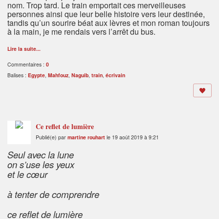
nom. Trop tard. Le train emportait ces merveilleuses
personnes ainsi que leur belle histoire vers leur destinée,
tandis qu’un sourire béat aux lèvres et mon roman toujours
à la main, je me rendais vers l’arrêt du bus.
Lire la suite...
Commentaires :
0
Balises :
Egypte
,
Mahfouz
,
Naguib
,
train
,
écrivain
Ce reflet de lumière
Publié(e) par
martine rouhart
le 19 août 2019 à 9:21
Seul avec la lune
on s’use les yeux
et le cœur
à tenter de comprendre
ce reflet de lumière