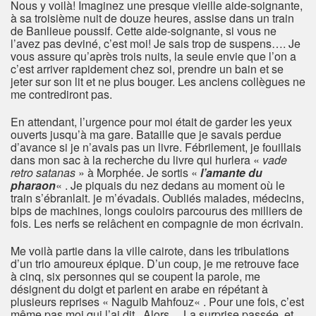
Nous y voilà! Imaginez une presque vieille aide-soignante,
à sa troisième nuit de douze heures, assise dans un train
de Banlieue poussif. Cette aide-soignante, si vous ne
l’avez pas deviné, c’est moi! Je sais trop de suspens…. Je
vous assure qu’après trois nuits, la seule envie que l’on a
c’est arriver rapidement chez soi, prendre un bain et se
jeter sur son lit et ne plus bouger. Les anciens collègues ne
me contrediront pas.
En attendant, l’urgence pour moi était de garder les yeux
ouverts jusqu’à ma gare. Bataille que je savais perdue
d’avance si je n’avais pas un livre. Fébrilement, je fouillais
dans mon sac à la recherche du livre qui hurlera «
vade
retro satanas
» à Morphée. Je sortis «
l’amante du
pharaon
« . Je piquais du nez dedans au moment où le
train s’ébranlait. je m’évadais. Oubliés malades, médecins,
bips de machines, longs couloirs parcourus des milliers de
fois. Les nerfs se relâchent en compagnie de mon écrivain.
Me voilà partie dans la ville cairote, dans les tribulations
d’un trio amoureux épique. D’un coup, je me retrouve face
à cinq, six personnes qui se coupent la parole, me
désignent du doigt et parlent en arabe en répétant à
plusieurs reprises « Naguib Mahfouz« . Pour une fois, c’est
même pas moi qui l’ai dit . Alors… La surprise passée, et,