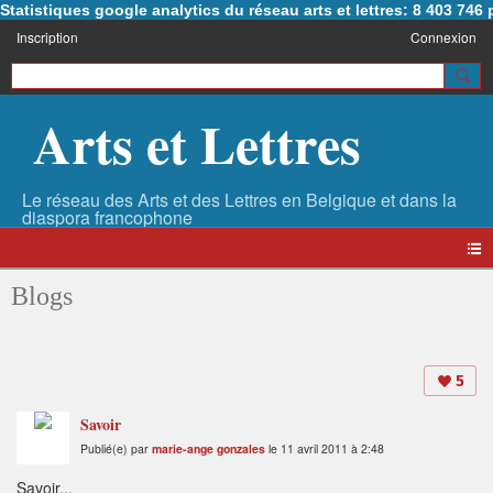
Statistiques google analytics du réseau arts et lettres: 8 403 74
Inscription
Connexion
Arts et Lettres
Blogs
5
Savoir
Publié(e) par
marie-ange gonzales
le 11 avril 2011 à 2:48
Savoir...