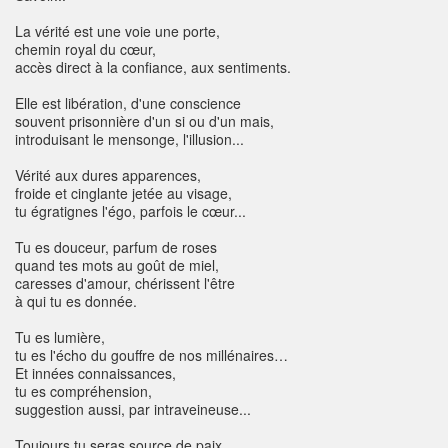
La vérité est une voie une porte,
chemin royal du cœur,
accès direct à la confiance, aux sentiments.
Elle est libération, d'une conscience
souvent prisonnière d'un si ou d'un mais,
introduisant le mensonge, l'illusion...
Vérité aux dures apparences,
froide et cinglante jetée au visage,
tu égratignes l'égo, parfois le cœur...
Tu es douceur, parfum de roses
quand tes mots au goût de miel,
caresses d'amour, chérissent l'être
à qui tu es donnée.
Tu es lumière,
tu es l'écho du gouffre de nos millénaires…
Et innées connaissances,
tu es compréhension,
suggestion aussi, par intraveineuse...
Toujours tu seras source de paix,