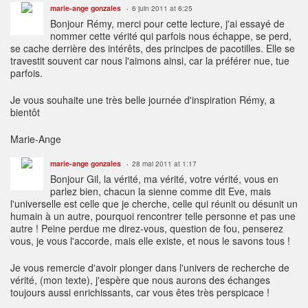
marie-ange gonzales
6 juin 2011 at 6:25
Bonjour Rémy, merci pour cette lecture, j'ai essayé de
nommer cette vérité qui parfois nous échappe, se perd,
se cache derrière des intérêts, des principes de pacotilles. Elle se
travestit souvent car nous l'aimons ainsi, car la préférer nue, tue
parfois.
Je vous souhaite une très belle journée d'inspiration Rémy, a
bientôt
Marie-Ange
marie-ange gonzales
28 mai 2011 at 1:17
Bonjour Gil, la vérité, ma vérité, votre vérité, vous en
parlez bien, chacun la sienne comme dit Eve, mais
l'universelle est celle que je cherche, celle qui réunit ou désunit un
humain à un autre, pourquoi rencontrer telle personne et pas une
autre ! Peine perdue me direz-vous, question de fou, penserez
vous, je vous l'accorde, mais elle existe, et nous le savons tous !
Je vous remercie d'avoir plonger dans l'univers de recherche de
vérité, (mon texte), j'espère que nous aurons des échanges
toujours aussi enrichissants, car vous êtes très perspicace !