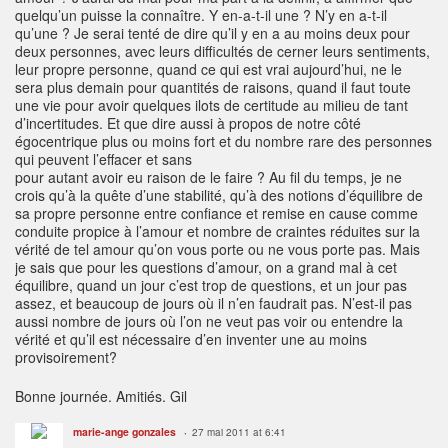
quelqu’un puisse la connaître. Y en-a-t-il une ? N’y en a-t-il
qu’une ? Je serai tenté de dire qu’il y en a au moins deux pour
deux personnes, avec leurs difficultés de cerner leurs sentiments,
leur propre personne, quand ce qui est vrai aujourd’hui, ne le
sera plus demain pour quantités de raisons, quand il faut toute
une vie pour avoir quelques ilots de certitude au milieu de tant
d’incertitudes. Et que dire aussi à propos de notre côté
égocentrique plus ou moins fort et du nombre rare des personnes
qui peuvent l’effacer et sans
pour autant avoir eu raison de le faire ? Au fil du temps, je ne
crois qu’à la quête d’une stabilité, qu’à des notions d’équilibre de
sa propre personne entre confiance et remise en cause comme
conduite propice à l’amour et nombre de craintes réduites sur la
vérité de tel amour qu’on vous porte ou ne vous porte pas. Mais
je sais que pour les questions d’amour, on a grand mal à cet
équilibre, quand un jour c’est trop de questions, et un jour pas
assez, et beaucoup de jours où il n’en faudrait pas. N’est-il pas
aussi nombre de jours où l’on ne veut pas voir ou entendre la
vérité et qu’il est nécessaire d’en inventer une au moins
provisoirement?
Bonne journée. Amitiés. Gil
marie-ange gonzales
27 mai 2011 at 6:41