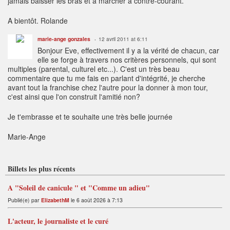
jamais baisser les bras et à marcher à contre-courant.
A bientôt. Rolande
marie-ange gonzales
12 avril 2011 at 6:11
Bonjour Eve, effectivement il y a la vérité de chacun, car
elle se forge à travers nos critères personnels, qui sont
multiples (parental, culturel etc...). C'est un très beau
commentaire que tu me fais en parlant d'intégrité, je cherche
avant tout la franchise chez l'autre pour la donner à mon tour,
c'est ainsi que l'on construit l'amitié non?
Je t'embrasse et te souhaite une très belle journée
Marie-Ange
Billets les plus récents
A "Soleil de canicule " et "Comme un adieu"
Publié(e) par
ElizabethM
le 6 août 2026 à 7:13
L'acteur, le journaliste et le curé