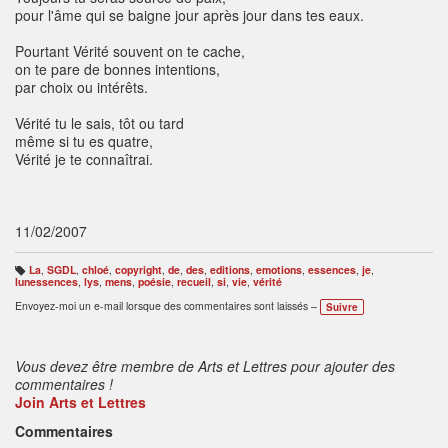
pour l'âme qui se baigne jour après jour dans tes eaux.
Pourtant Vérité souvent on te cache,
on te pare de bonnes intentions,
par choix ou intérêts.
Vérité tu le sais, tôt ou tard
même si tu es quatre,
Vérité je te connaîtrai.
11/02/2007
La
,
SGDL
,
chloé
,
copyright
,
de
,
des
,
editions
,
emotions
,
essences
,
je
,
B
lunessences
,
lys
,
mens
,
poésie
,
recueil
,
si
,
vie
,
vérité
ali
s
Envoyez-moi un e-mail lorsque des commentaires sont laissés –
Suivre
e
s
:
Vous devez être membre de Arts et Lettres pour ajouter des
commentaires !
Join Arts et Lettres
Commentaires