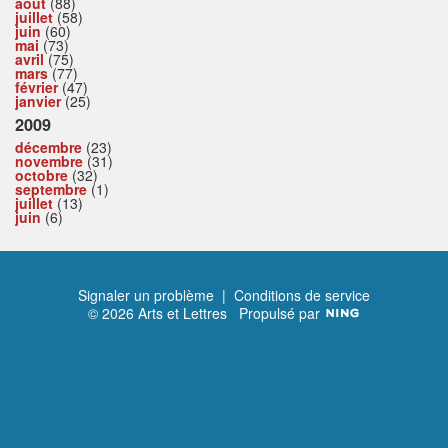
août
(88)
juillet
(58)
juin
(60)
mai
(73)
avril
(75)
mars
(77)
février
(47)
janvier
(25)
2009
décembre
(23)
novembre
(31)
octobre
(32)
septembre
(1)
juillet
(13)
juin
(6)
Signaler un problème
|
Conditions de service
© 2026 Arts et Lettres
Propulsé par