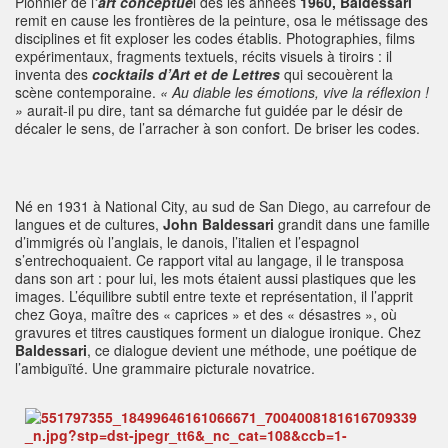
Pionnier de l
’art conceptue
l dès les années
1960,
Baldessari
remit en cause les frontières de la peinture, osa le métissage des
disciplines et fit exploser les codes établis. Photographies, films
expérimentaux, fragments textuels, récits visuels à tiroirs : il
inventa des
cocktails d’Art et de Lettres
qui secouèrent la
scène contemporaine.
« Au diable les émotions, vive la réflexion !
»
aurait-il pu dire, tant sa démarche fut guidée par le désir de
décaler le sens, de l’arracher à son confort. De briser les codes.
Né en 1931 à National City, au sud de San Diego, au carrefour de
langues et de cultures,
John
Baldessari
grandit dans une famille
d’immigrés où l’anglais, le danois, l’italien et l’espagnol
s’entrechoquaient. Ce rapport vital au langage, il le transposa
dans son art : pour lui, les mots étaient aussi plastiques que les
images. L’équilibre subtil entre texte et représentation, il l’apprit
chez Goya, maître des « caprices » et des « désastres », où
gravures et titres caustiques forment un dialogue ironique. Chez
Baldessari
, ce dialogue devient une méthode, une poétique de
l’ambiguïté. Une grammaire picturale novatrice.