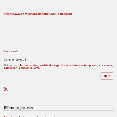
https://www.bozar.be/fr/calendrier/john-baldessari
Lire la suite...
Commentaires :
1
Balises :
art
,
lettres
,
codes
,
américain
,
exposition
,
artiste
,
contemporain
,
xxe siècle
,
baldessari
,
conceptualisme
2
R
S
S
Billets les plus récents