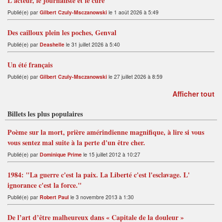
L'acteur, le journaliste et le curé
Publié(e) par
Gilbert Czuly-Msczanowski
le 1 août 2026 à 5:49
Des cailloux plein les poches, Genval
Publié(e) par
Deashelle
le 31 juillet 2026 à 5:40
Un été français
Publié(e) par
Gilbert Czuly-Msczanowski
le 27 juillet 2026 à 8:59
Afficher tout
Billets les plus populaires
Poème sur la mort, prière amérindienne magnifique, à lire si vous
vous sentez mal suite à la perte d'un être cher.
Publié(e) par
Dominique Prime
le 15 juillet 2012 à 10:27
1984: "La guerre c'est la paix. La Liberté c'est l'esclavage. L'
ignorance c'est la force."
Publié(e) par
Robert Paul
le 3 novembre 2013 à 1:30
De l’art d’être malheureux dans « Capitale de la douleur »