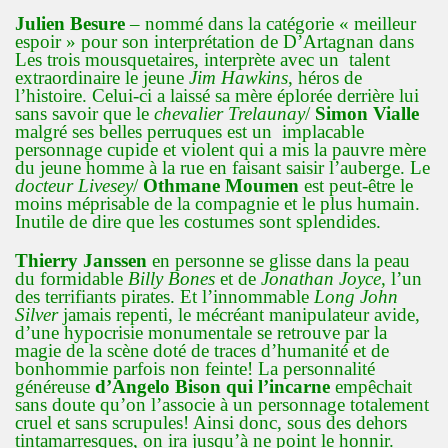
Julien Besure
– nommé dans la catégorie « meilleur
espoir » pour son interprétation de D’Artagnan dans
Les trois mousquetaires, interprète avec un talent
extraordinaire le jeune
Jim Hawkins
, héros de
l’histoire. Celui-ci a laissé sa mère éplorée derrière lui
sans savoir que le
chevalier Trelaunay
/
Simon Vialle
malgré ses belles perruques est un implacable
personnage cupide et violent qui a mis la pauvre mère
du jeune homme à la rue en faisant saisir l’auberge. Le
docteur Livesey
/
Othmane Moumen
est peut-être le
moins méprisable de la compagnie et le plus humain.
Inutile de dire que les costumes sont splendides.
Thierry Janssen
en personne se glisse dans la peau
du formidable
Billy Bones
et de
Jonathan Joyce
, l’un
des terrifiants pirates. Et l’innommable
Long John
Silver
jamais repenti, le mécréant manipulateur avide,
d’une hypocrisie monumentale se retrouve par la
magie de la scène doté de traces d’humanité et de
bonhommie parfois non feinte! La personnalité
généreuse
d’Angelo Bison qui l’incarne
empêchait
sans doute qu’on l’associe à un personnage totalement
cruel et sans scrupules! Ainsi donc, sous des dehors
tintamarresques, on ira jusqu’à ne point le honnir.