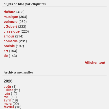
Sujets de blog par étiquettes
théâtre
(463)
musique
(304)
peinture
(239)
JGobert
(233)
classique
(225)
amour
(214)
comédie
(201)
poésie
(197)
art
(194)
de
(143)
Afficher tout
Archives mensuelles
2026
août
(1)
juillet
(21)
juin
(17)
mai
(30)
avril
(19)
mars
(22)
février
(16)