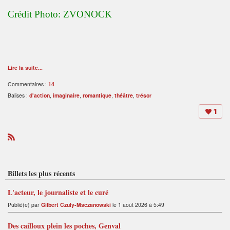
Crédit Photo: ZVONOCK
Lire la suite...
Commentaires :
14
Balises :
d'action
,
imaginaire
,
romantique
,
théâtre
,
trésor
1
R
S
S
Billets les plus récents
L'acteur, le journaliste et le curé
Publié(e) par
Gilbert Czuly-Msczanowski
le 1 août 2026 à 5:49
Des cailloux plein les poches, Genval