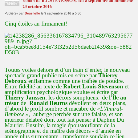
roman de R.L.STEVENSON. Du 8 septembre au dimanche
ADMINISTRATEUR
THÉÂTRES
23 octobre 2016
Publié(e) par
Deashelle
le 9 septembre 2016 à 5:30
Cinq étoiles au firmament!
Toutes voiles dehors et d’un train d’enfer, le nouveau
spectacle grand public mis en scène par
Thierry
Debroux
enflamme comme une traînée de poudre.
Entre fidélité au texte de
Robert Louis
Stevenson
et
amplification psychologique voulue et écrite par
Thierry Janssen
, les décors somptueux de
l’Île au
trésor
de
Ronald Beurns
dévoilent en deux plans,
d’abord le profil sombre et macabre de
«L'Amiral-
Benbow »,
auberge
perchée sur une falaise, et son
intérieur délabré dont tout fait penser à Daphné Du
Maurier. Ensuite, la magie époustouflante de la
scénographie et du maître des décors - d’année en
année plus surprenante - transforme soudain ce lieu