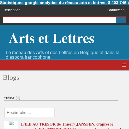
Statistiques google analytics du réseau arts et lettres: 8 403 74
Inscription
Connexion
Arts et Lettres
Blogs
trésor (1)
L'ÎLE AU TRESOR de Thierry JANSSEN, d'après le