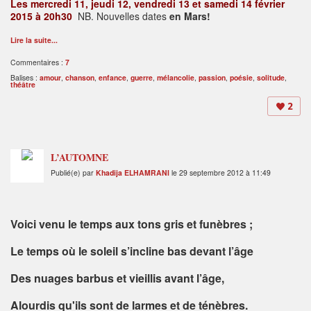
Les mercredi 11, jeudi 12, vendredi 13 et samedi 14 février
2015 à 20h30
NB. Nouvelles dates
en Mars!
Lire la suite...
Commentaires :
7
Balises :
amour
,
chanson
,
enfance
,
guerre
,
mélancolie
,
passion
,
poésie
,
solitude
,
théâtre
2
L’AUTOMNE
Publié(e) par
Khadija ELHAMRANI
le 29 septembre 2012 à 11:49
Voici venu le temps aux tons gris et funèbres ;
Le temps où le soleil s’incline bas devant l’âge
Des nuages barbus et vieillis avant l’âge,
Alourdis qu'ils sont de larmes et de ténèbres.