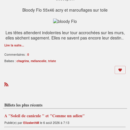
Bloody Flo 55x46 acry et marouflages sur toile
Les têtes attendent indolentes leur tour accrochées sur les murs,
elles sèchent
sagement. Elles ne savent pas encore leur destin..
Lire la suite...
Commentaires :
0
Balises :
chagrins
,
mélancolie
,
triste
R
S
S
Billets les plus récents
A "Soleil de canicule " et "Comme un adieu"
Publié(e) par
ElizabethM
le 6 août 2026 à 7:13