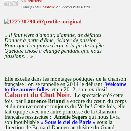
Clarencière
ADMINISTRATEUR
THÉÂTRES
Publié(e) par
Deashelle
le 16 février 2015 à 12:30
« Il faut vivre d'amour, d'amitié, de défaites
Donner à perte d'âme, éclater de passion
Pour que l'on puisse écrire à la fin de la fête
Quelque chose a changé pendant que nous
passions… »
Elle excelle dans les montages poétiques de la chanson
française : on se rappelle en 2014 le délirant
Welcome
to the années folle
s et en 2012, son explosif
Cabaret du Chat Noir
.
Le spectacle créé cette
fois par
Laurence Briand
a encore du cœur, du corps
et du mouvement et toujours du Verbe! Cette fois, elle
fait équipe avec une autre princesse de la Chanson
française ressuscitée :
Amélie Segers
qui nous livra
son inoubliable
« Sous le ciel de Paris »
sous la
direction de Bernard Damien au théâtre du Grand