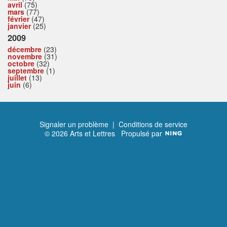
avril
(75)
mars
(77)
février
(47)
janvier
(25)
2009
décembre
(23)
novembre
(31)
octobre
(32)
septembre
(1)
juillet
(13)
juin
(6)
Signaler un problème
|
Conditions de service
© 2026 Arts et Lettres
Propulsé par