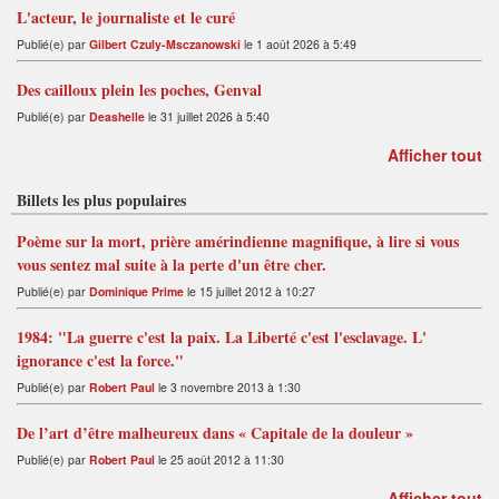
L'acteur, le journaliste et le curé
Publié(e) par
Gilbert Czuly-Msczanowski
le 1 août 2026 à 5:49
Des cailloux plein les poches, Genval
Publié(e) par
Deashelle
le 31 juillet 2026 à 5:40
Afficher tout
Billets les plus populaires
Poème sur la mort, prière amérindienne magnifique, à lire si vous
vous sentez mal suite à la perte d'un être cher.
Publié(e) par
Dominique Prime
le 15 juillet 2012 à 10:27
1984: "La guerre c'est la paix. La Liberté c'est l'esclavage. L'
ignorance c'est la force."
Publié(e) par
Robert Paul
le 3 novembre 2013 à 1:30
De l’art d’être malheureux dans « Capitale de la douleur »
Publié(e) par
Robert Paul
le 25 août 2012 à 11:30
Afficher tout