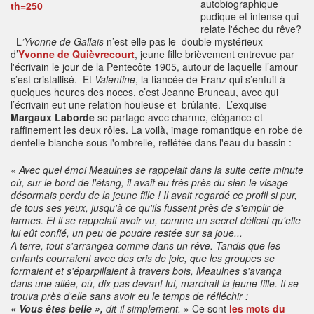
autobiographique
pudique et intense qui
relate l'échec du rêve?
L
’Yvonne de Gallais
n’est-elle pas le double mystérieux
d’
Yvonne de Quièvrecourt
, jeune fille brièvement entrevue par
l'écrivain le jour de la Pentecôte 1905, autour de laquelle l’amour
s’est cristallisé. Et
Valentine
, la fiancée de Franz qui s’enfuit à
quelques heures des noces, c’est Jeanne Bruneau, avec qui
l’écrivain eut une relation houleuse et brûlante. L’exquise
Margaux Laborde
se partage avec charme, élégance et
raffinement les deux rôles. La voilà, image romantique en robe de
dentelle blanche sous l'ombrelle, reflétée dans l'eau du bassin :
« Avec quel émoi Meaulnes se rappelait dans la suite cette minute
où, sur le bord de l'étang, il avait eu très près du sien le visage
désormais perdu de la jeune fille ! Il avait regardé ce profil si pur,
de tous ses yeux, jusqu'à ce qu'ils fussent près de s'emplir de
larmes. Et il se rappelait avoir vu, comme un secret délicat qu'elle
lui eût confié, un peu de poudre restée sur sa joue...
A terre, tout s'arrangea comme dans un rêve. Tandis que les
enfants courraient avec des cris de joie, que les groupes se
formaient et s'éparpillaient à travers bois, Meaulnes s'avança
dans une allée, où, dix pas devant lui, marchait la jeune fille. Il se
trouva près d'elle sans avoir eu le temps de réfléchir :
« Vous êtes belle »,
dit-il simplement.
» Ce sont
les mots du