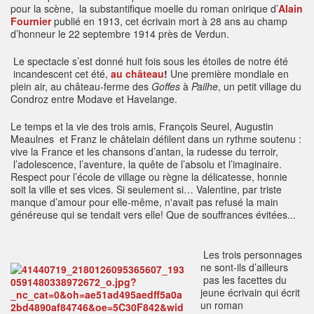
pour la scène, la substantifique moelle du roman onirique d’
Alain
Fournier
publié en 1913, cet écrivain mort à 28 ans au champ
d’honneur le 22 septembre 1914 près de Verdun.
Le spectacle s’est donné huit fois sous les étoiles de notre été
incandescent cet été,
au château
!
Une première mondiale en
plein air, au château-ferme des
Goffes
à
Pailhe
, un petit village du
Condroz entre Modave et Havelange.
Le temps et la vie des trois amis, François Seurel, Augustin
Meaulnes et Franz le châtelain défilent dans un rythme soutenu :
vive la France et les chansons d’antan, la rudesse du terroir,
l’adolescence, l’aventure, la quête de l’absolu et l’imaginaire.
Respect pour l’école de village ou règne la délicatesse, honnie
soit la ville et ses vices. Si seulement si… Valentine, par triste
manque d’amour pour elle-même, n'avait pas refusé la main
généreuse qui se tendait vers elle! Que de souffrances évitées...
Les trois personnages
ne sont-ils d’ailleurs
pas les facettes du
jeune écrivain qui écrit
un roman