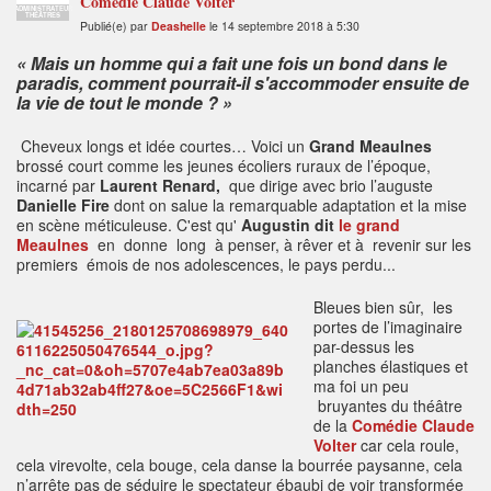
Comédie Claude Volter
ADMINISTRATEUR
THÉÂTRES
Publié(e) par
Deashelle
le 14 septembre 2018 à 5:30
« Mais un homme qui a fait une fois un bond dans le
paradis, comment pourrait-il s'accommoder ensuite de
la vie de tout le monde ? »
Cheveux longs et idée courtes… Voici un
Grand Meaulnes
brossé court comme les jeunes écoliers ruraux de l’époque,
incarné par
Laurent Renard,
que dirige avec brio l’auguste
Danielle Fire
dont on salue la remarquable adaptation et la mise
en scène méticuleuse. C'est qu'
Augustin dit
le grand
Meaulnes
en donne long à penser, à rêver et à revenir sur les
premiers émois de nos adolescences, le pays perdu...
Bleues bien sûr, les
portes de l’imaginaire
par-dessus les
planches élastiques et
ma foi un peu
bruyantes du théâtre
de la
Comédie Claude
Volter
car cela roule,
cela virevolte, cela bouge, cela danse la bourrée paysanne, cela
n’arrête pas de séduire le spectateur ébaubi de voir transformée