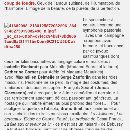
coup de foudre.
Ceux de l’amour sublimé, de l’illumination, de
l'harmonie. L’image de la beauté, de la pureté, de la perfection.
Le spectacle est
construit comme une
symphonie pastorale,
avec une campagne
croquées avec
humour et truculence
par de joyeux
saltimbanques dont
deux terribles bacouettes au langage coloré et malicieux
:
Isabelle Roelandt
pour Moinette (Madame Seurel et la tante),
Catherine Cornet
pour Adèle (et Madame Meaulnes)
avec
Maximilien Delmelle
et
Serge Zanforlin
dans les rôles
masculins. Personne ne se perd, la magie des costumes, des
lumières et des postures opère. François Seurel
(Jonas
Claessens)
est à croquer, tour à tour comédien et narrateur. Il
est terriblement attachant, délicat, passionnant, généreux. La
nostalgie qui l'habite émeut au plus profond des fibres… Pour
souligner la quête de l’absolu,
Bruno Smit
aux lumières et au
son a choisi des extraits musicaux exaltants:
La sicilienne ; Les
berceaux, Elégie
de Gabriel Fauré,
Le prélude
de César Franck,
La fille aux cheveux de lin
- ce n’est pas un hasard - de Debussy.
Le tout est brodé au petit point de phrases coup de foudre... .