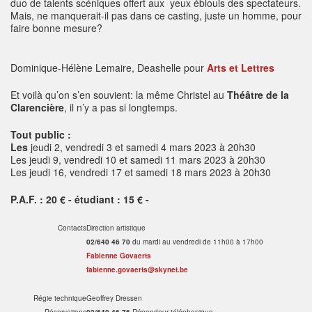
duo de talents scéniques offert aux yeux éblouis des spectateurs.
Mais, ne manquerait-il pas dans ce casting, juste un homme, pour
faire bonne mesure?
Dominique-Hélène Lemaire, Deashelle pour
Arts et Lettres
Et voilà qu’on s’en souvient: la même Christel au
Théâtre de la
Clarencière
, il n’y a pas si longtemps.
Tout public :
Les
jeudi 2, vendredi 3 et samedi 4 mars 2023 à 20h30
Les jeudi 9, vendredi 10 et samedi 11 mars 2023 à 20h30
Les jeudi 16, vendredi 17 et samedi 18 mars 2023 à 20h30
P.A.F. : 20 € - étudiant : 15 € -
Contacts
Direction artistique
02/640 46 70
du mardi au vendredi de 11h00 à 17h00
Fabienne Govaerts
fabienne.govaerts@skynet.be
Régie technique
Geoffrey Dressen
Réservations
02/640 46 76
Répondeur téléphonique