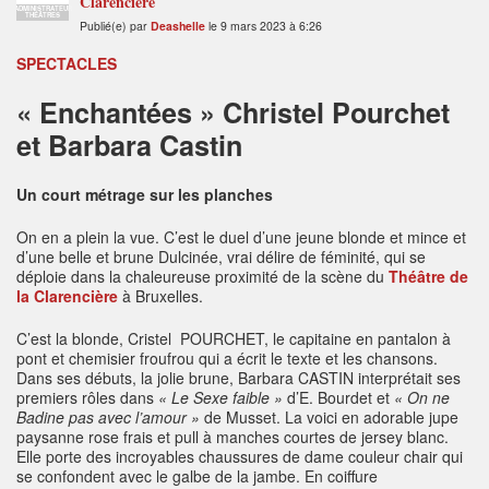
Clarencière
ADMINISTRATEUR
THÉÂTRES
Publié(e) par
Deashelle
le 9 mars 2023 à 6:26
SPECTACLES
« Enchantées » Christel Pourchet
et Barbara Castin
Un court métrage sur les planches
On en a plein la vue. C’est le duel d’une jeune blonde et mince et
d’une belle et brune Dulcinée, vrai délire de féminité, qui se
déploie dans la chaleureuse proximité de la scène du
Théâtre de
la Clarencière
à Bruxelles.
C’est la blonde, Cristel POURCHET, le capitaine en pantalon à
pont et chemisier froufrou qui a écrit le texte et les chansons.
Dans ses débuts, la jolie brune, Barbara CASTIN interprétait ses
premiers rôles dans
« Le Sexe faible »
d’E. Bourdet et
« On ne
Badine pas avec l’amour »
de Musset. La voici en adorable jupe
paysanne rose frais et pull à manches courtes de jersey blanc.
Elle porte des incroyables chaussures de dame couleur chair qui
se confondent avec le galbe de la jambe. En coiffure