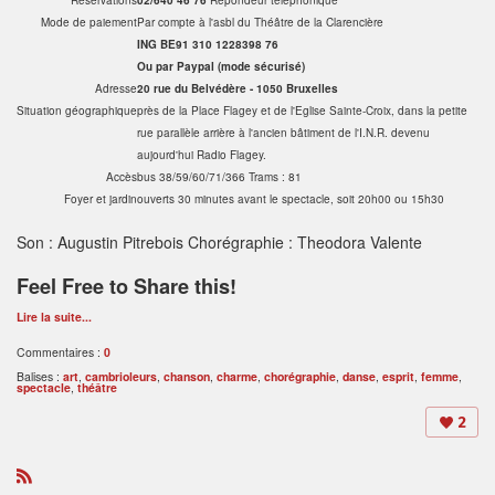
Mode de paiement
Par compte à l'asbl du Théâtre de la Clarencière
ING BE91 310 1228398 76
Ou par Paypal (mode sécurisé)
Adresse
20 rue du Belvédère - 1050 Bruxelles
Situation géographique
près de la Place Flagey et de l'Eglise Sainte-Croix, dans la petite
rue parallèle arrière à l'ancien bâtiment de l'I.N.R. devenu
aujourd'hui Radio Flagey.
Accès
bus 38/59/60/71/366 Trams : 81
Foyer et jardin
ouverts 30 minutes avant le spectacle, soit 20h00 ou 15h30
Son : Augustin Pitrebois Chorégraphie : Theodora Valente
Feel Free to Share this!
Lire la suite...
Commentaires :
0
Balises :
art
,
cambrioleurs
,
chanson
,
charme
,
chorégraphie
,
danse
,
esprit
,
femme
,
spectacle
,
théâtre
2
R