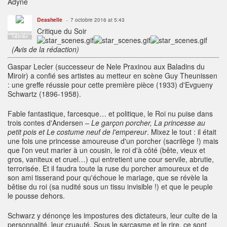
Adyne
Deashelle
7 octobre 2016 at 5:43
Critique du Soir
ADMINISTRATEUR
THÉÂTRES
(Avis de la rédaction)
G
aspar Lecler (successeur de Nele Praxinou aux Baladins du
Miroir) a confié ses artistes au metteur en scène Guy Theunissen
: une greffe réussie pour cette première pièce (1933) d'Evgueny
Schwartz (1896-1958).
Fable fantastique, farcesque… et politique, le Roi nu puise dans
trois contes d'Andersen –
Le garçon porcher, La princesse au
petit pois et Le costume neuf de l'empereur
. Mixez le tout : il était
une fois une princesse amoureuse d'un porcher (sacrilège !) mais
que l'on veut marier à un cousin, le roi d'à côté (bête, vieux et
gros, vaniteux et cruel…) qui entretient une cour servile, abrutie,
terrorisée. Et il faudra toute la ruse du porcher amoureux et de
son ami tisserand pour qu'échoue le mariage, que se révèle la
bêtise du roi (sa nudité sous un tissu invisible !) et que le peuple
le pousse dehors.
Schwarz y dénonçe les impostures des dictateurs, leur culte de la
personnalité, leur cruauté. Sous le sarcasme et le rire, ce sont