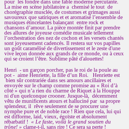
pour les fondre dans une fable moderne percutante.
La mise en scène jubilatoire a chemisé le tout de
chorégraphie musclée, de costumes et grimages aussi
savoureux que satiriques et et aromatisé l’ensemble de
musiques étincelantes balançant entre rock et
chansons d’amour. La pièce montée finit par prendre
des allures de joyeuse comédie musicale tellement
l’orchestration des nez de cochon et les versets chantés
sont joyeusement cadencés. Il restera sur vos papilles
un goût caramélisé de divertissement et le zeste d'une
vive leçon donnée aux grands de ce monde, ou à ceux
qui se croient l’être. Sublime pâté d'alouettes!
Henri - un garçon porcher, pas le roi de la poule au
pot - aime Henriette, la fille d’un Roi. Henriette est
bien sûr contrariée dans ses amours ancillaires et
envoyée sur le champ comme promise au « Roi d’à
côté » qui n’a rien du charme de Riquet à la Houppe
ni d'un quelconque crooner. Jusque-là, décemment
vêtu de munificents atours et halluciné par sa propre
splendeur, il rêve seulement de se procurer une
nymphe pure et de noble race ! Rien que cela, lui qui
est difforme, laid, vieux, égoïste et absolument
rébarbatif !
« Le faste, voilà le grand soutien du
trône! »
clame-t-il, sans rire ! Ce sera sa perte !