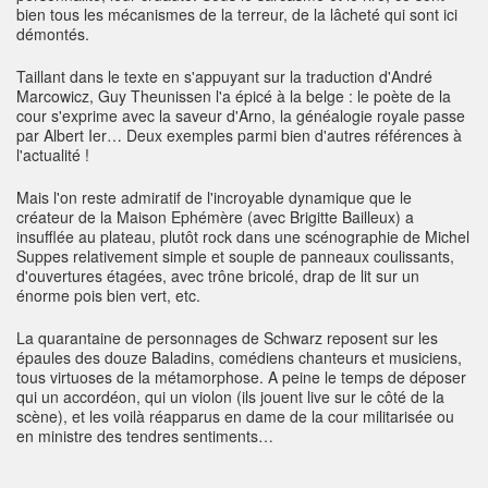
bien tous les mécanismes de la terreur, de la lâcheté qui sont ici
démontés.
Taillant dans le texte en s'appuyant sur la traduction d'André
Marcowicz, Guy Theunissen l'a épicé à la belge : le poète de la
cour s'exprime avec la saveur d'Arno, la généalogie royale passe
par Albert Ier… Deux exemples parmi bien d'autres références à
l'actualité !
Mais l'on reste admiratif de l'incroyable dynamique que le
créateur de la Maison Ephémère (avec Brigitte Bailleux) a
insufflée au plateau, plutôt rock dans une scénographie de Michel
Suppes relativement simple et souple de panneaux coulissants,
d'ouvertures étagées, avec trône bricolé, drap de lit sur un
énorme pois bien vert, etc.
La quarantaine de personnages de Schwarz reposent sur les
épaules des douze Baladins, comédiens chanteurs et musiciens,
tous virtuoses de la métamorphose. A peine le temps de déposer
qui un accordéon, qui un violon (ils jouent live sur le côté de la
scène), et les voilà réapparus en dame de la cour militarisée ou
en ministre des tendres sentiments…