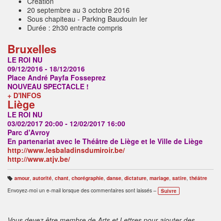
Création
20 septembre au 3 octobre 2016
Sous chapiteau - Parking Baudouin Ier
Durée : 2h30 entracte compris
Bruxelles
LE ROI NU
09/12/2016
-
18/12/2016
Place André Payfa Fosseprez
NOUVEAU SPECTACLE !
+ D'INFOS
Liège
LE ROI NU
03/02/2017
20:00
-
12/02/2017
16:00
Parc d'Avroy
En partenariat avec le Théâtre de Liège et le Ville de Liège
http://www.lesbaladinsdumiroir.be/
http://www.atjv.be/
amour
,
autorité
,
chant
,
chorégraphie
,
danse
,
dictature
,
mariage
,
satire
,
théâtre
B
ali
Envoyez-moi un e-mail lorsque des commentaires sont laissés –
Suivre
s
e
s
:
Vous devez être membre de Arts et Lettres pour ajouter des