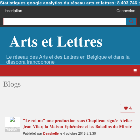
Statistiques google analytics du réseau arts et lettres: 8 403 74
Inscription
Connexion
Arts et Lettres
Blogs
4
"Le roi nu" une production sous Chapiteau signée Atelier
Jean Vilar, la Maison Ephémère et les Baladins du Miroir
ADMINISTRATEUR
THÉÂTRES
Publié(e) par
Deashelle
le 4 octobre 2016 à 3:30