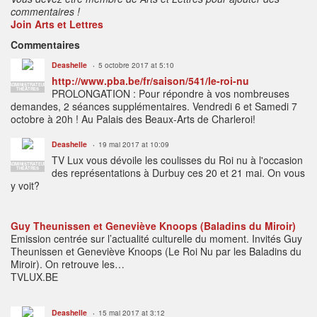
commentaires !
Join Arts et Lettres
Commentaires
Deashelle
5 octobre 2017 at 5:10
http://www.pba.be/fr/saison/541/le-roi-nu
ADMINISTRATEUR
THÉÂTRES
PROLONGATION : Pour répondre à vos nombreuses
demandes, 2 séances supplémentaires. Vendredi 6 et Samedi 7
octobre à 20h ! Au Palais des Beaux-Arts de Charleroi!
Deashelle
19 mai 2017 at 10:09
TV Lux vous dévoile les coulisses du Roi nu à l'occasion
ADMINISTRATEUR
THÉÂTRES
des représentations à Durbuy ces 20 et 21 mai. On vous
y voit?
Guy Theunissen et Geneviève Knoops (Baladins du Miroir)
Emission centrée sur l’actualité culturelle du moment. Invités Guy
Theunissen et Geneviève Knoops (Le Roi Nu par les Baladins du
Miroir). On retrouve les…
TVLUX.BE
Deashelle
15 mai 2017 at 3:12