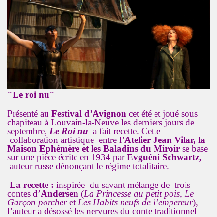
"Le roi nu"
Présenté au
Festival d’Avignon
cet été et joué sous
chapiteau à Louvain-la-Neuve les derniers jours de
septembre,
Le Roi nu
a fait recette. Cette
collaboration artistique entre l’
Atelier Jean Vilar, la
Maison Ephémère et les Baladins du Miroir
se base
sur une pièce écrite en 1934 par
Evguéni Schwartz,
auteur russe dénonçant le régime totalitaire.
La recette :
inspirée du savant mélange de trois
contes d’
Andersen
(
La Princesse au petit pois
,
Le
Garçon porcher
et
Les Habits neufs de l’empereur
),
l’auteur a désossé les nervures du conte traditionnel