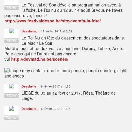
Le Festival de Spa dévoile sa programmation avec, à
ADMINISTRATEUR
THÉÂTRES
l'affiche, Le Roi nu du 12 au 14 août! Si vous ne l'avez
pas encore vu, foncez!
http://
www.festivaldespa.be/site/
event/a-la-frite/
Deashelle
13 février 2017 at 2:58
Le Roi Nu en tête du classement des spectateurs dans
ADMINISTRATEUR
THÉÂTRES
Le Mad / Le Soir!
Merci à tous, et rendez-vous à Jodoigne, Durbuy, Tubize, Arlon...
Pour ceux qui ne l'auraient pas encore
vu!
http://devmad.ne.be/scenes/
Deashelle
6 février 2017 at 1:36
LIEGE du 03 au 12 février 2017. Résa. Théâtre de
ADMINISTRATEUR
THÉÂTRES
Liège.
Deashelle
6 février 2017 at 1:35
ADMINISTRATEUR
THÉÂTRES