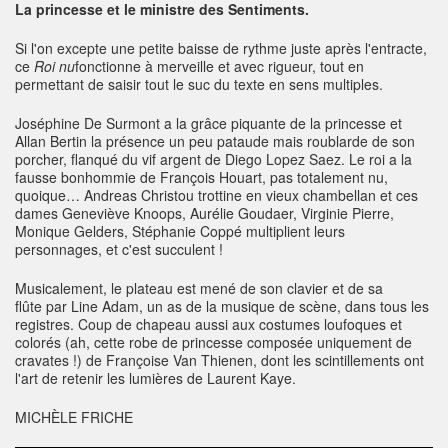
La princesse et le ministre des Sentiments.
Si l'on excepte une petite baisse de rythme juste après l'entracte,
ce
Roi nu
fonctionne à merveille et avec rigueur, tout en
permettant de saisir tout le suc du texte en sens multiples.
Joséphine De Surmont a la grâce piquante de la princesse et
Allan Bertin la présence un peu pataude mais roublarde de son
porcher, flanqué du vif argent de Diego Lopez Saez. Le roi a la
fausse bonhommie de François Houart, pas totalement nu,
quoique… Andreas Christou trottine en vieux chambellan et ces
dames Geneviève Knoops, Aurélie Goudaer, Virginie Pierre,
Monique Gelders, Stéphanie Coppé multiplient leurs
personnages, et c'est succulent !
Musicalement, le plateau est mené de son clavier et de sa
flûte par Line Adam, un as de la musique de scène, dans tous les
registres. Coup de chapeau aussi aux costumes loufoques et
colorés (ah, cette robe de princesse composée uniquement de
cravates !) de Françoise Van Thienen, dont les scintillements ont
l'art de retenir les lumières de Laurent Kaye.
MICHÈLE FRICHE