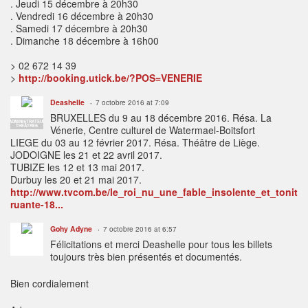
. Jeudi 15 décembre à 20h30
. Vendredi 16 décembre à 20h30
. Samedi 17 décembre à 20h30
. Dimanche 18 décembre à 16h00
> 02 672 14 39
>
http://booking.utick.be/
?POS=VENERIE
Deashelle
7 octobre 2016 at 7:09
BRUXELLES du 9 au 18 décembre 2016. Résa. La
ADMINISTRATEUR
THÉÂTRES
Vénerie, Centre culturel de Watermael-Boitsfort
LIEGE du 03 au 12 février 2017. Résa. Théâtre de Liège.
JODOIGNE les 21 et 22 avril 2017.
TUBIZE les 12 et 13 mai 2017.
Durbuy les 20 et 21 mai 2017.
http://www.tvcom.be/le_roi_nu_une_fable_insolente_et_tonit
ruante-18...
Gohy Adyne
7 octobre 2016 at 6:57
Félicitations et merci Deashelle pour tous les billets
toujours très bien présentés et documentés.
Bien cordialement