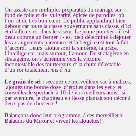
On assiste aux multiples préparatifs du mariage sur
fond de folie et de vulgarité, épicée de parodies où
l’on rit de très bon cœur. Le public applaudirait bien
debout car toute la classe gouvernante sans classe, d’ici
et d’ailleurs est dans le viseur. Le jeune porcher - il est
beau comme un berger ! - est bien déterminé à déjouer
les arrangements parentaux et la bergère est tout-à-fait
d’accord. Leurs atouts sont la sincérité, la grâce,
l’intelligence, mais surtout, l’amour. De stratagème en
stratagème, on s’achemine vers la victoire
incontestable des tourtereaux et la chute délectable
d’un roi totalement
mis à nu.
Le grain de sel :
secouez ce merveilleux sac à malices,
ajoutez une bonne dose d‘étoiles dans les yeux et
conseillez le spectacle à 10 de vos meilleurs amis, si
par aventure, le chapiteau en liesse plantait son décor à
deux pas de chez eux !
Balançons donc leur programme, à ces merveilleux
Baladins du Miroir et vivent les alouettes!