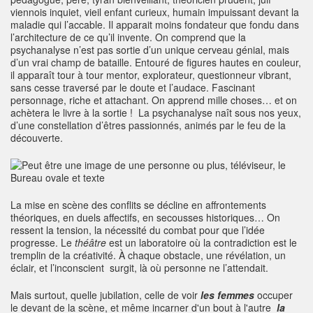
viennois inquiet, vieil enfant curieux, humain impuissant devant la
maladie qui l’accable. Il apparait moins fondateur que fondu dans
l’architecture de ce qu’il invente. On comprend que la
psychanalyse n’est pas sortie d’un unique cerveau génial, mais
d’un vrai champ de bataille. Entouré de figures hautes en couleur,
il apparaît tour à tour mentor, explorateur, questionneur vibrant,
sans cesse traversé par le doute et l’audace. Fascinant
personnage, riche et attachant. On apprend mille choses… et on
achètera le livre à la sortie ! La psychanalyse naît sous nos yeux,
d’une constellation d’êtres passionnés, animés par le feu de la
découverte.
La mise en scène des conflits se décline en affrontements
théoriques, en duels affectifs, en secousses historiques… On
ressent la tension, la nécessité du combat pour que l’idée
progresse. Le
théâtre
est un laboratoire où la contradiction est le
tremplin de la créativité. À chaque obstacle, une révélation, un
éclair, et l’inconscient surgit, là où personne ne l’attendait.
Mais surtout, quelle jubilation, celle de voir
les femmes
occuper
le devant de la scène, et même incarner d'un bout à l'autre
la