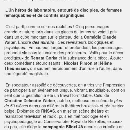
…Un héros de laboratoire, entouré de disciples, de femmes
remarquables et de conflits magnifiques.
C'est parti, comme sur des roulettes ! Cinq personnages
grandeur nature, pris dans les glaces du temps se voient pris
dans un cube miroitant sur le plateau de la
Comédie Claude
Volter
. Encore
des miroirs
! Ces révélateurs biologiques et
psychiques. En hauteur, largeur et profondeur, les personnages
prennent vie sous la lumière des projecteurs. Voilà pour le décor
prodigieux de
Renata Gorka
et la substance de la pièce. Ajouter
deux comédiens étourdissants :
Nicolas Pirson
et
Hélène
Theunissen,
qui sautent héroïquement d’un rôle à l’autre, dans
une légèreté magistrale.
En spectateur assoiffé de découvertes, on a très vite l’impression
de participer à un événement unique, vibrant, inoubliable, dont on
sent que la gestation a été un travail formidable. Celui de
Christine Delmotte-Weber
, autrice, metteuse en scène de
plus
de 50 pièces
dans nos différents théâtres bruxellois et réalisatrice
belge. Diplômée de l’INSAS, en mise en scène théâtre et
réalisation télévision et radio, puis en méthodologie et en
psychopédagogie au Conservatoire Royal de Bruxelles, excusez
du peu, elle dirige la
compagnie Biloxi 48
depuis sa création en