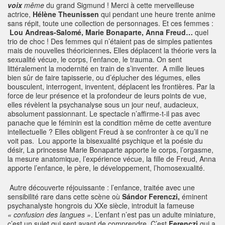
voix
même
du grand Sigmund ! Merci à cette merveilleuse
actrice,
Hélène Theunissen
qui pendant une heure trente anime
sans répit, toute une collection de personnages. Et ces femmes :
Lou Andreas-Salomé, Marie Bonaparte, Anna Freud…
quel
trio de choc ! Des femmes qui n’étaient pas de simples patientes
mais de nouvelles théoriciennes
.
Elles déplacent la théorie vers la
sexualité vécue, le corps, l’enfance, le trauma. On sent
littéralement la modernité en train de s’inventer. A mille lieues
bien sûr de faire tapisserie, ou d’éplucher des légumes, elles
bousculent, interrogent, inventent, déplacent les frontières. Par la
force de leur présence et la profondeur de leurs points de vue,
elles révèlent la psychanalyse sous un jour neuf, audacieux,
absolument passionnant. Le spectacle n’affirme-t-il pas avec
panache que le féminin est la condition même de cette aventure
intellectuelle ? Elles obligent Freud à se confronter à ce qu’il ne
voit pas. Lou apporte la bisexualité psychique et la poésie du
désir, La princesse Marie Bonaparte apporte le corps, l’orgasme,
la mesure anatomique, l’expérience vécue, la fille de Freud, Anna
apporte l’enfance, le père, le développement, l’homosexualité.
Autre découverte réjouissante : l’enfance, traitée avec une
sensibilité rare dans cette scène où
Sándor
Ferenczi,
éminent
psychanalyste hongrois du XXe siècle, introduit la fameuse
« confusion des langues »
. L’enfant n’est pas un adulte miniature,
c’est un sujet qui sent avant de comprendre. C’est
Ferenczi
qui a