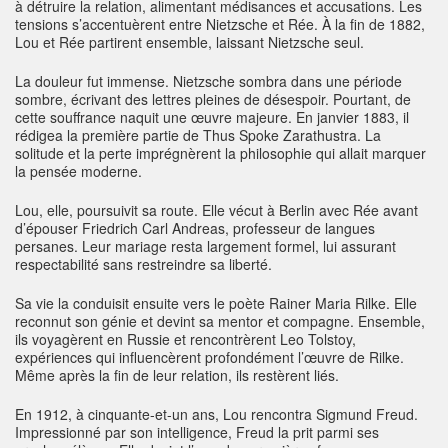
à détruire la relation, alimentant médisances et accusations. Les
tensions s’accentuèrent entre Nietzsche et Rée. À la fin de 1882,
Lou et Rée partirent ensemble, laissant Nietzsche seul.
La douleur fut immense. Nietzsche sombra dans une période
sombre, écrivant des lettres pleines de désespoir. Pourtant, de
cette souffrance naquit une œuvre majeure. En janvier 1883, il
rédigea la première partie de Thus Spoke Zarathustra. La
solitude et la perte imprégnèrent la philosophie qui allait marquer
la pensée moderne.
Lou, elle, poursuivit sa route. Elle vécut à Berlin avec Rée avant
d’épouser Friedrich Carl Andreas, professeur de langues
persanes. Leur mariage resta largement formel, lui assurant
respectabilité sans restreindre sa liberté.
Sa vie la conduisit ensuite vers le poète Rainer Maria Rilke. Elle
reconnut son génie et devint sa mentor et compagne. Ensemble,
ils voyagèrent en Russie et rencontrèrent Leo Tolstoy,
expériences qui influencèrent profondément l’œuvre de Rilke.
Même après la fin de leur relation, ils restèrent liés.
En 1912, à cinquante-et-un ans, Lou rencontra Sigmund Freud.
Impressionné par son intelligence, Freud la prit parmi ses