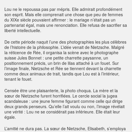
Lou ne le repoussa pas par mépris. Elle admirait profondément
son esprit. Mais elle comprenait une chose que peu de femmes
du XIXe siècle pouvaient affirmer : le mariage n’était pas un
partenariat égal, mais une renonciation. Elle refusa de sacrifier sa
liberté intellectuelle.
De cette période naquit l’une des photographies les plus célèbres
de l’histoire de la philosophie. L’idée venait de Nietzsche. Malgré
la réticence de Rée, il organisa la scène avec le photographe
suisse Jules Bonnet : une petite charrette paysanne, un
positionnement précis, un brin de lilas attaché à un fouet. Sur
l’image finale, Nietzsche et Rée se tiennent devant la charrette
comme deux animaux de trait, tandis que Lou est à l’intérieur,
tenant le fouet.
Censée être une plaisanterie, la photo choqua. La mère et la
sœur de Nietzsche furent horrifiées. Le cercle social la jugea
scandaleuse : une jeune femme figurant comme celle qui dirige
deux grands penseurs. Qu’elle l’ait voulu ou non, l’image révélait
une vérité : Lou ne se considérait pas inférieure. Elle était leur
égale.
L’amitié ne dura pas. La sœur de Nietzsche, Elisabeth, s’employa