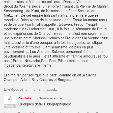
nationalistes et à la police politique...Dans la Vienne du tout
début du XXème siècle, un empire finissant , la Vienne de Mahler,
Schoenberg , de Klimt, de Kokosscha ,d'Egon Schiele ,de
Nietzche . De cet empire finissant naîtra la première guerre
mondiale Découverte de la cocaïne ( dont Freud lui-même usa )
et de ce que Frank Tallis appelle , à travers Freud ,l"'esprit
moderne." Max Lieberman suit , à la fois un séminaire de Freud
et les expériences de Charcot. En somme, c'est non seulement
une histoire entre Sherlock Holmès et Freud dans la Vienne 1900,
mais aussi celle d'une époque, à la fois bourgeoise, artistique
,intellectuelle et trouble .L'antisémitisme ,de plus en plus
ouvertement ... Lou Andreas-Salome, personnalité étonnante,
psychanaliste elle aussi ,était attirante et ,"amitié amoureuse "ou
pas,( Freud ,Nietzsche,Paul Rée, Rilke ) était surtout
indépendante,était elle-même.
Elle me fait penser "quelque part" ,comme on dit ,à Silvina
Ocampo , Adolfo Bioy Casares et Borges...
Une époque ,un moment.. aussi..
Deashelle
20 février 2026 at 1:06
Quelques détails biographiques:
ADMINISTRATEUR
THÉÂTRES