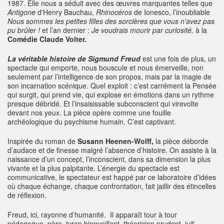
1987. Elle nous a séduit avec des œuvres marquantes telles que
Antigone
d'Henry Bauchau,
Rhinocéros
de Ionesco, l’inoubliable
Nous sommes les petites filles des sorcières que vous n’avez pas
pu brûler !
et l’an dernier :
Je voudrais mourir par curiosité,
à la
Comédie Claude Volter.
La véritable histoire de Sigmund Freud
est une fois de plus, un
spectacle qui emporte, nous bouscule et nous émerveille, non
seulement par l’intelligence de son propos, mais par la magie de
son incarnation scénique. Quel exploit : c’est carrément la Pensée
qui surgit, qui prend vie, qui explose en émotions dans un rythme
presque débridé. Et l’insaisissable subconscient qui virevolte
devant nos yeux. La pièce opère comme une fouille
archéologique du psychisme humain. C’est captivant.
Inspirée du roman de
Susann Heenen-Wolff,
la pièce déborde
d’audace et de finesse malgré l’absence d’histoire. On assiste à la
naissance d’un concept, l’inconscient, dans sa dimension la plus
vivante et la plus palpitante. L’énergie du spectacle est
communicative, le spectateur est happé par ce laboratoire d’idées
où chaque échange, chaque confrontation, fait jaillir des étincelles
de réflexion.
Freud, ici, rayonne d’humanité.
Il apparaît tour à tour
pédagogue, père, tyran bienveillant, théoricien prudent, juif