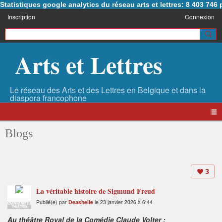
Statistiques google analytics du réseau arts et lettres: 8 403 74
Inscription
Connexion
Arts et Lettres
Blogs
3
La véritable histoire de Sigmund Freud
Publié(e) par
Deashelle
le 23 janvier 2026 à 6:44
ADMINISTRATEUR
THÉÂTRES
Au théâtre Royal de la Comédie Claude Volter :