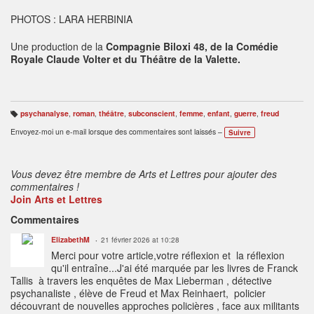
PHOTOS : LARA HERBINIA
Une production de la
Compagnie Biloxi 48, de la Comédie
Royale Claude Volter et du Théâtre de la Valette.
psychanalyse
,
roman
,
théâtre
,
subconscient
,
femme
,
enfant
,
guerre
,
freud
B
ali
Envoyez-moi un e-mail lorsque des commentaires sont laissés –
Suivre
s
e
s
:
Vous devez être membre de Arts et Lettres pour ajouter des
commentaires !
Join Arts et Lettres
Commentaires
ElizabethM
21 février 2026 at 10:28
Merci pour votre article,votre réflexion et la réflexion
qu'il entraîne...J'ai été marquée par les livres de Franck
Tallis à travers les enquêtes de Max Lieberman , détective
psychanaliste , élève de Freud et Max Reinhaert, policier
découvrant de nouvelles approches policières , face aux militants