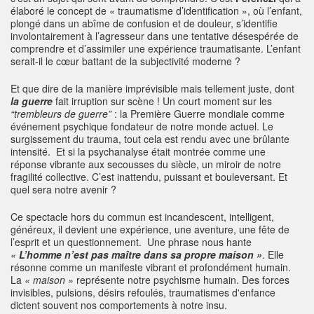
élaboré le concept de « traumatisme d’identification », où l’enfant,
plongé dans un abîme de confusion et de douleur, s’identifie
involontairement à l’agresseur dans une tentative désespérée de
comprendre et d’assimiler une expérience traumatisante. L’enfant
serait-il le cœur battant de la subjectivité moderne ?
Et que dire de la manière imprévisible mais tellement juste, dont
la guerre
fait irruption sur scène ! Un court moment sur les
“trembleurs de guerre”
: la Première Guerre mondiale comme
événement psychique fondateur de notre monde actuel. Le
surgissement du trauma, tout cela est rendu avec une brûlante
intensité. Et si la psychanalyse était montrée comme une
réponse vibrante aux secousses du siècle, un miroir de notre
fragilité collective. C’est inattendu, puissant et bouleversant. Et
quel sera notre avenir ?
Ce spectacle hors du commun est incandescent, intelligent,
généreux, il devient une expérience, une aventure, une fête de
l’esprit et un questionnement. Une phrase nous hante
«
L’homme n’est pas maître dans sa propre maison »
. Elle
résonne comme un manifeste vibrant et profondément humain.
La
« maison »
représente notre psychisme humain. Des forces
invisibles, pulsions, désirs refoulés, traumatismes d'enfance
dictent souvent nos comportements à notre insu.