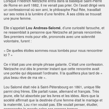
Lorsque Friedrich Nietzsche entra dans la basilique Saint-Pierre
de Rome en avril 1882, il ne venait pas prier. On l’avait dirigé vers
un confessionnal où son ami, le philosophe Paul Rée, travaillait
sur ses notes à la lumière d’une fenêtre. À ses côtés se trouvait
une jeune femme.
Elle s’appelait
Lou Andreas-Salomé
, d’une curiosité farouche, et
ne ressemblait à personne que Nietzsche ait jamais rencontrée.
Ses premiers mots pour elle, prononcés avec une solennité
volontaire, furent :
« De quelles étoiles sommes-nous tombés pour nous rencontrer
ici ? »
Ce n’était pas une simple phrase galante. C’était une confession.
Nietzsche crut dès le premier instant que cette rencontre avait
une portée qui dépassait l’ordinaire. Il la qualifiera plus tard de «
plus beau rêve de ma vie ».
Lou Salomé était née à Saint-Pétersbourg en 1861, unique fille
parmi cinq frères. Elle parlait russe, allemand et français. Très
jeune, elle fut absorbée par les livres et les idées. Alors que la
société affirmait que la destinée d’une femme était le mariage et
la maternité, Lou n’en voulait pas. Elle voulait penser, étudier,
comprendre le monde selon ses propres termes.