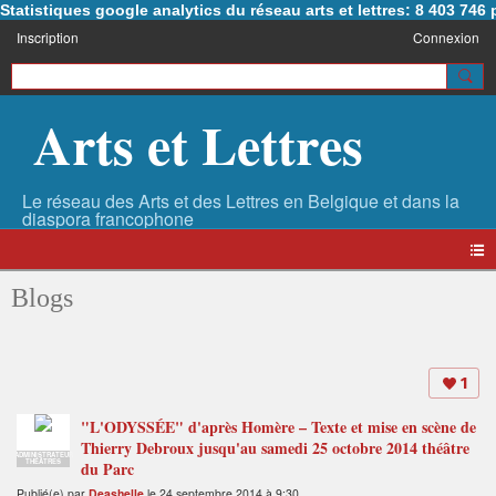
Statistiques google analytics du réseau arts et lettres: 8 403 74
Inscription
Connexion
Arts et Lettres
Blogs
1
"L'ODYSSÉE" d'après Homère – Texte et mise en scène de
Thierry Debroux jusqu'au samedi 25 octobre 2014 théâtre
ADMINISTRATEUR
THÉÂTRES
du Parc
Publié(e) par
Deashelle
le 24 septembre 2014 à 9:30