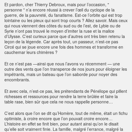
Et pardon, cher Thierry Debroux, mais pour l’occasion, "
personne " n’a encore réussi à crever l’œil du cyclope de la
guerre, de la pauvreté, du fanatisme. Est-ce l’orbite qui est trop
lointaine ou les pieux qui sont trop courts ? Allez savoir. Mais ceux
qui nous viennent des côtes du sud ou de l’est, de Lybie ou de
Syrie n’ont pas trouvé le moyen d’imiter la ruse et la malice
d’Ulysse. C’est curieux parce que d’autres ont très bien retenu la
leçon de la légende. Car après tout, un passeur, n’est-ce pas
Circé qui se joue encore une fois des hommes et transforme en
cauchemar leurs chimères ?
Et ce n’est pas —ainsi que nous l’avons vu récemment — une
outre des vents que l’on transperce de nos jours pour éloigner les
impétrants, mais un bateau que l’on saborde pour noyer des
encombrants.
Et avec cela, n’est-ce pas, les prétendants de Pénélope qui pillent
richesses et ressources pour rendre la terre brûlée et faire la
table rase, bien sûr que cela ne nous rappelle personne…
C’est alors que l’on se dit qu’Homère, tout de même, était un fichu
optimiste, à croire encore que l’on pouvait croire encore…
L’histoire en effet se finit bien, pour autant ainsi qu’on le disait
qu’elle soit vraiment finie. La famille, malgré l’errance, malgré la