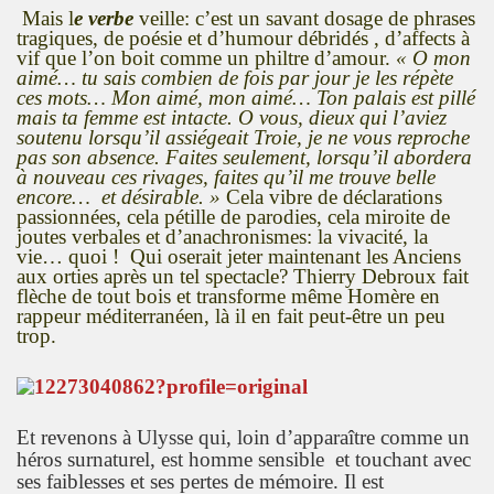
Mais l
e verbe
veille: c’est un savant dosage de phrases
tragiques, de poésie et d’humour débridés , d’affects à
vif que l’on boit comme un philtre d’amour.
« O mon
aimé… tu sais combien de fois par jour je les répète
ces mots… Mon aimé, mon aimé… Ton palais est pillé
mais ta femme est intacte. O vous, dieux qui l’aviez
soutenu lorsqu’il assiégeait Troie, je ne vous reproche
pas son absence. Faites seulement, lorsqu’il abordera
à nouveau ces rivages, faites qu’il me trouve belle
encore… et désirable. »
Cela vibre de déclarations
passionnées, cela pétille de parodies, cela miroite de
joutes verbales et d’anachronismes: la vivacité, la
vie… quoi ! Qui oserait jeter maintenant les Anciens
aux orties après un tel spectacle? Thierry Debroux fait
flèche de tout bois et transforme même Homère en
rappeur méditerranéen, là il en fait peut-être un peu
trop.
Et revenons à Ulysse qui, loin d’apparaître comme un
héros surnaturel, est homme sensible et touchant avec
ses faiblesses et ses pertes de mémoire. Il est