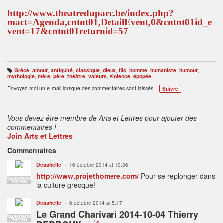
http://www.theatreduparc.be/index.php?
mact=Agenda,cntnt01,DetailEvent,0&cntnt01id_e
vent=17&cntnt01returnid=57
Grèce
,
amour
,
antiquité
,
classique
,
dieux
,
fils
,
homme
,
humaniste
,
humour
,
B
mythologie
,
mère
,
père
,
théâtre
,
valeurs
,
violence
,
épopée
ali
s
Envoyez-moi un e-mail lorsque des commentaires sont laissés –
Suivre
e
s
:
Vous devez être membre de Arts et Lettres pour ajouter des
commentaires !
Join Arts et Lettres
Commentaires
Deashelle
16 octobre 2014 at 10:36
http://www.projethomere.com/
Pour se replonger dans
ADMINISTRATEUR
THÉÂTRES
la culture grecque!
Deashelle
6 octobre 2014 at 5:17
Le Grand Charivari 2014-10-04 Thierry
ADMINISTRATEUR
THÉÂTRES