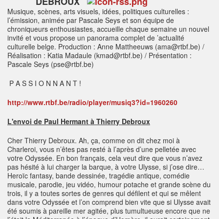
DEBROUX
Musique, scènes, arts visuels, idées, politiques culturelles :
l’émission, animée par Pascale Seys et son équipe de
chroniqueurs enthousiastes, accueille chaque semaine un nouvel
invité et vous propose un panorama complet de ’actualité
culturelle belge. Production : Anne Mattheeuws (ama@rtbf.be) /
Réalisation : Katia Madaule (kmad@rtbf.be) / Présentation :
Pascale Seys (pse@rtbf.be)
P A S S I O N N A N T !
http://www.rtbf.be/radio/player/musiq3?id=1960260
L'envoi de Paul Hermant à Thierry Debroux
Cher Thierry Debroux. Ah, ça, comme on dit chez moi à
Charleroi, vous n’êtes pas resté à l’après d’une pelletée avec
votre Odyssée. En bon français, cela veut dire que vous n’avez
pas hésité à lui charger la barque, à votre Ulysse, si j’ose dire…
Heroïc fantasy, bande dessinée, tragédie antique, comédie
musicale, parodie, jeu vidéo, humour potache et grande scène du
trois, il y a toutes sortes de genres qui défilent et qui se mêlent
dans votre Odyssée et l’on comprend bien vite que si Ulysse avait
été soumis à pareille mer agitée, plus tumultueuse encore que ne