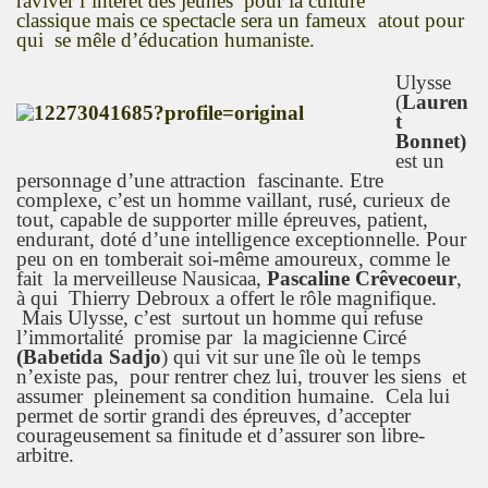
raviver l’intérêt des jeunes pour la culture
classique mais ce spectacle sera un fameux atout pour
qui se mêle d’éducation humaniste.
Ulysse
(
Lauren
t
Bonnet)
est un
personnage d’une attraction fascinante. Etre
complexe, c’est un homme vaillant, rusé, curieux de
tout, capable de supporter mille épreuves, patient,
endurant, doté d’une intelligence exceptionnelle. Pour
peu on en tomberait soi-même amoureux, comme le
fait la merveilleuse Nausicaa,
Pascaline Crêvecoeur
,
à qui Thierry Debroux a offert le rôle magnifique.
Mais Ulysse, c’est surtout un homme qui refuse
l’immortalité promise par la magicienne Circé
(Babetida Sadjo
) qui vit sur une île où le temps
n’existe pas, pour rentrer chez lui, trouver les siens et
assumer pleinement sa condition humaine. Cela lui
permet de sortir grandi des épreuves, d’accepter
courageusement sa finitude et d’assurer son libre-
arbitre.