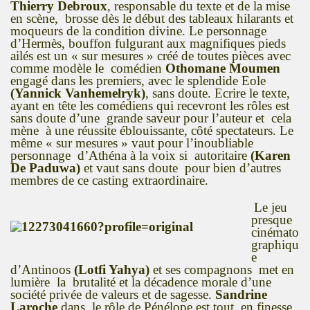
Thierry Debroux
, responsable du texte et de la mise
en scène, brosse dès le début des tableaux hilarants et
moqueurs de la condition divine. Le personnage
d’Hermès, bouffon fulgurant aux magnifiques pieds
ailés est un « sur mesures » créé de toutes pièces avec
comme modèle le comédien
Othomane Moumen
engagé dans les premiers, avec le splendide Eole
(Yannick Vanhemelryk)
, sans doute. Ecrire le texte,
ayant en tête les comédiens qui recevront les rôles est
sans doute d’une grande saveur pour l’auteur et cela
mène à une réussite éblouissante, côté spectateurs. Le
même « sur mesures » vaut pour l’inoubliable
personnage d’Athéna à la voix si autoritaire
(Karen
De Paduwa)
et vaut sans doute pour bien d’autres
membres de ce casting extraordinaire.
Le jeu
presque
cinémato
graphiqu
e
d’Antinoos
(Lotfi Yahya)
et ses compagnons met en
lumière la brutalité et la décadence morale d’une
société privée de valeurs et de sagesse.
Sandrine
Laroche
dans le rôle de Pénélope est tout en finesse,