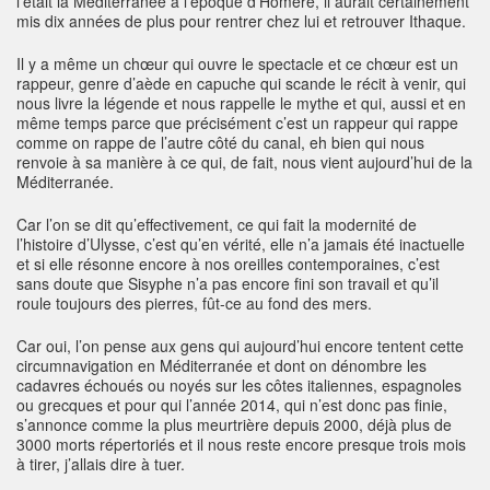
l’était la Méditerranée à l’époque d’Homère, il aurait certainement
mis dix années de plus pour rentrer chez lui et retrouver Ithaque.
Il y a même un chœur qui ouvre le spectacle et ce chœur est un
rappeur, genre d’aède en capuche qui scande le récit à venir, qui
nous livre la légende et nous rappelle le mythe et qui, aussi et en
même temps parce que précisément c’est un rappeur qui rappe
comme on rappe de l’autre côté du canal, eh bien qui nous
renvoie à sa manière à ce qui, de fait, nous vient aujourd’hui de la
Méditerranée.
Car l’on se dit qu’effectivement, ce qui fait la modernité de
l’histoire d’Ulysse, c’est qu’en vérité, elle n’a jamais été inactuelle
et si elle résonne encore à nos oreilles contemporaines, c’est
sans doute que Sisyphe n’a pas encore fini son travail et qu’il
roule toujours des pierres, fût-ce au fond des mers.
Car oui, l’on pense aux gens qui aujourd’hui encore tentent cette
circumnavigation en Méditerranée et dont on dénombre les
cadavres échoués ou noyés sur les côtes italiennes, espagnoles
ou grecques et pour qui l’année 2014, qui n’est donc pas finie,
s’annonce comme la plus meurtrière depuis 2000, déjà plus de
3000 morts répertoriés et il nous reste encore presque trois mois
à tirer, j’allais dire à tuer.