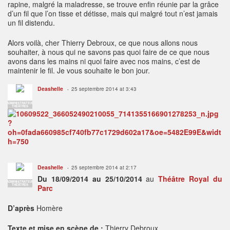
rapine, malgré la maladresse, se trouve enfin réunie par la grâce
d’un fil que l’on tisse et détisse, mais qui malgré tout n’est jamais
un fil distendu.
Alors voilà, cher Thierry Debroux, ce que nous allons nous
souhaiter, à nous qui ne savons pas quoi faire de ce que nous
avons dans les mains ni quoi faire avec nos mains, c’est de
maintenir le fil. Je vous souhaite le bon jour.
Deashelle
25 septembre 2014 at 3:43
ADMINISTRATEUR
THÉÂTRES
Deashelle
25 septembre 2014 at 2:17
Du 18/09/2014 au 25/10/2014
au
Théâtre Royal du
ADMINISTRATEUR
THÉÂTRES
Parc
D’après
Homère
Texte et mise en scène de :
Thierry Debroux