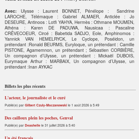
Avec:
Ulysse : Laurent BONNET, Pénélope : Sandrine
LAROCHE, Télémaque : Gabriel ALMAER, Anticlée : Jo
DESEURE, Antinoos : Lotfi YAHYA, Hermès : Othmane MOUMEN,
Athéna : Karen DE PADUWA, Nausicaa : Pascaline
CRÊVECOEUR, Circé : Babetida SADJO, Eole, Amphinomos :
Yannick VAN HEMELRYCK, Le Cyclope, Poséidon, un
prétendant :Ronald BEURMS, Euryloque, un prétendant : Camille
PISTONE, Agamemnon, un prétendant ; Sébastien CORBIÈRE,
Un compagnon d’Ulysse, un prétendant : Mickaël DUBOIS,
Eurymaque Arthur : MARBAIX, Un compagnon d’Ulysse, un
prétendant :Inan AYKAC
Billets les plus récents
L'acteur, le journaliste et le curé
Publié(e) par
Gilbert Czuly-Msczanowski
le 1 août 2026 à 5:49
Des cailloux plein les poches, Genval
Publié(e) par
Deashelle
le 31 juillet 2026 à 5:40
Un été français