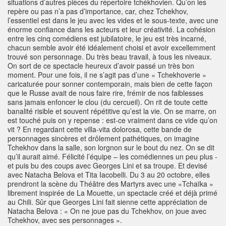
situations d’autres pièces du répertoire tchékhovien. Qu’on les
repère ou pas n’a pas d’importance, car, chez Tchekhov,
l’essentiel est dans le jeu avec les vides et le sous-texte, avec une
énorme confiance dans les acteurs et leur créativité. La cohésion
entre les cinq comédiens est jubilatoire, le jeu est très incarné,
chacun semble avoir été idéalement choisi et avoir excellemment
trouvé son personnage. Du très beau travail, à tous les niveaux.
On sort de ce spectacle heureux d’avoir passé un très bon
moment. Pour une fois, il ne s’agit pas d’une « Tchekhoverie »
caricaturée pour sonner contemporain, mais bien de cette façon
que le Russe avait de nous faire rire, frémir de nos faiblesses
sans jamais enfoncer le clou (du cercueil). On rit de toute cette
banalité risible et souvent répétitive qu’est la vie. On se marre, on
est touché puis on y repense : est-ce vraiment dans ce vide qu’on
vit ? En regardant cette villa-vita dolorosa, cette bande de
personnages sincères et drôlement pathétiques, on imagine
Tchekhov dans la salle, son lorgnon sur le bout du nez. On se dit
qu’il aurait aimé. Félicité l’équipe – les comédiennes un peu plus -
et puis bu des coups avec Georges Lini et sa troupe. Et devisé
avec Natacha Belova et Tita Iacobelli. Du 3 au 20 octobre, elles
prendront la scène du Théâtre des Martyrs avec une «Tchaïka »
librement inspirée de La Mouette, un spectacle créé et déjà primé
au Chili. Sûr que Georges Lini fait sienne cette appréciation de
Natacha Belova : « On ne joue pas du Tchekhov, on joue avec
Tchekhov, avec ses personnages ».