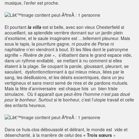
musique, l’enfer est proche.
Et pourtant
la villa
est si belle, avec son vieux Chesterfield si
accueillant, sa splendide verrière donnant sur un jardin plein
d’exotisme, et le saule imaginaire est …tellement pleureur. Mais
sous le tapis, la pourriture gagne, ni poudre de Perse ni
naphtaline n’en viendront à bout. Et les filles dont le patronyme
signifie
« Rivière de joie »
, s’ébattent dans le grand espace vide,
dans un rythme endiablé, se mettant à nu comment si elles
étaient à la plage. Se coupant la parole, gloussant, pleurant, se
saoulant, dysfontionctionnant à qui mieux mieux, liées par le
sang, les désillusions, et les désirs excentriques, dans un jeu
vertigineux et sans merci semé de rires et de pardons mutuels.
Mais la fête d’anniversaire est chaque fois un bien triste
simulacre. Où il apparaît que peut-être
l’homme n’est pas doué
pour le bonheur
. Surtout si le bonheur, c’est l’utopie travail et celle
des enfants heureux.
Dans ce huis-clos déboussolé et délirant, le monde est vide et
désenchanté, à la manière de celui des
« Trois sœurs
»