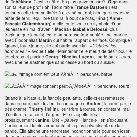
de
Tchékhov
. C’est le nôtre. En plus grave encore?
Olga
dans
son tailleur de prof ( ah! l’admirable
France Bastoen
!) est
toujours cette femme fidèle à elle-même, qui, bien que névrosée,
tente de tenir l’équilibre familial à bout de bras,
Irina
( Anne-
Pascale Clairembourg)
à elle toute seule un symbole d’une
jeunesse en mal d’avenir,
Macha
(
Isabelle Defossé,
plus
tragique que jamais), cette amoureuse tourmentée, mal mariée
avec Fiodor alias
Martin
qui habite l’appart d’en face. Compliqué !
Quand, toute jeune, elle est partie avec lui,
«C’étaient les
hormones ! »
avoue-t-elle. Maintenant elle meurt de désir pour le
ténébreux et placide
Georg
(
Nicolas Luçon
), marié par ailleurs,
avec une neurasthénique sans cesse au bord du suicide.
Quand à la Natalia, la fiancée pétulante, celle-ci est ramassée
dans un parc, puis devient la compagne d’
Andreï
( incarné par le
très charnel
Thierry Hellin
), leur frère à toutes, en constant mal
d’écriture, et à court d’argent. Elle s’appelle très
prosaïquement
Janine
. Une
« pauvre »
lance-t-il en s’excusant.
Certainement la plus craquante et la plus galvanisante de la
bande. Elle affiche une tendresse inconditionnelle pour son loser
de mari, pour ses adorables enfants à la santé fragile, pour cette