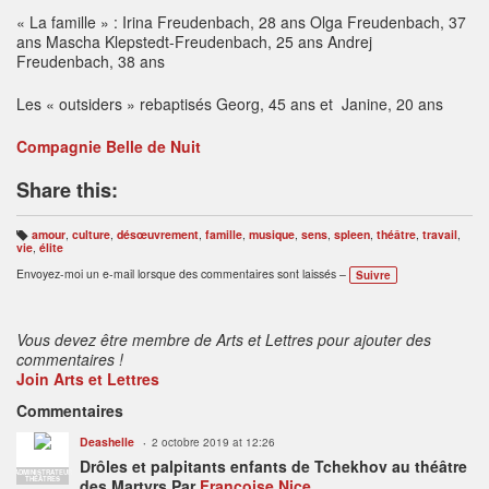
« La famille » : Irina Freudenbach, 28 ans Olga Freudenbach, 37
ans Mascha Klepstedt-Freudenbach, 25 ans Andrej
Freudenbach, 38 ans
Les « outsiders » rebaptisés Georg, 45 ans et Janine, 20 ans
Compagnie Belle de Nuit
Share this:
amour
,
culture
,
désœuvrement
,
famille
,
musique
,
sens
,
spleen
,
théâtre
,
travail
,
B
vie
,
élite
ali
s
Envoyez-moi un e-mail lorsque des commentaires sont laissés –
Suivre
e
s
:
Vous devez être membre de Arts et Lettres pour ajouter des
commentaires !
Join Arts et Lettres
Commentaires
Deashelle
2 octobre 2019 at 12:26
Drôles et palpitants enfants de Tchekhov au théâtre
ADMINISTRATEUR
THÉÂTRES
des Martyrs Par
Françoise Nice