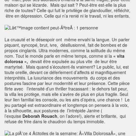
maison qui se lézarde. Mais qui sait ? Peut-être est-elle la plus
riche de toutes? Celle qui fuit le privilège de glandouiller, réfléchir,
être en dépression. Celle qui n’a renié ni le travail, ni les enfants.
La cruauté et le désespoir ont même envahi la langue. Un parler
piquant, syncopé, brut, ivre, désillusionné, fait de bombes et de
propos cinglants. Ultra modernes, comme la solitude du même
nom. Tout le monde parle en même temps, comme si la
« vita
dolorosa »,
devait être expulsée au plus vite de leur être
martyrisé. Mais quand s’écoutent-ils vraiment? Le public, lui, est
toute oreille, devant ce déferlement d’affects si magnifiquement
interprétés. La luxuriance des mouvements du corps et des
postures fascine par leur modernité et leur présence. Cette pièce
flirte avec l’intensité d’un thriller fracassant : le dehors fait peur,
la villa les protège, mais elle s’avère de plus en plus fragile. Seul
leur lien familial les console, ou les airs d’opéra, une chance ! Le
jeu partagé est extraordinaire et longtemps on pensera à la voix,
à la silhouette, aux postures de l’intrépide Janine (
l’exquise
Deborah Rouach
, on l’adore!), alerte et brillante, qui
refuse de frire dans le chaudron du temps immobile.