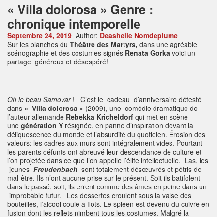
« Villa dolorosa » Genre :
chronique intemporelle
Septembre 24, 2019
Author:
Deashelle Nomdeplume
Sur les planches du
Théâtre des Martyrs,
dans une agréable
scénographie et des costumes signés
Renata Gorka
voici un
partage généreux et désespéré!
Oh le beau Samovar
! C’est le cadeau d’anniversaire détesté
dans
« Villa dolorosa »
(2009), une comédie dramatique de
l’auteur allemande
Rebekka Kricheldorf
qui met en scène
une
génération Y
résignée, en panne d’inspiration devant la
déliquescence du monde et l’absurdité du quotidien. Érosion des
valeurs: les cadres aux murs sont intégralement vides. Pourtant
les parents défunts ont abreuvé leur descendance de culture et
l’on projetée dans ce que l’on appelle l’élite intellectuelle. Las, les
jeunes
Freudenbach
sont totalement désœuvrés et pétris de
mal-être. Ils n’ont aucune prise sur le présent. Soit ils batifolent
dans le passé, soit, ils errent comme des âmes en peine dans un
improbable futur. Les dessertes croulent sous la valse des
bouteilles, l’alcool coule à flots. Le spleen est devenu du cuivre en
fusion dont les reflets nimbent tous les costumes. Malgré la