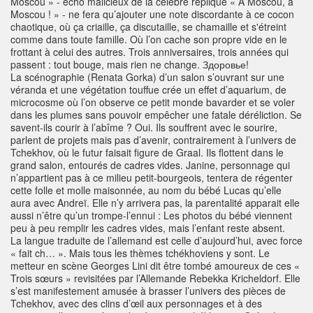
Moscou » - écho malicieux de la célèbre réplique « A Moscou, à
Moscou ! » - ne fera qu’ajouter une note discordante à ce cocon
chaotique, où ça criaille, ça discutaille, se chamaille et s'étreint
comme dans toute famille. Où l’on cache son propre vide en le
frottant à celui des autres. Trois anniversaires, trois années qui
passent : tout bouge, mais rien ne change. Здоровье!
La scénographie (Renata Gorka) d’un salon s’ouvrant sur une
véranda et une végétation touffue crée un effet d’aquarium, de
microcosme où l’on observe ce petit monde bavarder et se voler
dans les plumes sans pouvoir empêcher une fatale déréliction. Se
savent-ils courir à l’abîme ? Oui. Ils souffrent avec le sourire,
parlent de projets mais pas d’avenir, contrairement à l’univers de
Tchekhov, où le futur faisait figure de Graal. Ils flottent dans le
grand salon, entourés de cadres vides. Janine, personnage qui
n’appartient pas à ce milieu petit-bourgeois, tentera de régenter
cette folle et molle maisonnée, au nom du bébé Lucas qu’elle
aura avec Andreï. Elle n’y arrivera pas, la parentalité apparait elle
aussi n’être qu’un trompe-l’ennui : Les photos du bébé viennent
peu à peu remplir les cadres vides, mais l’enfant reste absent.
La langue traduite de l’allemand est celle d’aujourd’hui, avec force
« fait ch… ». Mais tous les thèmes tchékhoviens y sont. Le
metteur en scène Georges Lini dit être tombé amoureux de ces «
Trois sœurs » revisitées par l’Allemande Rebekka Kricheldorf. Elle
s’est manifestement amusée à brasser l’univers des pièces de
Tchekhov, avec des clins d’œil aux personnages et à des