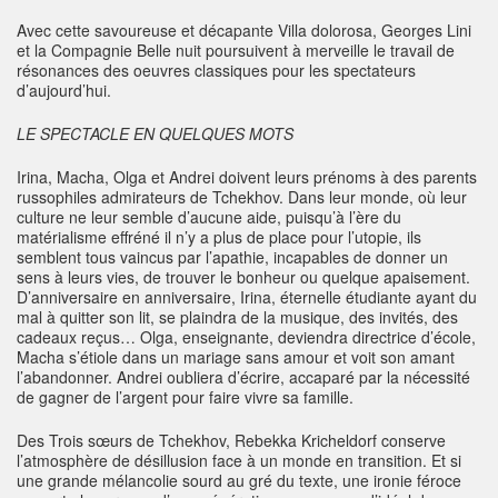
Avec cette savoureuse et décapante Villa dolorosa, Georges Lini
et la Compagnie Belle nuit poursuivent à merveille le travail de
résonances des oeuvres classiques pour les spectateurs
d’aujourd’hui.
LE SPECTACLE EN QUELQUES MOTS
Irina, Macha, Olga et Andrei doivent leurs prénoms à des parents
russophiles admirateurs de Tchekhov. Dans leur monde, où leur
culture ne leur semble d’aucune aide, puisqu’à l’ère du
matérialisme effréné il n’y a plus de place pour l’utopie, ils
semblent tous vaincus par l’apathie, incapables de donner un
sens à leurs vies, de trouver le bonheur ou quelque apaisement.
D’anniversaire en anniversaire, Irina, éternelle étudiante ayant du
mal à quitter son lit, se plaindra de la musique, des invités, des
cadeaux reçus… Olga, enseignante, deviendra directrice d’école,
Macha s’étiole dans un mariage sans amour et voit son amant
l’abandonner. Andrei oubliera d’écrire, accaparé par la nécessité
de gagner de l’argent pour faire vivre sa famille.
Des Trois sœurs de Tchekhov, Rebekka Kricheldorf conserve
l’atmosphère de désillusion face à un monde en transition. Et si
une grande mélancolie sourd au gré du texte, une ironie féroce