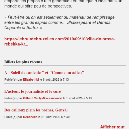
emporte les propos d’une génération en manque d’idéal dans un
monde qui offre peu de perspectives.
«
Peut-être qu’on est seulement du matériau de remplissage
entre les grands esprits comme… Shakespeare et Derrida,
Copernic et Sartre.
»
https://lebruitdebruxelles.com/2019/09/10/villa-dolorosa-
rebekka-kr...
Billets les plus récents
A "Soleil de canicule " et "Comme un adieu"
Publié(e) par
ElizabethM
le 6 août 2026 à 7:13
L'acteur, le journaliste et le curé
Publié(e) par
Gilbert Czuly-Msczanowski
le 1 août 2026 à 5:49
Des cailloux plein les poches, Genval
Publié(e) par
Deashelle
le 31 juillet 2026 à 5:40
Afficher tout