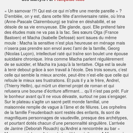
« Un samovar !?! Qui est-ce qui m’offre une merde pareille » ?
D’emblée, on y est, dans cette fête d’anniversaire ratée, où Irina
(Anne-Pascale Clairembourg) se traîne en déshabillé, et se
désole de sa vie ennuyeuse. Elle glande, quoi. Elle prétend faire
des études mais ne va pas à la fac. Ses sœurs Olga (France
Bastoen) et Macha (Isabelle Defossé) sont issues du même
moule : Macha la sensitive n’est plus heureuse en ménage mais
n’osera pas prendre son envol avec l’ami de la famille, Georg
(Nicolas Luçon), intellectuel raté qui traîne son boulet une épouse
suicidaire chronique. Irina comme Macha parlent régulièrement
de se suicider, et Macha ira jusqu’à la tentative. Olga est la seule
à tenir debout grâce à son travail à l’école. Des trois soeurs, c’est
celle qui semble la mieux ancrée, peut-être n’est-elle que celle qui
refoule le mieux ses frustrations. Et puis il y a le frère, Andreï,
(Thierry Hellin), qui mûrit un éternel projet de roman et qui
refusera une bourse d’écriture affirmant… qu’il n’est pas prêt. Fuir
le bonheur avant qu’il ne vous dévaste, surtout ne pas s’engager.
Sur le plateau s’agite un sacré petit monde familial, une
maisonnée remplie de vague à l’âme et de fêlures. Les orphelins
de la famille Freudenbach sont restés des enfants, ils sont de
magnifiques personnages de vaudeville, presque des archétypes,
et pourtant dotés chacun d’une personnalité singulière. L’arrivée
de Janine (Deborah Rouach) qu’Andrei a rencontrée au bar «