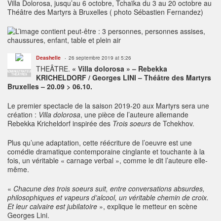
Villa Dolorosa, jusqu’au 6 octobre, Tchaïka du 3 au 20 octobre au
Théâtre des Martyrs à Bruxelles ( photo Sébastien Fernandez)
Deashelle
26 septembre 2019 at 5:26
THEÂTRE.
« Villa dolorosa » – Rebekka
ADMINISTRATEUR
THÉÂTRES
KRICHELDORF / Georges LINI – Théâtre des Martyrs
Bruxelles – 20.09 > 06.10.
Le premier spectacle de la saison 2019-20 aux Martyrs sera une
création :
Villa dolorosa
, une pièce de l’auteure allemande
Rebekka Kricheldorf inspirée des
Trois soeurs
de Tchekhov.
Plus qu’une adaptation, cette réécriture de l’oeuvre est une
comédie dramatique contemporaine cinglante et touchante à la
fois, un véritable « carnage verbal », comme le dit l’auteure elle-
même.
«
Chacune des trois soeurs suit, entre conversations absurdes,
philosophiques et vapeurs d’alcool, un véritable chemin de croix.
Et leur calvaire est jubilatoire
», explique le metteur en scène
Georges Lini.