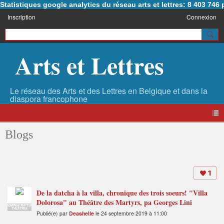
Statistiques google analytics du réseau arts et lettres: 8 403 74
Inscription
Connexion
Arts et Lettres
Blogs
1
De la datcha à la villa, chronique des trois soeurs! "Villa
Dolorosa" au Théâtre des Martyrs, pa Georges Lini
ADMINISTRATEUR
THÉÂTRES
Publié(e) par
Deashelle
le 24 septembre 2019 à 11:00