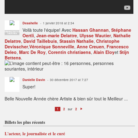
Deashelle
1 janvier 2018 at 2:34
Voilà toute l'équipe!
Avec
Hassan Ghannan
,
Stéphane
ADMINISTRATEUR
THÉÂTRES
Oertli
,
Jean-marie Delattre
,
Ulysse Wautier
,
Nathalie
Delattre
,
David Taillebuis
,
Stassin Nathalie
,
Christophe
Devisscher
,
Véronique Sonneville
,
Anne Creuen
,
Francesco
Deleo
,
Marc De Roy
,
Corentin christiaens
,
Alain Eloy
et
Stijn
Bettens
.
Danielle Davin
30 décembre 2017 at 7:27
Super!
Belle Nouvelle Année chère Artiste & bien sûr tout le Meilleur ...
sur
1
2
2
S
ui
v
Billets les plus récents
a
n
t
L'acteur, le journaliste et le curé