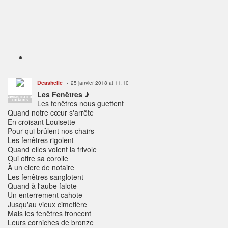
Deashelle
25 janvier 2018 at 11:10
Les Fenêtres ♪
ADMINISTRATEUR
THÉÂTRES
Les fenêtres nous guettent
Quand notre cœur s'arrête
En croisant Louisette
Pour qui brûlent nos chairs
Les fenêtres rigolent
Quand elles voient la frivole
Qui offre sa corolle
À un clerc de notaire
Les fenêtres sanglotent
Quand à l'aube falote
Un enterrement cahote
Jusqu'au vieux cimetière
Mais les fenêtres froncent
Leurs corniches de bronze