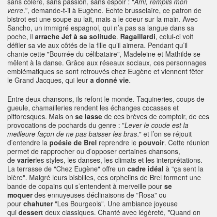
sans colère, sans passion, sans espoir : "
Ami,
remplis mon
verre
.", demande-t-il à Eugène. Echte brusselaire, ce patron de
bistrot est une soupe au lait, mais a le coeur sur la main. Avec
Sancho, un immigré espagnol, qui n’a pas sa langue dans sa
poche, il
arrache Jef à sa solitude
.
Ragaillardi
, celui-ci voit
défiler sa vie aux côtés de la fille qu’il aimera. Pendant qu’il
chante cette "Bourrée du célibataire", Madeleine et Mathilde se
mêlent à la danse. Grâce aux réseaux sociaux, ces personnages
emblématiques se sont retrouvés chez Eugène et viennent fêter
le Grand Jacques, qui leur
a donné vie
.
Entre deux chansons, ils refont le monde. Taquineries, coups de
gueule, chamailleries rendent les échanges cocasses et
pittoresques. Mais on
se lasse
de ces brèves de comptoir, de ces
provocations de pochards du genre : "
Lever le coude est la
meilleure
façon de ne pas baisser les bras
." et l’on se réjouit
d’entendre la
poésie de Brel
reprendre le
pouvoir
. Cette réunion
permet de rapprocher ou d’opposer certaines chansons,
de
varier
les styles, les danses, les climats et les interprétations.
La terrasse de "Chez Eugène" offre un
cadre idéal
à "ça sent la
bière". Malgré leurs bisbilles, ces orphelins de Brel forment une
bande de copains qui s’entendent à merveille pour
se
moquer
des ennuyeuses déclinaisons de "Rosa" ou
pour
chahuter
"Les Bourgeois". Une ambiance joyeuse
qui
dessert
deux classiques. Chanté avec légèreté, "Quand on