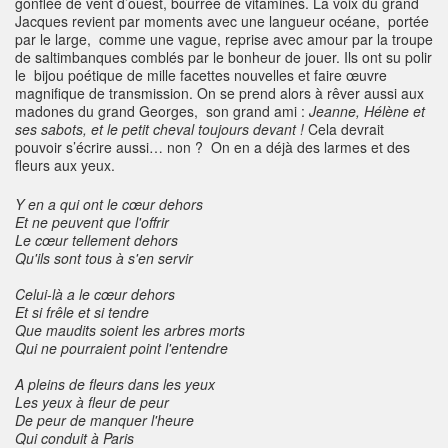
gonflée de vent d’ouest, bourrée de vitamines. La voix du grand
Jacques revient par moments avec une langueur océane, portée
par le large, comme une vague, reprise avec amour par la troupe
de saltimbanques comblés par le bonheur de jouer. Ils ont su polir
le bijou poétique de mille facettes nouvelles et faire œuvre
magnifique de transmission. On se prend alors à rêver aussi aux
madones du grand Georges, son grand ami :
Jeanne, Hélène et
ses sabots, et le petit cheval toujours devant !
Cela devrait
pouvoir s’écrire aussi… non ? On en a déjà des larmes et des
fleurs aux yeux.
Y en a qui ont le cœur dehors
Et ne peuvent que l'offrir
Le cœur tellement dehors
Qu'ils sont tous à s'en servir
Celui-là a le cœur dehors
Et si frêle et si tendre
Que maudits soient les arbres morts
Qui ne pourraient point l'entendre
A pleins de fleurs dans les yeux
Les yeux à fleur de peur
De peur de manquer l'heure
Qui conduit à Paris