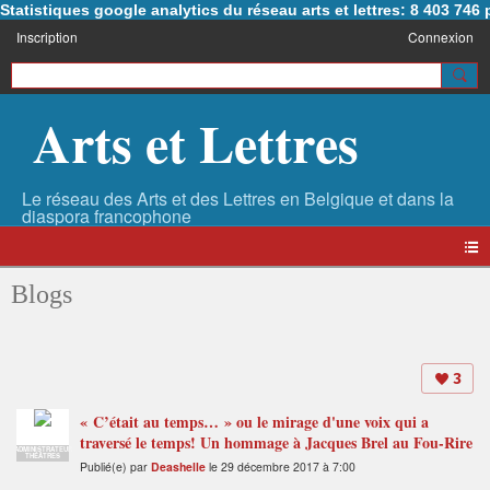
Statistiques google analytics du réseau arts et lettres: 8 403 74
Inscription
Connexion
Arts et Lettres
Blogs
3
« C’était au temps… » ou le mirage d'une voix qui a
traversé le temps! Un hommage à Jacques Brel au Fou-Rire
ADMINISTRATEUR
THÉÂTRES
Publié(e) par
Deashelle
le 29 décembre 2017 à 7:00