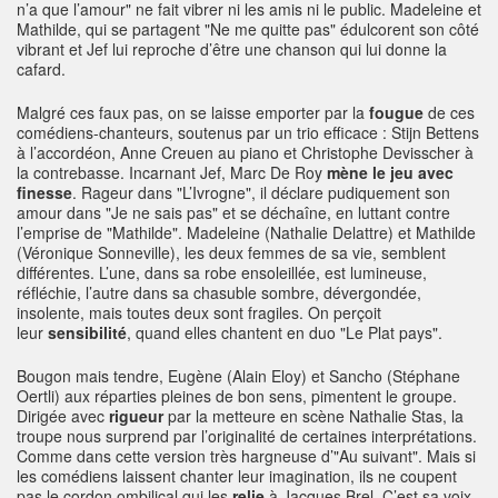
n’a que l’amour" ne fait vibrer ni les amis ni le public. Madeleine et
Mathilde, qui se partagent "Ne me quitte pas" édulcorent son côté
vibrant et Jef lui reproche d’être une chanson qui lui donne la
cafard.
Malgré ces faux pas, on se laisse emporter par la
fougue
de ces
comédiens-chanteurs, soutenus par un trio efficace : Stijn Bettens
à l’accordéon, Anne Creuen au piano et Christophe Devisscher à
la contrebasse. Incarnant Jef, Marc De Roy
mène le
jeu avec
finesse
. Rageur dans "L’Ivrogne", il déclare pudiquement son
amour dans "Je ne sais pas" et se déchaîne, en luttant contre
l’emprise de "Mathilde". Madeleine (Nathalie Delattre) et Mathilde
(Véronique Sonneville), les deux femmes de sa vie, semblent
différentes. L’une, dans sa robe ensoleillée, est lumineuse,
réfléchie, l’autre dans sa chasuble sombre, dévergondée,
insolente, mais toutes deux sont fragiles. On perçoit
leur
sensibilité
, quand elles chantent en duo "Le Plat pays".
Bougon mais tendre, Eugène (Alain Eloy) et Sancho (Stéphane
Oertli) aux réparties pleines de bon sens, pimentent le groupe.
Dirigée avec
rigueur
par la metteure en scène Nathalie Stas, la
troupe nous surprend par l’originalité de certaines interprétations.
Comme dans cette version très hargneuse d’"Au suivant". Mais si
les comédiens laissent chanter leur imagination, ils ne coupent
pas le cordon ombilical qui les
relie
à Jacques Brel. C’est sa voix