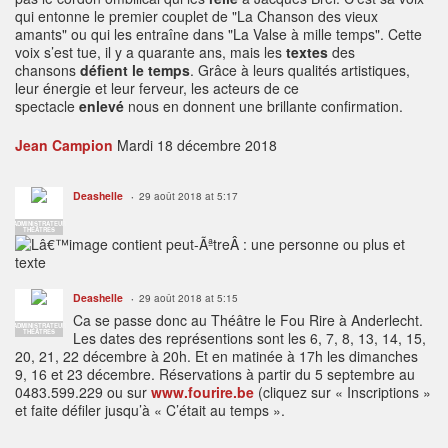
qui entonne le premier couplet de "La Chanson des vieux
amants" ou qui les entraîne dans "La Valse à mille temps". Cette
voix s’est tue, il y a quarante ans, mais les
textes
des
chansons
défient le temps
. Grâce à leurs qualités artistiques,
leur énergie et leur ferveur, les acteurs de ce
spectacle
enlevé
nous en donnent une brillante confirmation.
Jean Campion
Mardi 18 décembre 2018
Deashelle
29 août 2018 at 5:17
ADMINISTRATEUR
THÉÂTRES
Deashelle
29 août 2018 at 5:15
Ca se passe donc au Théâtre le Fou Rire à Anderlecht.
ADMINISTRATEUR
THÉÂTRES
Les dates des représentions sont les 6, 7, 8, 13, 14, 15,
20, 21, 22 décembre à 20h. Et en matinée à 17h les dimanches
9, 16 et 23 décembre. Réservations à partir du 5 septembre au
0483.599.229 ou sur
www.fourire.be
(cliquez sur « Inscriptions »
et faite défiler jusqu’à « C’était au temps ».