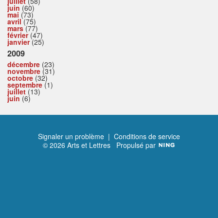
juillet
(58)
juin
(60)
mai
(73)
avril
(75)
mars
(77)
février
(47)
janvier
(25)
2009
décembre
(23)
novembre
(31)
octobre
(32)
septembre
(1)
juillet
(13)
juin
(6)
Signaler un problème
|
Conditions de service
© 2026 Arts et Lettres
Propulsé par