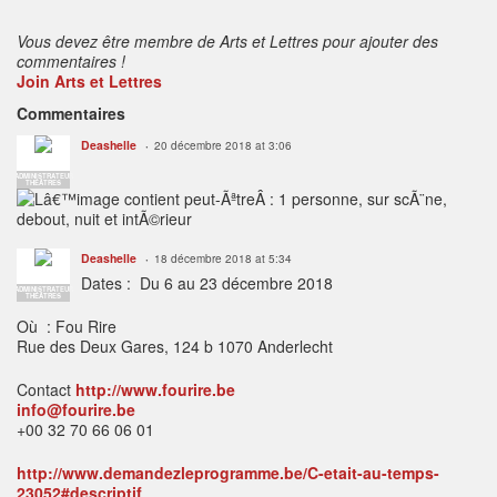
:
Vous devez être membre de Arts et Lettres pour ajouter des
commentaires !
Join Arts et Lettres
Commentaires
Deashelle
20 décembre 2018 at 3:06
ADMINISTRATEUR
THÉÂTRES
Deashelle
18 décembre 2018 at 5:34
Dates : Du 6 au 23 décembre 2018
ADMINISTRATEUR
THÉÂTRES
Où : Fou Rire
Rue des Deux Gares, 124 b 1070 Anderlecht
Contact
http://www.fourire.be
info@fourire.be
+00 32 70 66 06 01
http://www.demandezleprogramme.be/C-etait-au-temps-
23052#descriptif