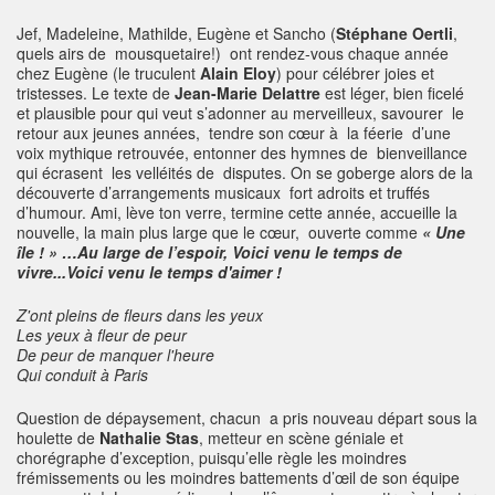
Jef, Madeleine, Mathilde, Eugène et Sancho (
Stéphane Oertli
,
quels airs de mousquetaire!)
ont rendez-vous chaque année
chez Eugène (le truculent
Alain Eloy
) pour célébrer joies et
tristesses. Le texte de
Jean-Marie Delattre
est léger, bien ficelé
et plausible pour qui veut s’adonner au merveilleux, savourer le
retour aux jeunes années, tendre son cœur à la féerie d’une
voix mythique retrouvée, entonner des hymnes de bienveillance
qui écrasent les velléités de disputes. On se goberge alors de la
découverte d’arrangements musicaux fort adroits et truffés
d’humour. Ami, lève ton verre, termine cette année, accueille la
nouvelle, la main plus large que le cœur, ouverte comme
« Une
île ! » …Au large de l’espoir,
Voici venu le temps de
vivre...Voici venu le temps d'aimer !
Z'ont pleins de fleurs dans les yeux
Les yeux à fleur de peur
De peur de manquer l'heure
Qui conduit à Paris
Question de dépaysement, chacun a pris nouveau départ sous la
houlette de
Nathalie Stas
, metteur en scène géniale et
chorégraphe d’exception, puisqu’elle règle les moindres
frémissements ou les moindres battements d’œil de son équipe