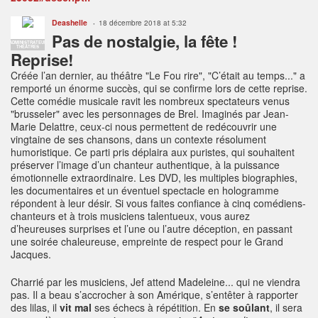
Deashelle
18 décembre 2018 at 5:32
Pas de nostalgie, la fête !
ADMINISTRATEUR
THÉÂTRES
Reprise!
Créée l’an dernier, au théâtre "Le Fou rire", "C’était au temps..." a
remporté un énorme succès, qui se confirme lors de cette reprise.
Cette comédie musicale ravit les nombreux spectateurs venus
"brusseler" avec les personnages de Brel. Imaginés par Jean-
Marie Delattre, ceux-ci nous permettent de redécouvrir une
vingtaine de ses chansons, dans un contexte résolument
humoristique. Ce parti pris déplaira aux puristes, qui souhaitent
préserver l’image d’un chanteur authentique, à la puissance
émotionnelle extraordinaire. Les DVD, les multiples biographies,
les documentaires et un éventuel spectacle en hologramme
répondent à leur désir. Si vous faites confiance à cinq comédiens-
chanteurs et à trois musiciens talentueux, vous aurez
d’heureuses surprises et l’une ou l’autre déception, en passant
une soirée chaleureuse, empreinte de respect pour le Grand
Jacques.
Charrié par les musiciens, Jef attend Madeleine... qui ne viendra
pas. Il a beau s’accrocher à son Amérique, s’entêter à rapporter
des lilas, il
vit mal
ses échecs à répétition. En
se soûlant
, il sera