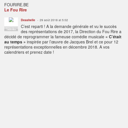
FOURIRE.BE
Le Fou Rire
Deashelle
29 août 2018 at 5:02
C’est reparti ! A la demande générale et vu le succès
ADMINISTRATEUR
THÉÂTRES
des représentations de 2017, la Direction du Fou Rire a
décidé de reprogrammer la fameuse comédie musicale
« C’était
au temps »
inspirée par l’œuvre de Jacques Brel et ce pour 12
représentations exceptionnelles en décembre 2018. A vos
calendriers et prenez date !