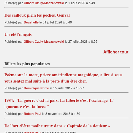
Publié(e) par
Gilbert Czuly-Msczanowski
le 1 août 2026 à 5:49
Des cailloux plein les poches, Genval
Publié(e) par
Deashelle
le 31 juillet 2026 à 5:40
Un été français
Publié(e) par
Gilbert Czuly-Msczanowski
le 27 juillet 2026 à 8:59
Afficher tout
Billets les plus populaires
Poème sur la mort, prière amérindienne magnifique, à lire si vous
vous sentez mal suite à la perte d'un être cher.
Publié(e) par
Dominique Prime
le 15 juillet 2012 à 10:27
1984: "La guerre c'est la paix. La Liberté c'est l'esclavage. L'
ignorance c'est la force."
Publié(e) par
Robert Paul
le 3 novembre 2013 à 1:30
De l’art d’être malheureux dans « Capitale de la douleur »
Publié(e) par
Robert Paul
le 25 août 2012 à 11:30