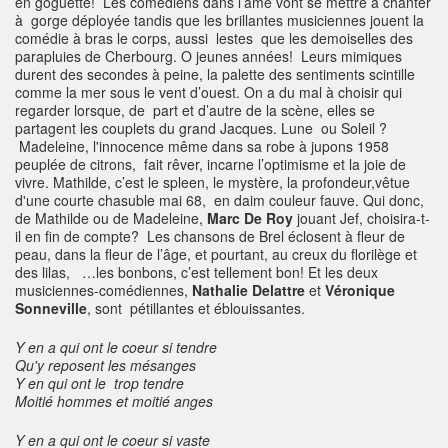
en goguette! Les comédiens dans l’âme vont se mettre à chanter
à gorge déployée tandis que les brillantes musiciennes jouent la
comédie à bras le corps, aussi lestes que les demoiselles des
parapluies de Cherbourg. O jeunes années! Leurs mimiques
durent des secondes à peine, la palette des sentiments scintille
comme la mer sous le vent d’ouest. On a du mal à choisir qui
regarder lorsque, de part et d’autre de la scène, elles se
partagent les couplets du grand Jacques. Lune ou Soleil ?
Madeleine, l'innocence même dans sa robe à jupons 1958
peuplée de citrons, fait rêver, incarne l’optimisme et la joie de
vivre. Mathilde, c’est le spleen, le mystère, la profondeur,vêtue
d'une courte chasuble mai 68, en daim couleur fauve. Qui donc,
de Mathilde ou de Madeleine,
Marc De Roy
jouant Jef, choisira-t-
il en fin de compte? Les chansons de Brel éclosent à fleur de
peau, dans la fleur de l’âge, et pourtant, au creux du florilège et
des lilas, …les bonbons, c’est tellement bon! Et les deux
musiciennes-comédiennes,
Nathalie Delattre
et
Véronique
Sonneville
, sont pétillantes et éblouissantes.
Y en a qui ont le coeur si tendre
Qu'y reposent les mésanges
Y en qui ont le trop tendre
Moitié hommes et moitié anges
Y en a qui ont le coeur si vaste