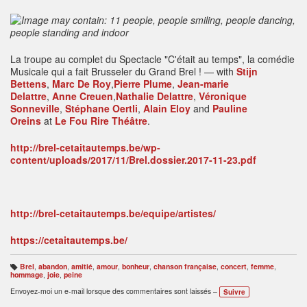
La troupe au complet du Spectacle "C'était au temps", la comédie
Musicale qui a fait Brusseler du Grand Brel !
— with
Stijn
Bettens
,
Marc De Roy
,
Pierre Plume
,
Jean-marie
Delattre
,
Anne Creuen
,
Nathalie Delattre
,
Véronique
Sonneville
,
Stéphane Oertli
,
Alain Eloy
and
Pauline
Oreins
at
Le Fou Rire Théâtre
.
http://brel-cetaitautemps.be/wp-
content/uploads/2017/11/Brel.dossier.2017-11-23.pdf
http://brel-cetaitautemps.be/equipe/artistes/
https://cetaitautemps.be/
Brel
,
abandon
,
amitié
,
amour
,
bonheur
,
chanson française
,
concert
,
femme
,
B
hommage
,
joie
,
peine
ali
s
Envoyez-moi un e-mail lorsque des commentaires sont laissés –
Suivre
e
s