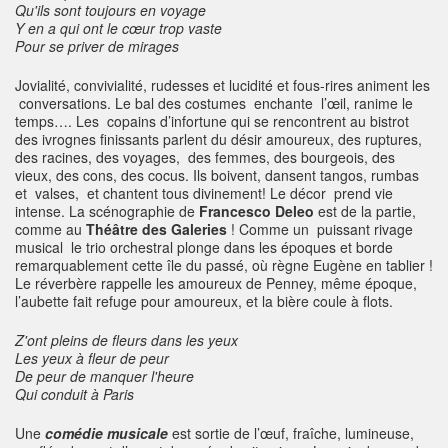
Qu'ils sont toujours en voyage
Y en a qui ont le cœur trop vaste
Pour se priver de mirages
Jovialité, convivialité, rudesses et lucidité et fous-rires animent les
conversations. Le bal des costumes enchante l’œil, ranime le
temps…. Les copains d’infortune qui se rencontrent au bistrot
des ivrognes finissants parlent du désir amoureux, des ruptures,
des racines, des voyages, des femmes, des bourgeois, des
vieux, des cons, des cocus. Ils boivent, dansent tangos, rumbas
et valses, et chantent tous divinement!
Le décor prend vie
intense. La scénographie de
Francesco Deleo
est de la partie,
comme au
Théâtre des Galeries
! Comme un puissant rivage
musical le trio orchestral plonge dans les époques et borde
remarquablement cette île du passé, où règne Eugène en tablier !
Le réverbère rappelle les amoureux de Penney, même époque,
l’aubette fait refuge pour amoureux, et la bière coule à flots.
Z'ont pleins de fleurs dans les yeux
Les yeux à fleur de peur
De peur de manquer l'heure
Qui conduit à Paris
Une
comédie musicale
est sortie de l’œuf, fraîche, lumineuse,