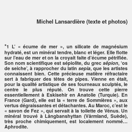
Michel Lansardière (texte et photos)
*
L’ « écume de mer », un silicate de magnésium
1
hydraté, est un minéral tendre, blanc et léger. Elle flotte
sur l’eau de mer et on la croyait faite d’écume pétrifiée.
Son nom scientifique est sépiolite, du grec
sêpion
, ‘os
de seiche’, à rapprocher du latin
sepia
, que les artistes
connaissent bien. Cette précieuse matière réfractaire
sert à fabriquer des têtes de pipes. Vienne en était,
pour la qualité artistique de ses fourneaux sculptés, le
centre le plus réputé. On trouve cette pierre
essentiellement à Eskisehir en Anatolie (Turquie). En
France (Gard), elle est la « terre de Sommières », aux
vertus dégraissantes et détachantes. Au Maroc, c’est le
« savon de Fez », qui servait à la toilette de Vénus. Un
minéral trouvé à Långbanshyttan (Vårmland, Suède),
très proche chimiquement, est localement nommé…
Aphrodite.