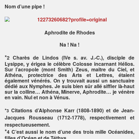
Nom d’une pipe !
Aphrodite de Rhodes
Na ! Na !
*
Charès de Lindos (IVe s. av. J.-C.), disciple de
2
Lysippe, y érigea le célèbre Colosse incarnant Hélios.
Sur l’acropole (mont Smith) Zeus, maître du Ciel, et
Athéna, protectrice des Arts et Lettres, étaient
également vénérés. On y trouvait aussi un sanctuaire
dédié aux Nymphes. Je suis bien sûr allé siffler là-haut
sur la colline… Athéna, Minerve, Aphrodite… je vénère
en vain. Nul et non à Vénus.
*
Citations d’
Alphonse Karr (1808-1890) et de Jean-
3
Jacques Rousseau (1712-1778), respectivement et
respectueusement.
*
C’est aussi le nom d’une des trois mille Océanides,
4
filles d’Océan et de Téthys.