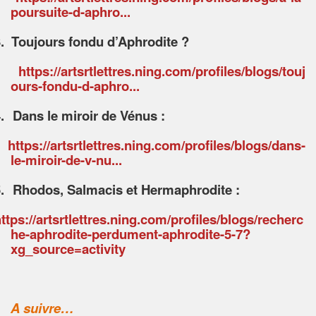
poursuite-d-aphro...
.
Toujours fondu d’Aphrodite ?
https://artsrtlettres.ning.com/profiles/blogs/touj
ours-fondu-d-aphro...
.
Dans le miroir de Vénus :
https://artsrtlettres.ning.com/profiles/blogs/dans-
le-miroir-de-v-nu...
.
Rhodos, Salmacis et Hermaphrodite :
ttps://artsrtlettres.ning.com/profiles/blogs/recherc
he-aphrodite-perdument-aphrodite-5-7?
xg_source=activity
A suivre…