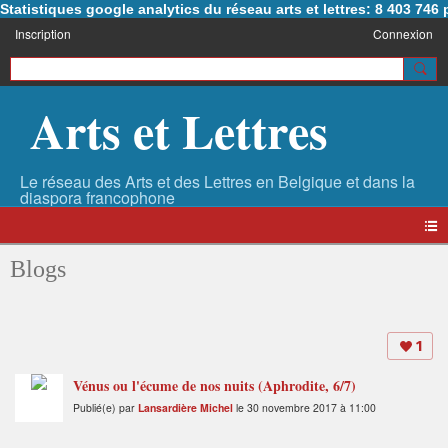
Statistiques google analytics du réseau arts et lettres: 8 403 74
Inscription
Connexion
Arts et Lettres
Blogs
1
Vénus ou l'écume de nos nuits (Aphrodite, 6/7)
Publié(e) par
Lansardière Michel
le 30 novembre 2017 à 11:00