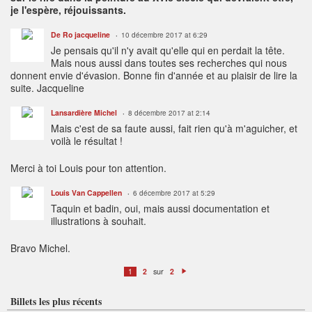
je l'espère, réjouissants.
De Ro jacqueline
10 décembre 2017 at 6:29
Je pensais qu'il n'y avait qu'elle qui en perdait la tête.
Mais nous aussi dans toutes ses recherches qui nous
donnent envie d'évasion. Bonne fin d'année et au plaisir de lire la
suite. Jacqueline
Lansardière Michel
8 décembre 2017 at 2:14
Mais c'est de sa faute aussi, fait rien qu'à m'aguicher, et
voilà le résultat !
Merci à toi Louis pour ton attention.
Louis Van Cappellen
6 décembre 2017 at 5:29
Taquin et badin, oui, mais aussi documentation et
illustrations à souhait.
Bravo Michel.
sur
1
2
2
S
ui
v
Billets les plus récents
a
n