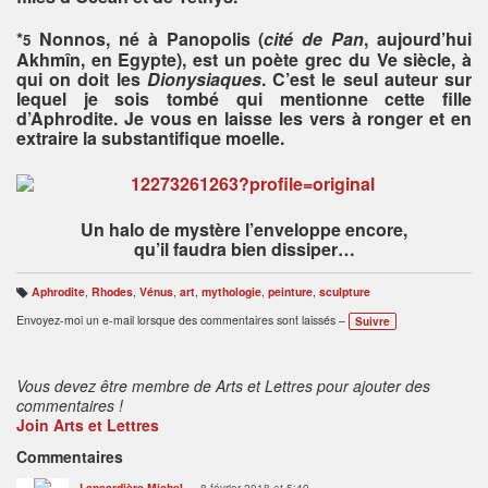
*
Nonnos, né à Panopolis (
cité de Pan
, aujourd’hui
5
Akhmîn, en Egypte), est un poète grec du Ve siècle, à
qui on doit les
Dionysiaques
. C’est le seul auteur sur
lequel je sois tombé qui mentionne cette fille
d’Aphrodite. Je vous en laisse les vers à ronger et en
extraire la substantifique moelle.
Un halo de mystère l’enveloppe encore,
qu’il faudra bien dissiper…
Aphrodite
,
Rhodes
,
Vénus
,
art
,
mythologie
,
peinture
,
sculpture
B
ali
Envoyez-moi un e-mail lorsque des commentaires sont laissés –
Suivre
s
e
s
:
Vous devez être membre de Arts et Lettres pour ajouter des
commentaires !
Join Arts et Lettres
Commentaires
Lansardière Michel
8 février 2018 at 5:49