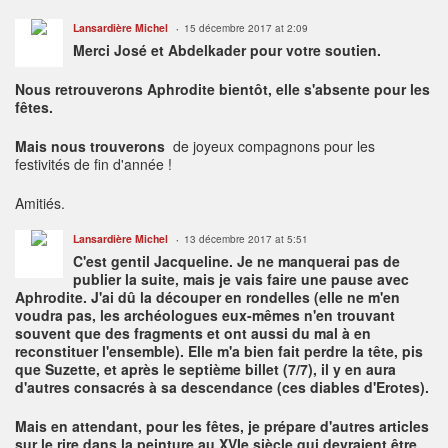
Lansardière Michel
15 décembre 2017 at 2:09
Merci José et Abdelkader pour votre soutien.
Nous retrouverons Aphrodite bientôt, elle s'absente pour les
fêtes.
Mais nous trouverons
de joyeux compagnons pour les
festivités de fin d'année !
Amitiés.
Lansardière Michel
13 décembre 2017 at 5:51
C'est gentil Jacqueline. Je ne manquerai pas de
publier la suite, mais je vais faire une pause avec
Aphrodite. J'ai dû la découper en rondelles (elle ne m'en
voudra pas, les archéologues eux-mêmes n'en trouvant
souvent que des fragments et ont aussi du mal à en
reconstituer l'ensemble). Elle m'a bien fait perdre la tête, pis
que Suzette, et après le septième
billet (7/7), il y en aura
d'autres consacrés à sa descendance (ces diables d'Erotes).
Mais en attendant, pour les fêtes, je prépare d'autres articles
sur le rire dans la peinture au XVIe siècle qui devraient être,