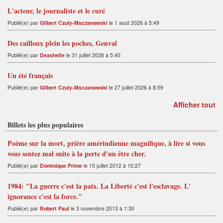
t
L'acteur, le journaliste et le curé
Publié(e) par
Gilbert Czuly-Msczanowski
le 1 août 2026 à 5:49
Des cailloux plein les poches, Genval
Publié(e) par
Deashelle
le 31 juillet 2026 à 5:40
Un été français
Publié(e) par
Gilbert Czuly-Msczanowski
le 27 juillet 2026 à 8:59
Afficher tout
Billets les plus populaires
Poème sur la mort, prière amérindienne magnifique, à lire si vous
vous sentez mal suite à la perte d'un être cher.
Publié(e) par
Dominique Prime
le 15 juillet 2012 à 10:27
1984: "La guerre c'est la paix. La Liberté c'est l'esclavage. L'
ignorance c'est la force."
Publié(e) par
Robert Paul
le 3 novembre 2013 à 1:30