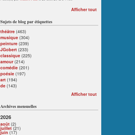
Afficher tout
Sujets de blog par étiquettes
théâtre
(463)
musique
(304)
peinture
(239)
JGobert
(233)
classique
(225)
amour
(214)
comédie
(201)
poésie
(197)
art
(194)
de
(143)
Afficher tout
Archives mensuelles
2026
août
(2)
juillet
(21)
juin
(17)