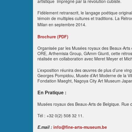
artistique imprégné par la révolution cubiste.
Fidèlement retranscrit, le langage poétique origin
témoin de multiples cultures et traditions.
La Rétro
Milan en septembre 2014.
Brochure (PDF)
Organisée par les Musées royaux des Beaux-Arts d
ORE, Arthemisia Group, GAmm Giunti, cette rétrosp
réalisée en collaboration avec Meret Meyer et Mic
L’exposition réunira des œuvres de plus d’une ving
Georges Pompidou, Musée d’Art Moderne de la Vil
Fondation Maeght, Nagoya City Art Museum Japan,
En Pratique :
Musées royaux des Beaux-Arts de Belgique.
Rue d
Tél :
+32 0(2) 508 32 11.
E.mail :
info@fine-arts-museum.be