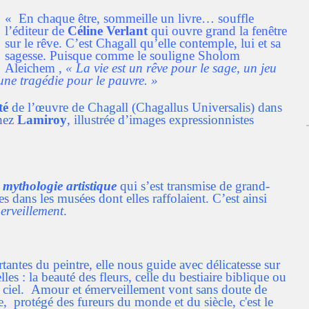
« En chaque être, sommeille un livre… souffle
l’éditeur de
Céline Verlant
qui ouvre grand la fenêtre
sur le rêve. C’est Chagall qu’elle contemple, lui et sa
sagesse. Puisque comme le souligne Sholom
Aleichem ,
«
La vie est un rêve pour le sage, un jeu
une tragédie pour le pauvre. »
té
de l’œuvre de Chagall (Chagallus Universalis) dans
chez
Lamiroy
, illustrée d’images expressionnistes
 mythologie artistique
qui s’est transmise de grand-
es dans les musées dont elles raffolaient. C’est ainsi
merveillement
.
tantes du peintre, elle nous guide avec délicatesse sur
lles : la beauté des fleurs, celle du bestiaire biblique ou
u ciel. Amour et émerveillement vont sans doute de
 protégé des fureurs du monde et du siècle, c'est le