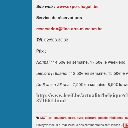
Site web :
www.expo-chagall.be
Service de réservations
reservation@fine-arts-museum.be
Tél.
02/508.33.33
Prix :
Normal :
14,50€ en semaine, 17,50€ le week-end
Seniors (+65ans) :
12,50€ en semaine, 15,50€ le 
De 6 ans à 26 ans :
7,50€ en semaine, 8,50€ le w
http://www.levif.be/actualite/belgique/
371661.html
MOT
,
art
,
couleurs
,
expo
,
livre
,
peinture
,
poésie
,
résilience
,
s
B
ali
Envoyez-moi un e-mail lorsque des commentaires sont laissés –
S
s