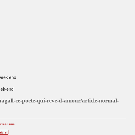
week-end
eek-end
chagall-ce-poete-qui-reve-d-amour/article-normal-
urréalisme
uivre