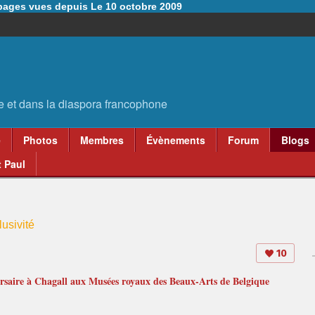
6 pages vues depuis Le 10 octobre 2009
e
Photos
Membres
Évènements
Forum
Blogs
 Paul
usivité
10
rsaire à Chagall aux Musées royaux des Beaux-Arts de Belgique