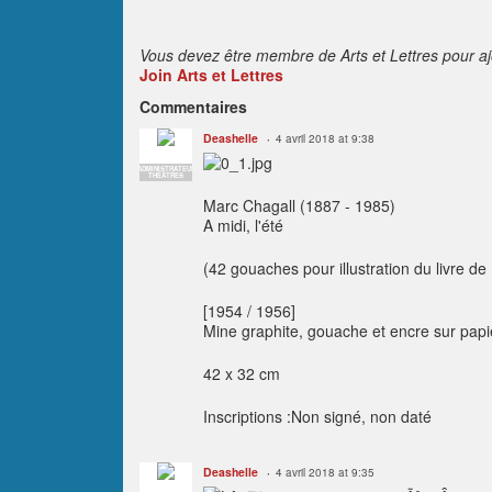
e
s
:
Vous devez être membre de Arts et Lettres pour a
Join Arts et Lettres
Commentaires
Deashelle
4 avril 2018 at 9:38
ADMINISTRATEUR
THÉÂTRES
Marc Chagall
(1887 - 1985)
A midi, l'été
(42 gouaches pour illustration du livre d
[1954 / 1956]
Mine graphite, gouache et encre sur papi
42 x 32 cm
Inscriptions :Non signé, non daté
Deashelle
4 avril 2018 at 9:35