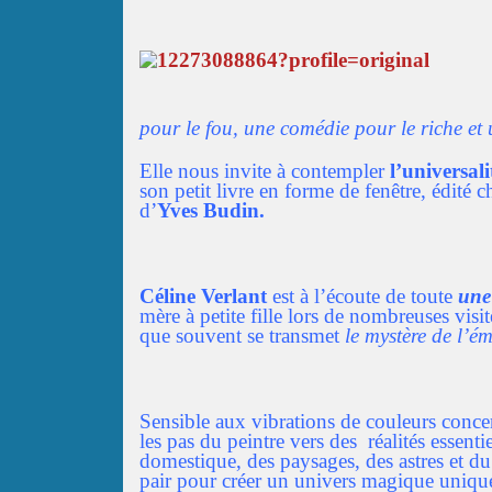
pour le fou, une comédie pour le riche et 
Elle nous invite à contempler
l’universali
son petit livre en forme de fenêtre, édité 
d’
Yves Budin.
Céline Verlant
est à l’écoute de toute
une
mère à petite fille lors de nombreuses visit
que souvent se transmet
le mystère de l’é
Sensible aux vibrations de couleurs concer
les pas du peintre vers des réalités essentie
domestique, des paysages, des astres et d
pair pour créer un univers magique unique,