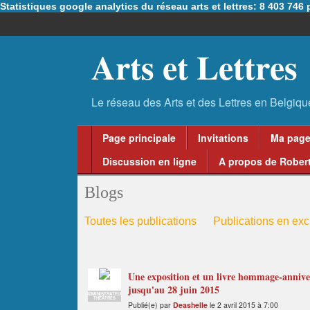
Statistiques google analytics du réseau arts et lettres: 8 403 74
Arts et Lettres
Page principale
Invitations
Ma pag
Discussion en ligne
A propos de Robert
Blogs
Toutes les publications
Publications en excl
Une exposition et un livre hommage-annive
jusqu'au 28 juin 2015
ADMINISTRATEUR
THÉÂTRES
Publié(e) par
Deashelle
le 2 avril 2015 à 7:00