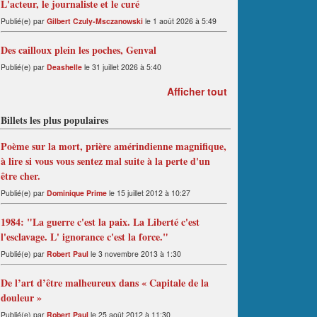
L'acteur, le journaliste et le curé
Publié(e) par
Gilbert Czuly-Msczanowski
le 1 août 2026 à 5:49
Des cailloux plein les poches, Genval
Publié(e) par
Deashelle
le 31 juillet 2026 à 5:40
Afficher tout
Billets les plus populaires
Poème sur la mort, prière amérindienne magnifique,
à lire si vous vous sentez mal suite à la perte d'un
être cher.
Publié(e) par
Dominique Prime
le 15 juillet 2012 à 10:27
1984: "La guerre c'est la paix. La Liberté c'est
l'esclavage. L' ignorance c'est la force."
Publié(e) par
Robert Paul
le 3 novembre 2013 à 1:30
De l’art d’être malheureux dans « Capitale de la
douleur »
Publié(e) par
Robert Paul
le 25 août 2012 à 11:30