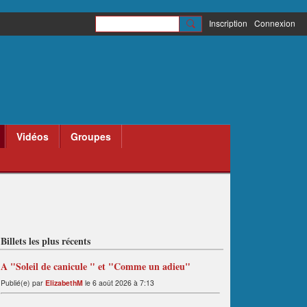
Inscription
Connexion
Vidéos
Groupes
Billets les plus récents
A "Soleil de canicule " et "Comme un adieu"
Publié(e) par
ElizabethM
le 6 août 2026 à 7:13