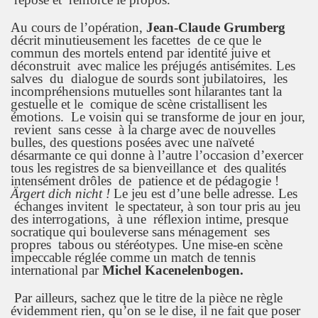
Au cours de l’opération,
Jean-Claude Grumberg
décrit minutieusement les facettes de ce que le
commun des mortels entend par identité juive et
déconstruit avec malice les préjugés antisémites. Les
salves du dialogue de sourds sont jubilatoires, les
incompréhensions mutuelles sont hilarantes tant la
gestuelle et le comique de scène cristallisent les
émotions. Le voisin qui se transforme de jour en jour,
revient sans cesse à la charge avec de nouvelles
bulles, des questions posées avec une naïveté
désarmante ce qui donne à l’autre l’occasion d’exercer
tous les registres de sa bienveillance et des qualités
intensément drôles de patience et de pédagogie !
Ärgert dich nicht !
Le jeu est d’une belle adresse. Les
échanges invitent le spectateur, à son tour pris au jeu
des interrogations, à une réflexion intime, presque
socratique qui bouleverse sans ménagement ses
propres tabous ou stéréotypes. Une mise-en scène
impeccable réglée comme un match de tennis
international par
Michel Kacenelenbogen.
Par ailleurs, sachez que le titre de la pièce ne règle
évidemment rien, qu’on se le dise, il ne fait que poser