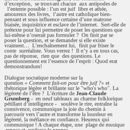
d’exception, se trouvant chacun aux antipodes de
l’entente possible : l’un est juif libre et athée,
amoureux des livres, l’autre est catholique bien-
pensant et sous influence certaine d’une matrone
biaisée, inquisitrice et esclave de l’internet. Sert-elle de
prétexte pour lui permettre de poser les questions que
lui-même n’oserait pas formuler ? On finit par se
poser la question, et se demander si elle existe
vraiment… L’enchaînement lui, finit par friser le
conte surréaliste. Vous verrez ! Il n’y a en tous cas,
pas de réponse, rien que des questions. Le
questionnement est l’essence de l’esprit : Quod erat
demonstrandum!
Dialogue socratique moderne sur la
question
« Comment fait-on pour être juif ?»
et
rhétorique légère et brillante sur le "who's who". La
légèreté de l’être ?
L’écriture de
Jean-Claude
Grumberg
- en neuf tableaux au charme folklorique
pétillant d’intelligence - soulève le rire, entraîne la
connivence, communique la joie du chemin à
parcourir vers l’autre et transforme la lourdeur en
légèreté, la méfiance en confiance. Heureux qui
communique ! A chaque étape, une plage de musique
repose et renforce le propos.