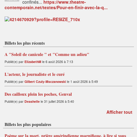
confinés...
https://www.theatre-
contemporain.net/textes/Pour-en-finir-avec-la-q...
Billets les plus récents
A "Soleil de canicule " et "Comme un adieu"
Publié(e) par
ElizabethM
le 6 août 2026 à 7:13
L'acteur, le journaliste et le curé
Publié(e) par
Gilbert Czuly-Msczanowski
le 1 août 2026 à 5:49
Des cailloux plein les poches, Genval
Publié(e) par
Deashelle
le 31 juillet 2026 à 5:40
Afficher tout
Billets les plus populaires
Poème sur la mort, prière amérindienne magnifique, à lire si vous