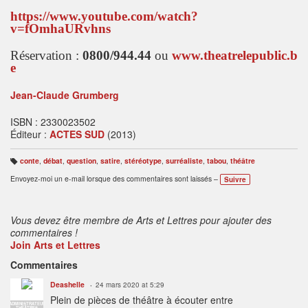
https://www.youtube.com/watch?
v=fOmhaURvhns
Réservation :
0800/944.44
ou
www.theatrelepublic.b
e
Jean-Claude
Grumberg
ISBN : 2330023502
Éditeur :
ACTES SUD
(2013)
conte
,
débat
,
question
,
satire
,
stéréotype
,
surréaliste
,
tabou
,
théâtre
B
ali
Envoyez-moi un e-mail lorsque des commentaires sont laissés –
Suivre
s
e
s
:
Vous devez être membre de Arts et Lettres pour ajouter des
commentaires !
Join Arts et Lettres
Commentaires
Deashelle
24 mars 2020 at 5:29
Plein de pièces de théâtre à écouter entre
ADMINISTRATEUR
THÉÂTRES