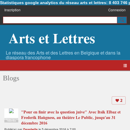
Statistiques google analytics du réseau arts et lettres: 8 403 74
Inscription
Connexion
Arts et Lettres
Blogs
2
"Pour en finir avec la question juive" Avec Itsik Elbaz et
Frederik Haùgness, au théâtre Le Public, jusqu'au 31
ADMINISTRATEUR
THÉÂTRES
décembre 2016
Publié(e) par
Deashelle
le 5 décembre 2016 à 7:00