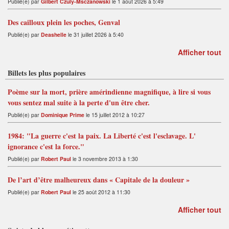
Publié(e) par
Gilbert Czuly-Msczanowski
le 1 août 2026 à 5:49
Des cailloux plein les poches, Genval
Publié(e) par
Deashelle
le 31 juillet 2026 à 5:40
Afficher tout
Billets les plus populaires
Poème sur la mort, prière amérindienne magnifique, à lire si vous
vous sentez mal suite à la perte d'un être cher.
Publié(e) par
Dominique Prime
le 15 juillet 2012 à 10:27
1984: "La guerre c'est la paix. La Liberté c'est l'esclavage. L'
ignorance c'est la force."
Publié(e) par
Robert Paul
le 3 novembre 2013 à 1:30
De l’art d’être malheureux dans « Capitale de la douleur »
Publié(e) par
Robert Paul
le 25 août 2012 à 11:30
Afficher tout