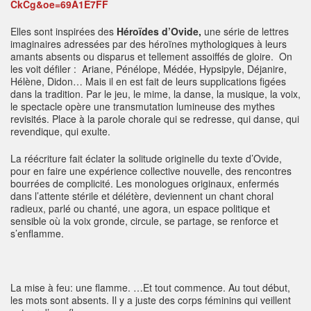
Elles sont inspirées des
Héroïdes d’Ovide,
une série de lettres
imaginaires adressées par des héroïnes mythologiques à leurs
amants absents ou disparus et tellement assoiffés de gloire. On
les voit défiler : Ariane, Pénélope, Médée, Hypsipyle, Déjanire,
Hélène, Didon… Mais il en est fait de leurs supplications figées
dans la tradition. Par le jeu, le mime, la danse, la musique, la voix,
le spectacle opère une transmutation lumineuse des mythes
revisités. Place à la parole chorale qui se redresse, qui danse, qui
revendique, qui exulte.
La réécriture fait éclater la solitude originelle du texte d’Ovide,
pour en faire une expérience collective nouvelle, des rencontres
bourrées de complicité. Les monologues originaux, enfermés
dans l’attente stérile et délétère, deviennent un chant choral
radieux, parlé ou chanté, une agora, un espace politique et
sensible où la voix gronde, circule, se partage, se renforce et
s’enflamme.
La mise à feu: une flamme. …Et tout commence. Au tout début,
les mots sont absents. Il y a juste des corps féminins qui veillent