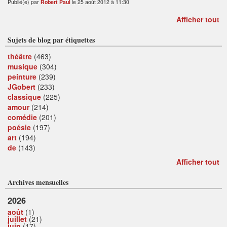
Publié(e) par
Robert Paul
le 25 août 2012 à 11:30
Afficher tout
Sujets de blog par étiquettes
théâtre
(463)
musique
(304)
peinture
(239)
JGobert
(233)
classique
(225)
amour
(214)
comédie
(201)
poésie
(197)
art
(194)
de
(143)
Afficher tout
Archives mensuelles
2026
août
(1)
juillet
(21)
juin
(17)