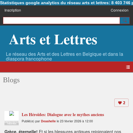
Statistiques google analytics du réseau arts et lettres: 8 403 74
Inscription
Connexion
Arts et Lettres
Blogs
2
Les Héroïdes: Dialogue avec le mythes anciens
Publié(e) par
Deashelle
le 23 février 2026 à 12:00
ADMINISTRATEUR
THÉÂTRES
Grèce, éternelle!
Et si les blessures antiques rejoignaient nos