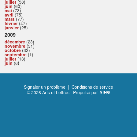
juillet
(58)
juin
(60)
mai
(73)
avril
(75)
mars
(77)
février
(47)
janvier
(25)
2009
décembre
(23)
novembre
(31)
octobre
(32)
septembre
(1)
juillet
(13)
juin
(6)
Signaler un problème
|
Conditions de service
© 2026 Arts et Lettres
Propulsé par