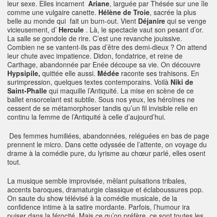
leur sexe. Elles incarnent
Ariane
, larguée par Thésée sur une île
comme une vulgaire canette.
Hélène de Troie
, sacrée la plus
belle au monde qui fait un burn-out. Vient
Déjanire
qui se venge
vicieusement, d’
Hercule
. Là, le spectacle vaut son pesant d’or.
La salle se gondole de rire. C’est une revanche jouissive.
Combien ne se vantent-ils pas d’être des demi-dieux ? On attend
leur chute avec impatience. Didon, fondatrice, et reine de
Carthage, abandonnée par Enée découpe sa vie. On découvre
Hypsipile,
quittée elle aussi.
Médée
raconte ses trahisons. En
surimpression, quelques textes contemporains. Voilà
Niki de
Saint-Phalle
qui maquille l’Antiquité. La mise en scène de ce
ballet ensorcelant est subtile. Sous nos yeux, les héroïnes ne
cessent de se métamorphoser tandis qu’un fil invisible relie en
continu la femme de l’Antiquité à celle d’aujourd’hui.
Des femmes humiliées, abandonnées, reléguées en bas de page
prennent le micro. Dans cette odyssée de l’attente, on voyage du
drame à la comédie pure, du lyrisme au chœur parlé, elles osent
tout.
La musique semble improvisée, mêlant pulsations tribales,
accents baroques, dramaturgie classique et éclaboussures pop.
On saute du show télévisé à la comédie musicale, de la
confidence intime à la satire mordante. Parfois, l’humour ira
puiser dans la férocité. Mais ce qu’on préfère, ce sont toutes les