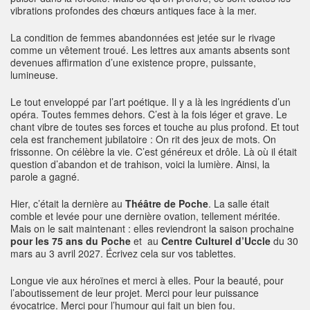
vibrations profondes des chœurs antiques face à la mer.
La condition de femmes abandonnées est jetée sur le rivage
comme un vêtement troué. Les lettres aux amants absents sont
devenues affirmation d’une existence propre, puissante,
lumineuse.
Le tout enveloppé par l’art poétique. Il y a là les ingrédients d’un
opéra. Toutes femmes dehors. C’est à la fois léger et grave. Le
chant vibre de toutes ses forces et touche au plus profond. Et tout
cela est franchement jubilatoire : On rit des jeux de mots. On
frissonne. On célèbre la vie. C’est généreux et drôle. Là où il était
question d’abandon et de trahison, voici la lumière. Ainsi, la
parole a gagné.
Hier, c’était la dernière au
Théâtre de Poche
. La salle était
comble et levée pour une dernière ovation, tellement méritée.
Mais on le sait maintenant : elles reviendront la saison prochaine
pour les 75 ans du Poche
et au
Centre Culturel d’Uccle
du 30
mars au 3 avril 2027. Écrivez cela sur vos tablettes.
Longue vie aux héroïnes et merci à elles. Pour la beauté, pour
l’aboutissement de leur projet. Merci pour leur puissance
évocatrice. Merci pour l’humour qui fait un bien fou.