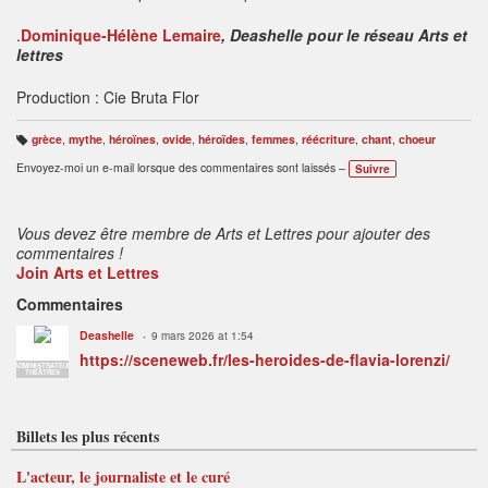
.
Dominique-Hélène Lemaire
, Deashelle pour le réseau Arts et
lettres
Production : Cie Bruta Flor
grèce
,
mythe
,
héroïnes
,
ovide
,
héroïdes
,
femmes
,
réécriture
,
chant
,
choeur
B
ali
Envoyez-moi un e-mail lorsque des commentaires sont laissés –
Suivre
s
e
s
:
Vous devez être membre de Arts et Lettres pour ajouter des
commentaires !
Join Arts et Lettres
Commentaires
Deashelle
9 mars 2026 at 1:54
https://sceneweb.fr/les-heroides-de-flavia-lorenzi/
ADMINISTRATEUR
THÉÂTRES
Billets les plus récents
L'acteur, le journaliste et le curé