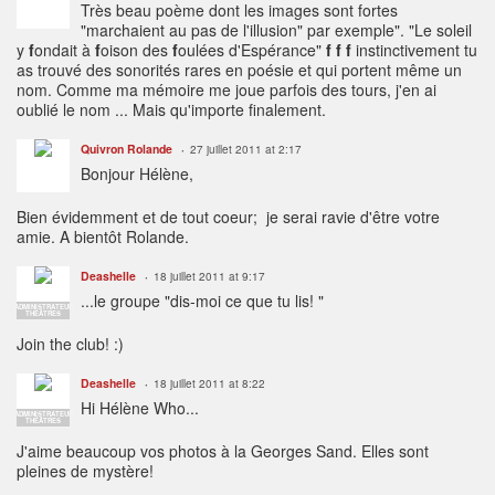
Très beau poème dont les images sont fortes
"marchaient au pas de l'illusion" par exemple". "Le soleil
y
f
ondait à
f
oison des
f
oulées d'Espérance"
f f f
instinctivement tu
as trouvé des sonorités rares en poésie et qui portent même un
nom. Comme ma mémoire me joue parfois des tours, j'en ai
oublié le nom ... Mais qu'importe finalement.
Quivron Rolande
27 juillet 2011 at 2:17
Bonjour Hélène,
Bien évidemment et de tout coeur; je serai ravie d'être votre
amie. A bientôt Rolande.
Deashelle
18 juillet 2011 at 9:17
...le groupe "dis-moi ce que tu lis! "
ADMINISTRATEUR
THÉÂTRES
Join the club! :)
Deashelle
18 juillet 2011 at 8:22
Hi Hélène Who...
ADMINISTRATEUR
THÉÂTRES
J'aime beaucoup vos photos à la Georges Sand. Elles sont
pleines de mystère!