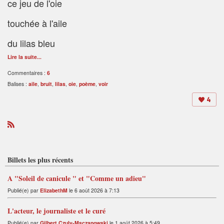
ce jeu de l'oie
touchée à l'aile
du lilas bleu
Lire la suite...
Commentaires :
6
Balises :
aile
,
bruit
,
lilas
,
oie
,
poème
,
voir
4
R
S
S
Billets les plus récents
A "Soleil de canicule " et "Comme un adieu"
Publié(e) par
ElizabethM
le 6 août 2026 à 7:13
L'acteur, le journaliste et le curé
Publié(e) par
Gilbert Czuly-Msczanowski
le 1 août 2026 à 5:49