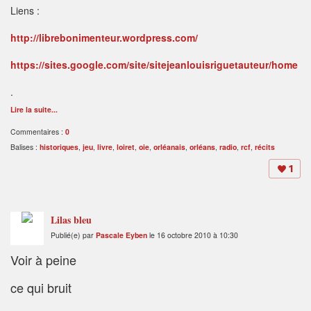
Liens :
http://librebonimenteur.wordpress.com/
https://sites.google.com/site/sitejeanlouisriguetauteur/home
.
Lire la suite...
Commentaires :
0
Balises :
historiques
,
jeu
,
livre
,
loiret
,
oie
,
orléanais
,
orléans
,
radio
,
rcf
,
récits
1
Lilas bleu
Publié(e) par
Pascale Eyben
le 16 octobre 2010 à 10:30
Voir à peine
ce qui bruit