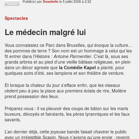
Publié(e) par
Deashelle
le 5 juillet 2026 à 2:32
ADMINISTRATEUR
THÉÂTRES
Spectacles
Le médecin malgré lui
Vous connaissiez ce Parc dans Bruxelles, qui évoque la culture…
des pommes de terre ? Son nom est un hommage à celui qui les
fit entrer dans l’Histoire :
Antoine Parmentier
. C’est là, sous ses
grands arbres et au pied d’une vieille bâtisse religieuse, en plein
dans un décor agreste que
la Comédie Kapel
a planté, pour
quelques soirs d’été, ses lampions et son théâtre de verdure.
Et lorsque la chaleur du jour s’efface enfin, que les oiseaux
cèdent peu à peu la place aux premiers éclats de rire, Molière
prend possession des lieux.
Préparez-vous : il va pleuvoir des coups de bâton sur les maris
buveurs, dévoyés et fainéants, les pères tyranniques et les faux
savants.
L’an dernier déjà, cette joyeuse bande faisait chavirer le public
avec un irrésistible Scapin. Nous n’avions qu’une envie : revenir.