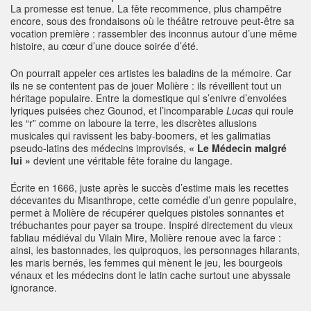
La promesse est tenue. La fête recommence, plus champêtre
encore, sous des frondaisons où le théâtre retrouve peut-être sa
vocation première : rassembler des inconnus autour d’une même
histoire, au cœur d’une douce soirée d’été.
On pourrait appeler ces artistes les baladins de la mémoire. Car
ils ne se contentent pas de jouer Molière : ils réveillent tout un
héritage populaire. Entre la domestique qui s’enivre d’envolées
lyriques puisées chez Gounod, et l’incomparable
Lucas
qui roule
les “r” comme on laboure la terre, les discrètes allusions
musicales qui ravissent les baby-boomers, et les galimatias
pseudo-latins des médecins improvisés,
« Le Médecin malgré
lui »
devient une véritable fête foraine du langage.
Écrite en 1666, juste après le succès d’estime mais les recettes
décevantes du Misanthrope, cette comédie d’un genre populaire,
permet à Molière de récupérer quelques pistoles sonnantes et
trébuchantes pour payer sa troupe. Inspiré directement du vieux
fabliau médiéval du Vilain Mire, Molière renoue avec la farce :
ainsi, les bastonnades, les quiproquos, les personnages hilarants,
les maris bernés, les femmes qui mènent le jeu, les bourgeois
vénaux et les médecins dont le latin cache surtout une abyssale
ignorance.