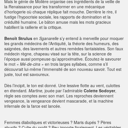
Mais le génie de Molière organise ces ingrédients de la veille de
la Renaissance pour les transformer en une mécanique
d’horlogerie où chaque réplique fait mouche. Derrière le rire, il
fustige l’hypocrisie sociale, les rapports de domination et la
crédulité humaine. Le bâton amuse mais les mots gracieux
habillent la raillerie et la critique.
Benoît Strulus
en
Sganarelle
s’y entend à merveille pour moquer
les grands médecins de l’Antiquité, la théorie des humeurs, des
saignées, des lavements et autres remèdes fantaisistes. Son faux
médecin règne, chapeau vissé sur la tête, sur la science de
l’époque aussi pompeuse qu’approximative. Écoutez-le savourer
le mot
« Mé-de-cins »
en trois larges syllabes, comme s’il
découvrait lui-même l’immensité de son nouveau savoir. Tout est
juste, tout est savoureux.
Dès l’incipit, le ton est donné. Une lessive flotte au vent, culottes
en étendard
. Martine,
jouée par l’admirable
Colette Sodoyer
,
règle ses comptes avec son mari. Les reproches deviennent
vengeance, la vengeance devient mascarade, et la machine
infernale de la farce est lancée.
Femmes diaboliques et victorieuses ? Maris dupés ? Pères
abusifs ? Culte du profit ? Peu importe finalement. Les véritables