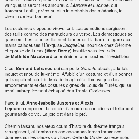
vainqueurs seront les amoureux,
Léandre et Lucinde,
qui
trouveront enfin, grâce au plus improbable des médecins, le
chemin de leur bonheur.
Les costumes d’époque virevoltent. Les comédiens surgissent
des taillis comme des maraudeurs du verbe. Les domestiques se
gaussent. Les femmes tiennent fermement la barre, et gare aux
mains baladeuses ! L’exquise
Jacqueline,
nourrice chez Géronte
et épouse de Lucas
(Marc Deroy)
insuffle sous les traits
de
Mathilde Mazabrard
un entrain et une fraîcheur irrésistibles.
C’est
Bernard Lefrancq
qui campe le
Géronte
absolu, à la fois
inquiet et imbu de lui-même. Affublé d’un costume et d’un bonnet
qui rappellent celui du Malade imaginaire, il convoque des
emportements et des postures dignes de Louis de Funès, qui se
serait subrepticement échappé des Trente Glorieuses.
Face à lui,
Anne-Isabelle Justens et Alexis
Lejeune
composent le couple d’amoureux complices et tellement
gourmands de vie. La joie est dans le pré.
Chemin faisant, nos vieux cours d’histoire du théâtre français
resurgissent, et l’ombre de ces anciennes farces françaises
données sur les places du village. Celle du
Cuvier
par exemple,