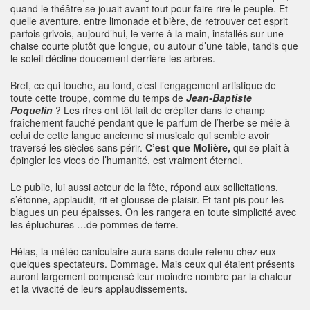
quand le théâtre se jouait avant tout pour faire rire le peuple. Et
quelle aventure, entre limonade et bière, de retrouver cet esprit
parfois grivois, aujourd’hui, le verre à la main, installés sur une
chaise courte plutôt que longue, ou autour d’une table, tandis que
le soleil décline doucement derrière les arbres.
Bref, ce qui touche, au fond, c’est l’engagement artistique de
toute cette troupe, comme du temps de
Jean-Baptiste
Poquelin
? Les rires ont tôt fait de crépiter dans le champ
fraîchement fauché pendant que le parfum de l’herbe se mêle à
celui de cette langue ancienne si musicale qui semble avoir
traversé les siècles sans périr.
C’est que Molière,
qui se plaît à
épingler les vices de l’humanité, est vraiment éternel.
Le public, lui aussi acteur de la fête, répond aux sollicitations,
s’étonne, applaudit, rit et glousse de plaisir. Et tant pis pour les
blagues un peu épaisses. On les rangera en toute simplicité avec
les épluchures …de pommes de terre.
Hélas, la météo caniculaire aura sans doute retenu chez eux
quelques spectateurs. Dommage. Mais ceux qui étaient présents
auront largement compensé leur moindre nombre par la chaleur
et la vivacité de leurs applaudissements.