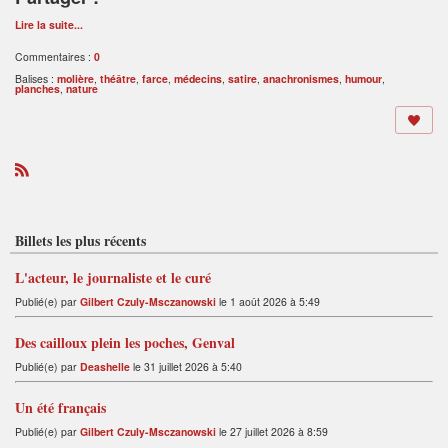
Lire la suite...
Commentaires :
0
Balises :
molière
,
théâtre
,
farce
,
médecins
,
satire
,
anachronismes
,
humour
,
planches
,
nature
R
S
S
Billets les plus récents
L'acteur, le journaliste et le curé
Publié(e) par
Gilbert Czuly-Msczanowski
le 1 août 2026 à 5:49
Des cailloux plein les poches, Genval
Publié(e) par
Deashelle
le 31 juillet 2026 à 5:40
Un été français
Publié(e) par
Gilbert Czuly-Msczanowski
le 27 juillet 2026 à 8:59