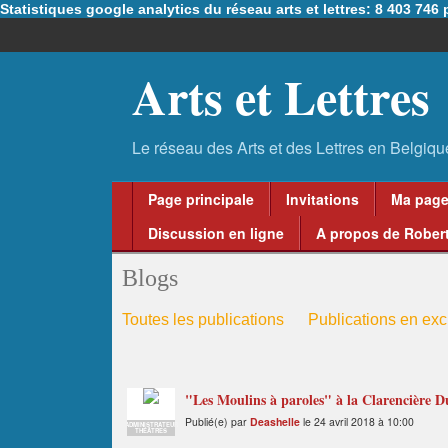
Statistiques google analytics du réseau arts et lettres: 8 403 74
Arts et Lettres
Page principale
Invitations
Ma pag
Discussion en ligne
A propos de Robert
Blogs
Toutes les publications
Publications en excl
"Les Moulins à paroles" à la Clarencière D
Publié(e) par
Deashelle
le 24 avril 2018 à 10:00
ADMINISTRATEUR
THÉÂTRES