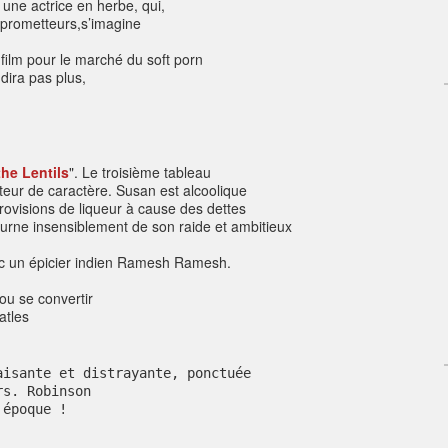
une actrice en herbe, qui,
 prometteurs,s’imagine
film pour le marché du soft porn
dira pas plus,
he Lentils
".
Le troisième tableau
eur de caractère. Susan est alcoolique
provisions de liqueur à cause des dettes
ourne insensiblement de son raide et ambitieux
vec un épicier indien Ramesh Ramesh.
ou se convertir
atles
aisante et distrayante, ponctuée
rs. Robinson
 époque !