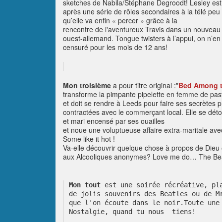
sketches de Nabila/Stéphane Degroodt! Lesley est 
après une série de rôles secondaires à la télé peu
qu’elle va enfin « percer » grâce à la
rencontre de l'aventureux Travis dans un nouveau 
ouest-allemand. Tongue twisters à l’appui, on n’en 
censuré pour les mois de 12 ans!
Mon troisième
a pour titre original :
"
Bed Among t
transforme la pimpante pipelette en femme de past
et doit se rendre à Leeds pour faire ses secrètes 
contractées avec le commerçant local. Elle se dét
et mari encensé par ses ouailles
et noue une voluptueuse affaire extra-maritale a
Some like it hot !
Va-elle découvrir quelque chose à propos de Dieu 
aux Alcooliques anonymes? Love me do… The Be
Mon tout
 est une soirée récréative, pl
de jolis souvenirs des Beatles ou de M
que l'on écoute dans le noir.Toute une
Nostalgie, quand tu nous  tiens!