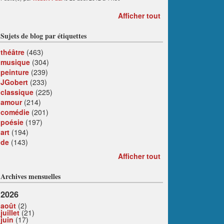
Afficher tout
Sujets de blog par étiquettes
théâtre
(463)
musique
(304)
peinture
(239)
JGobert
(233)
classique
(225)
amour
(214)
comédie
(201)
poésie
(197)
art
(194)
de
(143)
Afficher tout
Archives mensuelles
2026
août
(2)
juillet
(21)
juin
(17)