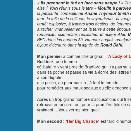
« Ils prennent le thé en face sans nappe ! »
Thé
else ? Voici réunis sous le titre
« Moulin à paroles
la pétillante comédienne
Ariane Thymour Smith
tour
la folie de la solitude, le voyeurisme,
la veng
tantôt explosive, à travers trois destins
de femme
arracher
manuellement de la terre à cette époque 
romancier, scénariste, réalisateur et acteur
Alan B
BBC dans les années 80. Humour anglais omniprésent
bijoux d’écriture dans la lignée de
Roald Dahl.
Mon premier
a comme titre original :
"
A Lady of L
Ruddock, une femme
célibataire vivant près de Bradford qui n'a pas sa 
dans sa poche et passe sa vie à écrire des lettres 
à son député,
à la police, au pharmacien , à tout le monde
pour remédier aux maux sociaux qu'elle dénonce
Après un trop grand nombre d'accusations qui frise
retrouve en prison - où, pour la première fois de sa
vraiment …Vous verrez bien quoi!
Mon second
:
"
Her Big Chance
"
est farci d’humou