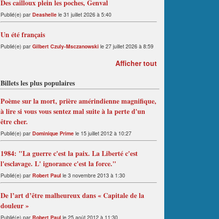
Des cailloux plein les poches, Genval
Publié(e) par
Deashelle
le 31 juillet 2026 à 5:40
Un été français
Publié(e) par
Gilbert Czuly-Msczanowski
le 27 juillet 2026 à 8:59
Afficher tout
Billets les plus populaires
Poème sur la mort, prière amérindienne magnifique,
à lire si vous vous sentez mal suite à la perte d'un
être cher.
Publié(e) par
Dominique Prime
le 15 juillet 2012 à 10:27
1984: "La guerre c'est la paix. La Liberté c'est
l'esclavage. L' ignorance c'est la force."
Publié(e) par
Robert Paul
le 3 novembre 2013 à 1:30
De l’art d’être malheureux dans « Capitale de la
douleur »
Publié(e) par
Robert Paul
le 25 août 2012 à 11:30