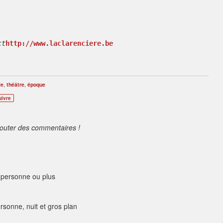
ct
http://www.laclarenciere.be
le
,
théâtre
,
époque
uivre
jouter des commentaires !