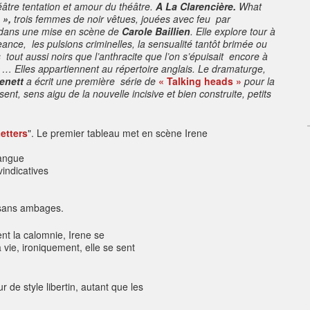
âtre tentation et amour du théâtre.
A La Clarencière.
What
 »,
trois femmes de noir vêtues, jouées avec feu
par
dans une mise en scène de
Carole Baillien
. Elle explore tour à
eance,
les pulsions criminelles, la sensualité tantôt brimée ou
s
tout aussi noirs que l’anthracite que l’on s’épuisait
encore à
… Elles appartiennent au répertoire anglais
. Le dramaturge,
enett
a écrit une première série de
« Talking heads »
pour la
, sens aigu de la nouvelle incisive et bien construite, petits
etters
".
Le premier tableau met en scène Irene
langue
vindicatives
 sans ambages.
nt la calomnie, Irene se
 vie, ironiquement, elle se sent
r de style libertin, autant que les