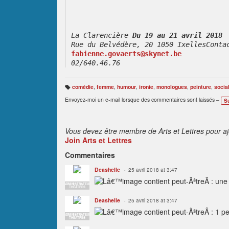
La Clarencière 
Du 19 au 21 avril 2018
Rue du Belvédère, 20 1050 IxellesConta
fabienne.govaerts@skynet.be
02/640.46.76
comédie
,
femme
,
humour
,
ironie
,
monologues
,
peinture
,
socia
B
ali
Envoyez-moi un e-mail lorsque des commentaires sont laissés –
S
s
e
s
:
Vous devez être membre de Arts et Lettres pour a
Join Arts et Lettres
Commentaires
Deashelle
25 avril 2018 at 3:47
ADMINISTRATEUR
THÉÂTRES
Deashelle
25 avril 2018 at 3:47
ADMINISTRATEUR
THÉÂTRES