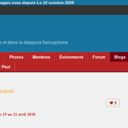
6 pages vues depuis Le 10 octobre 2009
e
Photos
Membres
Évènements
Forum
Blogs
 Paul
usivité
2
u 19 au 21 avril 2018