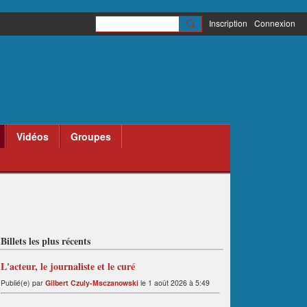
Inscription
Connexion
Vidéos
Groupes
Billets les plus récents
L'acteur, le journaliste et le curé
Publié(e) par
Gilbert Czuly-Msczanowski
le 1 août 2026 à 5:49