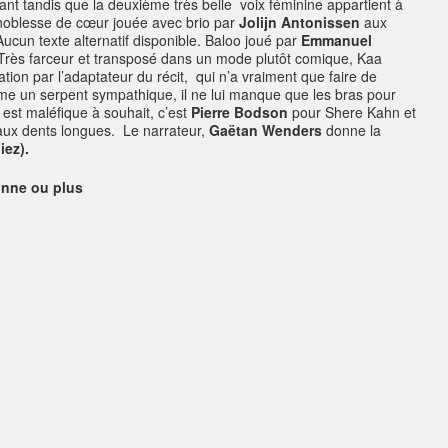
fant tandis que la deuxième très belle voix féminine appartient à
noblesse de cœur jouée avec brio par
Jolijn Antonissen
aux
Baloo joué par
Emmanuel
 Très farceur et transposé dans un mode plutôt comique, Kaa
tion par l’adaptateur du récit, qui n’a vraiment que faire de
me un serpent sympathique, il ne lui manque que les bras pour
est maléfique à souhait, c’est
Pierre Bodson
pour Shere Kahn et
 aux dents longues. Le narrateur,
Gaëtan Wenders
donne la
iez).