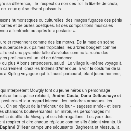
 sa différence, le respect ou non des loi, la liberté de choix,
ir de ceux qui se rêvent puissants…
allusions humoristiques ou culturelles, des images fugaces des périls
norités et de bulles poétiques. Et des compositions musicales
du à l’entracte ou après le « pestacle ».
pure et reviennent comme des leit motivs. De la mise en scène
 se superpose aux palmes tropicales, les arbres bougent comme
aire est une pyramide faite d’alvéoles comme la ruche des
singes profiteurs est un nid de décadence.
A bons entendeurs, salut! Le village lui-même voyage à
 carrément chez les Indiens d’Amérique, à voir le costume de la
oux à Kipling voyageur qui lui aussi parcourut, étant jeune homme,
 qui interprètent Mowgly font du jeune héros un personnage
trois enfants qui se relaient,
Andrei Costa, Dario Delbushaye et
 postures et leur regard intense les moindres arnaques, les
e… On se réjouit de la fraîcheur de leur « sagesse innée» et leurs
des chansons bouleversantes. En miroir, les personnages mi-
nt la dualité de Mowgly et ses interrogations. Les yeux des
t respirer et dire chaque réplique comme s’ils étaient vivants. Un
Daphné D’Heur
campe une séduisante Bagheera et Messua, la