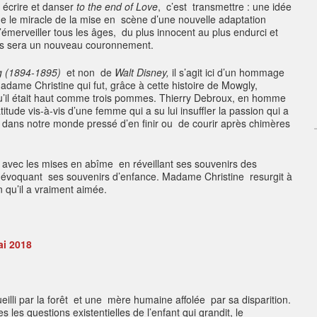
e, écrire et danser
to the end of Love
, c’est transmettre : une idée
ne le miracle de la mise en scène d’une nouvelle adaptation
d’émerveiller tous les âges, du plus innocent au plus endurci et
es sera un nouveau couronnement.
g
(1894-1895
)
et non de
Walt Disney,
il s’agit ici d’un hommage
 Madame Christine qui fut, grâce à cette histoire de Mowgly,
rs qu’il était haut comme trois pommes. Thierry Debroux, en homme
ude vis-à-vis d’une femme qui a su lui insuffler la passion qui a
 dans notre monde pressé d’en finir ou de courir après chimères
.
le avec les mises en abîme en réveillant ses souvenirs des
n évoquant ses souvenirs d’enfance. Madame Christine resurgit à
qu’il a vraiment aimée.
ai 2018
ueilli par la forêt et une mère humaine affolée par sa disparition.
s les questions existentielles de l’enfant qui grandit, le