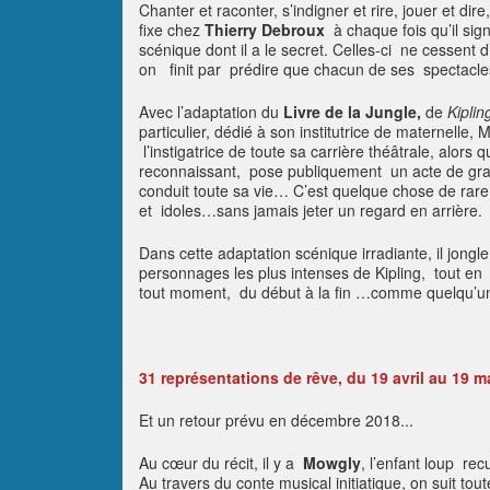
Chanter et raconter, s’indigner et rire, jouer et dir
fixe chez
Thierry Debroux
à chaque fois qu’il sig
scénique dont il a le secret. Celles-ci ne cessent 
on finit par prédire que chacun de ses spectacl
Avec l’adaptation du
Livre de la Jungle,
de
Kiplin
particulier, dédié à son institutrice de maternelle,
l’instigatrice de toute sa carrière théâtrale, alo
reconnaissant, pose publiquement un acte de gratit
conduit toute sa vie… C’est quelque chose de rare
et idoles…sans jamais jeter un regard en arrière
Dans cette adaptation scénique irradiante, il jong
personnages les plus intenses de Kipling, tout e
tout moment, du début à la fin …comme quelqu’un 
31 représentations de rêve, du 19 avril au 19 m
Et un retour prévu en décembre 2018...
Au cœur du récit, il y a
Mowgly
, l’enfant loup rec
Au travers du conte musical initiatique, on suit toute