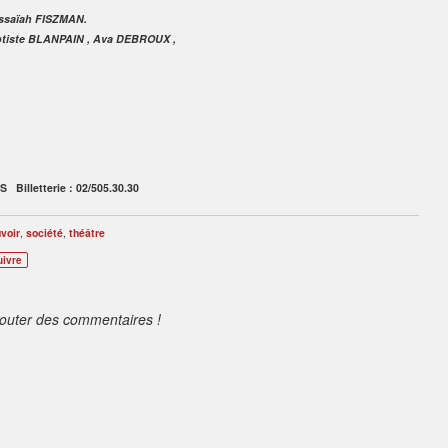
Issaïah FISZMAN.
aptiste BLANPAIN , Ava DEBROUX ,
LES
Billetterie :
02/505.30.30
voir
,
société
,
théâtre
uivre
jouter des commentaires !