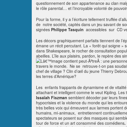
questionnement de son appartenance au clan malgré
le rôle parental… et l’incroyable volonté de pouvo
Pour la forme, il y a l’écriture tellement truffée d’
de notre société, captés dans un jeu savant de so
signées
Philippe Tasquin
accessibles sur CD ven
Les décors graphiquement parfaits tiennent de l’é
émane un récit percutant. La « forêt qui soigne »
dans Shakespeare, le rocher de consultation popul
abeilles. L’île aux plaisirs, pardon, le repère des 
travers le monde. Ne se retrouve-t-on pas soudain
chef de village ? Clin d’œil du jeune Thierry Debr
les terres d’Amérique?
Les enfants frappants de dynamisme et de vitalité
attachant et intelligent comme le veut Kipling. Les 
Issaïah Fiszman
semblent décoder par leurs fines
hypocrisies et la violence du monde qui les entour
très belles voix qui émeuvent aux larmes portent 
humains, mi-animaux, entretiennent continuelleme
spectateurs se posent sur des masques qui semblen
tour de force et un art consommé des comédiens
.