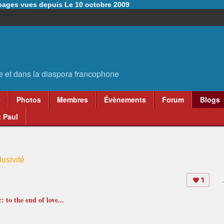
6 pages vues depuis Le 10 octobre 2009
e
Photos
Membres
Évènements
Forum
Blogs
 Paul
usivité
1
 to the end of love...