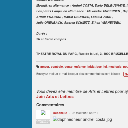
Mowgli, en alternance : Andrei COSTA, Dario DELBUSHAYE, 
Les petits Loups, en alternance : Alexandre ANDERSEN , B
Arthur FRABONI , Martin GEORGES, Laetitia JOUS ,
Julia ORENBACH, Andrea SCHMITZ, Ethan VERHEYDEN.
Durée :
2h entracte compris
THEATRE ROYAL DU PARC
,
Rue de la Loi, 3,
1000 BRUXEL
amour
,
comédie
,
conte
,
enfance
,
initiatique
,
loi
,
musicale
,
pou
B
ali
Envoyez-moi un e-mail lorsque des commentaires sont laissés –
S
s
e
s
:
Vous devez être membre de Arts et Lettres pour a
Join Arts et Lettres
Commentaires
Deashelle
22 mai 2018 at 8:10
ADMINISTRATEUR
THÉÂTRES