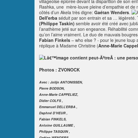
villageoise éplorée devant la disparition de son en
Rashka, une mère-louve pleine d’empathie et de 
côtés d’un Akela très digne:
Gaétan Wenders
.
Dell'erba
séduit par son entrain et sa … légèreté.
(Philippe Taskin)
semble avoir été créé avec jubila
l’anathème jeté sur son engeance. Réhabilité com
qu’on l’aime vraiment. Le duo de mauvais bougres 
Fabian Finkels
– who else ? - pour le jeune loup
réplique à Madame Christine (
Anne-Marie Cappel
Photos : ZVONOCK
Avec : Jolijn ANTONISSEN,
Pierre BODSON,
Anne-Marie CAPPELIEZ,
Didier COLFS ,
Emmanuel DELL’ERBA ,
Daphné D’HEUR ,
Fabian FINKELS,
Antoine GUILLAUME ,
Philippe TASQUIN ,
Gaëtan WENDERS.