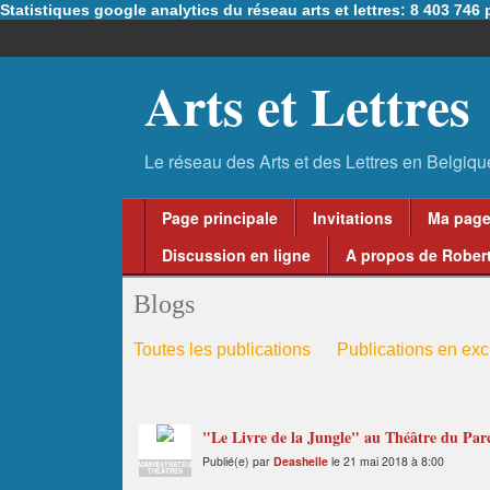
Statistiques google analytics du réseau arts et lettres: 8 403 74
Arts et Lettres
Page principale
Invitations
Ma pag
Discussion en ligne
A propos de Robert
Blogs
Toutes les publications
Publications en excl
"Le Livre de la Jungle" au Théâtre du Parc:
Publié(e) par
Deashelle
le 21 mai 2018 à 8:00
ADMINISTRATEUR
THÉÂTRES