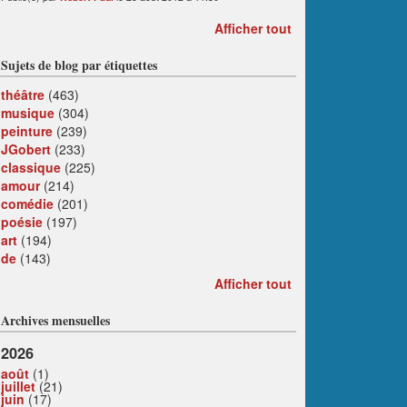
Afficher tout
Sujets de blog par étiquettes
théâtre
(463)
musique
(304)
peinture
(239)
JGobert
(233)
classique
(225)
amour
(214)
comédie
(201)
poésie
(197)
art
(194)
de
(143)
Afficher tout
Archives mensuelles
2026
août
(1)
juillet
(21)
juin
(17)