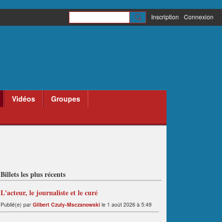
Inscription
Connexion
Vidéos
Groupes
Billets les plus récents
L'acteur, le journaliste et le curé
Publié(e) par
Gilbert Czuly-Msczanowski
le 1 août 2026 à 5:49