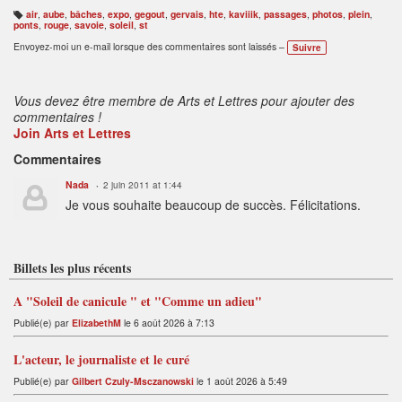
air
,
aube
,
bâches
,
expo
,
gegout
,
gervais
,
hte
,
kaviiik
,
passages
,
photos
,
plein
,
B
ponts
,
rouge
,
savoie
,
soleil
,
st
ali
s
Envoyez-moi un e-mail lorsque des commentaires sont laissés –
Suivre
e
s
:
Vous devez être membre de Arts et Lettres pour ajouter des
commentaires !
Join Arts et Lettres
Commentaires
Nada
2 juin 2011 at 1:44
Je vous souhaite beaucoup de succès. Félicitations.
Billets les plus récents
A "Soleil de canicule " et "Comme un adieu"
Publié(e) par
ElizabethM
le 6 août 2026 à 7:13
L'acteur, le journaliste et le curé
Publié(e) par
Gilbert Czuly-Msczanowski
le 1 août 2026 à 5:49