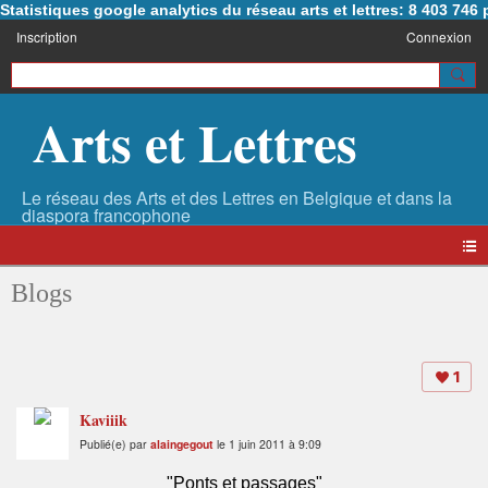
Statistiques google analytics du réseau arts et lettres: 8 403 74
Inscription
Connexion
Arts et Lettres
Blogs
1
Kaviiik
Publié(e) par
alaingegout
le 1 juin 2011 à 9:09
"Ponts et passages"