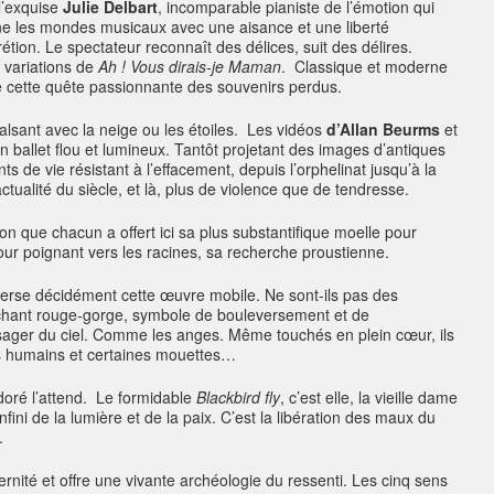
 l’exquise
Julie Delbart
, incomparable pianiste de l’émotion qui
aîne les mondes musicaux avec une aisance et une liberté
rétion. Le spectateur reconnaît des délices, suit des délires.
 variations de
Ah ! Vous dirais-je Maman
. Classique et moderne
de cette quête passionnante des souvenirs perdus.
valsant avec la neige ou les étoiles. Les vidéos
d’Allan Beurms
et
 ballet flou et lumineux. Tantôt projetant des images d’antiques
 de vie résistant à l’effacement, depuis l’orphelinat jusqu’à la
tualité du siècle, et là, plus de violence que de tendresse.
sion que chacun a offert ici sa plus substantifique moelle pour
our poignant vers les racines, sa recherche proustienne.
averse décidément cette œuvre mobile. Ne sont-ils pas des
hant rouge-gorge, symbole de bouleversement et de
ager du ciel. Comme les anges. Même touchés en plein cœur, ils
s humains et certaines mouettes…
r doré l’attend. Le formidable
Blackbird fly
, c’est elle, la vieille dame
infini de la lumière et de la paix. C’est la libération des maux du
.
rnité et offre une vivante archéologie du ressenti. Les cinq sens