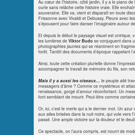
Au cœur de l’histoire, côté jardin, il y a le piano de
ourle sans relâche cette histoire vraie. Elle ench
souveraine. Elle va, vient et disparaît en toute disc
Frissonne avec Vivaldi et Debussy. Pleure avec les
s’épousent pour faire danser l’imaginaire autour 
Et depuis le début le paysage visuel est onirique, 
les lumières de
Viktor Budo
se conjuguent dans un
photographies jaunies qui se réaniment en fragments
forêt. Tantôt des documents d’époque rappelant l’ac
Ainsi, toute cette création plurielle donne l’impres
accompagner le travail de mémoire du fils, son ret
Mais il y a aussi les oiseaux…
le peuple ailé tr
messagers d’âme ? Comme ce mystérieux et attac
renaissance, gorgé d’amour réconfortant. Un mess
font semblant de mourir. Peut-être comme certain
Or, ici, c’est le merle qui a le dernier mot. Un azu
aux ailes brisées dans la nuit noire, qui vole vers l’
passé. Une ample victoire sur la douleur et le deuil
Ce spectacle, on l’aura compris, est nourri de mode