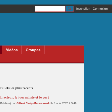
Inscription
Connexion
Vidéos
Groupes
Billets les plus récents
L'acteur, le journaliste et le curé
Publié(e) par
Gilbert Czuly-Msczanowski
le 1 août 2026 à 5:49