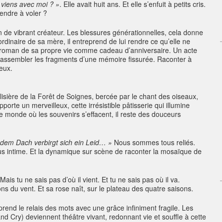
u viens avec moi ? »
. Elle avait huit ans. Et elle s’enfuit à petits cris.
endre à voler ?
emin de vibrant créateur. Les blessures générationnelles, cela donne
rdinaire de sa mère, il entreprend de lui rendre ce qu’elle ne
r le roman de sa propre vie comme cadeau d’anniversaire. Un acte
éassembler les fragments d’une mémoire fissurée. Raconter à
deux.
lisière de la Forêt de Soignes, bercée par le chant des oiseaux,
porte un merveilleux, cette irrésistible pâtisserie qui illumine
 monde où les souvenirs s’effacent, il reste des douceurs
edem Dach verbirgt sich ein Leid… »
Nous sommes tous reliés.
lus intime. Et la dynamique sur scène de raconter la mosaïque de
 Mais tu ne sais pas d’où il vient. Et tu ne sais pas où il va.
ns du vent. Et sa rose naît, sur le plateau des quatre saisons.
end le relais des mots avec une grâce infiniment fragile. Les
nd Cry) deviennent théâtre vivant, redonnant vie et souffle à cette