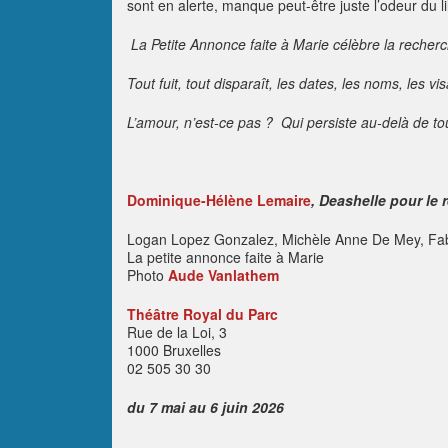
sont en alerte, manque peut-être juste l’odeur du l
La Petite Annonce faite à Marie célèbre la recherc
Tout fuit, tout disparaît, les dates, les noms, les vis
L’amour, n’est-ce pas ? Qui persiste au-delà de to
Dominique-Hélène Lemaire
, Deashelle pour le r
Logan Lopez Gonzalez, Michèle Anne De Mey, Fab
La petite annonce faite à Marie
Photo
Aude Vanlathem
Théâtre Royal du Parc
Rue de la Loi, 3
1000 Bruxelles
02 505 30 30
du 7 mai au 6 juin 2026