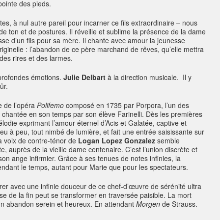
pointe des pieds.
tes, à nul autre pareil pour incarner ce fils extraordinaire – nous
de ton et de postures. Il réveille et sublime la présence de la dame
sse d’un fils pour sa mère. Il chante avec amour la jeunesse
riginelle : l’abandon de ce père marchand de rêves, qu’elle mettra
des rires et des larmes.
s profondes émotions.
Julie Delbart
à la direction musicale. Il y
ûr.
re de l’opéra
Polifemo
composé en 1735 par Porpora, l’un des
rs chantée en son temps par son élève Farinelli. Dès les premières
élodie exprimant l’amour éternel d’Acis et Galatée, captive et
eu à peu, tout nimbé de lumière, et fait une entrée saisissante sur
a voix de contre-ténor de
Logan Lopez Gonzalez
semble
e, auprès de la vieille dame centenaire. C’est l’union discrète et
on ange infirmier. Grâce à ses tenues de notes infinies, la
ndant le temps, autant pour Marie que pour les spectateurs.
er avec une infinie douceur de ce chef-d’œuvre de sérénité ultra
sse de la fin peut se transformer en traversée paisible. La mort
un abandon serein et heureux. En attendant
Morgen
de Strauss.