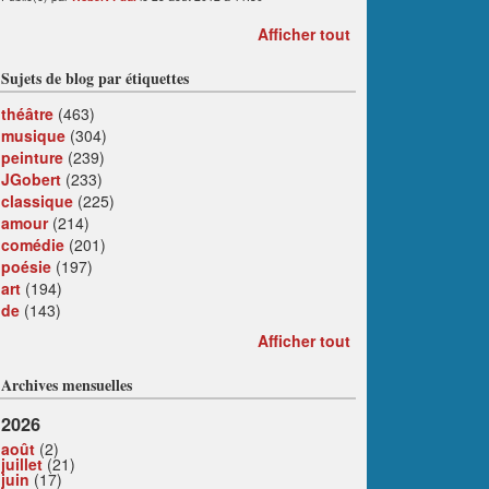
Afficher tout
Sujets de blog par étiquettes
théâtre
(463)
musique
(304)
peinture
(239)
JGobert
(233)
classique
(225)
amour
(214)
comédie
(201)
poésie
(197)
art
(194)
de
(143)
Afficher tout
Archives mensuelles
2026
août
(2)
juillet
(21)
juin
(17)