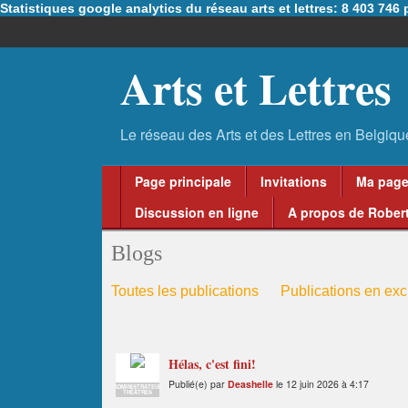
Statistiques google analytics du réseau arts et lettres: 8 403 74
Arts et Lettres
Page principale
Invitations
Ma pag
Discussion en ligne
A propos de Robert
Blogs
Toutes les publications
Publications en excl
Hélas, c'est fini!
Publié(e) par
Deashelle
le 12 juin 2026 à 4:17
ADMINISTRATEUR
THÉÂTRES