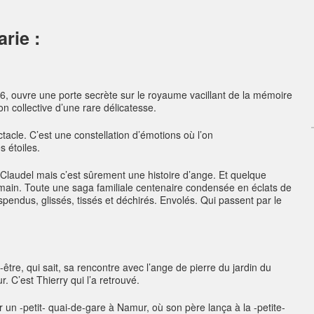
rie :
6, ouvre une porte secrète sur le royaume vacillant de la mémoire
n collective d’une rare délicatesse.
tacle. C’est une constellation d’émotions où l’on
 étoiles.
 Claudel mais c’est sûrement une histoire d’ange. Et quelque
in. Toute une saga familiale centenaire condensée en éclats de
endus, glissés, tissés et déchirés. Envolés. Qui passent par le
être, qui sait, sa rencontre avec l’ange de pierre du jardin du
. C’est Thierry qui l’a retrouvé.
sur un -petit- quai-de-gare à Namur, où son père lança à la -petite-