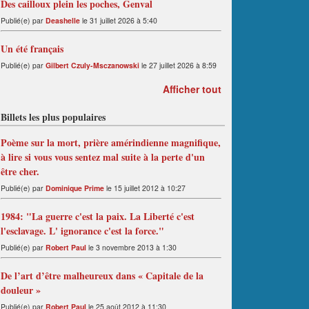
Des cailloux plein les poches, Genval
Publié(e) par
Deashelle
le 31 juillet 2026 à 5:40
Un été français
Publié(e) par
Gilbert Czuly-Msczanowski
le 27 juillet 2026 à 8:59
Afficher tout
Billets les plus populaires
Poème sur la mort, prière amérindienne magnifique,
à lire si vous vous sentez mal suite à la perte d'un
être cher.
Publié(e) par
Dominique Prime
le 15 juillet 2012 à 10:27
1984: "La guerre c'est la paix. La Liberté c'est
l'esclavage. L' ignorance c'est la force."
Publié(e) par
Robert Paul
le 3 novembre 2013 à 1:30
De l’art d’être malheureux dans « Capitale de la
douleur »
Publié(e) par
Robert Paul
le 25 août 2012 à 11:30