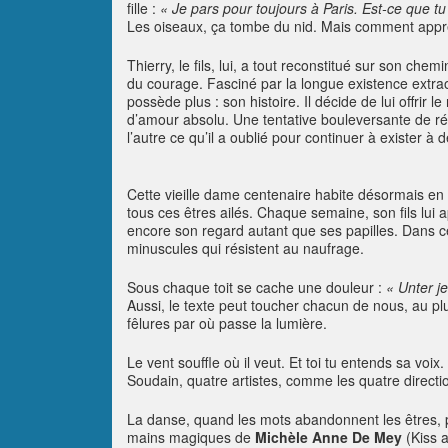
fille :
« Je pars pour toujours à Paris. Est-ce que t
Les oiseaux, ça tombe du nid. Mais comment appr
Thierry, le fils, lui, a tout reconstitué sur son ch
du courage. Fasciné par la longue existence extrao
possède plus : son histoire. Il décide de lui offri
d’amour absolu. Une tentative bouleversante de r
l’autre ce qu’il a oublié pour continuer à exister à 
Cette vieille dame centenaire habite désormais en 
tous ces êtres ailés. Chaque semaine, son fils lui ap
encore son regard autant que ses papilles. Dans ce
minuscules qui résistent au naufrage.
Sous chaque toit se cache une douleur :
« Unter j
Aussi, le texte peut toucher chacun de nous, au p
fêlures par où passe la lumière.
Le vent souffle où il veut. Et toi tu entends sa voix.
Soudain, quatre artistes, comme les quatre directio
La danse, quand les mots abandonnent les êtres, pr
mains magiques de
Michèle Anne De Mey
(Kiss a