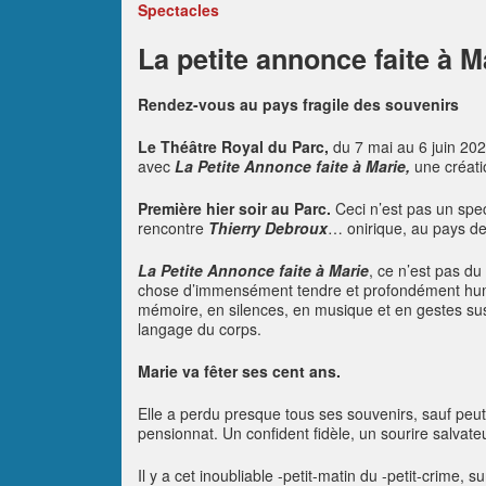
Spectacles
La petite annonce faite à Ma
Rendez-vous au pays fragile des souvenirs
Le Théâtre Royal du Parc,
du 7 mai au 6 juin 202
avec
La Petite Annonce faite à Marie,
une créatio
Première hier soir au Parc.
Ceci n’est pas un spec
rencontre
Thierry Debroux
… onirique, au pays des
La Petite Annonce faite à Marie
, ce n’est pas du
chose d’immensément tendre et profondément huma
mémoire, en silences, en musique et en gestes susp
langage du corps.
Marie va fêter ses cent ans.
Elle a perdu presque tous ses souvenirs, sauf peut-
pensionnat. Un confident fidèle, un sourire salvateur
Il y a cet inoubliable -petit-matin du -petit-crime, 