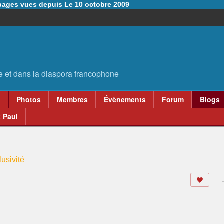
6 pages vues depuis Le 10 octobre 2009
e
Photos
Membres
Évènements
Forum
Blogs
 Paul
usivité