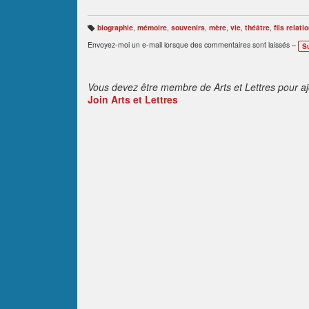
biographie
,
mémoire
,
souvenirs
,
mère
,
vie
,
théâtre
,
fils relat
B
ali
Envoyez-moi un e-mail lorsque des commentaires sont laissés –
S
s
e
s
:
Vous devez être membre de Arts et Lettres pour a
Join Arts et Lettres