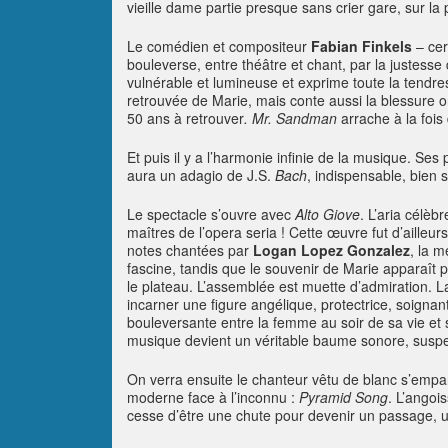
vieille dame partie presque sans crier gare, sur la 
Le comédien et compositeur
Fabian Finkels
– cer
bouleverse, entre théâtre et chant, par la justesse 
vulnérable et lumineuse et exprime toute la tendre
retrouvée de Marie, mais conte aussi la blessure o
50 ans à retrouver
. Mr. Sandman
arrache à la fois 
Et puis il y a l’harmonie infinie de la musique. Se
aura un adagio de J.S.
Bach
, indispensable, bien s
Le spectacle s’ouvre avec
Alto Giove
. L’aria célèb
maîtres de l’opera seria ! Cette œuvre fut d’ailleu
notes chantées par
Logan Lopez Gonzalez
, la m
fascine, tandis que le souvenir de Marie apparaît p
le plateau. L’assemblée est muette d’admiration. L
incarner une figure angélique, protectrice, soignant
bouleversante entre la femme au soir de sa vie et s
musique devient un véritable baume sonore, suspe
On verra ensuite le chanteur vêtu de blanc s’empar
moderne face à l’inconnu :
Pyramid Song
. L’angoi
cesse d’être une chute pour devenir un passage, 