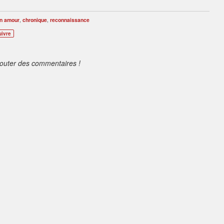
ion amour
,
chronique
,
reconnaissance
uivre
jouter des commentaires !