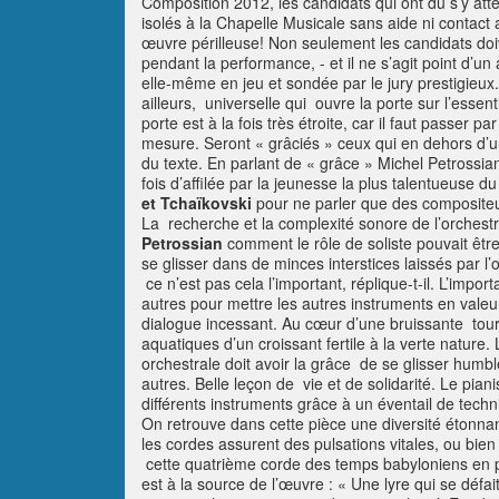
Composition 2012, les candidats qui ont dû s’y atteler
isolés à la Chapelle Musicale sans aide ni contact a
œuvre périlleuse! Non seulement les candidats doiv
pendant la performance, - et il ne s’agit point d’
elle-même en jeu et sondée par le jury prestigieux.
ailleurs, universelle qui ouvre la porte sur l’essent
porte est à la fois très étroite, car il faut passer p
mesure. Seront « grâciés » ceux qui en dehors d’un
du texte. En parlant de « grâce » Michel Petrossia
fois d’affilée par la jeunesse la plus talentueus
et Tchaïkovski
pour ne parler que des compositeu
La recherche et la complexité sonore de l’orche
Petrossian
comment le rôle de soliste pouvait êtr
se glisser dans de minces interstices laissés par l’o
ce n’est pas cela l’important, réplique-t-il. L’importa
autres pour mettre les autres instruments en valeur,
dialogue incessant. Au cœur d’une bruissante tour
aquatiques d’un croissant fertile à la verte nature.
orchestrale doit avoir la grâce de se glisser humb
autres. Belle leçon de vie et de solidarité. Le piani
différents instruments grâce à un éventail de tech
On retrouve dans cette pièce une diversité étonnan
les cordes assurent des pulsations vitales, ou bie
cette quatrième corde des temps babyloniens en pri
est à la source de l’œuvre : «
Une lyre qui se défai