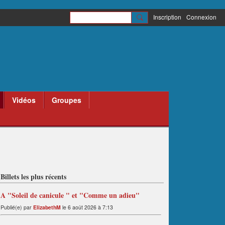
Inscription
Connexion
Vidéos
Groupes
Billets les plus récents
A "Soleil de canicule " et "Comme un adieu"
Publié(e) par
ElizabethM
le 6 août 2026 à 7:13