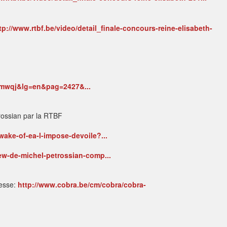
tp://www.rtbf.be/video/detail_finale-concours-reine-elisabeth-
ymwqj&lg=en&pag=2427&...
trossian par la RTBF
-wake-of-ea-l-impose-devoile?...
iew-de-michel-petrossian-comp...
resse:
http://www.cobra.be/cm/cobra/cobra-