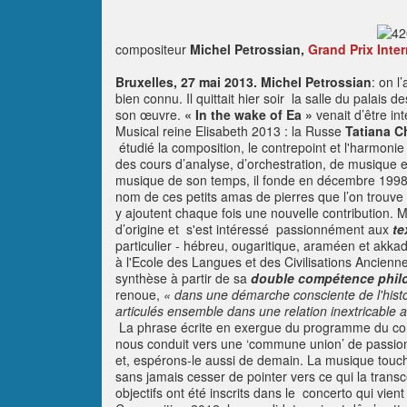
compositeur
Michel Petrossian,
Grand Prix Inte
Bruxelles, 27 mai 2013. Michel Petrossian
: on l
bien connu. Il quittait hier soir la salle du palai
son œuvre.
« In the wake of Ea »
venait d’être in
Musical reine Elisabeth 2013 : la Russe
Tatiana C
étudié la composition, le contrepoint et l'harmonie 
des cours d’analyse, d’orchestration, de musique e
musique de son temps, il fonde en décembre 199
nom de ces petits amas de pierres que l’on trouv
y ajoutent chaque fois une nouvelle contribution. M
d’origine et s'est intéressé passionnément aux
te
particulier - hébreu, ougaritique, araméen et akka
à l'Ecole des Langues et des Civilisations Ancienn
synthèse à partir de sa
double compétence philo
renoue,
« dans une démarche consciente de l'histo
articulés ensemble dans une relation inextricable 
La phrase écrite en exergue du programme du conc
nous conduit vers une ‘commune union’ de passionn
et, espérons-le aussi de demain. La musique touch
sans jamais cesser de pointer vers ce qui la transc
objectifs ont été inscrits dans le concerto qui vient