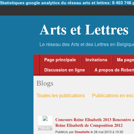
Statistiques google analytics du réseau arts et lettres: 8 403 74
Arts et Lettres
Page principale
Invitations
Ma pag
Discussion en ligne
A propos de Robert
Blogs
Toutes les publications
Publications en excl
Concours Reine Elisabeth 2013 Rencontre a
Reine Elisabeth de Composition 2012
ADMINISTRATEUR
THÉÂTRES
Publié(e) par
Deashelle
le 28 mai 2013 à 10:30