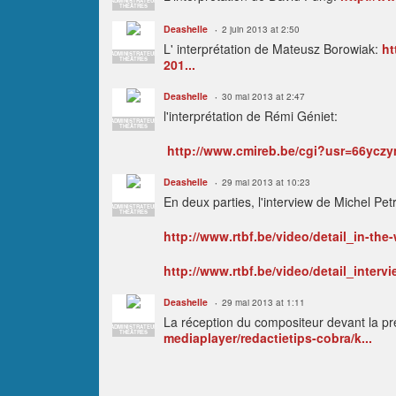
ADMINISTRATEUR
THÉÂTRES
Deashelle
2 juin 2013 at 2:50
L' interprétation de Mateusz Borowiak:
ht
ADMINISTRATEUR
THÉÂTRES
201...
Deashelle
30 mai 2013 at 2:47
l'interprétation de Rémi Géniet:
ADMINISTRATEUR
THÉÂTRES
http://www.cmireb.be/cgi?usr=66ycz
Deashelle
29 mai 2013 at 10:23
En deux parties, l'interview de Michel Pe
ADMINISTRATEUR
THÉÂTRES
http://www.rtbf.be/video/detail_in-the
http://www.rtbf.be/video/detail_interv
Deashelle
29 mai 2013 at 1:11
La réception du compositeur devant la p
ADMINISTRATEUR
THÉÂTRES
mediaplayer/redactietips-cobra/k...