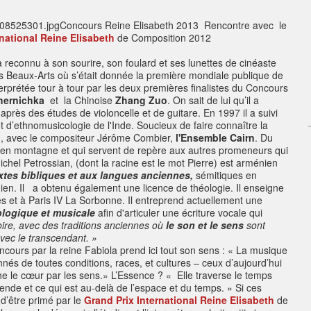
Concours Reine Elisabeth 2013
Rencontre avec le
rnational Reine Elisabeth
de Composition 2012
’a reconnu à son sourire, son foulard et ses lunettes de cinéaste
s des Beaux-Arts où s’était donnée la première mondiale publique de
terprétée tour à tour par les deux premières finalistes du Concours
hernichka
et la Chinoise
Zhang Zuo
. On sait de lui qu’il a
après des études de violoncelle et de guitare. En 1997 il a suivi
t d’ethnomusicologie de l'Inde. Soucieux de faire connaître la
8, avec le compositeur Jérôme Combier,
l'Ensemble Cairn
. Du
e en montagne et qui servent de repère aux autres promeneurs qui
ichel Petrossian, (dont la racine est le mot Pierre) est arménien
xtes bibliques et aux langues anciennes,
sémitiques en
dien. Il a obtenu également une licence de théologie. Il enseigne
es et à Paris IV La Sorbonne. Il entreprend actuellement une
logique et musicale
afin d'articuler une écriture vocale qui
ire, avec des traditions anciennes où
le son et le sens
sont
avec le transcendant. »
ours par la reine Fabiola prend ici tout son sens : « La musique
és de toutes conditions, races, et cultures – ceux d’aujourd’hui
e le cœur par les sens.» L’Essence ? « Elle traverse le temps
ende et ce qui est au-delà de l’espace et du temps. » Si ces
 d’être primé par le
Grand Prix International Reine Elisabeth
de