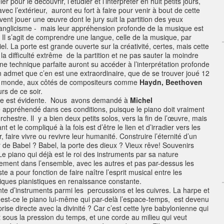
 pour le découvrir, l’étudier et l’interpréter en huit petits jours,
vec l’extérieur, auront eu fort à faire pour venir à bout de cette
ent jouer une œuvre dont le jury suit la partition des yeux
un anglicisme - mais leur appréhension profonde de la musique est
 Il s’agit de comprendre une langue, celle de la musique, par
iel. La porte est grande ouverte sur la créativité, certes, mais cette
ar la difficulté extrême de la partition et ne pas sauter la moindre
e technique parfaite auront su accéder à l’interprétation profonde
n admet que c’en est une extraordinaire, que de se trouver joué 12
e du monde, aux côtés de compositeurs comme
Haydn, Beethoven
rs de ce soir.
stre est évidente. Nous avons demandé à
Michel
e appréhendé dans ces conditions, puisque le piano doit vraiment
rchestre. Il y a bien deux petits solos, vers la fin de l’œuvre, mais
nt et le compliqué à la fois est d’être le lien et d’irradier vers les
 faire vivre ou revivre leur humanité. Construire l’éternité d’un
 de Babel ? Babel, la porte des dieux ? Vieux rêve! Souvenirs
 Le piano qui déjà est le roi des instruments par sa nature
lement dans l’ensemble, avec les autres et pas par-dessus les
ste a pour fonction de faire naître l’esprit musical entre les
niques pianistiques en renaissance constante.
te d’instruments parmi les percussions et les cuivres. La harpe et
n est-ce le piano lui-même qui par-delà l’espace-temps, est devenu
se directe avec la divinité ? Car c’est cette lyre babylonienne qui
t sous la pression du temps, et une corde au milieu qui veut