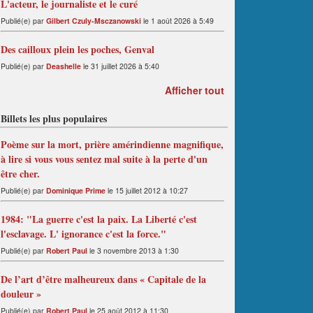
L'acteur, le journaliste et le curé
Publié(e) par
Gilbert Czuly-Msczanowski
le 1 août 2026 à 5:49
Des cailloux plein les poches, Genval
Publié(e) par
Deashelle
le 31 juillet 2026 à 5:40
Afficher tout
Billets les plus populaires
Poème sur la mort, prière amérindienne magnifique,
à lire si vous vous sentez mal suite à la perte d'un
être cher.
Publié(e) par
Dominique Prime
le 15 juillet 2012 à 10:27
1984: "La guerre c'est la paix. La Liberté c'est
l'esclavage. L' ignorance c'est la force."
Publié(e) par
Robert Paul
le 3 novembre 2013 à 1:30
De l’art d’être malheureux dans « Capitale de la
douleur »
Publié(e) par
Robert Paul
le 25 août 2012 à 11:30