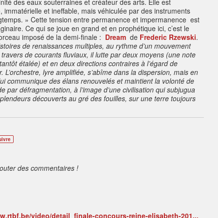
inité des eaux souterraines et créateur des arts
. Elle est
mmatérielle et ineffable, mais véhiculée par des instruments
longtemps. » Cette tension entre permanence et impermanence est
ginaire. Ce qui se joue en grand et en prophétique ici, c’est le
orceau imposé de la demi-finale :
Dream
de
Frederic Rzewski
.
histoires de renaissances multiples, au rythme d’un mouvement
travers de courants fluviaux, il lutte par deux moyens (une note
tantôt étalée) et en deux directions contraires à l’égard de
r.
L’orchestre, lyre amplifiée, s’abîme dans la dispersion, mais en
i lui communique des élans renouvelés et maintient la volonté de
par défragmentation, à l’image d’une civilisation qui subjugua
 splendeurs découverts au gré des fouilles, sur une terre toujours
uivre
jouter des commentaires !
w.rtbf.be/video/detail_finale-concours-reine-elisabeth-201...