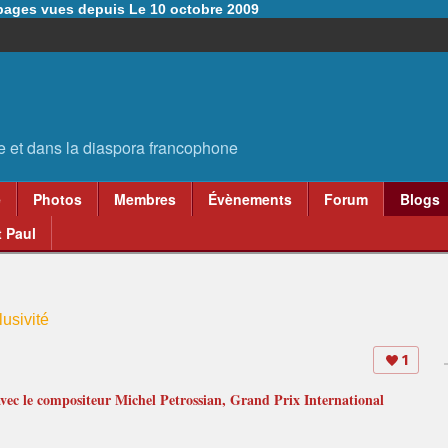
6 pages vues depuis Le 10 octobre 2009
e
Photos
Membres
Évènements
Forum
Blogs
 Paul
usivité
1
vec le compositeur Michel Petrossian, Grand Prix International