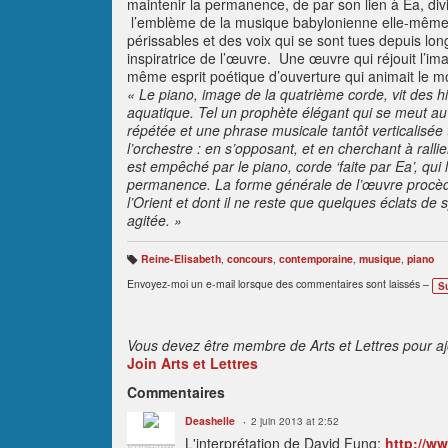
maintenir la permanence, de par son lien à Ea, div
l’emblème de la musique babylonienne elle-même, i
périssables et des voix qui se sont tues depuis 
inspiratrice de l’œuvre. Une œuvre qui réjouit l’ima
même esprit poétique d’ouverture qui animait le m
«
Le piano, image de la quatrième corde, vit des 
aquatique. Tel un prophète élégant qui se meut au 
répétée et une phrase musicale tantôt verticalisée 
l’orchestre : en s’opposant, et en cherchant à rallie
est empêché par le piano, corde ‘faite par Ea’, qu
permanence. La forme générale de l’œuvre procède 
l’Orient et dont il ne reste que quelques éclats de
agitée. »
Reine-Elisabeth
,
concours
,
contemporaine
,
musique
,
piano
B
ali
Envoyez-moi un e-mail lorsque des commentaires sont laissés –
S
s
e
s
:
Vous devez être membre de Arts et Lettres pour a
Join Arts et Lettres
Commentaires
Deashelle
2 juin 2013 at 2:52
L'interprétation de David Fung:
http://ww