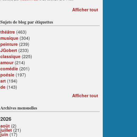
Afficher tout
Sujets de blog par étiquettes
théâtre
(463)
musique
(304)
peinture
(239)
JGobert
(233)
classique
(225)
amour
(214)
comédie
(201)
poésie
(197)
art
(194)
de
(143)
Afficher tout
Archives mensuelles
2026
août
(2)
juillet
(21)
juin
(17)