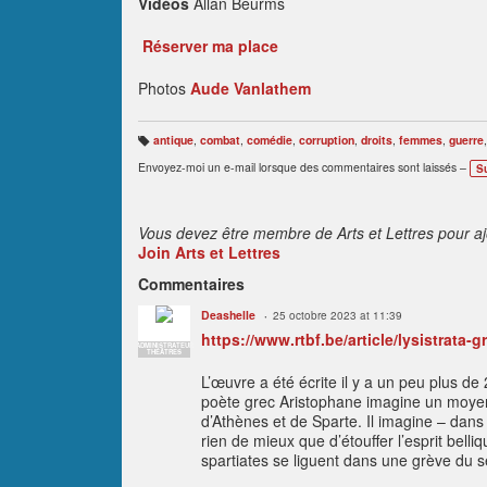
Vidéos
Allan Beurms
Réserver ma place
Photos
Aude Vanlathem
antique
,
combat
,
comédie
,
corruption
,
droits
,
femmes
,
guerre
B
ali
Envoyez-moi un e-mail lorsque des commentaires sont laissés –
S
s
e
s
:
Vous devez être membre de Arts et Lettres pour a
Join Arts et Lettres
Commentaires
Deashelle
25 octobre 2023 at 11:39
https://www.rtbf.be/article/lysistrata-
ADMINISTRATEUR
THÉÂTRES
L’œuvre a été écrite il y a un peu plus d
poète grec Aristophane imagine un moyen 
d’Athènes et de Sparte. Il imagine – dans
rien de mieux que d’étouffer l’esprit bel
spartiates se liguent dans une grève du s