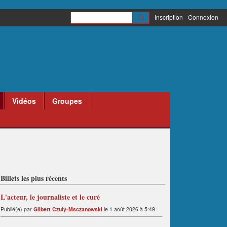
Inscription
Connexion
Vidéos
Groupes
Billets les plus récents
L'acteur, le journaliste et le curé
Publié(e) par
Gilbert Czuly-Msczanowski
le 1 août 2026 à 5:49