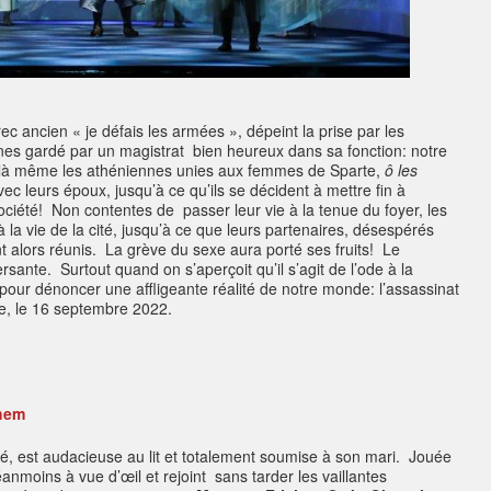
ec ancien « je défais les armées », dépeint la prise par les
ènes gardé par un magistrat bien heureux dans sa fonction: notre
 voilà même les athéniennes unies aux femmes de Sparte,
ô les
vec leurs époux, jusqu’à ce qu’ils se décident à mettre fin à
ociété! Non contentes de passer leur vie à la tenue du foyer, les
 la vie de la cité, jusqu’à ce que leurs partenaires, désespérés
 alors réunis. La grève du sexe aura porté ses fruits! Le
sante. Surtout quand on s’aperçoit qu’il s’agit de l’ode à la
 pour dénoncer une affligeante réalité de notre monde: l’assassinat
e, le 16 septembre 2022.
hem
, est audacieuse au lit et totalement soumise à son mari. Jouée
éanmoins à vue d’œil et rejoint sans tarder les vaillantes