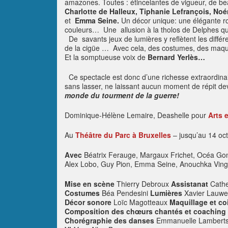
amazones. Toutes : étincelantes de vigueur, de be
Charlotte de Halleux, Tiphanie Lefrançois, No
et
Emma Seine.
Un décor unique: une élégante ro
couleurs… Une allusion à la tholos de Delphes qu
De savants jeux de lumières y reflètent les différ
de la cigüe … Avec cela, des costumes, des maquil
Et la somptueuse voix de
Bernard Yerlès…
Ce spectacle est donc d’une richesse extraordin
sans lasser, ne laissant aucun moment de répit d
monde du tourment de la guerre!
Dominique-Hélène Lemaire, Deashelle pour
Arts e
Au
Théâtre du Parc à Bruxelles
– jusqu’au 14 oc
Avec
Béatrix Ferauge, Margaux Frichet, Océa Gon
Alex Lobo, Guy Pion, Emma Seine, Anouchka Vingt
Mise en scène
Thierry Debroux
Assistanat
Cathe
Costumes
Béa Pendesini
Lumières
Xavier Lauwe
Décor sonore
Loïc Magotteaux
Maquillage et co
Composition des chœurs chantés et coaching
Chorégraphie des danses
Emmanuelle Lambert