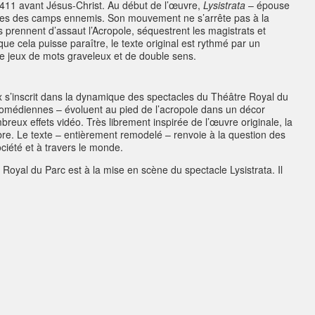
 411 avant Jésus-Christ. Au début de l’œuvre,
Lysistrata
– épouse
mes des camps ennemis. Son mouvement ne s’arrête pas à la
 prennent d’assaut l’Acropole, séquestrent les magistrats et
ue cela puisse paraître, le texte original est rythmé par un
de jeux de mots graveleux et de double sens.
 s’inscrit dans la dynamique des spectacles du Théâtre Royal du
comédiennes – évoluent au pied de l’acropole dans un décor
eux effets vidéo. Très librement inspirée de l’œuvre originale, la
re. Le texte – entièrement remodelé – renvoie à la question des
iété et à travers le monde.
e Royal du Parc est à la mise en scène du spectacle Lysistrata. Il