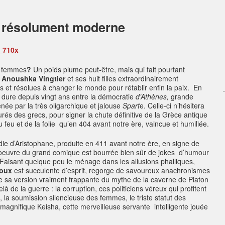
t résolument moderne
s femmes
?
Un poids plume peut-être, mais qui fait pourtant
Anoushka Vingtier
et ses huit filles extraordinairement
es et résolues à changer le monde pour rétablir enfin la paix. En
dure depuis vingt ans entre la démocratie
d’Athènes,
grande
ée par la très oligarchique et jalouse
Spart
e. Celle-ci n’hésitera
urés des grecs, pour signer la chute définitive de la Grèce antique
u feu et de la folie qu’en 404 avant notre ère, vaincue et humiliée.
ie d’Aristophane, produite en 411 avant notre ère, en signe de
 oeuvre du grand comique est bourrée bien sûr de jokes d’humour
 Faisant quelque peu le ménage dans les allusions phalliques,
roux
est succulente d’esprit, regorge de savoureux anachronismes
e sa version vraiment frappante du mythe de la caverne de Platon
là de la guerre : la corruption, ces politiciens véreux qui profitent
, la soumission silencieuse des femmes, le triste statut des
a magnifique Keisha, cette merveilleuse servante intelligente jouée