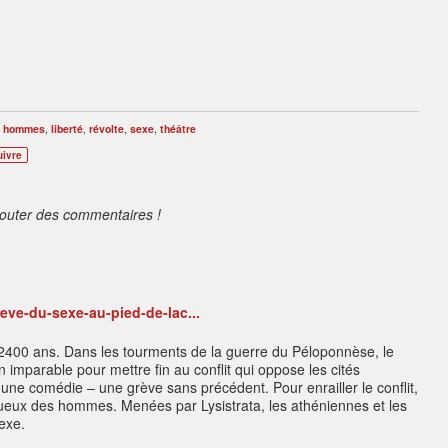
,
hommes
,
liberté
,
révolte
,
sexe
,
théâtre
uivre
jouter des commentaires !
greve-du-sexe-au-pied-de-lac...
e 2400 ans. Dans les tourments de la guerre du Péloponnèse, le
imparable pour mettre fin au conflit qui oppose les cités
 une comédie – une grève sans précédent. Pour enrailler le conflit,
liqueux des hommes. Menées par Lysistrata, les athéniennes et les
exe.