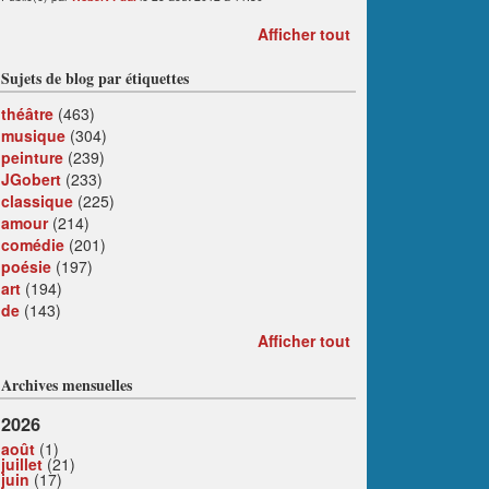
Afficher tout
Sujets de blog par étiquettes
théâtre
(463)
musique
(304)
peinture
(239)
JGobert
(233)
classique
(225)
amour
(214)
comédie
(201)
poésie
(197)
art
(194)
de
(143)
Afficher tout
Archives mensuelles
2026
août
(1)
juillet
(21)
juin
(17)