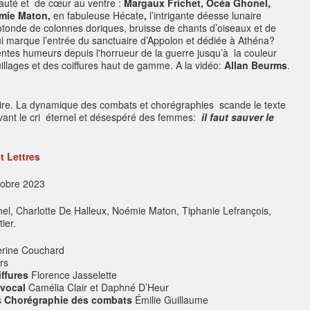
auté et de cœur au ventre :
Margaux Frichet, Océa Ghonel,
émie Maton,
en fabuleuse Hécate
,
l’intrigante déesse lunaire
tonde de colonnes doriques, bruisse de chants d’oiseaux et de
i marque l’entrée du sanctuaire d’Appolon et dédiée à Athéna?
entes humeurs depuis l'horrueur de la guerre jusqu’à la couleur
lages et des coiffures haut de gamme. A la vidéo:
Allan Beurms
.
aire. La dynamique des combats et chorégraphies scande le texte
evant le cri éternel et désespéré des femmes:
il faut sauver le
t Lettres
tobre 2023
el, Charlotte De Halleux, Noémie Maton, Tiphanie Lefrançois,
ier.
rine Couchard
rs
iffures
Florence Jasselette
 vocal
Camélia Clair et Daphné D’Heur
s
Chorégraphie des combats
Émilie Guillaume