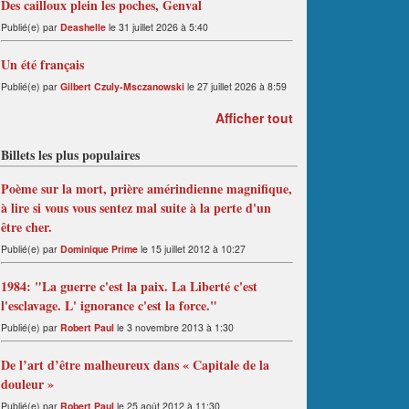
Des cailloux plein les poches, Genval
Publié(e) par
Deashelle
le 31 juillet 2026 à 5:40
Un été français
Publié(e) par
Gilbert Czuly-Msczanowski
le 27 juillet 2026 à 8:59
Afficher tout
Billets les plus populaires
Poème sur la mort, prière amérindienne magnifique,
à lire si vous vous sentez mal suite à la perte d'un
être cher.
Publié(e) par
Dominique Prime
le 15 juillet 2012 à 10:27
1984: "La guerre c'est la paix. La Liberté c'est
l'esclavage. L' ignorance c'est la force."
Publié(e) par
Robert Paul
le 3 novembre 2013 à 1:30
De l’art d’être malheureux dans « Capitale de la
douleur »
Publié(e) par
Robert Paul
le 25 août 2012 à 11:30