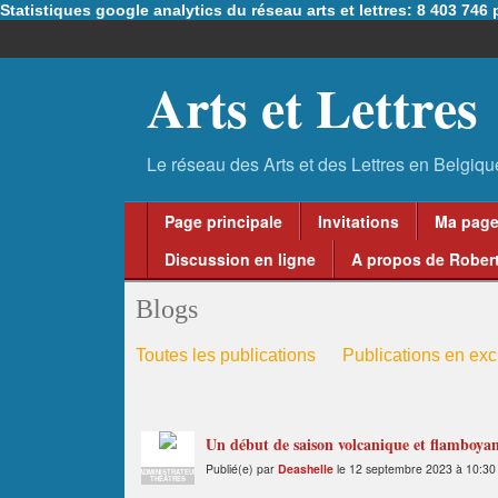
Statistiques google analytics du réseau arts et lettres: 8 403 74
Arts et Lettres
Page principale
Invitations
Ma pag
Discussion en ligne
A propos de Robert
Blogs
Toutes les publications
Publications en excl
Un début de saison volcanique et flamboyan
Publié(e) par
Deashelle
le 12 septembre 2023 à 10:30
ADMINISTRATEUR
THÉÂTRES