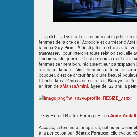
Le pitch: « Lysistrata », un nom qui signifie en gr
femmes de la cité de l’Acropole et du trésor d’Ath
fameux
Guy Pion
. À l’instigation de Lysistrata,
traitresses
, pour interdire toute relation sexuelle a
l’innommable guerre. C’est cela ou la mort de la s
femmes tiennent bon, réclament leur participation à
arrangent la paix. Ainsi, hommes et femmes seront
bouquet, c’est ce chœur final d’une beauté boulever
Liberté dans l’émouvante chanson
Baraye,
écrite
en Iran de
#MahsaAmini
, âgée de 22 ans à pein
Guy Pion et Béatrix Ferauge Photo
Aude Vanlat
Aspasie, la femme du magistrat, cet homme comblé
à la perfection par
Béatrix Ferauge
, elle évolue n