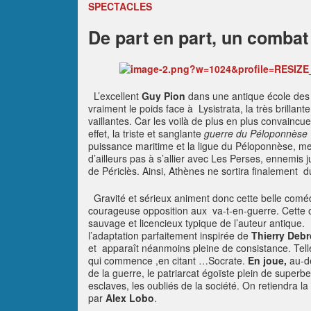
SPECTACLES
De part en part, un comba
L’excellent
Guy Pion
dans une antique école de
vraiment le poids face à Lysistrata, la très brillante
vaillantes. Car les voilà de plus en plus convaincu
effet, la triste et sanglante
guerre du Péloponnèse
puissance maritime et la ligue du Péloponnèse, men
d’ailleurs pas à s’allier avec Les Perses, ennemis j
de Périclès. Ainsi, Athènes ne sortira finalement d
Gravité et sérieux animent donc cette belle coméd
courageuse opposition aux va-t-en-guerre. Cette
sauvage et licencieux typique de l’auteur antique.
l’adaptation parfaitement inspirée de
Thierry Deb
et apparaît néanmoins pleine de consistance. Tell
qui commence ,en citant …Socrate.
En joue,
au-de
de la guerre, le patriarcat égoïste plein de superbe
esclaves, les oubliés de la société. On retiendra l
par
Alex Lobo
.