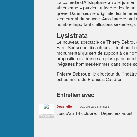
La comédie d’Aristophane a vu le jour en
athénienne – parvient à fédérer les fem
grève. Dans l’œuvre originale, les femmes
s’emparent du pouvoir. Aussi surprenant q
nombre important d’allusions sexuelles, 
Lysistrata
Le nouveau spectacle de Thierry Debroux
Parc. Sur scène dix acteurs – dont neuf 
monumental qui sert de support à de nombr
proposition s’adresse au plus grand nomb
inégalités hommes/femmes dans notre soc
Thierry Debroux
, le directeur du Théâtr
est au micro de François Caudron
Entretien avec
Deashelle
4 octobre 2023 at 8:33
Jusqu'au 14 octobre... Dépêchez-vous!
ADMINISTRATEUR
THÉÂTRES