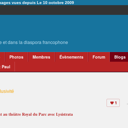
6 pages vues depuis Le 10 octobre 2009
e
Photos
Membres
Évènements
Forum
Blogs
 Paul
usivité
1
t au théâtre Royal du Parc avec Lysistrata