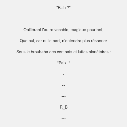
"Pain ?"
-
Oblitérant l'autre vocable, magique pourtant,
Que nul, car nulle part, n'entendra plus résonner
Sous le brouhaha des combats et luttes planétaires :
"Paix !"
-
--
---
R_B
---