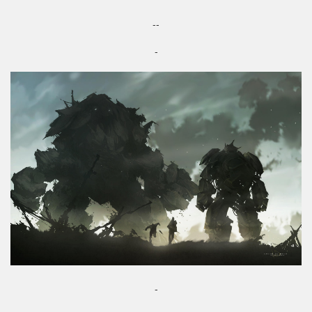
--
-
-