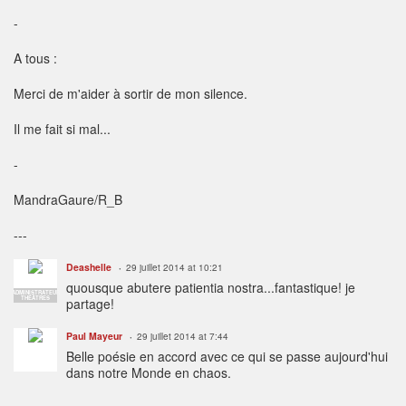
-
A tous :
Merci de m'aider à sortir de mon silence.
Il me fait si mal...
-
MandraGaure/R_B
---
Deashelle
29 juillet 2014 at 10:21
quousque abutere patientia nostra...fantastique! je
ADMINISTRATEUR
THÉÂTRES
partage!
Paul Mayeur
29 juillet 2014 at 7:44
Belle poésie en accord avec ce qui se passe aujourd'hui
dans notre Monde en chaos.