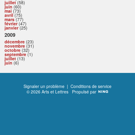
juillet
(58)
juin
(60)
mai
(73)
avril
(75)
mars
(77)
février
(47)
janvier
(25)
2009
décembre
(23)
novembre
(31)
octobre
(32)
septembre
(1)
juillet
(13)
juin
(6)
Signaler un problème
|
Conditions de service
© 2026 Arts et Lettres
Propulsé par