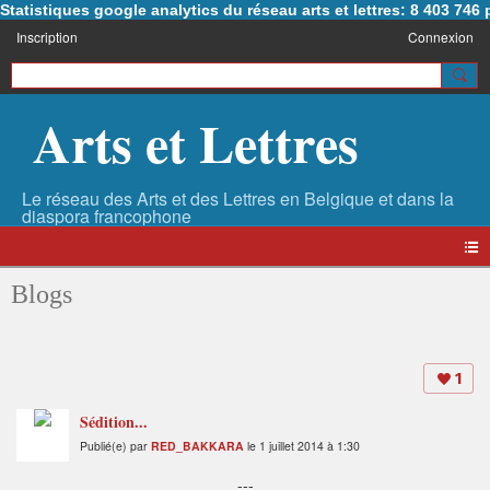
Statistiques google analytics du réseau arts et lettres: 8 403 74
Inscription
Connexion
Arts et Lettres
Blogs
1
Sédition...
Publié(e) par
RED_BAKKARA
le 1 juillet 2014 à 1:30
---