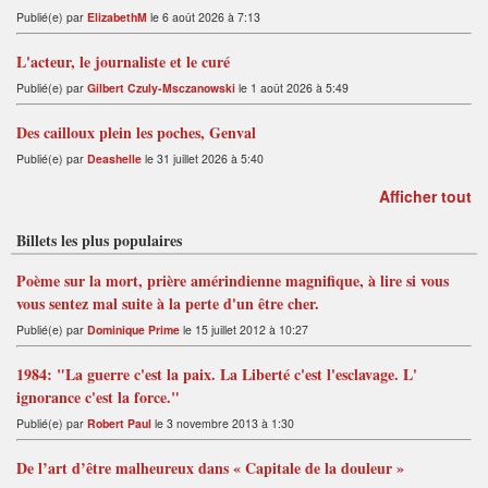
Publié(e) par
ElizabethM
le 6 août 2026 à 7:13
L'acteur, le journaliste et le curé
Publié(e) par
Gilbert Czuly-Msczanowski
le 1 août 2026 à 5:49
Des cailloux plein les poches, Genval
Publié(e) par
Deashelle
le 31 juillet 2026 à 5:40
Afficher tout
Billets les plus populaires
Poème sur la mort, prière amérindienne magnifique, à lire si vous
vous sentez mal suite à la perte d'un être cher.
Publié(e) par
Dominique Prime
le 15 juillet 2012 à 10:27
1984: "La guerre c'est la paix. La Liberté c'est l'esclavage. L'
ignorance c'est la force."
Publié(e) par
Robert Paul
le 3 novembre 2013 à 1:30
De l’art d’être malheureux dans « Capitale de la douleur »