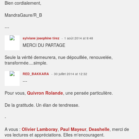
Bien cordialement,
MandraGaure/R_B
---
sylviane josephine tirez
1 août 2014 at 9:48
MERCI DU PARTAGE
Seule la vérité demeurera, nue dépouillée, renouvelée,
transformée....simple.
RED_BAKKARA
30 juillet 2014 at 12:32
---
Pour vous,
Quivron Rolande
, une pensée particulière.
De la gratitude. Un élan de tendresse.
-
A vous :
Olivier Lamboray
,
Paul Mayeur
,
Deashelle
, merci de
vos lectures et appréciations. Elles m'encouragent.