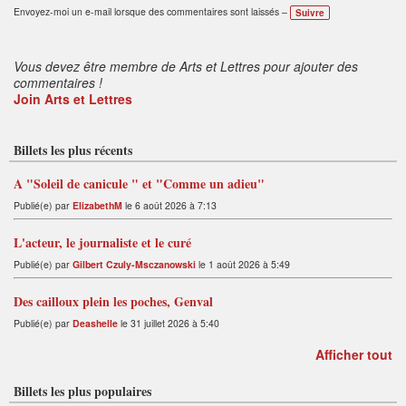
ali
Envoyez-moi un e-mail lorsque des commentaires sont laissés –
Suivre
s
e
s
:
Vous devez être membre de Arts et Lettres pour ajouter des
commentaires !
Join Arts et Lettres
Billets les plus récents
A "Soleil de canicule " et "Comme un adieu"
Publié(e) par
ElizabethM
le 6 août 2026 à 7:13
L'acteur, le journaliste et le curé
Publié(e) par
Gilbert Czuly-Msczanowski
le 1 août 2026 à 5:49
Des cailloux plein les poches, Genval
Publié(e) par
Deashelle
le 31 juillet 2026 à 5:40
Afficher tout
Billets les plus populaires