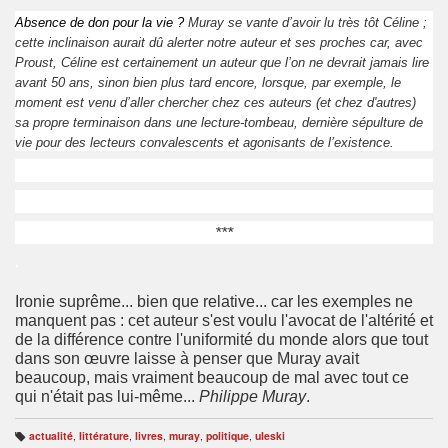
Absence de don pour la vie ?
Muray se vante d’avoir lu très tôt Céline ;
cette inclinaison aurait dû alerter notre auteur et ses proches car, avec
Proust, Céline est certainement un auteur que l’on ne devrait jamais lire
avant 50 ans, sinon bien plus tard encore, lorsque, par exemple, le
moment est venu d’aller chercher chez ces auteurs (et chez d'autres)
sa propre terminaison dans une lecture-tombeau, dernière sépulture de
vie pour des lecteurs convalescents et agonisants de l’existence.
***
.
Ironie suprême... bien que relative... car les exemples ne
manquent pas : cet auteur s'est voulu l'avocat de l'altérité et
de la différence contre l'uniformité du monde alors que tout
dans son œuvre laisse à penser que Muray avait
beaucoup, mais vraiment beaucoup de mal avec tout ce
qui n'était pas lui-même...
Philippe Muray
.
actualité
,
littérature
,
livres
,
muray
,
politique
,
uleski
B