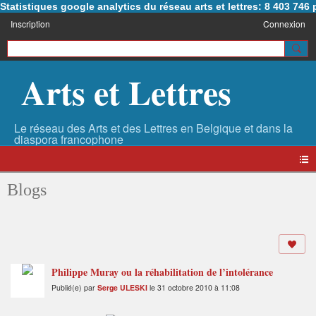
Statistiques google analytics du réseau arts et lettres: 8 403 74
Inscription
Connexion
Arts et Lettres
Blogs
Philippe Muray ou la réhabilitation de l’intolérance
Publié(e) par
Serge ULESKI
le 31 octobre 2010 à 11:08