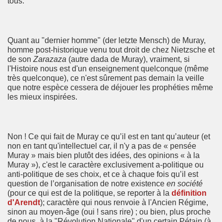
tous.
Quant au "dernier homme" (der letzte Mensch) de Muray,
homme post-historique venu tout droit de chez Nietzsche et
de son
Zarazaza
(autre dada de Muray), vraiment, si
l'Histoire nous est d'un enseignement quelconque (même
très quelconque), ce n'est sûrement pas demain la veille
que notre espèce cessera de déjouer les prophéties même
les mieux inspirées.
Non ! Ce qui fait de Muray ce qu’il est en tant qu’auteur (et
non en tant qu'intellectuel car, il n'y a pas de « pensée
Muray » mais bien plutôt des idées, des opinions « à la
Muray »), c'est le caractère exclusivement a-politique ou
anti-politique de ses choix, et ce à chaque fois qu’il est
question de l’organisation de notre existence
en société
(pour ce qui est de la politique, se reporter à la
définition
d'Arendt
); caractère qui nous renvoie à l'Ancien Régime,
sinon au moyen-âge (oui ! sans rire) ; ou bien, plus proche
de nous, à la "Révolution Nationale" d'un certain Pétain (à