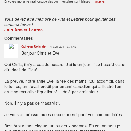
Envoyez-moi un e-mail lorsque des commentaires sont laissés –
Suivre
s
e
s
:
Vous devez être membre de Arts et Lettres pour ajouter des
commentaires !
Join Arts et Lettres
Commentaires
Quivron Rolande
4 avril 2011 at 1:42
Bonjour Chris et Eve,
Oui Chris, il n'y a pas de hasard. J'ai lu un jour : "Le hasard est un
clin doeil de Dieu".
La preuve, notre amie Eve, la fée des maths. Qui accompli, dans
le temps, un travail prédit par un ami canadien qui a illustré l'un
de mes recueils : Equations" ... dajà par ordinateur.
Non, il n'y a pas de "hasards".
Je vous embrasse toutes deux et merci pour vos commentaires.
Bientôt sur mon blogue, un ou deux poèmes. En ce moment je
suis engluée dans des occupations très "matérialistes".