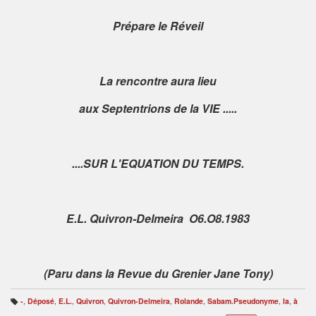
Prépare le Réveil
La rencontre aura lieu
aux Septentrions de la VIE .....
....SUR L'EQUATION DU TEMPS.
E.L. Quivron-Delmeira O6.O8.1983
(Paru dans la Revue du Grenier Jane Tony)
-
,
Déposé
,
E.L.
,
Quivron
,
Quivron-Delmeira
,
Rolande
,
Sabam.Pseudonyme
,
la
,
à
B
ali