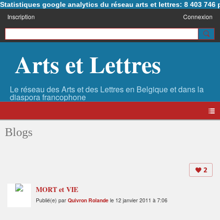
Statistiques google analytics du réseau arts et lettres: 8 403 74
Inscription
Connexion
Arts et Lettres
Blogs
2
MORT et VIE
Publié(e) par
Quivron Rolande
le 12 janvier 2011 à 7:06