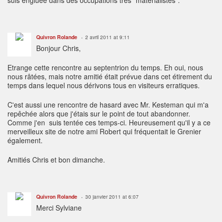
Quivron Rolande
2 avril 2011 at 9:11
Bonjour Chris,
Etrange cette rencontre au septentrion du temps. Eh oui, nous
nous râtées, mais notre amitié était prévue dans cet étirement du
temps dans lequel nous dérivons tous en visiteurs erratiques.
C'est aussi une rencontre de hasard avec Mr. Kesteman qui m'a
repêchée alors que j'étais sur le point de tout abandonner.
Comme j'en suis tentée ces temps-ci. Heureusement qu'il y a ce
merveilleux site de notre ami Robert qui fréquentait le Grenier
également.
Amitiés Chris et bon dimanche.
Quivron Rolande
30 janvier 2011 at 6:07
Merci Sylviane