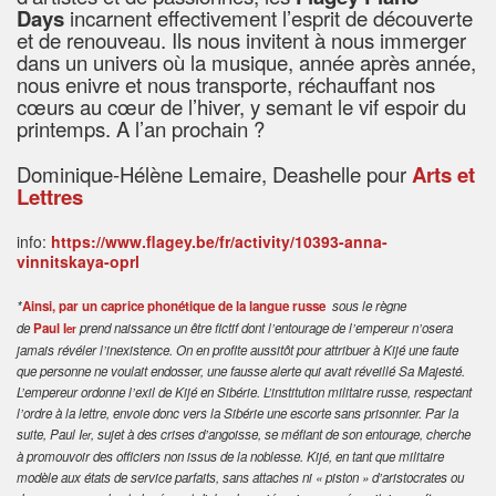
Days
incarnent effectivement l’esprit de découverte
et de renouveau. Ils nous invitent à nous immerger
dans un univers où la musique, année après année,
nous enivre et nous transporte, réchauffant nos
cœurs au cœur de l’hiver, y semant le vif espoir du
printemps. A l’an prochain ?
Dominique-Hélène Lemaire, Deashelle pour
Arts et
Lettres
info:
https://www.flagey.be/fr/activity/10393-anna-
vinnitskaya-oprl
*
Ainsi, par un caprice phonétique de la langue russe
sous le règne
de
Paul I
prend naissance un être fictif dont l’entourage de l’empereur n’osera
er
jamais révéler l’inexistence. On en profite aussitôt pour attribuer à Kijé une faute
que personne ne voulait endosser, une fausse alerte qui avait réveillé Sa Majesté.
L’empereur ordonne l’exil de Kijé en Sibérie. L’institution militaire russe, respectant
l’ordre à la lettre, envoie donc vers la Sibérie une escorte sans prisonnier. Par la
suite, Paul I
, sujet à des crises d’angoisse, se méfiant de son entourage, cherche
er
à promouvoir des officiers non issus de la noblesse. Kijé, en tant que militaire
modèle aux états de service parfaits, sans attaches ni « piston » d’aristocrates ou