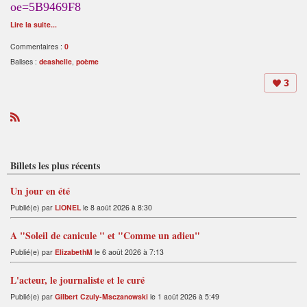
Lire la suite...
Commentaires :
0
Balises :
deashelle
,
poème
3
R
S
S
Billets les plus récents
Un jour en été
Publié(e) par
LIONEL
le 8 août 2026 à 8:30
A "Soleil de canicule " et "Comme un adieu"
Publié(e) par
ElizabethM
le 6 août 2026 à 7:13
L'acteur, le journaliste et le curé
Publié(e) par
Gilbert Czuly-Msczanowski
le 1 août 2026 à 5:49