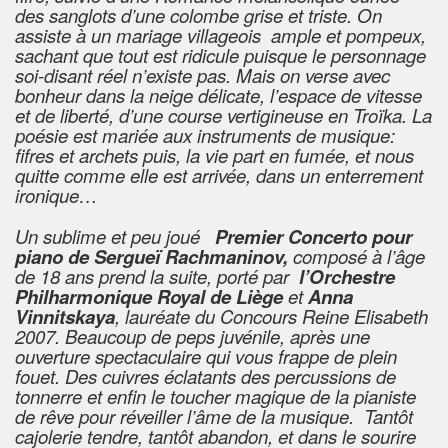
des sanglots d’une colombe grise et triste. On
assiste à un mariage villageois ample et pompeux,
sachant que tout est ridicule puisque le personnage
soi-disant réel n’existe pas. Mais on verse avec
bonheur dans la neige délicate, l’espace de vitesse
et de liberté, d’une course vertigineuse en Troïka. La
poésie est mariée aux instruments de musique:
fifres et archets puis, la vie part en fumée, et nous
quitte comme elle est arrivée, dans un enterrement
ironique…
Un sublime et peu joué
Premier Concerto pour
piano de Sergueï Rachmaninov,
composé à l’âge
de 18 ans prend la suite, porté par
l’Orchestre
Philharmonique Royal de Liège
et
Anna
Vinnitskaya
, lauréate du Concours Reine Elisabeth
2007. Beaucoup de peps juvénile, après une
ouverture spectaculaire qui vous frappe de plein
fouet. Des cuivres éclatants des percussions de
tonnerre et enfin le toucher magique de la pianiste
de rêve pour réveiller l’âme de la musique. Tantôt
cajolerie tendre, tantôt abandon, et dans le sourire