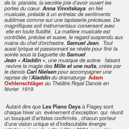
de la pianiste, la secrète joie d’avoir ouvert les
portes du cœur.
Anna Vinnitskaya
en féé
musicale, préside à un entrelac de sentiments
sublimes comme sur une tapisserie précieuse. De
magnifiques soli instrumentaux conversent avec
elle en toute fluidité. La matière musicale est
contrôlée, précise et suave, le regard suspendu aux
mains du chef d’orchestre,
Samuel Jean
. Tout
aussi lyrique et passionnant se révèle pour finir la
soirée sous la baguette de
Samuel
Jean
« Aladdin »
,
une musique de scène faisant
revivre la magie des
Mille et une nuits
,
créée par
le danois
Carl Nielsen
pour accompagner une
reprise de l’
Aladdin
du dramaturge
Adam
Oehlenschläger
au Théâtre Royal Danois en
février 1919.
Autant dire que
Les Piano Days
à Flagey sont
chaque hiver un événement d’exception qui réunit
un bouquet d’artistes confirmés , chacun porteur
d’une vision unique et d’indiscutable énergie