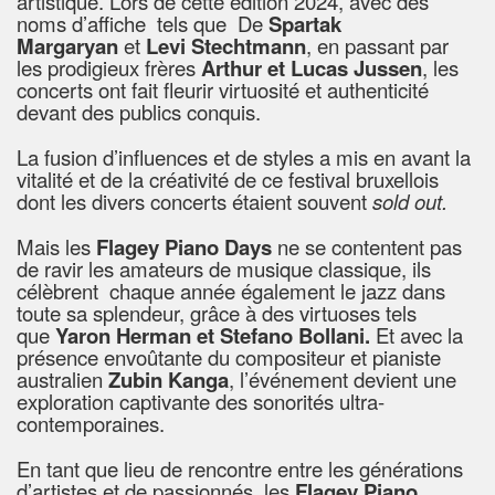
artistique. Lors de cette édition 2024, avec des
noms d’affiche tels que De
Spartak
Margaryan
et
Levi Stechtmann
, en passant par
les prodigieux frères
Arthur et Lucas Jussen
, les
concerts ont fait fleurir virtuosité et authenticité
devant des publics conquis.
La fusion d’influences et de styles a mis en avant la
vitalité et de la créativité de ce festival bruxellois
dont les divers concerts étaient souvent
sold out.
Mais les
Flagey Piano Days
ne se contentent pas
de ravir les amateurs de musique classique, ils
célèbrent chaque année également le jazz dans
toute sa splendeur, grâce à des virtuoses tels
que
Yaron Herman et Stefano Bollani.
Et avec la
présence envoûtante du compositeur et pianiste
australien
Zubin Kanga
, l’événement devient une
exploration captivante des sonorités ultra-
contemporaines.
En tant que lieu de rencontre entre les générations
d’artistes et de passionnés, les
Flagey Piano