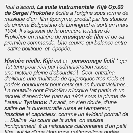
Tout d’abord,
La suite instrumentale Kijé Op.60
de Sergei Prokofiev
écrite à l’origine sous forme de
musique d’un film éponyme, produit par les studios
de cinéma Belgoskino de Leningrad et sorti en mars
1934. Il s’agissait de la première tentative de
Prokofiev en matière de
musique de film
et de sa
première commande. Une œuvre qui balance entre
satire politique et épopée.
Histoire réelle, Kijé
est
un
personnage fictif
* qui
fut tenu pour réel par l’administration russe,
une
histoire pleine d’absurdité
!
Ceci
entraîna
d’ailleurs une multitude de quiproquos très réels et
parfois douloureux pour ceux qui en furent victimes .
La nouvelle dont Prokofiev s’inspire fait partie d’
un
recueil d’anecdotes paru en 1901 sous la plume de
l’auteur
Tynianov.
Il s’agit, on s’en doute,
d’une
satire
de la bureaucratie russe et l’empereur,
irascible et capricieux, comme un évident portrait de
…Staline.
Au cours de la suite on assiste
ironiquement à la naissance claironnante d’un petit
fifre, suivie d’une Romance mélancolique ourlée