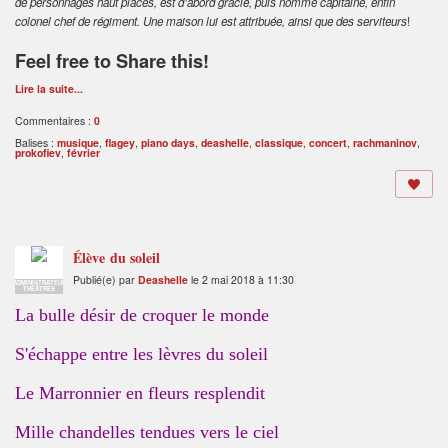
de personnages haut placés, est d’abord gracié, puis nommé capitaine, enfin
colonel chef de régiment. Une maison lui est attribuée, ainsi que des serviteurs
!
Feel free to Share this!
Lire la suite...
Commentaires :
0
Balises :
musique
,
flagey
,
piano days
,
deashelle
,
classique
,
concert
,
rachmaninov
,
prokofiev
,
février
Élève du soleil
Publié(e) par
Deashelle
le 2 mai 2018 à 11:30
ADMINISTRATEUR
THÉÂTRES
La bulle désir de croquer le monde
S'échappe entre les lèvres du soleil
Le Marronnier en fleurs resplendit
Mille chandelles tendues vers le ciel