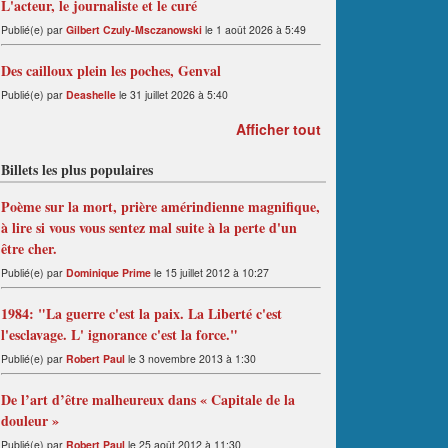
L'acteur, le journaliste et le curé
Publié(e) par
Gilbert Czuly-Msczanowski
le 1 août 2026 à 5:49
Des cailloux plein les poches, Genval
Publié(e) par
Deashelle
le 31 juillet 2026 à 5:40
Afficher tout
Billets les plus populaires
Poème sur la mort, prière amérindienne magnifique,
à lire si vous vous sentez mal suite à la perte d'un
être cher.
Publié(e) par
Dominique Prime
le 15 juillet 2012 à 10:27
1984: "La guerre c'est la paix. La Liberté c'est
l'esclavage. L' ignorance c'est la force."
Publié(e) par
Robert Paul
le 3 novembre 2013 à 1:30
De l’art d’être malheureux dans « Capitale de la
douleur »
Publié(e) par
Robert Paul
le 25 août 2012 à 11:30