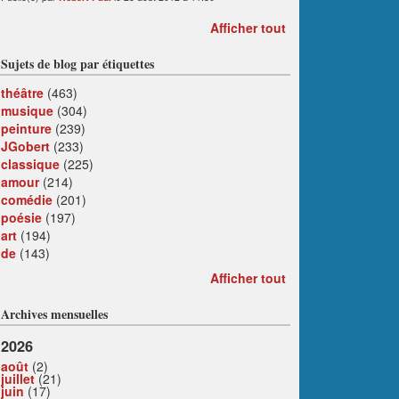
Afficher tout
Sujets de blog par étiquettes
théâtre
(463)
musique
(304)
peinture
(239)
JGobert
(233)
classique
(225)
amour
(214)
comédie
(201)
poésie
(197)
art
(194)
de
(143)
Afficher tout
Archives mensuelles
2026
août
(2)
juillet
(21)
juin
(17)