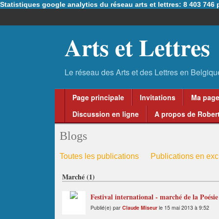
Statistiques google analytics du réseau arts et lettres: 8 403 74
Arts et Lettres
Page principale
Invitations
Ma pag
Discussion en ligne
A propos de Robert
Blogs
Toutes les publications
Publications en excl
Marché (1)
Festival international - marché de la Poési
Publié(e) par
Claude Miseur
le 15 mai 2013 à 9:52