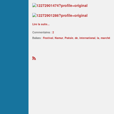
Lire la suite...
Commentaires :
2
Balises :
Festival
,
Namur
,
Poésie
,
de
,
international
,
la
,
marché
R
S
S