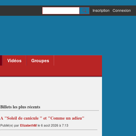
Inscription
Connexion
Vidéos
Groupes
Billets les plus récents
A "Soleil de canicule " et "Comme un adieu"
Publié(e) par
ElizabethM
le 6 août 2026 à 7:13