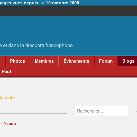
6 pages vues depuis Le 10 octobre 2009
e
Photos
Membres
Évènements
Forum
Blogs
 Paul
usivité
e - Namur