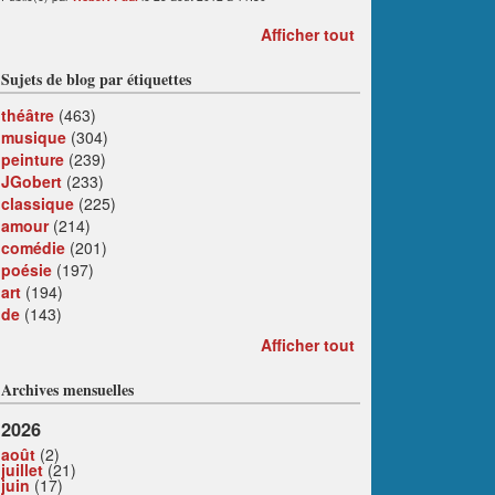
Afficher tout
Sujets de blog par étiquettes
théâtre
(463)
musique
(304)
peinture
(239)
JGobert
(233)
classique
(225)
amour
(214)
comédie
(201)
poésie
(197)
art
(194)
de
(143)
Afficher tout
Archives mensuelles
2026
août
(2)
juillet
(21)
juin
(17)