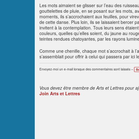
Les mots aimaient se glisser sur l’eau des ruisseau
gouttelettes de pluie, en se posant sur les mots, a
moments, ils s’accrochaient aux feuilles, pour virev
de cette danse. Plus loin, ils se laissaient bercer
invitent à la contemplation. Tous leurs sens étaient
couleurs, quelles qu’elles soient, du jaune au rouge,
teintes rendues chatoyantes, par les rayons lumin
Comme une chenille, chaque mot s’accrochait à l’au
s’assemblait pour offrir à celui qui passera par ici le
Envoyez-moi un e-mail lorsque des commentaires sont laissés –
S
Vous devez être membre de Arts et Lettres pour a
Join Arts et Lettres