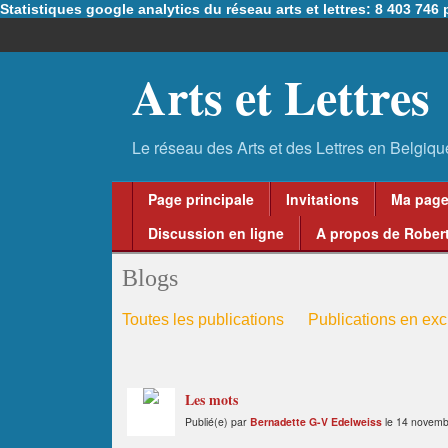
Statistiques google analytics du réseau arts et lettres: 8 403 74
Arts et Lettres
Page principale
Invitations
Ma pag
Discussion en ligne
A propos de Robert
Blogs
Toutes les publications
Publications en excl
Les mots
Publié(e) par
Bernadette G-V Edelweiss
le 14 novemb