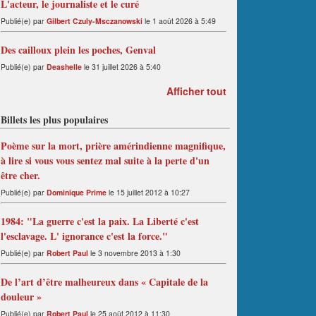
L'acteur, le journaliste et le curé
Publié(e) par
Gilbert Czuly-Msczanowski
le 1 août 2026 à 5:49
Des cailloux plein les poches, Genval
Publié(e) par
Deashelle
le 31 juillet 2026 à 5:40
Afficher tout
Billets les plus populaires
Poème sur la mort, prière amérindienne magnifique,
à lire si vous vous sentez mal suite à la perte d'un
être cher.
Publié(e) par
Dominique Prime
le 15 juillet 2012 à 10:27
1984: "La guerre c'est la paix. La Liberté c'est
l'esclavage. L' ignorance c'est la force."
Publié(e) par
Robert Paul
le 3 novembre 2013 à 1:30
De l’art d’être malheureux dans « Capitale de la
douleur »
Publié(e) par
Robert Paul
le 25 août 2012 à 11:30