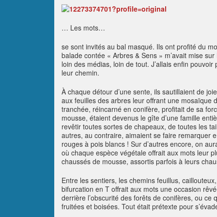
… Les mots…
se sont invités au bal masqué. Ils ont profité du m
balade contée « Arbres & Sens » m’avait mise sur la 
loin des médias, loin de tout. J’allais enfin pouvoi
leur chemin.
À chaque détour d’une sente, ils sautillaient de jo
aux feuilles des arbres leur offrant une mosaïque d
tranchée, réincarné en conifère, profitait de sa fo
mousse, étaient devenus le gîte d’une famille enti
revêtir toutes sortes de chapeaux, de toutes les tai
autres, au contraire, aimaient se faire remarquer
rouges à pois blancs ! Sur d’autres encore, on aurai
où chaque espèce végétale offrait aux mots leur pl
chaussés de mousse, assortis parfois à leurs chauss
Entre les sentiers, les chemins feuillus, cailloute
bifurcation en T offrait aux mots une occasion rêvé
derrière l’obscurité des forêts de conifères, ou ce
fruitées et boisées. Tout était prétexte pour s’évader.