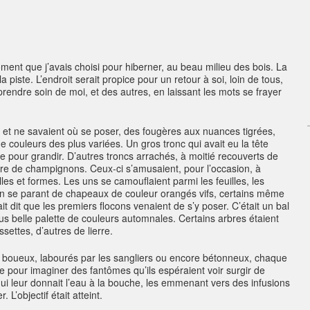
oment que j’avais choisi pour hiberner, au beau milieu des bois. La
piste. L’endroit serait propice pour un retour à soi, loin de tous,
r prendre soin de moi, et des autres, en laissant les mots se frayer
ie et ne savaient où se poser, des fougères aux nuances tigrées,
e couleurs des plus variées. Un gros tronc qui avait eu la tête
rce pour grandir. D’autres troncs arrachés, à moitié recouverts de
ère de champignons. Ceux-ci s’amusaient, pour l’occasion, à
lles et formes. Les uns se camouflaient parmi les feuilles, les
 en se parant de chapeaux de couleur orangés vifs, certains même
t dit que les premiers flocons venaient de s’y poser. C’était un bal
us belle palette de couleurs automnales. Certains arbres étaient
ettes, d’autres de lierre.
ux, boueux, labourés par les sangliers ou encore bétonneux, chaque
e pour imaginer des fantômes qu’ils espéraient voir surgir de
 qui leur donnait l’eau à la bouche, les emmenant vers des infusions
 L’objectif était atteint.