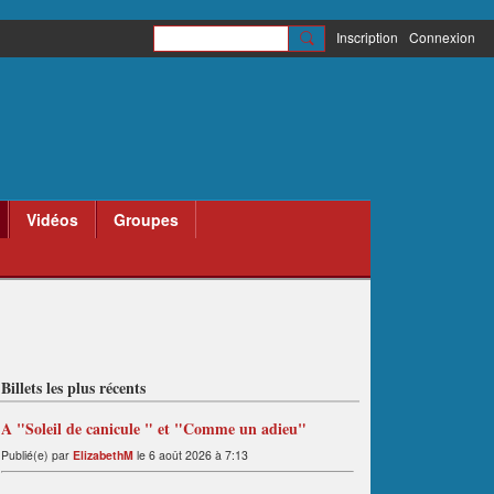
Inscription
Connexion
Vidéos
Groupes
Billets les plus récents
A "Soleil de canicule " et "Comme un adieu"
Publié(e) par
ElizabethM
le 6 août 2026 à 7:13