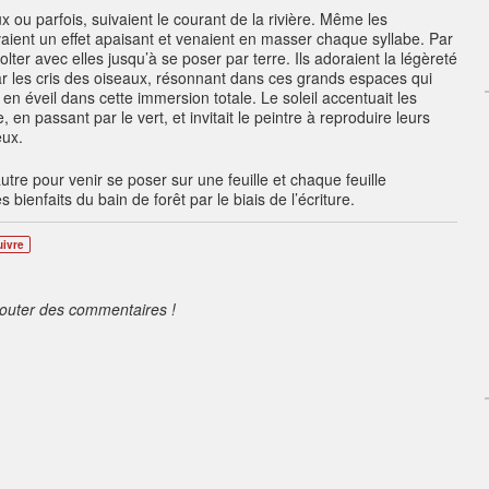
x ou parfois, suivaient le courant de la rivière. Même les
vaient un effet apaisant et venaient en masser chaque syllabe. Par
olter avec elles jusqu’à se poser par terre. Ils adoraient la légèreté
 par les cris des oiseaux, résonnant dans ces grands espaces qui
 en éveil dans cette immersion totale. Le soleil accentuait les
 en passant par le vert, et invitait le peintre à reproduire leurs
eux.
tre pour venir se poser sur une feuille et chaque feuille
s bienfaits du bain de forêt par le biais de l’écriture.
uivre
jouter des commentaires !