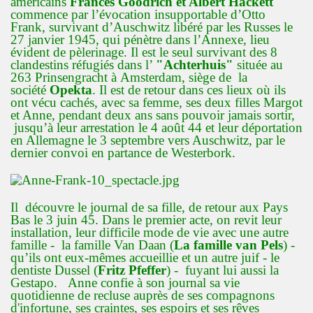
américains
Frances Goodrich et Albert Hackett
commence par l’évocation insupportable d’Otto
Frank, survivant d’Auschwitz libéré par les Russes le
27 janvier 1945, qui pénètre dans l’Annexe, lieu
évident de pèlerinage. Il est le seul survivant des 8
clandestins réfugiés dans l’
"Achterhuis"
située au
263 Prinsengracht à Amsterdam, siège de la
société
Opekta
. Il est de retour dans ces lieux où ils
ont vécu cachés, avec sa femme, ses deux filles Margot
et Anne, pendant deux ans sans pouvoir jamais sortir,
jusqu’à leur arrestation le 4 août 44 et leur déportation
en Allemagne le 3 septembre vers Auschwitz, par le
dernier convoi en partance de Westerbork.
Il découvre le journal de sa fille, de
retour aux Pays
Bas le 3 juin 45
. Dans le premier acte, on revit leur
installation, leur difficile mode de vie avec une autre
famille - la famille Van Daan (
La famille van Pels
) -
qu’ils ont eux-mêmes accueillie et un autre juif - le
dentiste Dussel (
Fritz Pfeffer
) - fuyant lui aussi la
Gestapo. Anne confie à son journal sa vie
quotidienne de recluse auprès de ses compagnons
d'infortune, ses craintes, ses espoirs et ses rêves