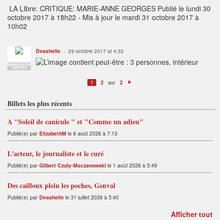
LA LIbre:
CRITIQUE: MARIE-ANNE GEORGES
Publié le lundi 30
octobre 2017 à 18h22 - Mis à jour le mardi 31 octobre 2017 à
10h02
Deashelle
29 octobre 2017 at 4:32
ADMINISTRATEUR
THÉÂTRES
sur
1
2
2
S
ui
v
Billets les plus récents
a
n
t
A "Soleil de canicule " et "Comme un adieu"
Publié(e) par
ElizabethM
le 6 août 2026 à 7:13
L'acteur, le journaliste et le curé
Publié(e) par
Gilbert Czuly-Msczanowski
le 1 août 2026 à 5:49
Des cailloux plein les poches, Genval
Publié(e) par
Deashelle
le 31 juillet 2026 à 5:40
Afficher tout