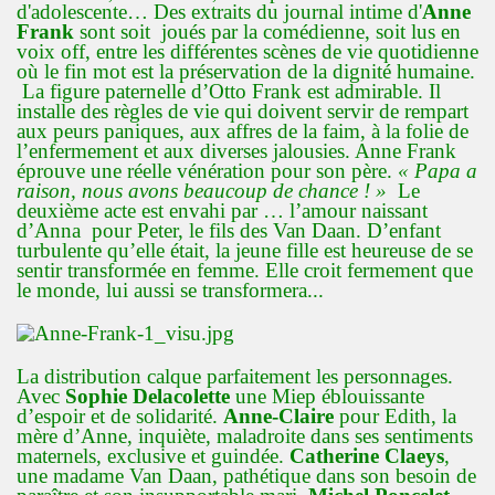
d'adolescente… Des extraits du journal intime d'
Anne
Frank
sont soit joués par la comédienne, soit lus en
voix off, entre les différentes scènes de vie quotidienne
où le fin mot est la préservation de la dignité humaine.
La figure paternelle d’Otto Frank est admirable. Il
installe des règles de vie qui doivent servir de rempart
aux peurs paniques, aux affres de la faim, à la folie de
l’enfermement et aux diverses jalousies. Anne Frank
éprouve une réelle vénération pour son père.
« Papa a
raison, nous avons beaucoup de chance ! »
Le
deuxième acte est envahi par … l’amour naissant
d’Anna pour Peter, le fils des Van Daan. D’enfant
turbulente qu’elle était, la jeune fille est heureuse de se
sentir transformée en femme. Elle croit fermement que
le monde, lui aussi se transformera...
La distribution calque parfaitement les personnages.
Avec
Sophie Delacolette
une Miep éblouissante
d’espoir et de solidarité.
Anne-Claire
pour Edith, la
mère d’Anne, inquiète, maladroite dans ses sentiments
maternels, exclusive et guindée.
Catherine Claeys
,
une madame Van Daan, pathétique dans son besoin de