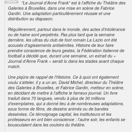
ADMINISTRATEUR
"Le Journal d'Anne Frank" est à l'affiche du Théâtre des
THÉÂTRES
Galeries à Bruxelles, dans une mise en scène de Fabrice
Gardin. Une adaptation particulièrement réussie et une
distribution au diapason.
Régulièrement, partout dans le monde, des actes d'intolérance
ou de haine sont perpétrés. Pas plus tard que la semaine
dernière, les ultras du club de foot romain La Lazio ont été
accusés d'agissements antisémites. Histoire de leur faire
prendre conscience de leurs gestes, la Fédération italienne de
football a décidé que, durant une semaine, un extrait du «
Journal d'Anne Frank » serait lu dans les stades avant chaque
match.
Une piqûre de rappel de l'Histoire. Ce à quoi ont également
voulu s'atteler, il y a un an, David Michel, directeur du Théâtre
des Galeries à Bruxelles, et Fabrice Gardin, metteur en scène,
en décidant de mettre à l'affiche le fameux journal. Un livre
traduit dans 70 langues, vendu à plus de 30 millions
d'exemplaires, qui a donné lieu à de nombreuses adaptations,
sous forme de films, de dessins animés ou de bandes
dessinées. Ce témoignage capital, les instituteurs et les
professeurs en ont bien conscience : l'autre soir, les enfants se
bousculaient dans les couloirs du théâtre.