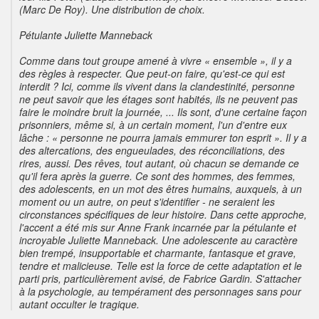
(Marc De Roy). Une distribution de choix.
Pétulante Juliette Manneback
Comme dans tout groupe amené à vivre « ensemble », il y a
des règles à respecter. Que peut-on faire, qu'est-ce qui est
interdit ? Ici, comme ils vivent dans la clandestinité, personne
ne peut savoir que les étages sont habités, ils ne peuvent pas
faire le moindre bruit la journée, ... Ils sont, d'une certaine façon
prisonniers, même si, à un certain moment, l'un d'entre eux
lâche : « personne ne pourra jamais emmurer ton esprit ». Il y a
des altercations, des engueulades, des réconciliations, des
rires, aussi. Des rêves, tout autant, où chacun se demande ce
qu'il fera après la guerre. Ce sont des hommes, des femmes,
des adolescents, en un mot des êtres humains, auxquels, à un
moment ou un autre, on peut s'identifier - ne seraient les
circonstances spécifiques de leur histoire. Dans cette approche,
l'accent a été mis sur Anne Frank incarnée par la pétulante et
incroyable Juliette Manneback. Une adolescente au caractère
bien trempé, insupportable et charmante, fantasque et grave,
tendre et malicieuse. Telle est la force de cette adaptation et le
parti pris, particulièrement avisé, de Fabrice Gardin. S'attacher
à la psychologie, au tempérament des personnages sans pour
autant occulter le tragique.