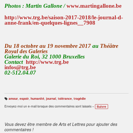
Photos : Martin Gallone /
www.martingallone.be
http://www.trg.be/saison-2017-2018/le-journal-d-
anne-frank/en-quelques-lignes__7908
Du 18 octobre au 19 novembre 2017
au
Théâtre
Royal des Galeries
Galerie du Roi, 32 1000 Bruxelles
Contact
http://www.trg.be
infos@trg.be
02-512.04.07
amour
,
espoir
,
humanité
,
journal
,
tolérance
,
tragédie
B
ali
Envoyez-moi un e-mail lorsque des commentaires sont laissés –
Suivre
s
e
s
:
Vous devez être membre de Arts et Lettres pour ajouter des
commentaires !