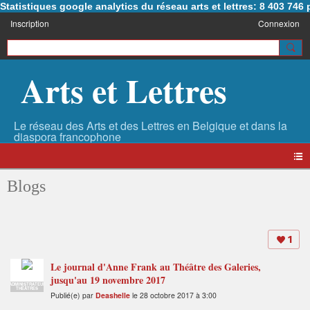
Statistiques google analytics du réseau arts et lettres: 8 403 74
Inscription
Connexion
Arts et Lettres
Blogs
1
Le journal d'Anne Frank au Théâtre des Galeries,
jusqu'au 19 novembre 2017
ADMINISTRATEUR
THÉÂTRES
Publié(e) par
Deashelle
le 28 octobre 2017 à 3:00