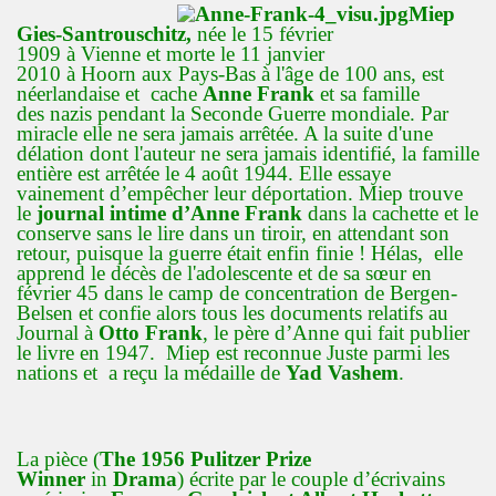
Miep
Gies-Santrouschitz,
née le 15 février
1909
à Vienne et morte le 11 janvier
2010
à Hoorn aux Pays-Bas à l'âge de 100 ans, est
néerlandaise et cache
Anne Frank
et sa famille
des nazis pendant la Seconde Guerre mondiale. Par
miracle elle ne sera jamais arrêtée. A la suite d'une
délation dont l'auteur ne sera jamais identifié, la famille
entière est arrêtée le 4 août 1944. Elle essaye
vainement d’empêcher leur déportation. Miep trouve
le
journal intime d’Anne Frank
dans la cachette et le
conserve sans le lire dans un tiroir, en attendant son
retour, puisque la guerre était enfin finie ! Hélas, elle
apprend le décès de l'adolescente et de sa sœur en
février 45 dans le camp de concentration de Bergen-
Belsen et confie alors tous les documents relatifs au
Journal à
Otto Frank
, le père d’Anne qui fait publier
le livre en 1947. Miep est reconnue Juste parmi les
nations et a reçu la médaille de
Yad Vashem
.
La pièce (
The 1956 Pulitzer Prize
Winner
in
Drama
) écrite par le couple d’écrivains