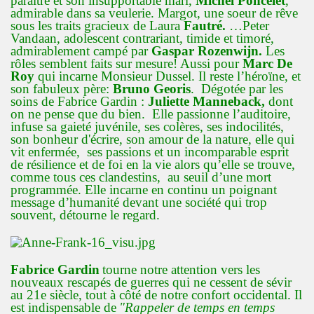
paraître et son insupportable mari,
Michel Poncelet
,
admirable dans sa veulerie. Margot, une soeur de rêve
sous les traits gracieux de Laura
Fautré.
…Peter
Vandaan, adolescent contrariant, timide et timoré,
admirablement campé par
Gaspar Rozenwijn.
Les
rôles semblent faits sur mesure! Aussi pour
Marc De
Roy
qui incarne Monsieur Dussel. Il reste l’héroïne, et
son fabuleux père:
Bruno Georis
. Dégotée par les
soins de Fabrice Gardin :
Juliette Manneback,
dont
on ne pense que du bien. Elle passionne l’auditoire,
infuse sa gaieté juvénile, ses colères, ses indocilités,
son bonheur d'écrire, son amour de la nature, elle qui
vit enfermée, ses passions et un incomparable esprit
de résilience et de foi en la vie alors qu’elle se trouve,
comme tous ces clandestins, au seuil d’une mort
programmée. Elle incarne en continu un poignant
message d’humanité devant une société qui trop
souvent, détourne le regard.
Fabrice Gardin
tourne notre attention vers les
nouveaux rescapés de guerres qui ne cessent de sévir
au 21e siècle, tout à côté de notre confort occidental. Il
est indispensable de
"Rappeler de temps en temps