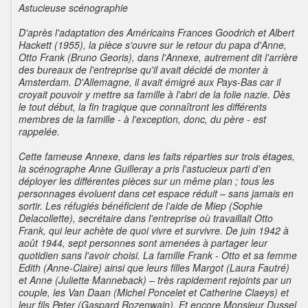
Astucieuse scénographie
D'après l'adaptation des Américains Frances Goodrich et Albert
Hackett (1955), la pièce s'ouvre sur le retour du papa d'Anne,
Otto Frank (Bruno Georis), dans l'Annexe, autrement dit l'arrière
des bureaux de l'entreprise qu'il avait décidé de monter à
Amsterdam. D'Allemagne, il avait émigré aux Pays-Bas car il
croyait pouvoir y mettre sa famille à l'abri de la folie nazie. Dès
le tout début, la fin tragique que connaîtront les différents
membres de la famille - à l'exception, donc, du père - est
rappelée.
Cette fameuse Annexe, dans les faits réparties sur trois étages,
la scénographe Anne Guilleray a pris l'astucieux parti d'en
déployer les différentes pièces sur un même plan ; tous les
personnages évoluent dans cet espace réduit – sans jamais en
sortir. Les réfugiés bénéficient de l'aide de Miep (Sophie
Delacollette), secrétaire dans l'entreprise où travaillait Otto
Frank, qui leur achète de quoi vivre et survivre. De juin 1942 à
août 1944, sept personnes sont amenées à partager leur
quotidien sans l'avoir choisi. La famille Frank - Otto et sa femme
Edith (Anne-Claire) ainsi que leurs filles Margot (Laura Fautré)
et Anne (Juliette Manneback) – très rapidement rejoints par un
couple, les Van Daan (Michel Poncelet et Catherine Claeys) et
leur fils Peter (Gaspard Rozenwajn). Et encore Monsieur Dussel