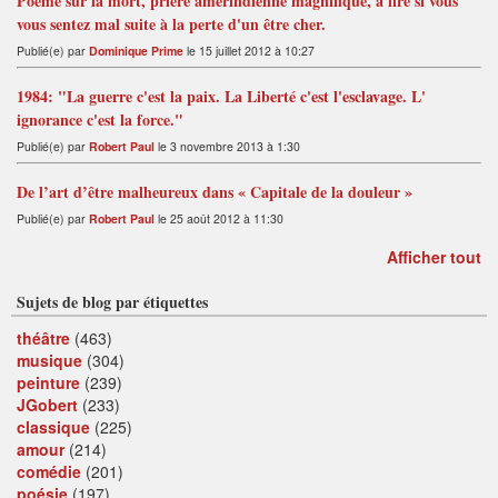
Poème sur la mort, prière amérindienne magnifique, à lire si vous
vous sentez mal suite à la perte d'un être cher.
Publié(e) par
Dominique Prime
le 15 juillet 2012 à 10:27
1984: "La guerre c'est la paix. La Liberté c'est l'esclavage. L'
ignorance c'est la force."
Publié(e) par
Robert Paul
le 3 novembre 2013 à 1:30
De l’art d’être malheureux dans « Capitale de la douleur »
Publié(e) par
Robert Paul
le 25 août 2012 à 11:30
Afficher tout
Sujets de blog par étiquettes
théâtre
(463)
musique
(304)
peinture
(239)
JGobert
(233)
classique
(225)
amour
(214)
comédie
(201)
poésie
(197)