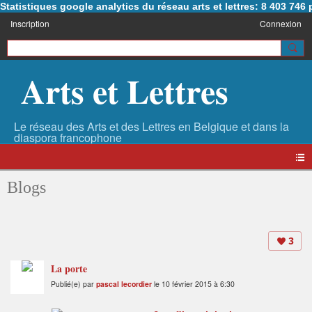
Statistiques google analytics du réseau arts et lettres: 8 403 74
Inscription
Connexion
Arts et Lettres
Blogs
3
La porte
Publié(e) par
pascal lecordier
le 10 février 2015 à 6:30