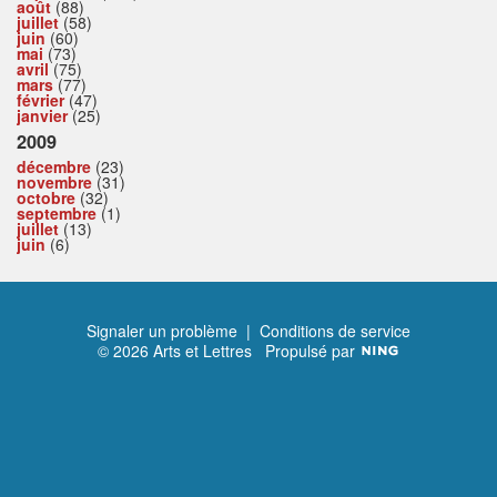
août
(88)
juillet
(58)
juin
(60)
mai
(73)
avril
(75)
mars
(77)
février
(47)
janvier
(25)
2009
décembre
(23)
novembre
(31)
octobre
(32)
septembre
(1)
juillet
(13)
juin
(6)
Signaler un problème
|
Conditions de service
© 2026 Arts et Lettres
Propulsé par