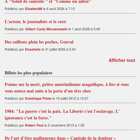
A "Soleil de canicule " et "Comme un adieu"
Publié(e) par
ElizabethM
le 6 août 2026 à 7:13
L'acteur, le journaliste et le curé
Publié(e) par
Gilbert Czuly-Msczanowski
le 1 août 2026 à 5:49
Des cailloux plein les poches, Genval
Publié(e) par
Deashelle
le 31 juillet 2026 à 5:40
Afficher tout
Billets les plus populaires
Poème sur la mort, prière amérindienne magnifique, à lire si vous
vous sentez mal suite à la perte d'un être cher.
Publié(e) par
Dominique Prime
le 15 juillet 2012 à 10:27
1984: "La guerre c'est la paix. La Liberté c'est l'esclavage. L'
ignorance c'est la force."
Publié(e) par
Robert Paul
le 3 novembre 2013 à 1:30
De l’art d’être malheureux dans « Capitale de la douleur »