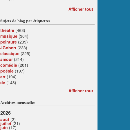
Afficher tout
Sujets de blog par étiquettes
théâtre
(463)
musique
(304)
peinture
(239)
JGobert
(233)
classique
(225)
amour
(214)
comédie
(201)
poésie
(197)
art
(194)
de
(143)
Afficher tout
Archives mensuelles
2026
août
(2)
juillet
(21)
juin
(17)