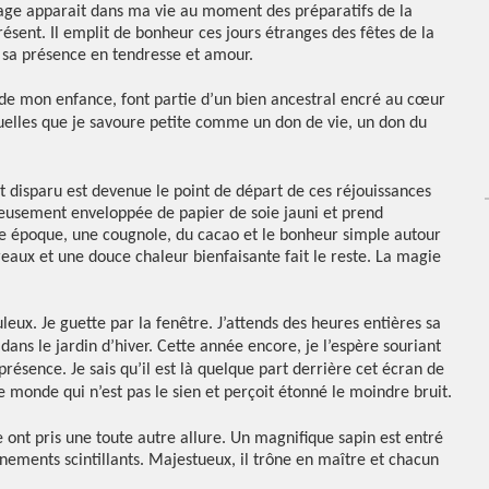
age apparait dans ma vie au moment des préparatifs de la
présent. Il emplit de bonheur ces jours étranges des fêtes de la
de sa présence en tendresse et amour.
 de mon enfance, font partie d’un bien ancestral encré au cœur
uelles que je savoure petite comme un don de vie, un don du
t disparu est devenue le point de départ de ces réjouissances
leusement enveloppée de papier de soie jauni et prend
tte époque, une cougnole, du cacao et le bonheur simple autour
reaux et une douce chaleur bienfaisante fait le reste. La magie
leux. Je guette par la fenêtre. J’attends des heures entières sa
ans le jardin d’hiver. Cette année encore, je l’espère souriant
résence. Je sais qu’il est là quelque part derrière cet écran de
e monde qui n’est pas le sien et perçoit étonné le moindre bruit.
e ont pris une toute autre allure. Un magnifique sapin est entré
nements scintillants. Majestueux, il trône en maître et chacun