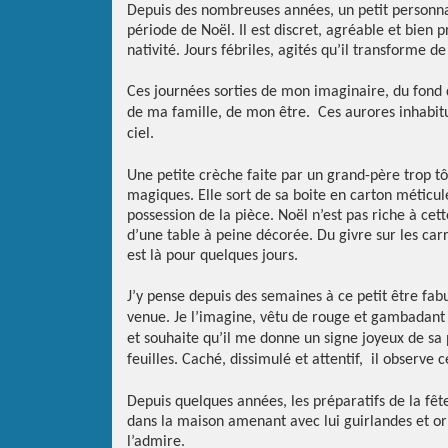
Depuis des nombreuses années, un petit personn
période de Noël. Il est discret, agréable et bien 
nativité. Jours fébriles, agités qu’il transforme 
Ces journées sorties de mon imaginaire, du fond
de ma famille, de mon être.
Ces aurores inhabit
ciel.
Une petite crèche faite par un grand-père trop tô
magiques. Elle sort de sa boite en carton méticu
possession de la pièce. Noël n’est pas riche à ce
d’une table à peine décorée. Du givre sur les car
est là pour quelques jours.
J’y pense depuis des semaines à ce petit être fabu
venue. Je l’imagine, vêtu de rouge et gambadant d
et souhaite qu’il me donne un signe joyeux de sa p
feuilles. Caché, dissimulé et attentif,
il observe c
Depuis quelques années, les préparatifs de la fêt
dans la maison amenant avec lui guirlandes et or
l’admire.