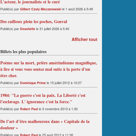
L'acteur, le journaliste et le curé
Publié(e) par
Gilbert Czuly-Msczanowski
le 1 août 2026 à 5:49
Des cailloux plein les poches, Genval
Publié(e) par
Deashelle
le 31 juillet 2026 à 5:40
Afficher tout
Billets les plus populaires
Poème sur la mort, prière amérindienne magnifique,
à lire si vous vous sentez mal suite à la perte d'un
être cher.
Publié(e) par
Dominique Prime
le 15 juillet 2012 à 10:27
1984: "La guerre c'est la paix. La Liberté c'est
l'esclavage. L' ignorance c'est la force."
Publié(e) par
Robert Paul
le 3 novembre 2013 à 1:30
De l’art d’être malheureux dans « Capitale de la
douleur »
Publié(e) par
Robert Paul
le 25 août 2012 à 11:30