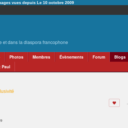
6 pages vues depuis Le 10 octobre 2009
e
Photos
Membres
Évènements
Forum
Blogs
 Paul
usivité
29