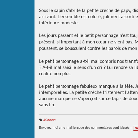
Sous le sapin s’abrite la petite crèche de papy, d
arrivant. L’ensemble est coloré, joliment assorti 
intérieure modeste.
Les jours passent et le petit personnage n’est to
présent, si important à mon cœur ne vient pas. Mo
poussent, se bousculent contre les parois de mo
Le petit personnage a-t-il mal compris nos transf
? A-t-il mal saisi le sens d’un cri ? Lui rendre sa 
réalité non plus.
Le petit personnage fabuleux manque à la fête. J
intemporelles. La petite crèche tristement l’atte
aucune marque ne s’aperçoit sur ce tapis de douc
sans fin.
JGobert
B
ali
Envoyez-moi un e-mail lorsque des commentaires sont laissés –
S
s
e
s