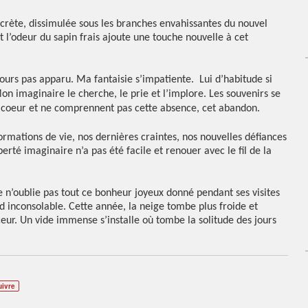
iscrète, dissimulée sous les branches envahissantes du nouvel
et l’odeur du sapin frais ajoute une touche nouvelle à cet
ujours pas apparu. Ma fantaisie s’impatiente.
Lui d’habitude si
n imaginaire le cherche, le prie et l’implore. Les souvenirs se
n coeur et ne comprennent pas cette absence, cet abandon.
ormations de vie, nos dernières craintes, nos nouvelles défiances
liberté imaginaire n’a pas été facile et renouer avec le fil de la
e n’oublie pas tout ce bonheur joyeux donné pendant ses visites
nd inconsolable. Cette année, la neige tombe plus froide et
eur. Un vide immense s’installe où tombe la solitude des jours
uivre