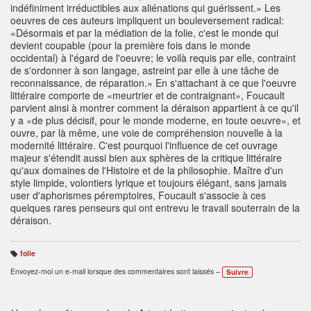
indéfiniment irréductibles aux aliénations qui guérissent.» Les
oeuvres de ces auteurs impliquent un bouleversement radical:
«Désormais et par la médiation de la folie, c'est le monde qui
devient coupable (pour la première fois dans le monde
occidental) à l'égard de l'oeuvre; le voilà requis par elle, contraint
de s'ordonner à son langage, astreint par elle à une tâche de
reconnaissance, de réparation.» En s'attachant à ce que l'oeuvre
littéraire comporte de «meurtrier et de contraignant», Foucault
parvient ainsi à montrer comment la déraison appartient à ce qu'il
y a «de plus décisif, pour le monde moderne, en toute oeuvre», et
ouvre, par là même, une voie de compréhension nouvelle à la
modernité littéraire. C'est pourquoi l'influence de cet ouvrage
majeur s'étendit aussi bien aux sphères de la critique littéraire
qu'aux domaines de l'Histoire et de la philosophie. Maître d'un
style limpide, volontiers lyrique et toujours élégant, sans jamais
user d'aphorismes péremptoires, Foucault s'associe à ces
quelques rares penseurs qui ont entrevu le travail souterrain de la
déraison.
folie
B
ali
Envoyez-moi un e-mail lorsque des commentaires sont laissés –
Suivre
s
e
s
: