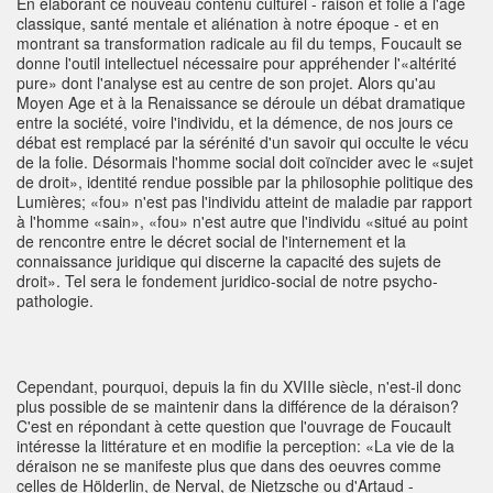
En élaborant ce nouveau contenu culturel - raison et folie à l'âge
classique, santé mentale et aliénation à notre époque - et en
montrant sa transformation radicale au fil du temps, Foucault se
donne l'outil intellectuel nécessaire pour appréhender l'«altérité
pure» dont l'analyse est au centre de son projet. Alors qu'au
Moyen Age et à la Renaissance se déroule un débat dramatique
entre la société, voire l'individu, et la démence, de nos jours ce
débat est remplacé par la sérénité d'un savoir qui occulte le vécu
de la folie. Désormais l'homme social doit coïncider avec le «sujet
de droit», identité rendue possible par la philosophie politique des
Lumières; «fou» n'est pas l'individu atteint de maladie par rapport
à l'homme «sain», «fou» n'est autre que l'individu «situé au point
de rencontre entre le décret social de l'internement et la
connaissance juridique qui discerne la capacité des sujets de
droit». Tel sera le fondement juridico-social de notre psycho-
pathologie.
Cependant, pourquoi, depuis la fin du XVIIIe siècle, n'est-il donc
plus possible de se maintenir dans la différence de la déraison?
C'est en répondant à cette question que l'ouvrage de Foucault
intéresse la littérature et en modifie la perception: «La vie de la
déraison ne se manifeste plus que dans des oeuvres comme
celles de Hölderlin, de Nerval, de Nietzsche ou d'Artaud -