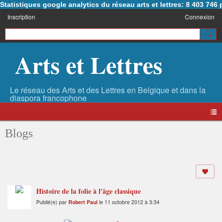
Statistiques google analytics du réseau arts et lettres: 8 403 74
Inscription
Connexion
Arts et Lettres
Blogs
Histoire de la folie à l'âge classique
Publié(e) par
Robert Paul
le 11 octobre 2012 à 3:34