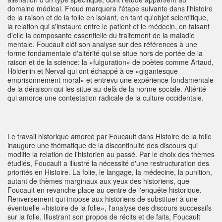
domaine médical. Freud marquera l'étape suivante dans l'histoire
de la raison et de la folie en isolant, en tant qu'objet scientifique,
la relation qui s'instaure entre le patient et le médecin, en faisant
d'elle la composante essentielle du traitement de la maladie
mentale. Foucault clôt son analyse sur des références à une
forme fondamentale d'altérité qui se situe hors de portée de la
raison et de la science: la «fulguration» de poètes comme Artaud,
Hölderlin et Nerval qui ont échappé à ce «gigantesque
emprisonnement moral» et entrevu une expérience fondamentale
de la déraison qui les situe au-delà de la norme sociale. Altérité
qui amorce une contestation radicale de la culture occidentale.
Le travail historique amorcé par Foucault dans Histoire de la folie
inaugure une thématique de la discontinuité des discours qui
modifie la relation de l'historien au passé. Par le choix des thèmes
étudiés, Foucault a illustré la nécessité d'une restructuration des
priorités en Histoire. La folie, le langage, la médecine, la punition,
autant de thèmes marginaux aux yeux des historiens, que
Foucault en revanche place au centre de l'enquête historique.
Renversement qui impose aux historiens de substituer à une
éventuelle «histoire de la folie», l'analyse des discours successifs
sur la folie. Illustrant son propos de récits et de faits, Foucault