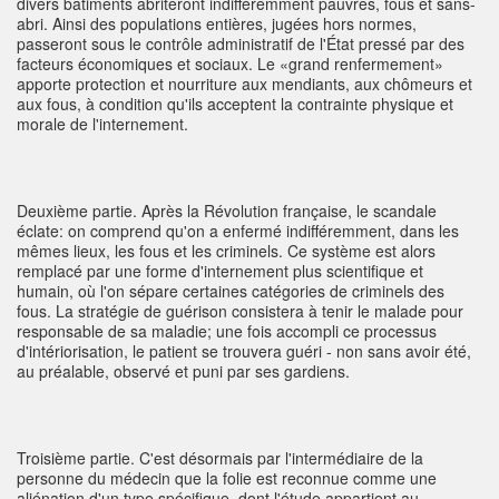
divers bâtiments abriteront indifféremment pauvres, fous et sans-
abri. Ainsi des populations entières, jugées hors normes,
passeront sous le contrôle administratif de l'État pressé par des
facteurs économiques et sociaux. Le «grand renfermement»
apporte protection et nourriture aux mendiants, aux chômeurs et
aux fous, à condition qu'ils acceptent la contrainte physique et
morale de l'internement.
Deuxième partie. Après la Révolution française, le scandale
éclate: on comprend qu'on a enfermé indifféremment, dans les
mêmes lieux, les fous et les criminels. Ce système est alors
remplacé par une forme d'internement plus scientifique et
humain, où l'on sépare certaines catégories de criminels des
fous. La stratégie de guérison consistera à tenir le malade pour
responsable de sa maladie; une fois accompli ce processus
d'intériorisation, le patient se trouvera guéri - non sans avoir été,
au préalable, observé et puni par ses gardiens.
Troisième partie. C'est désormais par l'intermédiaire de la
personne du médecin que la folie est reconnue comme une
aliénation d'un type spécifique, dont l'étude appartient au